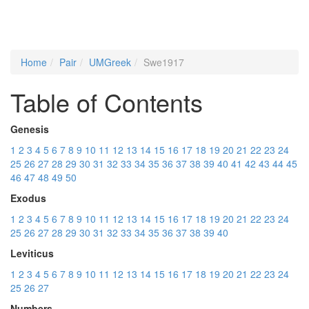
Home
Pair
UMGreek
Swe1917
Table of Contents
Genesis
1
2
3
4
5
6
7
8
9
10
11
12
13
14
15
16
17
18
19
20
21
22
23
24
25
26
27
28
29
30
31
32
33
34
35
36
37
38
39
40
41
42
43
44
45
46
47
48
49
50
Exodus
1
2
3
4
5
6
7
8
9
10
11
12
13
14
15
16
17
18
19
20
21
22
23
24
25
26
27
28
29
30
31
32
33
34
35
36
37
38
39
40
Leviticus
1
2
3
4
5
6
7
8
9
10
11
12
13
14
15
16
17
18
19
20
21
22
23
24
25
26
27
Numbers