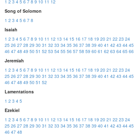
1
2
3
4
5
6
7
8
9
10
11
12
Song of Solomon
1
2
3
4
5
6
7
8
Isaiah
1
2
3
4
5
6
7
8
9
10
11
12
13
14
15
16
17
18
19
20
21
22
23
24
25
26
27
28
29
30
31
32
33
34
35
36
37
38
39
40
41
42
43
44
45
46
47
48
49
50
51
52
53
54
55
56
57
58
59
60
61
62
63
64
65
66
Jeremiah
1
2
3
4
5
6
7
8
9
10
11
12
13
14
15
16
17
18
19
20
21
22
23
24
25
26
27
28
29
30
31
32
33
34
35
36
37
38
39
40
41
42
43
44
45
46
47
48
49
50
51
52
Lamentations
1
2
3
4
5
Ezekiel
1
2
3
4
5
6
7
8
9
10
11
12
13
14
15
16
17
18
19
20
21
22
23
24
25
26
27
28
29
30
31
32
33
34
35
36
37
38
39
40
41
42
43
44
45
46
47
48