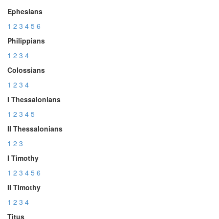
Ephesians
1
2
3
4
5
6
Philippians
1
2
3
4
Colossians
1
2
3
4
I Thessalonians
1
2
3
4
5
II Thessalonians
1
2
3
I Timothy
1
2
3
4
5
6
II Timothy
1
2
3
4
Titus