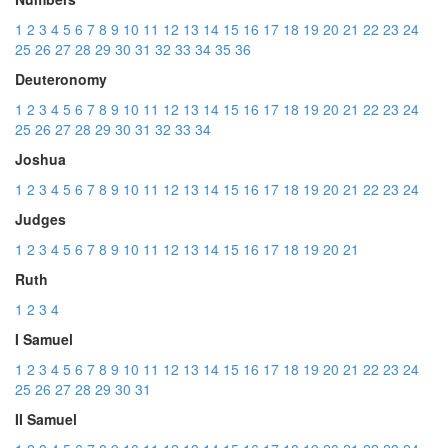
1
2
3
4
5
6
7
8
9
10
11
12
13
14
15
16
17
18
19
20
21
22
23
24
25
26
27
28
29
30
31
32
33
34
35
36
Deuteronomy
1
2
3
4
5
6
7
8
9
10
11
12
13
14
15
16
17
18
19
20
21
22
23
24
25
26
27
28
29
30
31
32
33
34
Joshua
1
2
3
4
5
6
7
8
9
10
11
12
13
14
15
16
17
18
19
20
21
22
23
24
Judges
1
2
3
4
5
6
7
8
9
10
11
12
13
14
15
16
17
18
19
20
21
Ruth
1
2
3
4
I Samuel
1
2
3
4
5
6
7
8
9
10
11
12
13
14
15
16
17
18
19
20
21
22
23
24
25
26
27
28
29
30
31
II Samuel