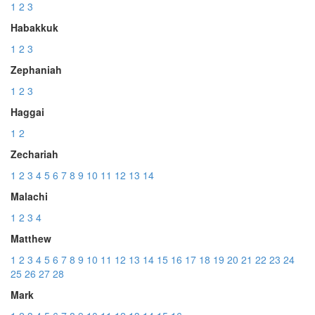
1
2
3
Habakkuk
1
2
3
Zephaniah
1
2
3
Haggai
1
2
Zechariah
1
2
3
4
5
6
7
8
9
10
11
12
13
14
Malachi
1
2
3
4
Matthew
1
2
3
4
5
6
7
8
9
10
11
12
13
14
15
16
17
18
19
20
21
22
23
24
25
26
27
28
Mark