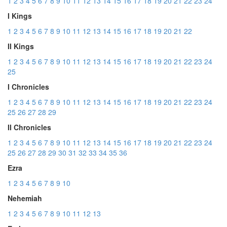
1
2
3
4
5
6
7
8
9
10
11
12
13
14
15
16
17
18
19
20
21
22
23
24
I Kings
1
2
3
4
5
6
7
8
9
10
11
12
13
14
15
16
17
18
19
20
21
22
II Kings
1
2
3
4
5
6
7
8
9
10
11
12
13
14
15
16
17
18
19
20
21
22
23
24
25
I Chronicles
1
2
3
4
5
6
7
8
9
10
11
12
13
14
15
16
17
18
19
20
21
22
23
24
25
26
27
28
29
II Chronicles
1
2
3
4
5
6
7
8
9
10
11
12
13
14
15
16
17
18
19
20
21
22
23
24
25
26
27
28
29
30
31
32
33
34
35
36
Ezra
1
2
3
4
5
6
7
8
9
10
Nehemiah
1
2
3
4
5
6
7
8
9
10
11
12
13