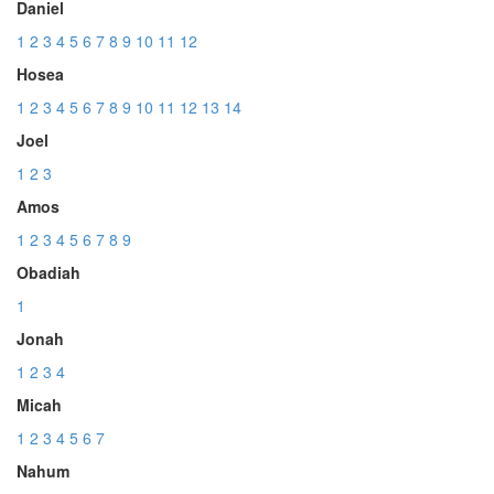
Daniel
1
2
3
4
5
6
7
8
9
10
11
12
Hosea
1
2
3
4
5
6
7
8
9
10
11
12
13
14
Joel
1
2
3
Amos
1
2
3
4
5
6
7
8
9
Obadiah
1
Jonah
1
2
3
4
Micah
1
2
3
4
5
6
7
Nahum