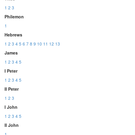
1
2
3
Philemon
1
Hebrews
1
2
3
4
5
6
7
8
9
10
11
12
13
James
1
2
3
4
5
I Peter
1
2
3
4
5
II Peter
1
2
3
I John
1
2
3
4
5
II John
1