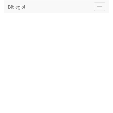
Bibleglot
Toggle
navigati