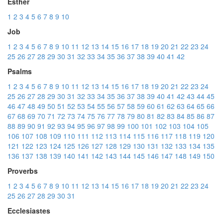
Esther
1
2
3
4
5
6
7
8
9
10
Job
1
2
3
4
5
6
7
8
9
10
11
12
13
14
15
16
17
18
19
20
21
22
23
24
25
26
27
28
29
30
31
32
33
34
35
36
37
38
39
40
41
42
Psalms
1
2
3
4
5
6
7
8
9
10
11
12
13
14
15
16
17
18
19
20
21
22
23
24
25
26
27
28
29
30
31
32
33
34
35
36
37
38
39
40
41
42
43
44
45
46
47
48
49
50
51
52
53
54
55
56
57
58
59
60
61
62
63
64
65
66
67
68
69
70
71
72
73
74
75
76
77
78
79
80
81
82
83
84
85
86
87
88
89
90
91
92
93
94
95
96
97
98
99
100
101
102
103
104
105
106
107
108
109
110
111
112
113
114
115
116
117
118
119
120
121
122
123
124
125
126
127
128
129
130
131
132
133
134
135
136
137
138
139
140
141
142
143
144
145
146
147
148
149
150
Proverbs
1
2
3
4
5
6
7
8
9
10
11
12
13
14
15
16
17
18
19
20
21
22
23
24
25
26
27
28
29
30
31
Ecclesiastes