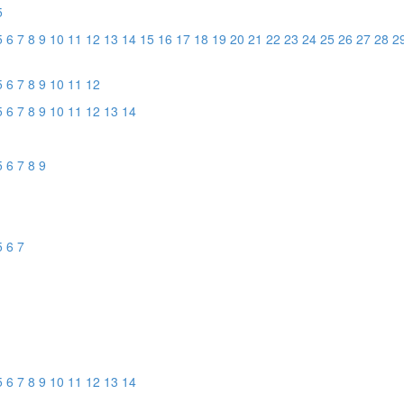
5
5
6
7
8
9
10
11
12
13
14
15
16
17
18
19
20
21
22
23
24
25
26
27
28
2
5
6
7
8
9
10
11
12
5
6
7
8
9
10
11
12
13
14
5
6
7
8
9
5
6
7
5
6
7
8
9
10
11
12
13
14