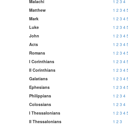
Malachi
1
2
3
4
Matthew
1
2
3
4
Mark
1
2
3
4
Luke
1
2
3
4
John
1
2
3
4
Acts
1
2
3
4
Romans
1
2
3
4
I Corinthians
1
2
3
4
II Corinthians
1
2
3
4
Galatians
1
2
3
4
Ephesians
1
2
3
4
Philippians
1
2
3
4
Colossians
1
2
3
4
I Thessalonians
1
2
3
4
II Thessalonians
1
2
3