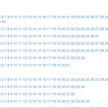
5
6
7
8
9
10
11
12
13
14
15
16
17
18
19
20
21
22
23
24
25
26
27
28
2
9
50
5
6
7
8
9
10
11
12
13
14
15
16
17
18
19
20
21
22
23
24
25
26
27
28
2
5
6
7
8
9
10
11
12
13
14
15
16
17
18
19
20
21
22
23
24
25
26
27
5
6
7
8
9
10
11
12
13
14
15
16
17
18
19
20
21
22
23
24
25
26
27
28
2
5
6
7
8
9
10
11
12
13
14
15
16
17
18
19
20
21
22
23
24
25
26
27
28
2
5
6
7
8
9
10
11
12
13
14
15
16
17
18
19
20
21
22
23
24
5
6
7
8
9
10
11
12
13
14
15
16
17
18
19
20
21
5
6
7
8
9
10
11
12
13
14
15
16
17
18
19
20
21
22
23
24
25
26
27
28
2
5
6
7
8
9
10
11
12
13
14
15
16
17
18
19
20
21
22
23
24
5
6
7
8
9
10
11
12
13
14
15
16
17
18
19
20
21
22
5
6
7
8
9
10
11
12
13
14
15
16
17
18
19
20
21
22
23
24
25