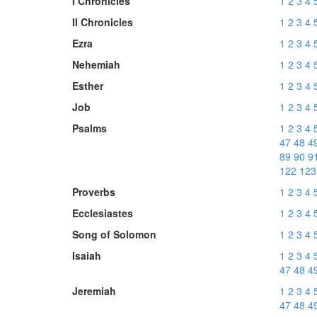
I Chronicles
1
2
3
4
II Chronicles
1
2
3
4
Ezra
1
2
3
4
Nehemiah
1
2
3
4
Esther
1
2
3
4
Job
1
2
3
4
Psalms
1
2
3
4
47
48
4
89
90
9
122
123
Proverbs
1
2
3
4
Ecclesiastes
1
2
3
4
Song of Solomon
1
2
3
4
Isaiah
1
2
3
4
47
48
4
Jeremiah
1
2
3
4
47
48
4