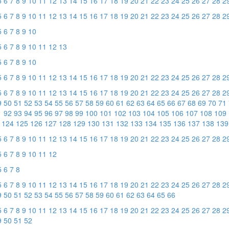
5
6
7
8
9
10
11
12
13
14
15
16
17
18
19
20
21
22
23
24
25
26
27
28
2
5
6
7
8
9
10
11
12
13
14
15
16
17
18
19
20
21
22
23
24
25
26
27
28
2
5
6
7
8
9
10
5
6
7
8
9
10
11
12
13
5
6
7
8
9
10
5
6
7
8
9
10
11
12
13
14
15
16
17
18
19
20
21
22
23
24
25
26
27
28
2
5
6
7
8
9
10
11
12
13
14
15
16
17
18
19
20
21
22
23
24
25
26
27
28
2
9
50
51
52
53
54
55
56
57
58
59
60
61
62
63
64
65
66
67
68
69
70
71
1
92
93
94
95
96
97
98
99
100
101
102
103
104
105
106
107
108
109
124
125
126
127
128
129
130
131
132
133
134
135
136
137
138
139
5
6
7
8
9
10
11
12
13
14
15
16
17
18
19
20
21
22
23
24
25
26
27
28
2
5
6
7
8
9
10
11
12
5
6
7
8
5
6
7
8
9
10
11
12
13
14
15
16
17
18
19
20
21
22
23
24
25
26
27
28
2
9
50
51
52
53
54
55
56
57
58
59
60
61
62
63
64
65
66
5
6
7
8
9
10
11
12
13
14
15
16
17
18
19
20
21
22
23
24
25
26
27
28
2
9
50
51
52