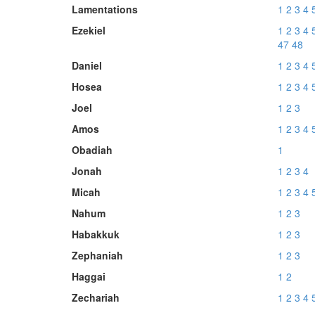
Lamentations
1
2
3
4
Ezekiel
1
2
3
4
47
48
Daniel
1
2
3
4
Hosea
1
2
3
4
Joel
1
2
3
Amos
1
2
3
4
Obadiah
1
Jonah
1
2
3
4
Micah
1
2
3
4
Nahum
1
2
3
Habakkuk
1
2
3
Zephaniah
1
2
3
Haggai
1
2
Zechariah
1
2
3
4