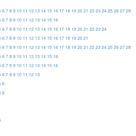
5
6
7
8
9
10
11
12
13
14
15
16
17
18
19
20
21
22
23
24
25
26
27
28
5
6
7
8
9
10
11
12
13
14
15
16
5
6
7
8
9
10
11
12
13
14
15
16
17
18
19
20
21
22
23
24
5
6
7
8
9
10
11
12
13
14
15
16
17
18
19
20
21
5
6
7
8
9
10
11
12
13
14
15
16
17
18
19
20
21
22
23
24
25
26
27
28
5
6
7
8
9
10
11
12
13
14
15
16
5
6
7
8
9
10
11
12
13
14
15
16
5
6
7
8
9
10
11
12
13
5
6
5
6
5