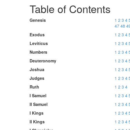
Table of Contents
Genesis
1
2
3
4
47
48
4
Exodus
1
2
3
4
Leviticus
1
2
3
4
Numbers
1
2
3
4
Deuteronomy
1
2
3
4
Joshua
1
2
3
4
Judges
1
2
3
4
Ruth
1
2
3
4
I Samuel
1
2
3
4
II Samuel
1
2
3
4
I Kings
1
2
3
4
II Kings
1
2
3
4