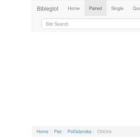
Bibleglot
Home
Paired
Single
Quo
Home
Pair
PolGdanska
ChiUns