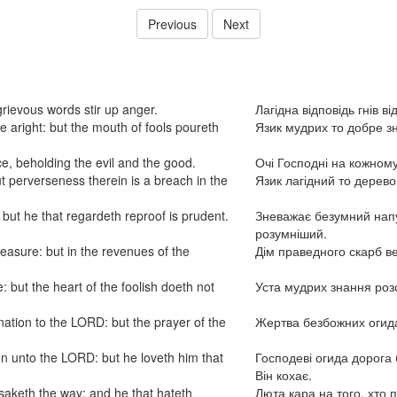
Previous
Next
rievous words stir up anger.
Лагідна відповідь гнів в
 aright: but the mouth of fools poureth
Язик мудрих то добре з
e, beholding the evil and the good.
Очі Господні на кожному
ut perverseness therein is a breach in the
Язик лагідний то дерево
: but he that regardeth reproof is prudent.
Зневажає безумний напу
розумніший.
reasure: but in the revenues of the
Дім праведного скарб ве
 but the heart of the foolish doeth not
Уста мудрих знання розс
nation to the LORD: but the prayer of the
Жертва безбожних огида
n unto the LORD: but he loveth him that
Господеві огида дорога 
Він кохає.
rsaketh the way: and he that hateth
Люта кара на того, хто 