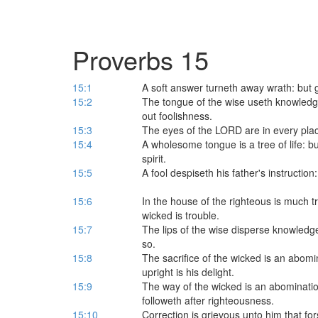
Proverbs 15
15:1
A soft answer turneth away wrath: but g
15:2
The tongue of the wise useth knowledge
out foolishness.
15:3
The eyes of the LORD are in every plac
15:4
A wholesome tongue is a tree of life: b
spirit.
15:5
A fool despiseth his father's instruction
15:6
In the house of the righteous is much t
wicked is trouble.
15:7
The lips of the wise disperse knowledge:
so.
15:8
The sacrifice of the wicked is an abomi
upright is his delight.
15:9
The way of the wicked is an abominatio
followeth after righteousness.
15:10
Correction is grievous unto him that fo