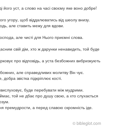
ді його уст, а слово на часі своєму яке воно добре!
ого угору, щоб віддалюватись від шеолу внизу.
одь, але ставить межу для вдови.
оспода, але чисті для Нього приємні слова.
сним свій дім, хто ж дарунки ненавидить, той буде
рковує про відповідь, а уста безбожних вибризкують
збожних, але справедливих молитву Він чує.
, добра звістка підкріплює кості.
 вислуховує, буде перебувати між мудрими.
ймає, той не дбає про душу свою, а хто слухається
озум.
ня премудрости, а перед славою скромність іде.
© bibleglot.com