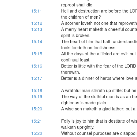
reproof shall die.
15:11
Hell and destruction are before the L
the children of men?
15:12
A scorner loveth not one that reproveth 
15:13
A merry heart maketh a cheerful counte
spirit is broken.
15:14
The heart of him that hath understand
fools feedeth on foolishness.
15:15
All the days of the afflicted are evil: bu
continual feast.
15:16
Better is little with the fear of the LOR
therewith.
15:17
Better is a dinner of herbs where love i
15:18
A wrathful man stirreth up strife: but he
15:19
The way of the slothful man is as an he
righteous is made plain.
15:20
A wise son maketh a glad father: but a
15:21
Folly is joy to him that is destitute of
walketh uprightly.
15:22
Without counsel purposes are disappoint