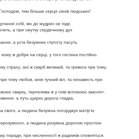
осподом, тим більше серця синів людських!
тання собі, він до мудрих не піде.
елить, а при смутку сердечному дух
ання, а уста безумних глупоту пасуть.
 кому ж добре на серці, у того гостина постійно.
у страху, ані ж скарб великий, та тривога при тому.
при тому любов, аніж тучний віл, та ненависть при
нює сварку, терпелива ж у гніві вспокоює заколот.
овиння, а путь щирих дорога гладка.
ка свого, а людина безумна погорджує матір'ю
 нерозумного, а людина розумна дорогою простою
ку поради, при численності ж радників сповняться.