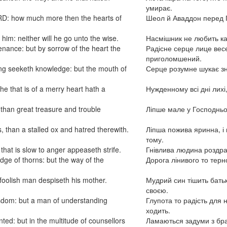
умирає.
ORD: how much more then the hearts of
Шеол й Аваддон перед Г
him: neither will he go unto the wise.
Насмішник не любить кар
nance: but by sorrow of the heart the
Радісне серце лице вес
приголомшений.
ing seeketh knowledge: but the mouth of
Серце розумне шукає зн
t he that is of a merry heart hath a
Нужденному всі дні лихі,
D than great treasure and trouble
Ліпше мале у Господньом
s, than a stalled ox and hatred therewith.
Ліпша пожива яринна, і 
тому.
 that is slow to anger appeaseth strife.
Гнівлива людина роздраж
dge of thorns: but the way of the
Дорога лінивого то терн
 foolish man despiseth his mother.
Мудрий син тішить бать
своєю.
 wisdom: but a man of understanding
Глупота то радість для
ходить.
ed: but in the multitude of counsellors
Ламаються задуми з бра