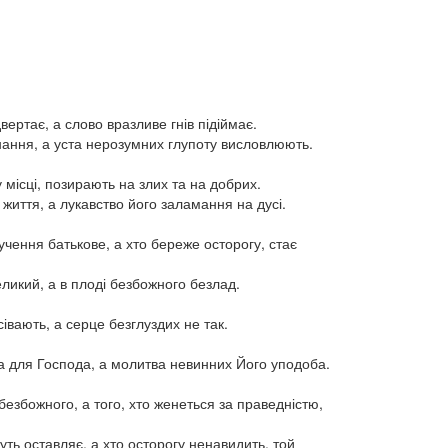
ідвертає, а слово вразливе гнів підіймає.
нання, а уста нерозумних глупоту висловлюють.
 місці, позирають на злих та на добрих.
 життя, а лукавство його заламання на дусі.
чення батькове, а хто береже осторогу, стає
ликий, а в плоді безбожного безлад.
івають, а серце безглуздих не так.
 для Господа, а молитва невинних Його уподоба.
безбожного, а того, хто женеться за праведністю,
путь оставляє, а хто осторогу ненавидить, той