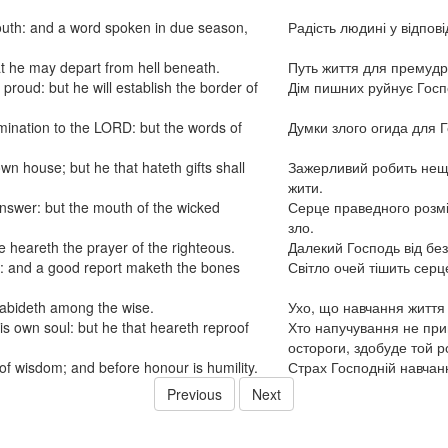
outh: and a word spoken in due season,
Радість людині у відпові
hat he may depart from hell beneath.
Путь життя для премудр
proud: but he will establish the border of
Дім пишних руйнує Госп
ination to the LORD: but the words of
Думки злого огида для Г
own house; but he that hateth gifts shall
Зажерливий робить неща
жити.
answer: but the mouth of the wicked
Серце праведного розмі
зло.
 heareth the prayer of the righteous.
Далекий Господь від бе
rt: and a good report maketh the bones
Світло очей тішить серце
e abideth among the wise.
Ухо, що навчання життя
is own soul: but he that heareth reproof
Хто напучування не при
остороги, здобуде той р
 of wisdom; and before honour is humility.
Страх Господній навчан
Previous
Next