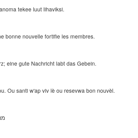
anoma tekee luut lihaviksi.
Une bonne nouvelle fortifie les membres.
z; eine gute Nachricht labt das Gebein.
u. Ou santi w'ap viv lè ou resevwa bon nouvèl.
מא