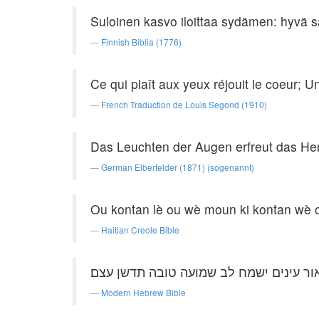
Suloinen kasvo iloittaa sydämen: hyvä s
Finnish Biblia (1776)
Ce qui plaît aux yeux réjouit le coeur; 
French Traduction de Louis Segond (1910)
Das Leuchten der Augen erfreut das Her
German Elberfelder (1871) (sogenannt)
Ou kontan lè ou wè moun ki kontan wè o
Haitian Creole Bible
ור עינים ישמח לב שמועה טובה תדשן עצם׃
Modern Hebrew Bible