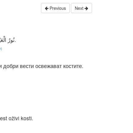
Previous
Next
نُورُ الْعَيْنَيْنِ يُفَرِّحُ الْقَلْبَ. اَلْخَبَرُ الطَّيِّبُ يُسَمِّنُ الْعِظَامَ.
e)
и добри вести освежават костите.
。
est oživi kosti.