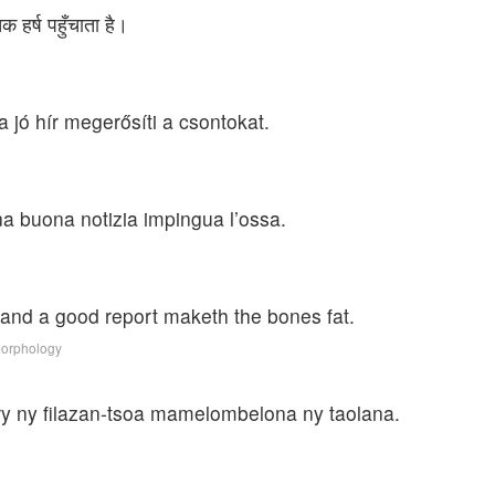
 हर्ष पहुँचाता है।
 jó hír megerősíti a csontokat.
na buona notizia impingua l’ossa.
: and a good report maketh the bones fat.
Morphology
ry ny filazan-tsoa mamelombelona ny taolana.