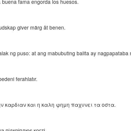
 la buena fama engorda los huesos.
 budskap giver märg åt benen.
ak ng puso: at ang mabubuting balita ay nagpapataba 
bedeni ferahlatır.
 καρδιαν και η καλη φημη παχυνει τα οστα.
а підкріплює кості.