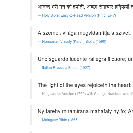
आनन्द भरी मन को हर्षाती, अच्छा समाचार हड्डियों तक
Holy Bible: Easy-to-Read Version (Hindi ERV)
A szemek világa megvidámítja a szívet; a
Hungarian Vizsoly (Karoli) Biblia (1590)
Uno sguardo lucente rallegra il cuore; u
Italian Riveduta Bibbia (1927)
The light of the eyes rejoiceth the heart
King James Version (1769) with Strongs Numbers and 
Ny tarehy miramirana mahafaly ny fo; A
Malagasy Bible (1865)