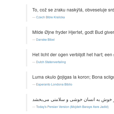
To, což se zraku naskýtá, obveseluje sr
Czech Bible Kralicka
Milde Øjne fryder Hjertet, godt Bud give
Danske Bibel
Het licht der ogen verblijdt het hart; e
Dutch Statenvertaling
Luma okulo ĝojigas la koron; Bona sciigo 
Esperanto Londona Biblio
Today's Persian Version (Mojdeh Baraye Asre Jadid)