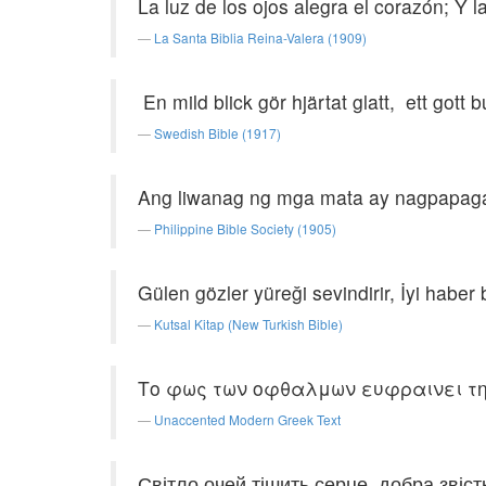
La luz de los ojos alegra el corazón; Y
La Santa Biblia Reina-Valera (1909)
En mild blick gör hjärtat glatt, ett gott
Swedish Bible (1917)
Ang liwanag ng mga mata ay nagpapagal
Philippine Bible Society (1905)
Gülen gözler yüreği sevindirir, İyi haber 
Kutsal Kitap (New Turkish Bible)
Το φως των οφθαλμων ευφραινει την
Unaccented Modern Greek Text
Світло очей тішить серце, добра звістк