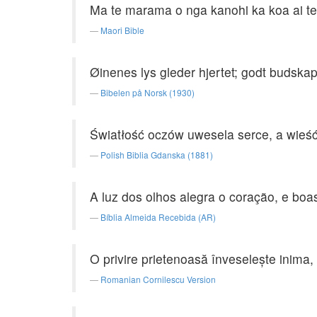
Ma te marama o nga kanohi ka koa ai t
Maori Bible
Øinenes lys gleder hjertet; godt budska
Bibelen på Norsk (1930)
Światłość oczów uwesela serce, a wieść
Polish Biblia Gdanska (1881)
A luz dos olhos alegra o coração, e bo
Bíblia Almeida Recebida (AR)
O privire prietenoasă înveseleşte inima,
Romanian Cornilescu Version