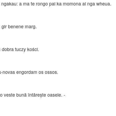
e ngakau: a ma te rongo pai ka momona ai nga wheua.
p gir benene marg.
 dobra tuczy kości.
as-novas engordam os ossos.
 o veste bună întăreşte oasele. -