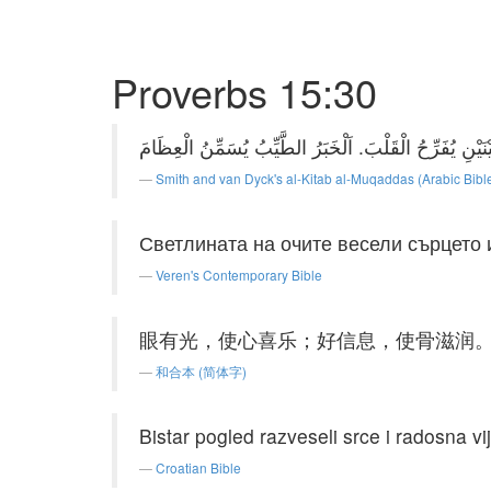
Proverbs 15:30
Smith and van Dyck's al-Kitab al-Muqaddas (Arabic Bibl
Светлината на очите весели сърцето 
Veren's Contemporary Bible
眼有光，使心喜乐；好信息，使骨滋润
和合本 (简体字)
Bistar pogled razveseli srce i radosna vij
Croatian Bible