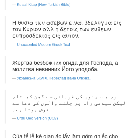
Kutsal Kitap (New Turkish Bible)
Η θυσια των ασεβων ειναι βδελυγμα εις
τον Κυριον αλλ η δεησις των ευθεων
ευπροσδεκτος εις αυτον.
Unaccented Modern Greek Text
Жертва безбожних огида для Господа, а
молитва невинних Його уподоба.
Українська Біблія. Переклад Івана Огієнка.
رب بےدینوں کی قربانی سے گھن کھاتا،
لیکن سیدھی راہ پر چلنے والوں کی دعا سے
خوش ہوتا ہے۔
Urdu Geo Version (UGV)
Của tế lễ kẻ gian ác lấy làm gớm ghiếc cho