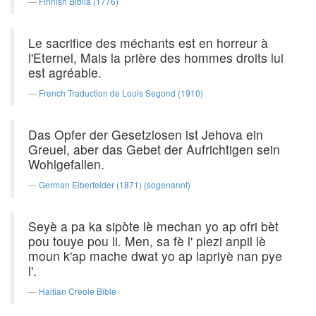
Finnish Biblia (1776)
Le sacrifice des méchants est en horreur à
l'Eternel, Mais la prière des hommes droits lui
est agréable.
French Traduction de Louis Segond (1910)
Das Opfer der Gesetzlosen ist Jehova ein
Greuel, aber das Gebet der Aufrichtigen sein
Wohlgefallen.
German Elberfelder (1871) (sogenannt)
Seyè a pa ka sipòte lè mechan yo ap ofri bèt
pou touye pou li. Men, sa fè l' plezi anpil lè
moun k'ap mache dwat yo ap lapriyè nan pye
l'.
Haitian Creole Bible