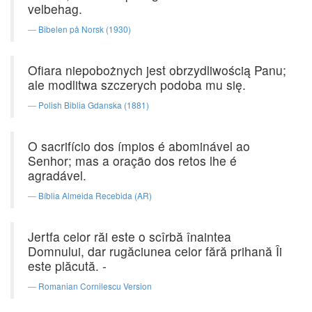
velbehag.
Bibelen på Norsk (1930)
Ofiara niepobożnych jest obrzydliwością Panu;
ale modlitwa szczerych podoba mu się.
Polish Biblia Gdanska (1881)
O sacrifício dos ímpios é abominável ao
Senhor; mas a oração dos retos lhe é
agradável.
Bíblia Almeida Recebida (AR)
Jertfa celor răi este o scîrbă înaintea
Domnului, dar rugăciunea celor fără prihană Îi
este plăcută. -
Romanian Cornilescu Version