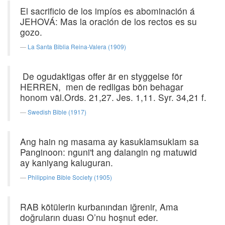
El sacrificio de los impíos es abominación á
JEHOVÁ: Mas la oración de los rectos es su
gozo.
La Santa Biblia Reina-Valera (1909)
De ogudaktigas offer är en styggelse för
HERREN, men de redligas bön behagar
honom väl.Ords. 21,27. Jes. 1,11. Syr. 34,21 f.
Swedish Bible (1917)
Ang hain ng masama ay kasuklamsuklam sa
Panginoon: nguni't ang dalangin ng matuwid
ay kaniyang kaluguran.
Philippine Bible Society (1905)
RAB kötülerin kurbanından iğrenir, Ama
doğruların duası O’nu hoşnut eder.