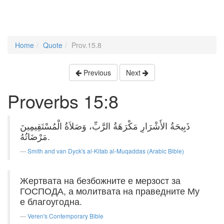
Home
Quote
Prov.15.8
Previous
Next
Proverbs 15:8
ذَبِيحَةُ الأَشْرَارِ مَكْرَهَةُ الرَّبِّ، وَصَلاَةُ الْمُسْتَقِيمِينَ
مَرْضَاتُهُ.
Smith and van Dyck's al-Kitab al-Muqaddas (Arabic Bible)
Жертвата на безбожните е мерзост за
ГОСПОДА, а молитвата на праведните Му
е благоугодна.
Veren's Contemporary Bible