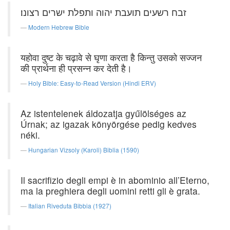
זבח רשעים תועבת יהוה ותפלת ישרים רצונו׃
Modern Hebrew Bible
यहोवा दुष्ट के चढ़ावे से घृणा करता है किन्तु उसको सज्जन
की प्रार्थना ही प्रसन्न कर देती है।
Holy Bible: Easy-to-Read Version (Hindi ERV)
Az istentelenek áldozatja gyűlölséges az
Úrnak; az igazak könyörgése pedig kedves
néki.
Hungarian Vizsoly (Karoli) Biblia (1590)
Il sacrifizio degli empi è in abominio all’Eterno,
ma la preghiera degli uomini retti gli è grata.
Italian Riveduta Bibbia (1927)