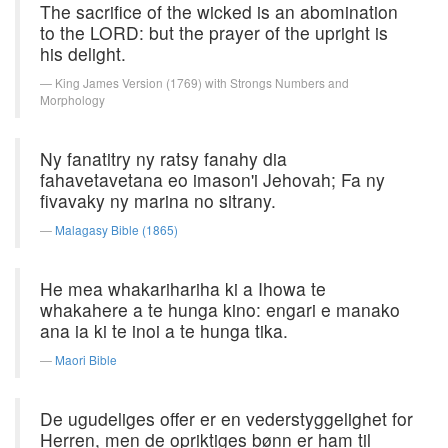
The sacrifice of the wicked is an abomination
to the LORD: but the prayer of the upright is
his delight.
King James Version (1769) with Strongs Numbers and
Morphology
Ny fanatitry ny ratsy fanahy dia
fahavetavetana eo imason'i Jehovah; Fa ny
fivavaky ny marina no sitrany.
Malagasy Bible (1865)
He mea whakarihariha ki a Ihowa te
whakahere a te hunga kino: engari e manako
ana ia ki te inoi a te hunga tika.
Maori Bible
De ugudeliges offer er en vederstyggelighet for
Herren, men de opriktiges bønn er ham til