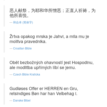
恶人献祭，为耶和华所憎恶；正直人祈祷，为
他所喜悦。
和合本 (简体字)
Žrtva opakog mrska je Jahvi, a mila mu je
molitva pravednika.
Croatian Bible
Obět bezbožných ohavností jest Hospodinu,
ale modlitba upřímých líbí se jemu.
Czech Bible Kralicka
Gudløses Offer er HERREN en Gru,
retsindiges Bøn har han Velbehag i.
Danske Bibel