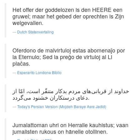
Het offer der goddelozen is den HEERE een
gruwel; maar het gebed der oprechten is Zijn
welgevallen.
Dutch Statenvertaling
Oferdono de malvirtuloj estas abomenaĵo por
la Eternulo; Sed la preĝo de virtuloj al Li
plaĉas.
Esperanto Londona Biblio
خداوند از قربانی‌های مردم بدکار متنفّر است، امّا از
دعای درستکاران خشنود می‌گردد.
Today's Persian Version (Mojdeh Baraye Asre Jadid)
Jumalattoman uhri on Herralle kauhistus; vaan
jumalisten rukous on hänelle otollinen.