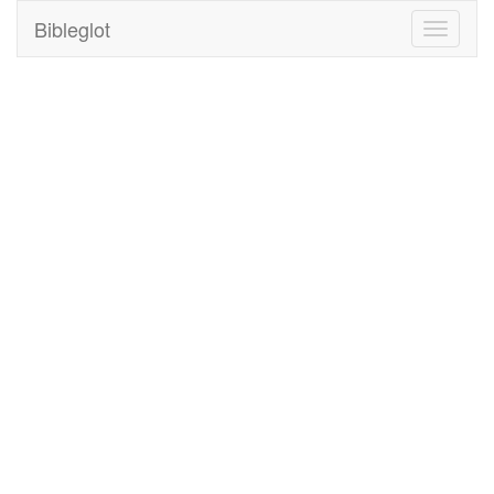
Bibleglot
Toggle
navigati