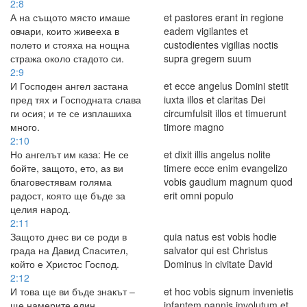
2:8
А на същото място имаше
et pastores erant in regione
овчари, които живееха в
eadem vigilantes et
полето и стояха на нощна
custodientes vigilias noctis
стража около стадото си.
supra gregem suum
2:9
И Господен ангел застана
et ecce angelus Domini stetit
пред тях и Господната слава
iuxta illos et claritas Dei
ги осия; и те се изплашиха
circumfulsit illos et timuerunt
много.
timore magno
2:10
Но ангелът им каза: Не се
et dixit illis angelus nolite
бойте, защото, ето, аз ви
timere ecce enim evangelizo
благовестявам голяма
vobis gaudium magnum quod
радост, която ще бъде за
erit omni populo
целия народ.
2:11
Защото днес ви се роди в
quia natus est vobis hodie
града на Давид Спасител,
salvator qui est Christus
който е Христос Господ.
Dominus in civitate David
2:12
И това ще ви бъде знакът –
et hoc vobis signum invenietis
ще намерите един
infantem pannis involutum et