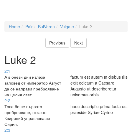
Home
Pair
BulVeren
Vulgate
Luke.2
Previous
Next
Luke 2
2:1
А в онези дни излезе
factum est autem in diebus illis
заповед от император Август
exiit edictum a Caesare
да се направи преброяване
Augusto ut describeretur
на целия свят.
universus orbis
2:2
Това беше първото
haec descriptio prima facta est
преброяване, откакто
praeside Syriae Cyrino
Квириний управляваше
Сирия.
2:3