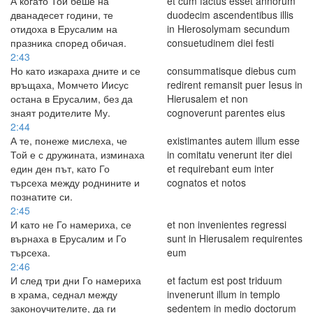
А когато Той беше на
et cum factus esset annorum
дванадесет години, те
duodecim ascendentibus illis
отидоха в Ерусалим на
in Hierosolymam secundum
празника според обичая.
consuetudinem diei festi
2:43
Но като изкараха дните и се
consummatisque diebus cum
връщаха, Момчето Иисус
redirent remansit puer Iesus in
остана в Ерусалим, без да
Hierusalem et non
знаят родителите Му.
cognoverunt parentes eius
2:44
А те, понеже мислеха, че
existimantes autem illum esse
Той е с дружината, изминаха
in comitatu venerunt iter diei
един ден път, като Го
et requirebant eum inter
търсеха между роднините и
cognatos et notos
познатите си.
2:45
И като не Го намериха, се
et non invenientes regressi
върнаха в Ерусалим и Го
sunt in Hierusalem requirentes
търсеха.
eum
2:46
И след три дни Го намериха
et factum est post triduum
в храма, седнал между
invenerunt illum in templo
законоучителите, да ги
sedentem in medio doctorum