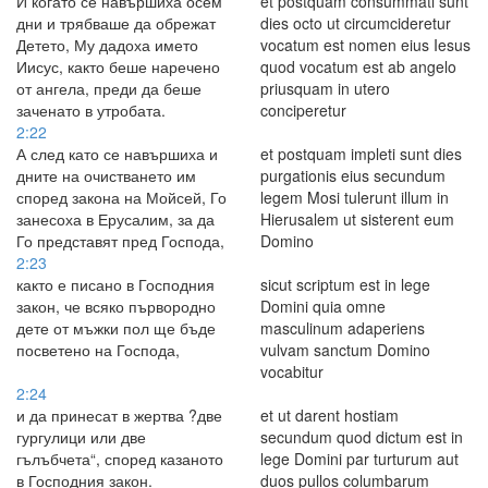
И когато се навършиха осем
et postquam consummati sunt
дни и трябваше да обрежат
dies octo ut circumcideretur
Детето, Му дадоха името
vocatum est nomen eius Iesus
Иисус, както беше наречено
quod vocatum est ab angelo
от ангела, преди да беше
priusquam in utero
заченато в утробата.
conciperetur
2:22
А след като се навършиха и
et postquam impleti sunt dies
дните на очистването им
purgationis eius secundum
според закона на Мойсей, Го
legem Mosi tulerunt illum in
занесоха в Ерусалим, за да
Hierusalem ut sisterent eum
Го представят пред Господа,
Domino
2:23
както е писано в Господния
sicut scriptum est in lege
закон, че всяко първородно
Domini quia omne
дете от мъжки пол ще бъде
masculinum adaperiens
посветено на Господа,
vulvam sanctum Domino
vocabitur
2:24
и да принесат в жертва ?две
et ut darent hostiam
гургулици или две
secundum quod dictum est in
гълъбчета“, според казаното
lege Domini par turturum aut
в Господния закон.
duos pullos columbarum