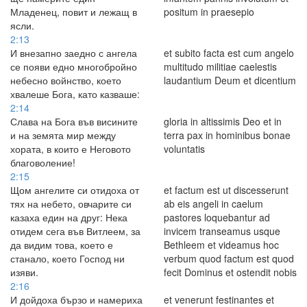
Младенец, повит и лежащ в
positum in praesepio
ясли.
2:13
И внезапно заедно с ангела
et subito facta est cum angelo
се появи едно многобройно
multitudo militiae caelestis
небесно войнство, което
laudantium Deum et dicentium
хвалеше Бога, като казваше:
2:14
Слава на Бога във висините
gloria in altissimis Deo et in
и на земята мир между
terra pax in hominibus bonae
хората, в които е Неговото
voluntatis
благоволение!
2:15
Щом ангелите си отидоха от
et factum est ut discesserunt
тях на небето, овчарите си
ab eis angeli in caelum
казаха един на друг: Нека
pastores loquebantur ad
отидем сега във Витлеем, за
invicem transeamus usque
да видим това, което е
Bethleem et videamus hoc
станало, което Господ ни
verbum quod factum est quod
изяви.
fecit Dominus et ostendit nobis
2:16
И дойдоха бързо и намериха
et venerunt festinantes et