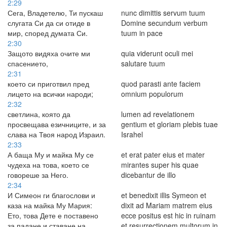
2:29
Сега, Владетелю, Ти пускаш
nunc dimittis servum tuum
слугата Си да си отиде в
Domine secundum verbum
мир, според думата Си.
tuum in pace
2:30
Защото видяха очите ми
quia viderunt oculi mei
спасението,
salutare tuum
2:31
което си приготвил пред
quod parasti ante faciem
лицето на всички народи;
omnium populorum
2:32
светлина, която да
lumen ad revelationem
просвещава езичниците, и за
gentium et gloriam plebis tuae
слава на Твоя народ Израил.
Israhel
2:33
А баща Му и майка Му се
et erat pater eius et mater
чудеха на това, което се
mirantes super his quae
говореше за Него.
dicebantur de illo
2:34
И Симеон ги благослови и
et benedixit illis Symeon et
каза на майка Му Мария:
dixit ad Mariam matrem eius
Ето, това Дете е поставено
ecce positus est hic in ruinam
за падане и ставане на
et resurrectionem multorum in