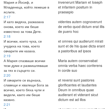
Мария и Йосиф, и
invenerunt Mariam et Ioseph
Младенеца, който лежеше в
et infantem positum in
яслите.
praesepio
2:17
И като видяха, разказаха
videntes autem cognoverunt
онова, което им беше
de verbo quod dictum erat illis
известено за това Дете.
de puero hoc
2:18
И всички, които чуха, се
et omnes qui audierunt mirati
учудиха на това, което
sunt et de his quae dicta erant
овчарите им казаха.
a pastoribus ad ipsos
2:19
А Мария спазваше всички
Maria autem conservabat
тези думи и размишляваше
omnia verba haec conferens
за тях в сърцето си.
in corde suo
2:20
И овчарите се върнаха,
et reversi sunt pastores
славещи и хвалещи Бога за
glorificantes et laudantes
всичко, което бяха чули и
Deum in omnibus quae
видели, както им беше
audierant et viderant sicut
казано.
dictum est ad illos
2:21