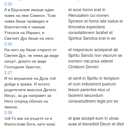
2:25
А в Ерусалим имаше един
et ecce homo erat in
човек на име Симеон. Този
Hierusalem cui nomen
човек беше праведен и
Symeon et homo iste iustus et
благочестив и чакаше
timoratus expectans
Утехата на Израил, и
consolationem Israhel et
Светият Дух беше на него.
Spiritus Sanctus erat in eo
2:26
На него му беше открито от
et responsum acceperat ab
Светия Дух, че няма да види
Spiritu Sancto non visurum se
смърт, докато не види
mortem nisi prius videret
Господния Христос.
Christum Domini
2:27
И по внушение на Духа той
et venit in Spiritu in templum
дойде в храма. И когато
et cum inducerent puerum
родителите внесоха Детето
Iesum parentes eius ut
Иисус, за да направят за
facerent secundum
Него според обичая на
consuetudinem legis pro eo
закона,
2:28
той Го взе на ръцете си и
et ipse accepit eum in ulnas
благослови Бога, като каза:
suas et benedixit Deum et dixit