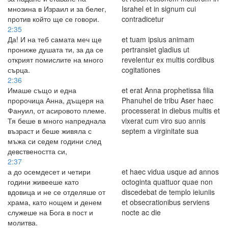
мнозина в Израил и за белег,
Israhel et in signum cui
против който ще се говори.
contradicetur
2:35
Да! И на теб самата меч ще
et tuam ipsius animam
прониже душата ти, за да се
pertransiet gladius ut
открият помислите на много
revelentur ex multis cordibus
сърца.
cogitationes
2:36
Имаше също и една
et erat Anna prophetissa filia
пророчица Анна, дъщеря на
Phanuhel de tribu Aser haec
Фануил, от асировото племе.
processerat in diebus multis et
Тя беше в много напреднала
vixerat cum viro suo annis
възраст и беше живяла с
septem a virginitate sua
мъжа си седем години след
девствеността си,
2:37
а до осемдесет и четири
et haec vidua usque ad annos
години живееше като
octoginta quattuor quae non
вдовица и не се отделяше от
discedebat de templo ieiuniis
храма, като нощем и денем
et obsecrationibus serviens
служеше на Бога в пост и
nocte ac die
молитва.