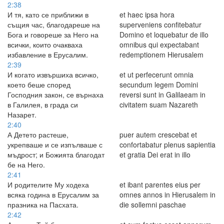
2:38
И тя, като се приближи в
et haec ipsa hora
същия час, благодареше на
superveniens confitebatur
Бога и говореше за Него на
Domino et loquebatur de illo
всички, които очакваха
omnibus qui expectabant
избавление в Ерусалим.
redemptionem Hierusalem
2:39
И когато извършиха всичко,
et ut perfecerunt omnia
което беше според
secundum legem Domini
Господния закон, се върнаха
reversi sunt in Galilaeam in
в Галилея, в града си
civitatem suam Nazareth
Назарет.
2:40
А Детето растеше,
puer autem crescebat et
укрепваше и се изпълваше с
confortabatur plenus sapientia
мъдрост; и Божията благодат
et gratia Dei erat in illo
бе на Него.
2:41
И родителите Му ходеха
et ibant parentes eius per
всяка година в Ерусалим за
omnes annos in Hierusalem in
празника на Пасхата.
die sollemni paschae
2:42