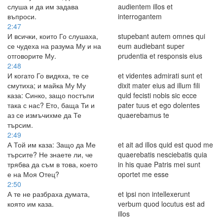
слуша и да им задава
audientem illos et
въпроси.
interrogantem
2:47
И всички, които Го слушаха,
stupebant autem omnes qui
се чудеха на разума Му и на
eum audiebant super
отговорите Му.
prudentia et responsis eius
2:48
И когато Го видяха, те се
et videntes admirati sunt et
смутиха; и майка Му Му
dixit mater eius ad illum fili
каза: Синко, защо постъпи
quid fecisti nobis sic ecce
така с нас? Ето, баща Ти и
pater tuus et ego dolentes
аз се измъчихме да Те
quaerebamus te
търсим.
2:49
А Той им каза: Защо да Ме
et ait ad illos quid est quod me
търсите? Не знаете ли, че
quaerebatis nesciebatis quia
трябва да съм в това, което
in his quae Patris mei sunt
е на Моя Отец?
oportet me esse
2:50
А те не разбраха думата,
et ipsi non intellexerunt
която им каза.
verbum quod locutus est ad
illos