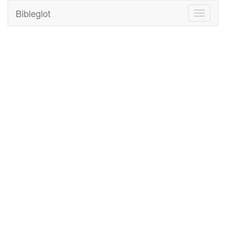
Bibleglot
Toggle
navigati