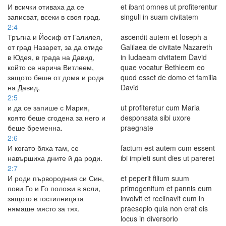
И всички отиваха да се
et ibant omnes ut profiterentur
записват, всеки в своя град.
singuli in suam civitatem
2:4
Тръгна и Йосиф от Галилея,
ascendit autem et Ioseph a
от град Назарет, за да отиде
Galilaea de civitate Nazareth
в Юдея, в града на Давид,
in Iudaeam civitatem David
който се нарича Витлеем,
quae vocatur Bethleem eo
защото беше от дома и рода
quod esset de domo et familia
на Давид,
David
2:5
и да се запише с Мария,
ut profiteretur cum Maria
която беше сгодена за него и
desponsata sibi uxore
беше бременна.
praegnate
2:6
И когато бяха там, се
factum est autem cum essent
навършиха дните й да роди.
ibi impleti sunt dies ut pareret
2:7
И роди първородния си Син,
et peperit filium suum
пови Го и Го положи в ясли,
primogenitum et pannis eum
защото в гостилницата
involvit et reclinavit eum in
нямаше място за тях.
praesepio quia non erat eis
locus in diversorio