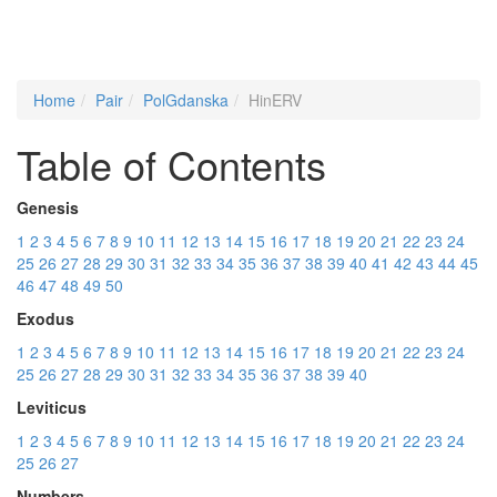
Home
Pair
PolGdanska
HinERV
Table of Contents
Genesis
1
2
3
4
5
6
7
8
9
10
11
12
13
14
15
16
17
18
19
20
21
22
23
24
25
26
27
28
29
30
31
32
33
34
35
36
37
38
39
40
41
42
43
44
45
46
47
48
49
50
Exodus
1
2
3
4
5
6
7
8
9
10
11
12
13
14
15
16
17
18
19
20
21
22
23
24
25
26
27
28
29
30
31
32
33
34
35
36
37
38
39
40
Leviticus
1
2
3
4
5
6
7
8
9
10
11
12
13
14
15
16
17
18
19
20
21
22
23
24
25
26
27
Numbers