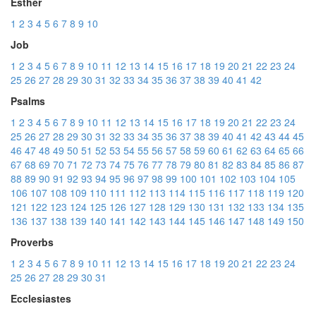
Esther
1
2
3
4
5
6
7
8
9
10
Job
1
2
3
4
5
6
7
8
9
10
11
12
13
14
15
16
17
18
19
20
21
22
23
24
25
26
27
28
29
30
31
32
33
34
35
36
37
38
39
40
41
42
Psalms
1
2
3
4
5
6
7
8
9
10
11
12
13
14
15
16
17
18
19
20
21
22
23
24
25
26
27
28
29
30
31
32
33
34
35
36
37
38
39
40
41
42
43
44
45
46
47
48
49
50
51
52
53
54
55
56
57
58
59
60
61
62
63
64
65
66
67
68
69
70
71
72
73
74
75
76
77
78
79
80
81
82
83
84
85
86
87
88
89
90
91
92
93
94
95
96
97
98
99
100
101
102
103
104
105
106
107
108
109
110
111
112
113
114
115
116
117
118
119
120
121
122
123
124
125
126
127
128
129
130
131
132
133
134
135
136
137
138
139
140
141
142
143
144
145
146
147
148
149
150
Proverbs
1
2
3
4
5
6
7
8
9
10
11
12
13
14
15
16
17
18
19
20
21
22
23
24
25
26
27
28
29
30
31
Ecclesiastes