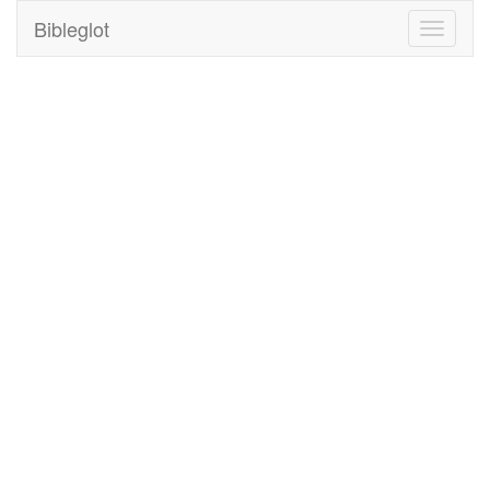
Bibleglot
Toggle
navigati