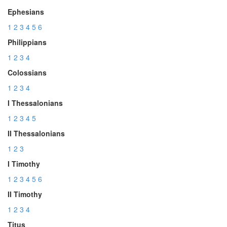
Ephesians
1
2
3
4
5
6
Philippians
1
2
3
4
Colossians
1
2
3
4
I Thessalonians
1
2
3
4
5
II Thessalonians
1
2
3
I Timothy
1
2
3
4
5
6
II Timothy
1
2
3
4
Titus