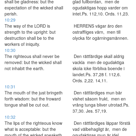
shall be gladness: but the
glad fullbordan, men de
expectation of the wicked shall
ogudaktigas hopp varder om
perish.
intet.Ps. 112,10. Ords. 11,23.
10:29
The way of the LORD is
HERRENS vägar äro den
strength to the upright: but
ostraffliges värn, men till
destruction shall be to the
olycka för ogärningsmännen.
workers of iniquity.
10:30
The righteous shall never be
Den rättfärdige skall aldrig
removed: but the wicked shall
vackla men de ogudaktiga
not inhabit the earth.
skola icke förbliva boende i
landet.Ps. 37,28 f. 112,6.
Ords. 2,22. 14,11.
10:31
The mouth of the just bringeth
Den rättfärdiges mun bär
forth wisdom: but the froward
vishet såsom frukt, men en
tongue shall be cut out.
vrång tunga bliver utrotad.Ps.
37,30. Jes. 57,19.
10:32
The lips of the righteous know
Den rättfärdiges läppar förstå
what is acceptable: but the
vad välbehagligt är, men de
mouth of the wicked speaketh
ogudaktigas mun är idel