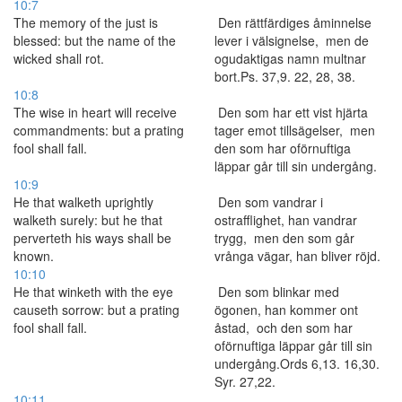
10:7
The memory of the just is
Den rättfärdiges åminnelse
blessed: but the name of the
lever i välsignelse, men de
wicked shall rot.
ogudaktigas namn multnar
bort.Ps. 37,9. 22, 28, 38.
10:8
The wise in heart will receive
Den som har ett vist hjärta
commandments: but a prating
tager emot tillsägelser, men
fool shall fall.
den som har oförnuftiga
läppar går till sin undergång.
10:9
He that walketh uprightly
Den som vandrar i
walketh surely: but he that
ostrafflighet, han vandrar
perverteth his ways shall be
trygg, men den som går
known.
vrånga vägar, han bliver röjd.
10:10
He that winketh with the eye
Den som blinkar med
causeth sorrow: but a prating
ögonen, han kommer ont
fool shall fall.
åstad, och den som har
oförnuftiga läppar går till sin
undergång.Ords 6,13. 16,30.
Syr. 27,22.
10:11