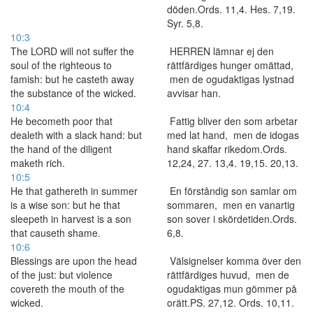
döden.Ords. 11,4. Hes. 7,19.
Syr. 5,8.
10:3
The LORD will not suffer the
HERREN lämnar ej den
soul of the righteous to
rättfärdiges hunger omättad,
famish: but he casteth away
men de ogudaktigas lystnad
the substance of the wicked.
avvisar han.
10:4
He becometh poor that
Fattig bliver den som arbetar
dealeth with a slack hand: but
med lat hand, men de idogas
the hand of the diligent
hand skaffar rikedom.Ords.
maketh rich.
12,24, 27. 13,4. 19,15. 20,13.
10:5
He that gathereth in summer
En förståndig son samlar om
is a wise son: but he that
sommaren, men en vanartig
sleepeth in harvest is a son
son sover i skördetiden.Ords.
that causeth shame.
6,8.
10:6
Blessings are upon the head
Välsignelser komma över den
of the just: but violence
rättfärdiges huvud, men de
covereth the mouth of the
ogudaktigas mun gömmer på
wicked.
orätt.PS. 27,12. Ords. 10,11.