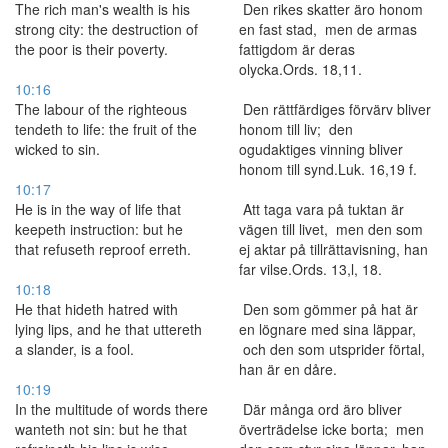
The rich man's wealth is his
Den rikes skatter äro honom
strong city: the destruction of
en fast stad, men de armas
the poor is their poverty.
fattigdom är deras
olycka.Ords. 18,11.
10:16
The labour of the righteous
Den rättfärdiges förvärv bliver
tendeth to life: the fruit of the
honom till liv; den
wicked to sin.
ogudaktiges vinning bliver
honom till synd.Luk. 16,19 f.
10:17
He is in the way of life that
Att taga vara på tuktan är
keepeth instruction: but he
vägen till livet, men den som
that refuseth reproof erreth.
ej aktar på tillrättavisning, han
far vilse.Ords. 13,l, 18.
10:18
He that hideth hatred with
Den som gömmer på hat är
lying lips, and he that uttereth
en lögnare med sina läppar,
a slander, is a fool.
och den som utsprider förtal,
han är en dåre.
10:19
In the multitude of words there
Där många ord äro bliver
wanteth not sin: but he that
överträdelse icke borta; men