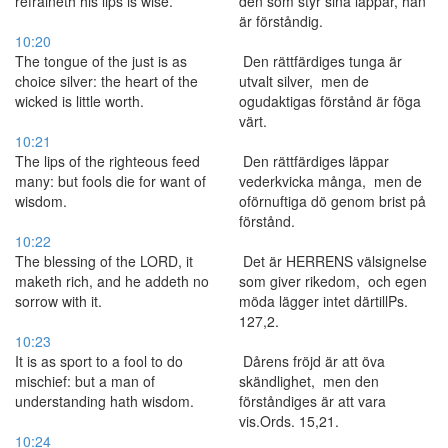
refraineth his lips is wise.
den som styr sina läppar, han
är förståndig.
10:20
The tongue of the just is as
Den rättfärdiges tunga är
choice silver: the heart of the
utvalt silver, men de
wicked is little worth.
ogudaktigas förstånd är föga
värt.
10:21
The lips of the righteous feed
Den rättfärdiges läppar
many: but fools die for want of
vederkvicka många, men de
wisdom.
oförnuftiga dö genom brist på
förstånd.
10:22
The blessing of the LORD, it
Det är HERRENS välsignelse
maketh rich, and he addeth no
som giver rikedom, och egen
sorrow with it.
möda lägger intet därtillPs.
127,2.
10:23
It is as sport to a fool to do
Dårens fröjd är att öva
mischief: but a man of
skändlighet, men den
understanding hath wisdom.
förståndiges är att vara
vis.Ords. 15,21.
10:24