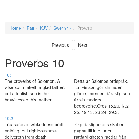
Home
Pair
KJV
Swe1917
Prov.10
Previous
Next
Proverbs 10
10:1
The proverbs of Solomon. A
Detta är Salomos ordspråk.
wise son maketh a glad father:
En vis son gör sin fader
but a foolish son is the
glädje, men en dåraktig son
heaviness of his mother.
är sin moders
bedrövelse.Ords 15,20. l7,21,
25. 19,13. 23,24. 29,3.
10:2
Treasures of wickedness profit
Ogudaktighetens skatter
nothing: but righteousness
gagna till intet men
delivereth from death.
rättfärdigheten räddar från