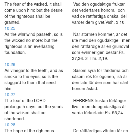
The fear of the wicked, it shall
Vad den ogudaktige fruktar,
come upon him: but the desire
det vederfares honom, och
of the righteous shall be
vad de rättfärdiga önska, del
granted.
varder dem givet.Vish. 3,10.
10:25
As the whirlwind passeth, so is
När stormen kommer, är det
the wicked no more: but the
ute med den ogudaktige; men
righteous is an everlasting
den rättfärdige är en grundval
foundation.
som evinnerligen består.Ps.
37,36. 2 Tim. 2,19.
10:26
As vinegar to the teeth, and as
Såsom syra för tänderna och
smoke to the eyes, so is the
såsom rök för ögonen, så är
sluggard to them that send
den late för den som har sänt
him.
honom åstad.
10:27
The fear of the LORD
HERRENS fruktan förlänger
prolongeth days: but the years
livet men de ogudaktigas år
of the wicked shall be
varda förkortade.Ps. 55,24
shortened.
10:28
The hope of the righteous
De rättfärdigas väntan får en