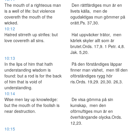
The mouth of a righteous man
Den rättfärdiges mun är en
is a well of life: but violence
livets källa, men de
covereth the mouth of the
ogudaktigas mun gömmer på
wicked.
orätt.Ps. 37,30.
10:12
Hatred stirreth up strifes: but
Hat uppväcker trätor, men
love covereth all sins.
kärlek skyler allt som är
brutet.Ords. 17,9. 1 Petr. 4,8.
Jak. 5,20.
10:13
In the lips of him that hath
På den förståndiges läppar
understanding wisdom is
finner man vishet, men till den
found: but a rod is for the back
oförståndiges rygg hör
of him that is void of
ris.Ords. 19,29. 20,30. 26,3.
understanding.
10:14
Wise men lay up knowledge:
De visa gömma på sin
but the mouth of the foolish is
kunskap, men den
near destruction.
oförnuftiges mun är en
överhängande olycka.Ords.
12,23.
10:15