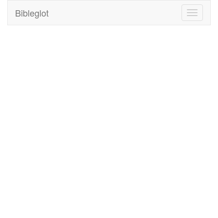
Bibleglot
Toggle
navigati