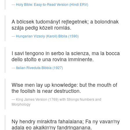
Holy Bible: Easy-to-Read Version (Hindi ERV)
A bölcsek tudományt rejtegetnek; a bolondnak
szája pedig közeli romlás.
Hungarian Vizsoly (Karoli) Biblia (1590)
I savi tengono in serbo la scienza, ma la bocca
dello stolto e una rovina imminente.
Italian Riveduta Bibbia (1927)
Wise men lay up knowledge: but the mouth of
the foolish is near destruction.
King James Version (1769) with Strongs Numbers and
Morphology
Ny hendry mirakitra fahalalana; Fa ny vavan'ny
adala eo akaikin'ny fandringanana.