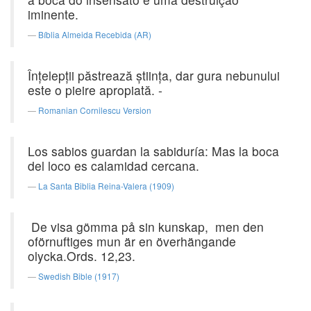
iminente.
Bíblia Almeida Recebida (AR)
Înţelepţii păstrează ştiinţa, dar gura nebunului
este o pieire apropiată. -
Romanian Cornilescu Version
Los sabios guardan la sabiduría: Mas la boca
del loco es calamidad cercana.
La Santa Biblia Reina-Valera (1909)
De visa gömma på sin kunskap, men den
oförnuftiges mun är en överhängande
olycka.Ords. 12,23.
Swedish Bible (1917)