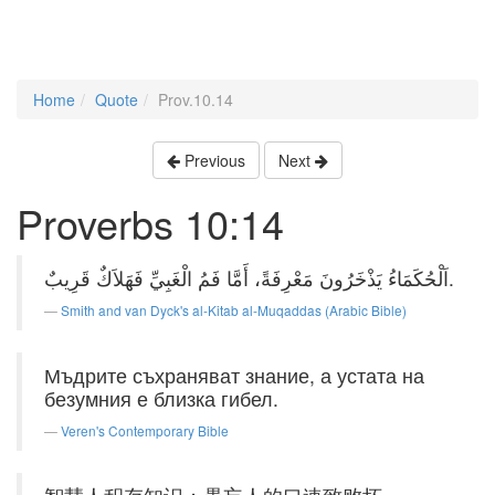
Home
Quote
Prov.10.14
Previous
Next
Proverbs 10:14
اَلْحُكَمَاءُ يَذْخَرُونَ مَعْرِفَةً، أَمَّا فَمُ الْغَبِيِّ فَهَلاَكٌ قَرِيبٌ.
Smith and van Dyck's al-Kitab al-Muqaddas (Arabic Bible)
Мъдрите съхраняват знание, а устата на
безумния е близка гибел.
Veren's Contemporary Bible