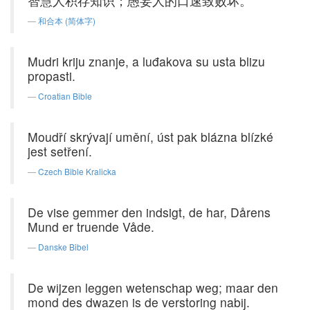
智慧人积存知识；愚妄人的口速致败坏。
和合本 (简体字)
Mudri kriju znanje, a luđakova su usta blizu
propasti.
Croatian Bible
Moudří skrývají umění, úst pak blázna blízké
jest setření.
Czech Bible Kralicka
De vise gemmer den indsigt, de har, Dårens
Mund er truende Våde.
Danske Bibel
De wijzen leggen wetenschap weg; maar den
mond des dwazen is de verstoring nabij.