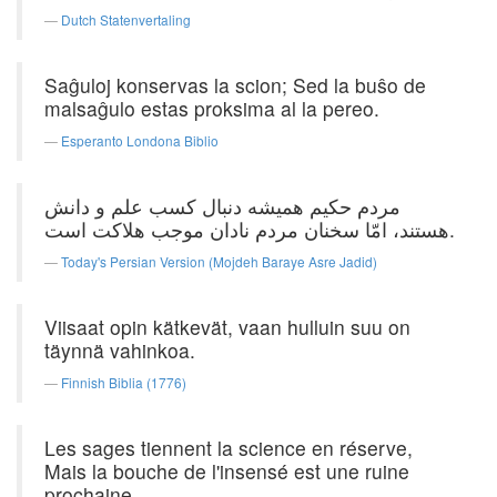
Dutch Statenvertaling
Saĝuloj konservas la scion; Sed la buŝo de
malsaĝulo estas proksima al la pereo.
Esperanto Londona Biblio
مردم حکیم همیشه دنبال کسب علم و دانش
هستند، امّا سخنان مردم نادان موجب هلاکت است.
Today's Persian Version (Mojdeh Baraye Asre Jadid)
Viisaat opin kätkevät, vaan hulluin suu on
täynnä vahinkoa.
Finnish Biblia (1776)
Les sages tiennent la science en réserve,
Mais la bouche de l'insensé est une ruine
prochaine.