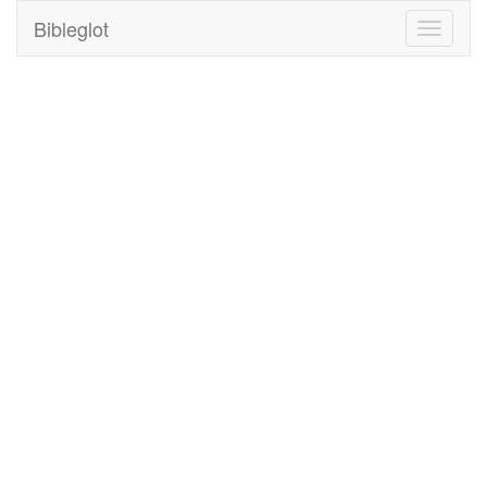
Bibleglot
Toggle
navigati