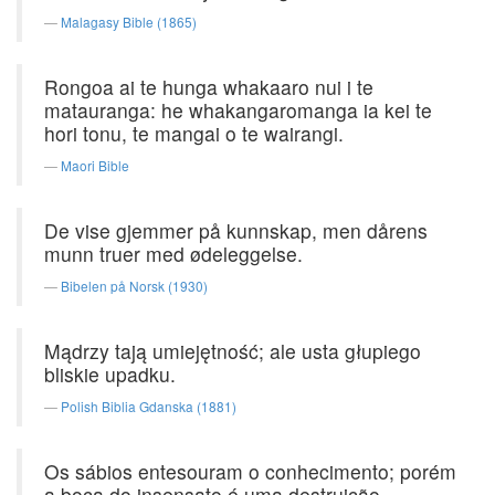
Malagasy Bible (1865)
Rongoa ai te hunga whakaaro nui i te
matauranga: he whakangaromanga ia kei te
hori tonu, te mangai o te wairangi.
Maori Bible
De vise gjemmer på kunnskap, men dårens
munn truer med ødeleggelse.
Bibelen på Norsk (1930)
Mądrzy tają umiejętność; ale usta głupiego
bliskie upadku.
Polish Biblia Gdanska (1881)
Os sábios entesouram o conhecimento; porém
a boca do insensato é uma destruição