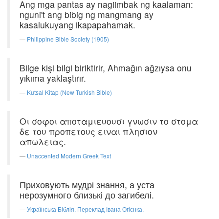
Ang mga pantas ay nagiimbak ng kaalaman:
nguni't ang bibig ng mangmang ay
kasalukuyang ikapapahamak.
Philippine Bible Society (1905)
Bilge kişi bilgi biriktirir, Ahmağın ağzıysa onu
yıkıma yaklaştırır.
Kutsal Kitap (New Turkish Bible)
Οι σοφοι αποταμιευουσι γνωσιν το στομα
δε του προπετους ειναι πλησιον
απωλειας.
Unaccented Modern Greek Text
Приховують мудрі знання, а уста
нерозумного близькі до загибелі.
Українська Біблія. Переклад Івана Огієнка.