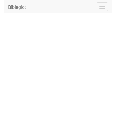
Bibleglot
Toggle
navigati