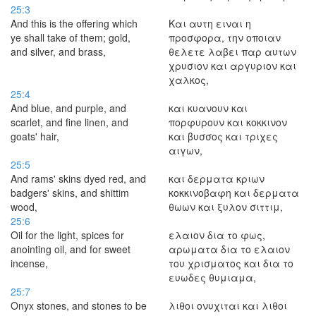
25:3
And this is the offering which
Και αυτη ειναι η
ye shall take of them; gold,
προσφορα, την οποιαν
and silver, and brass,
θελετε λαβει παρ αυτων
χρυσιον και αργυριον και
χαλκος,
25:4
And blue, and purple, and
και κυανουν και
scarlet, and fine linen, and
πορφυρουν και κοκκινον
goats' hair,
και βυσσος και τριχες
αιγων,
25:5
And rams' skins dyed red, and
και δερματα κριων
badgers' skins, and shittim
κοκκινοβαφη και δερματα
wood,
θωων και ξυλον σιττιμ,
25:6
Oil for the light, spices for
ελαιον δια το φως,
anointing oil, and for sweet
αρωματα δια το ελαιον
incense,
του χρισματος και δια το
ευωδες θυμιαμα,
25:7
Onyx stones, and stones to be
λιθοι ονυχιται και λιθοι