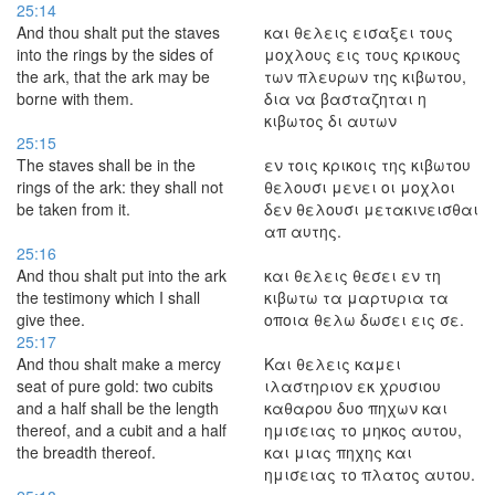
25:14
And thou shalt put the staves
και θελεις εισαξει τους
into the rings by the sides of
μοχλους εις τους κρικους
the ark, that the ark may be
των πλευρων της κιβωτου,
borne with them.
δια να βασταζηται η
κιβωτος δι αυτων
25:15
The staves shall be in the
εν τοις κρικοις της κιβωτου
rings of the ark: they shall not
θελουσι μενει οι μοχλοι
be taken from it.
δεν θελουσι μετακινεισθαι
απ αυτης.
25:16
And thou shalt put into the ark
και θελεις θεσει εν τη
the testimony which I shall
κιβωτω τα μαρτυρια τα
give thee.
οποια θελω δωσει εις σε.
25:17
And thou shalt make a mercy
Και θελεις καμει
seat of pure gold: two cubits
ιλαστηριον εκ χρυσιου
and a half shall be the length
καθαρου δυο πηχων και
thereof, and a cubit and a half
ημισειας το μηκος αυτου,
the breadth thereof.
και μιας πηχης και
ημισειας το πλατος αυτου.