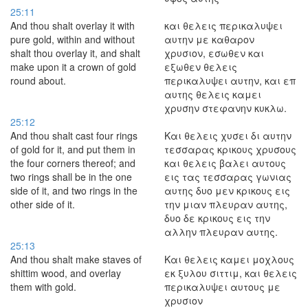
25:11
And thou shalt overlay it with
και θελεις περικαλυψει
pure gold, within and without
αυτην με καθαρον
shalt thou overlay it, and shalt
χρυσιον, εσωθεν και
make upon it a crown of gold
εξωθεν θελεις
round about.
περικαλυψει αυτην, και επ
αυτης θελεις καμει
χρυσην στεφανην κυκλω.
25:12
And thou shalt cast four rings
Και θελεις χυσει δι αυτην
of gold for it, and put them in
τεσσαρας κρικους χρυσους
the four corners thereof; and
και θελεις βαλει αυτους
two rings shall be in the one
εις τας τεσσαρας γωνιας
side of it, and two rings in the
αυτης δυο μεν κρικους εις
other side of it.
την μιαν πλευραν αυτης,
δυο δε κρικους εις την
αλλην πλευραν αυτης.
25:13
And thou shalt make staves of
Και θελεις καμει μοχλους
shittim wood, and overlay
εκ ξυλου σιττιμ, και θελεις
them with gold.
περικαλυψει αυτους με
χρυσιον