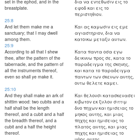
set in the ephod, and in the
δια να εντεθωσιν εις το
breastplate.
εφοδ και εις το
περιστηθιον.
25:8
And let them make me a
Και ας καμωσιν εις εμε
sanctuary; that I may dwell
αγιαστηριον, δια να
among them.
κατοικω μεταξυ αυτων.
25:9
According to all that I shew
Κατα παντα οσα εγω
thee, after the pattern of the
δεικνυω προς σε, κατα το
tabernacle, and the pattern of
παραδειγμα της σκηνης,
all the instruments thereof,
και κατα το παραδειγμα
even so shall ye make it.
παντων των σκευων αυτης,
ουτω θελετε καμει.
25:10
And they shall make an ark of
Και θελουσι κατασκευασει
shittim wood: two cubits and a
κιβωτον εκ ξυλου σιττιμ
half shall be the length
δυο πηχων και ημισειας το
thereof, and a cubit and a half
μηκος αυτης, και μιας
the breadth thereof, and a
πηχης και ημισειας το
cubit and a half the height
πλατος αυτης, και μιας
thereof.
πηχης και ημισειας το
υψος αυτης