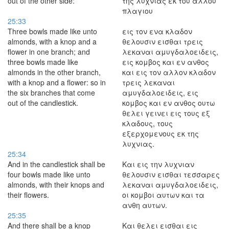
out of the other side:
της λυχνιας εκ του αλλου
πλαγιου
25:33
Three bowls made like unto
εις τον ενα κλαδον
almonds, with a knop and a
θελουσιν εισθαι τρεις
flower in one branch; and
λεκαναι αμυγδαλοειδεις,
three bowls made like
εις κομβος και εν ανθος
almonds in the other branch,
και εις τον αλλον κλαδον
with a knop and a flower: so in
τρεις λεκαναι
the six branches that come
αμυγδαλοειδεις, εις
out of the candlestick.
κομβος και εν ανθος ουτω
θελει γεινει εις τους εξ
κλαδους, τους
εξερχομενους εκ της
λυχνιας.
25:34
And in the candlestick shall be
Και εις την λυχνιαν
four bowls made like unto
θελουσιν εισθαι τεσσαρες
almonds, with their knops and
λεκαναι αμυγδαλοειδεις,
their flowers.
οι κομβοι αυτων και τα
ανθη αυτων.
25:35
And there shall be a knop
Και θελει εισθαι εις