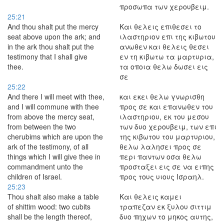
προσωπα των χερουβειμ.
25:21
And thou shalt put the mercy
Και θελεις επιθεσει το
seat above upon the ark; and
ιλαστηριον επι της κιβωτου
in the ark thou shalt put the
ανωθεν και θελεις θεσει
testimony that I shall give
εν τη κιβωτω τα μαρτυρια,
thee.
τα οποια θελω δωσει εις
σε
25:22
And there I will meet with thee,
και εκει θελω γνωρισθη
and I will commune with thee
προς σε και επανωθεν του
from above the mercy seat,
ιλαστηριου, εκ του μεσου
from between the two
των δυο χερουβειμ, των επι
cherubims which are upon the
της κιβωτου του μαρτυριου,
ark of the testimony, of all
θελω λαλησει προς σε
things which I will give thee in
περι παντων οσα θελω
commandment unto the
προσταξει εις σε να ειπης
children of Israel.
προς τους υιους Ισραηλ.
25:23
Thou shalt also make a table
Και θελεις καμει
of shittim wood: two cubits
τραπεζαν εκ ξυλου σιττιμ
shall be the length thereof,
δυο πηχων το μηκος αυτης,