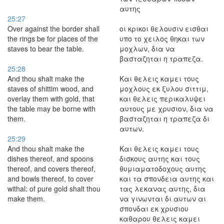
αυτης
25:27
Over against the border shall
οι κρικοι θελουσιν εισθαι
the rings be for places of the
υπο το χειλος θηκαι των
staves to bear the table.
μοχλων, δια να
βασταζηται η τραπεζα.
25:28
And thou shalt make the
Και θελεις καμει τους
staves of shittim wood, and
μοχλους εκ ξυλου σιττιμ,
overlay them with gold, that
και θελεις περικαλυψει
the table may be borne with
αυτους με χρυσιον, δια να
them.
βασταζηται η τραπεζα δι
αυτων.
25:29
And thou shalt make the
Και θελεις καμει τους
dishes thereof, and spoons
δισκους αυτης και τους
thereof, and covers thereof,
θυμιαματοδοχους αυτης
and bowls thereof, to cover
και τα σπονδεια αυτης και
withal: of pure gold shalt thou
τας λεκανας αυτης, δια
make them.
να γινωνται δι αυτων αι
σπονδαι εκ χρυσιου
καθαρου θελεις καμει