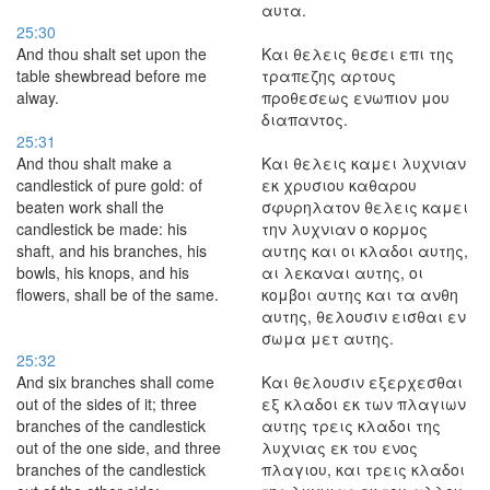
αυτα.
25:30
And thou shalt set upon the
Και θελεις θεσει επι της
table shewbread before me
τραπεζης αρτους
alway.
προθεσεως ενωπιον μου
διαπαντος.
25:31
And thou shalt make a
Και θελεις καμει λυχνιαν
candlestick of pure gold: of
εκ χρυσιου καθαρου
beaten work shall the
σφυρηλατον θελεις καμει
candlestick be made: his
την λυχνιαν ο κορμος
shaft, and his branches, his
αυτης και οι κλαδοι αυτης,
bowls, his knops, and his
αι λεκαναι αυτης, οι
flowers, shall be of the same.
κομβοι αυτης και τα ανθη
αυτης, θελουσιν εισθαι εν
σωμα μετ αυτης.
25:32
And six branches shall come
Και θελουσιν εξερχεσθαι
out of the sides of it; three
εξ κλαδοι εκ των πλαγιων
branches of the candlestick
αυτης τρεις κλαδοι της
out of the one side, and three
λυχνιας εκ του ενος
branches of the candlestick
πλαγιου, και τρεις κλαδοι