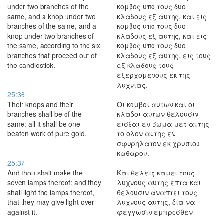
under two branches of the
κομβος υπο τους δυο
same, and a knop under two
κλαδους εξ αυτης, και εις
branches of the same, and a
κομβος υπο τους δυο
knop under two branches of
κλαδους εξ αυτης, και εις
the same, according to the six
κομβος υπο τους δυο
branches that proceed out of
κλαδους εξ αυτης, εις τους
the candlestick.
εξ κλαδους τους
εξερχομενους εκ της
λυχνιας.
25:36
Their knops and their
Οι κομβοι αυτων και οι
branches shall be of the
κλαδοι αυτων θελουσιν
same: all it shall be one
εισθαι εν σωμα μετ αυτης
beaten work of pure gold.
το ολον αυτης εν
σφυρηλατον εκ χρυσιου
καθαρου.
25:37
And thou shalt make the
Και θελεις καμει τους
seven lamps thereof: and they
λυχνους αυτης επτα και
shall light the lamps thereof,
θελουσιν αναπτει τους
that they may give light over
λυχνους αυτης, δια να
against it.
φεγγωσιν εμπροσθεν