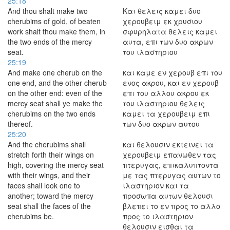
25:18
And thou shalt make two
Και θελεις καμει δυο
cherubims of gold, of beaten
χερουβειμ εκ χρυσιου
work shalt thou make them, in
σφυρηλατα θελεις καμει
the two ends of the mercy
αυτα, επι των δυο ακρων
seat.
του ιλαστηριου
25:19
And make one cherub on the
και καμε εν χερουβ επι του
one end, and the other cherub
ενος ακρου, και εν χερουβ
on the other end: even of the
επι του αλλου ακρου εκ
mercy seat shall ye make the
του ιλαστηριου θελεις
cherubims on the two ends
καμει τα χερουβειμ επι
thereof.
των δυο ακρων αυτου
25:20
And the cherubims shall
και θελουσιν εκτεινει τα
stretch forth their wings on
χερουβειμ επανωθεν τας
high, covering the mercy seat
πτερυγας, επικαλυπτοντα
with their wings, and their
με τας πτερυγας αυτων το
faces shall look one to
ιλαστηριον και τα
another; toward the mercy
προσωπα αυτων θελουσι
seat shall the faces of the
βλεπει το εν προς το αλλο
cherubims be.
προς το ιλαστηριον
θελουσιν εισθαι τα