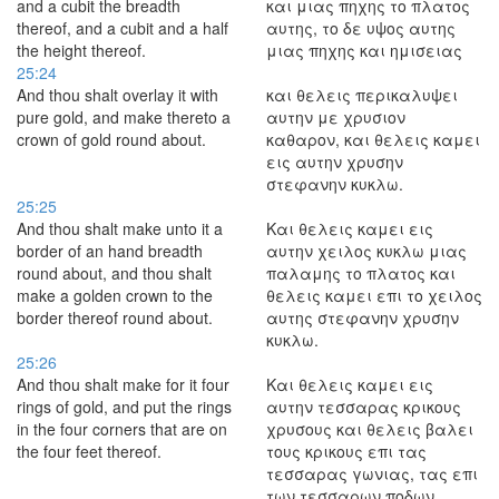
and a cubit the breadth
και μιας πηχης το πλατος
thereof, and a cubit and a half
αυτης, το δε υψος αυτης
the height thereof.
μιας πηχης και ημισειας
25:24
And thou shalt overlay it with
και θελεις περικαλυψει
pure gold, and make thereto a
αυτην με χρυσιον
crown of gold round about.
καθαρον, και θελεις καμει
εις αυτην χρυσην
στεφανην κυκλω.
25:25
And thou shalt make unto it a
Και θελεις καμει εις
border of an hand breadth
αυτην χειλος κυκλω μιας
round about, and thou shalt
παλαμης το πλατος και
make a golden crown to the
θελεις καμει επι το χειλος
border thereof round about.
αυτης στεφανην χρυσην
κυκλω.
25:26
And thou shalt make for it four
Και θελεις καμει εις
rings of gold, and put the rings
αυτην τεσσαρας κρικους
in the four corners that are on
χρυσους και θελεις βαλει
the four feet thereof.
τους κρικους επι τας
τεσσαρας γωνιας, τας επι
των τεσσαρων ποδων