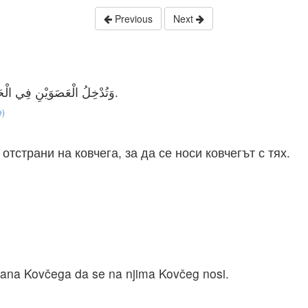
Previous
Next
وَتُدْخِلُ الْعَصَوَيْنِ فِي الْحَلَقَاتِ عَلَى جَانِبَيِ التَّابُوتِ لِيُحْمَلَ التَّابُوتُ بِهِمَا.
e)
тстрани на ковчега, за да се носи ковчегът с тях.
rana Kovčega da se na njima Kovčeg nosi.