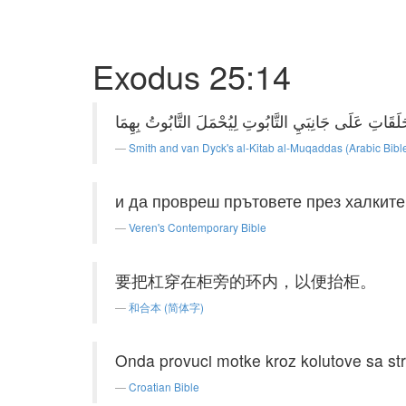
Exodus 25:14
Smith and van Dyck's al-Kitab al-Muqaddas (Arabic Bibl
и да провреш прътовете през халките о
Veren's Contemporary Bible
要把杠穿在柜旁的环内，以便抬柜。
和合本 (简体字)
Onda provuci motke kroz kolutove sa st
Croatian Bible