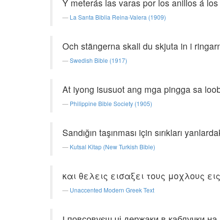
Y meterás las varas por los anillos á los 
La Santa Biblia Reina-Valera (1909)
Och stängerna skall du skjuta in i ring
Swedish Bible (1917)
At iyong isusuot ang mga pingga sa loo
Philippine Bible Society (1905)
Sandığın taşınması için sırıkları yanlarda
Kutsal Kitap (New Turkish Bible)
και θελεις εισαξει τους μοχλους εις
Unaccented Modern Greek Text
І повсовуєш ці держаки в каблучки на