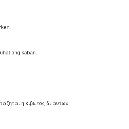
rken.
buhat ang kaban.
ταζηται η κιβωτος δι αυτων