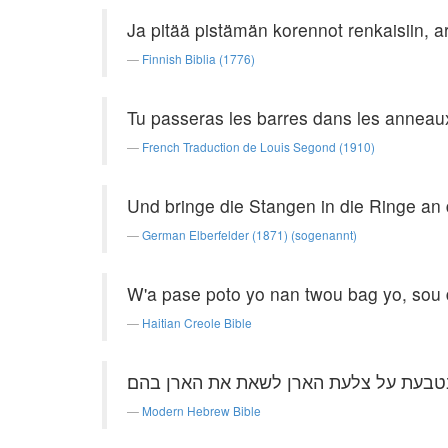
Ja pitää pistämän korennot renkaisiin, arki
Finnish Biblia (1776)
Tu passeras les barres dans les anneaux s
French Traduction de Louis Segond (1910)
Und bringe die Stangen in die Ringe an
German Elberfelder (1871) (sogenannt)
W'a pase poto yo nan twou bag yo, sou 
Haitian Creole Bible
טבעת על צלעת הארן לשאת את הארן בהם׃
Modern Hebrew Bible