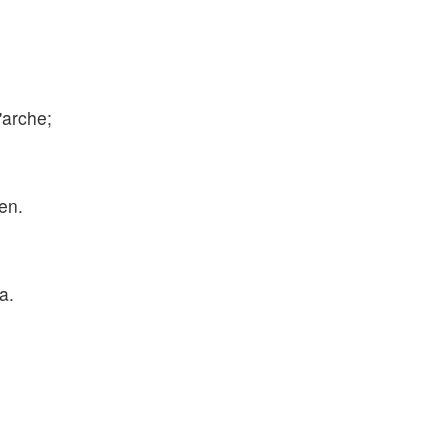
'arche;
en.
a.