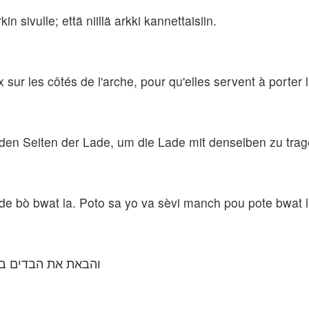
n sivulle; että niillä arkki kannettaisiin.
ur les côtés de l'arche, pour qu'elles servent à porter l
 den Seiten der Lade, um die Lade mit denselben zu trag
de bò bwat la. Poto sa yo va sèvi manch pou pote bwat l
והבאת את הבדים ב