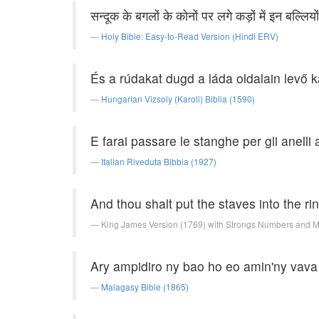
सन्दूक के बगलों के कोनों पर लगे कड़ों में इन बल्ल
Holy Bible: Easy-to-Read Version (Hindi ERV)
És a rúdakat dugd a láda oldalain levő 
Hungarian Vizsoly (Karoli) Biblia (1590)
E farai passare le stanghe per gli anelli 
Italian Riveduta Bibbia (1927)
And thou shalt put the staves into the ri
King James Version (1769) with Strongs Numbers and 
Ary ampidiro ny bao ho eo amin'ny vava v
Malagasy Bible (1865)