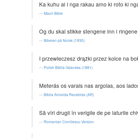
Ka kuhu ai i nga rakau amo ki roto ki n
Maori Bible
Og du skal stikke stengene inn i ringen
Bibelen på Norsk (1930)
I przewleczesz drążki przez kolce na bo
Polish Biblia Gdanska (1881)
Meterás os varais nas argolas, aos lados
Bíblia Almeida Recebida (AR)
Să vîri drugii în verigile de pe laturile c
Romanian Cornilescu Version