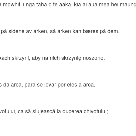
ga mowhiti i nga taha o te aaka, kia ai aua mea hei maun
e på sidene av arken, så arken kan bæres på dem.
kach skrzyni, aby na nich skrzynię noszono.
 da arca, para se levar por eles a arca.
hivotului, ca să slujească la ducerea chivotului;