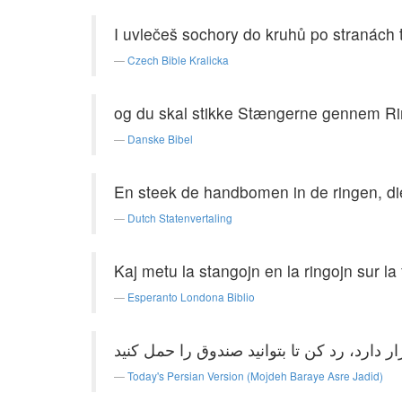
I uvlečeš sochory do kruhů po stranách t
Czech Bible Kralicka
og du skal stikke Stængerne gennem Ri
Danske Bibel
En steek de handbomen in de ringen, die
Dutch Statenvertaling
Kaj metu la stangojn en la ringojn sur la f
Esperanto Londona Biblio
Today's Persian Version (Mojdeh Baraye Asre Jadid)