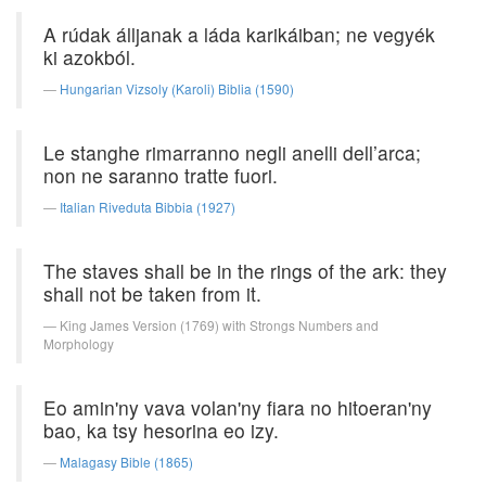
A rúdak álljanak a láda karikáiban; ne vegyék
ki azokból.
Hungarian Vizsoly (Karoli) Biblia (1590)
Le stanghe rimarranno negli anelli dell’arca;
non ne saranno tratte fuori.
Italian Riveduta Bibbia (1927)
The staves shall be in the rings of the ark: they
shall not be taken from it.
King James Version (1769) with Strongs Numbers and
Morphology
Eo amin'ny vava volan'ny fiara no hitoeran'ny
bao, ka tsy hesorina eo izy.
Malagasy Bible (1865)