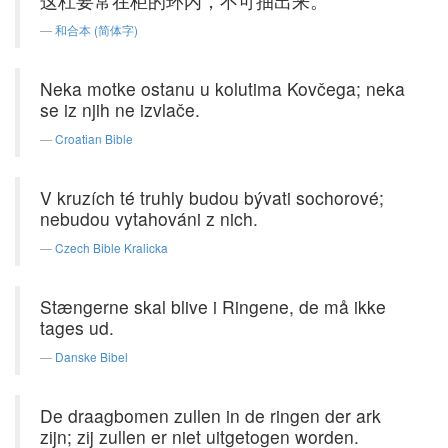
这杠要常在柜的环内，不可抽出来。
和合本 (简体字)
Neka motke ostanu u kolutima Kovčega; neka
se iz njih ne izvlače.
Croatian Bible
V kruzích té truhly budou bývati sochorové;
nebudou vytahováni z nich.
Czech Bible Kralicka
Stængerne skal blive i Ringene, de må ikke
tages ud.
Danske Bibel
De draagbomen zullen in de ringen der ark
zijn; zij zullen er niet uitgetogen worden.