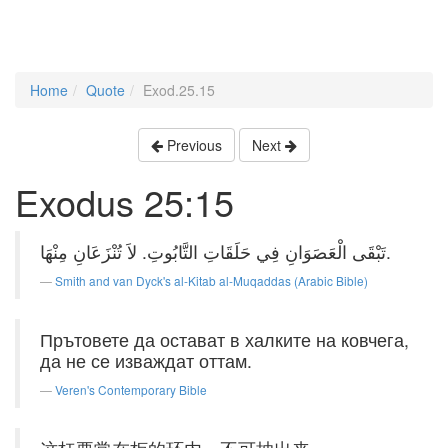
Home
Quote
Exod.25.15
Previous
Next
Exodus 25:15
تَبْقَى الْعَصَوَانِ فِي حَلَقَاتِ التَّابُوتِ. لاَ تُنْزَعَانِ مِنْهَا.
Smith and van Dyck's al-Kitab al-Muqaddas (Arabic Bible)
Прътовете да остават в халките на ковчега,
да не се изваждат оттам.
Veren's Contemporary Bible