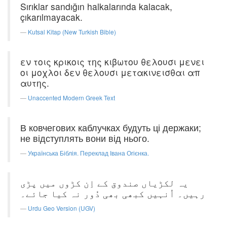
Sırıklar sandığın halkalarında kalacak,
çıkarılmayacak.
Kutsal Kitap (New Turkish Bible)
εν τοις κρικοις της κιβωτου θελουσι μενει
οι μοχλοι δεν θελουσι μετακινεισθαι απ
αυτης.
Unaccented Modern Greek Text
В ковчегових каблучках будуть ці держаки;
не відступлять вони від нього.
Українська Біблія. Переклад Івана Огієнка.
یہ لکڑیاں صندوق کے اِن کڑوں میں پڑی
رہیں۔ اُنہیں کبھی بھی دُور نہ کیا جائے۔
Urdu Geo Version (UGV)