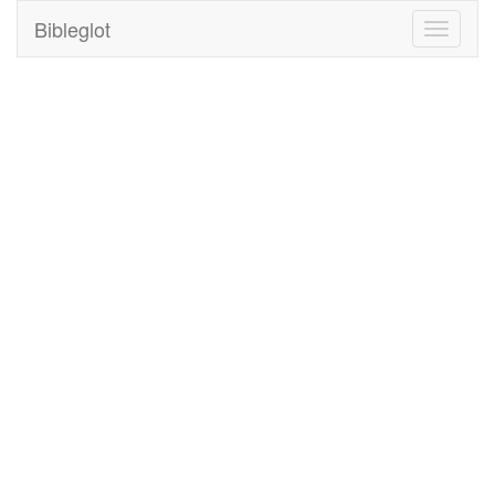
Bibleglot
Toggle
navigati