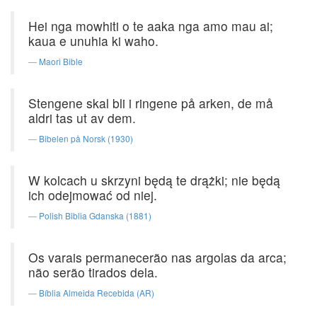
Hei nga mowhiti o te aaka nga amo mau ai;
kaua e unuhia ki waho.
Maori Bible
Stengene skal bli i ringene på arken, de må
aldri tas ut av dem.
Bibelen på Norsk (1930)
W kolcach u skrzyni będą te drążki; nie będą
ich odejmować od niej.
Polish Biblia Gdanska (1881)
Os varais permanecerão nas argolas da arca;
não serão tirados dela.
Bíblia Almeida Recebida (AR)