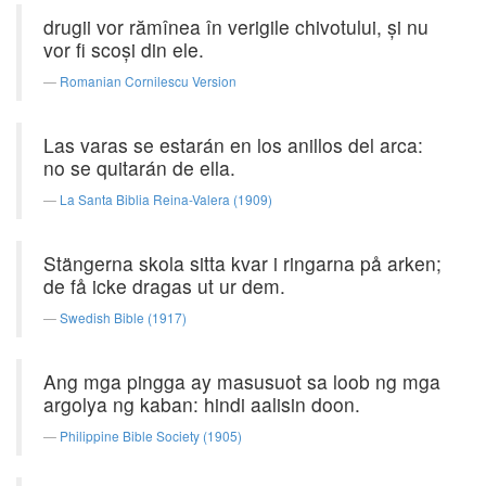
drugii vor rămînea în verigile chivotului, şi nu
vor fi scoşi din ele.
Romanian Cornilescu Version
Las varas se estarán en los anillos del arca:
no se quitarán de ella.
La Santa Biblia Reina-Valera (1909)
Stängerna skola sitta kvar i ringarna på arken;
de få icke dragas ut ur dem.
Swedish Bible (1917)
Ang mga pingga ay masusuot sa loob ng mga
argolya ng kaban: hindi aalisin doon.
Philippine Bible Society (1905)