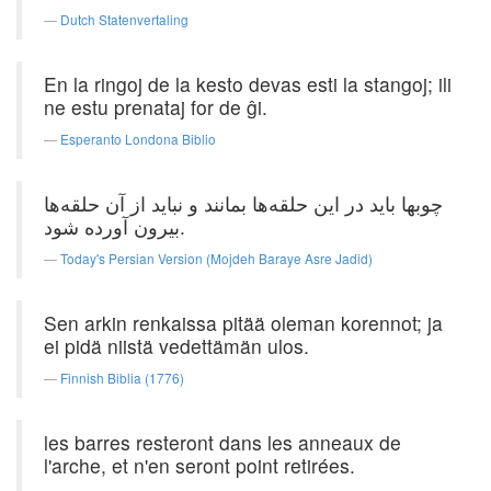
Dutch Statenvertaling
En la ringoj de la kesto devas esti la stangoj; ili
ne estu prenataj for de ĝi.
Esperanto Londona Biblio
چوبها باید در این حلقه‌ها بمانند و نباید از آن حلقه‌ها
بیرون آورده شود.
Today's Persian Version (Mojdeh Baraye Asre Jadid)
Sen arkin renkaissa pitää oleman korennot; ja
ei pidä niistä vedettämän ulos.
Finnish Biblia (1776)
les barres resteront dans les anneaux de
l'arche, et n'en seront point retirées.