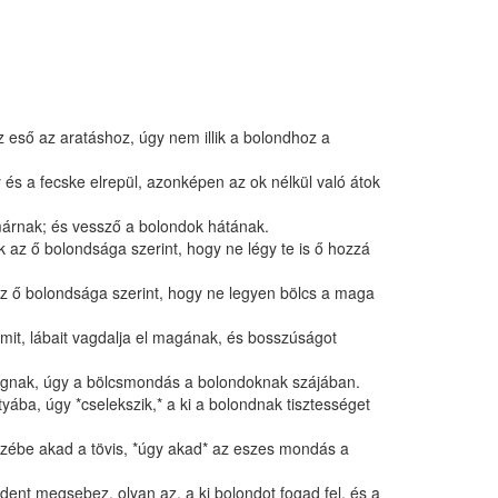
z eső az aratáshoz, úgy nem illik a bolondhoz a
s a fecske elrepül, azonképen az ok nélkül való átok
márnak; és vessző a bolondok hátának.
 az ő bolondsága szerint, hogy ne légy te is ő hozzá
z ő bolondsága szerint, hogy ne legyen bölcs a maga
lamit, lábait vagdalja el magának, és bosszúságot
lógnak, úgy a bölcsmondás a bolondoknak szájában.
ttyába, úgy *cselekszik,* a ki a bolondnak tisztességet
zébe akad a tövis, *úgy akad* az eszes mondás a
ndent megsebez, olyan az, a ki bolondot fogad fel, és a