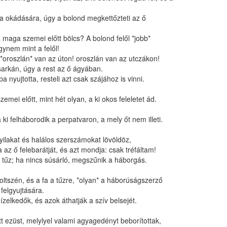
a okádására, úgy a bolond megkettőzteti az ő
 a maga szemei előtt bölcs? A bolond felől *jobb*
ynem mint a felől!
 *oroszlán* van az úton! oroszlán van az utczákon!
 sarkán, úgy a rest az ő ágyában.
a nyujtotta, resteli azt csak szájához is vinni.
emei előtt, mint hét olyan, a ki okos feleletet ád.
 ki felháborodik a perpatvaron, a mely őt nem illeti.
nyilakat és halálos szerszámokat lövöldöz,
 az ő felebarátját, és azt mondja: csak tréfáltam!
 a tűz; ha nincs súsárló, megszűnik a háborgás.
oltszén, és a fa a tűzre, *olyan* a háborúságszerző
elgyujtására.
zelkedők, és azok áthatják a szív belsejét.
tt ezüst, melylyel valami agyagedényt beborítottak,