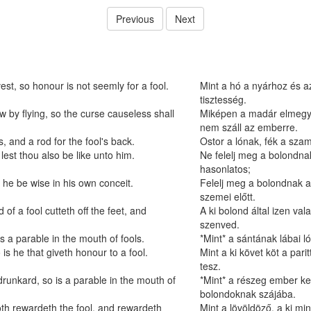
Previous
Next
st, so honour is not seemly for a fool.
Mint a hó a nyárhoz és a
tisztesség.
w by flying, so the curse causeless shall
Miképen a madár elmegy é
nem száll az emberre.
s, and a rod for the fool's back.
Ostor a lónak, fék a sza
 lest thou also be like unto him.
Ne felelj meg a bolondnak
hasonlatos;
t he be wise in his own conceit.
Felelj meg a bolondnak a
szemei előtt.
f a fool cutteth off the feet, and
A ki bolond által izen va
szenved.
s a parable in the mouth of fools.
*Mint* a sántának lábai 
 is he that giveth honour to a fool.
Mint a ki követ köt a pari
tesz.
drunkard, so is a parable in the mouth of
*Mint* a részeg ember ke
bolondoknak szájába.
oth rewardeth the fool, and rewardeth
Mint a lövöldöző, a ki mi