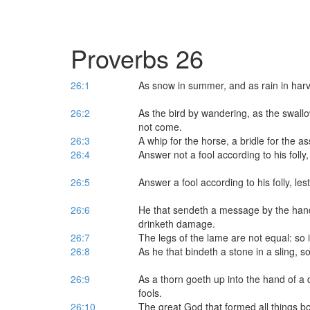
Proverbs 26
26:1
As snow in summer, and as rain in harve
26:2
As the bird by wandering, as the swallo
not come.
26:3
A whip for the horse, a bridle for the as
26:4
Answer not a fool according to his folly,
26:5
Answer a fool according to his folly, les
26:6
He that sendeth a message by the hand o
drinketh damage.
26:7
The legs of the lame are not equal: so i
26:8
As he that bindeth a stone in a sling, so
26:9
As a thorn goeth up into the hand of a 
fools.
26:10
The great God that formed all things b