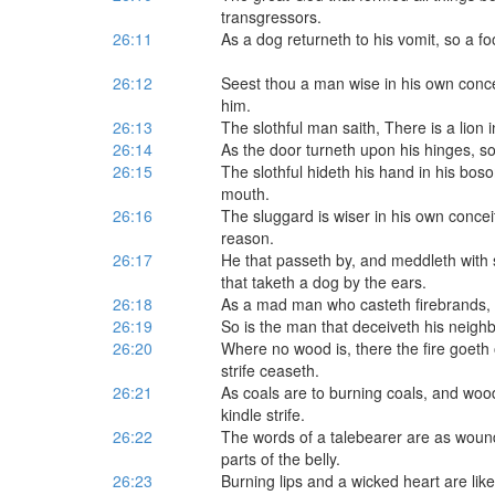
transgressors.
26:11
As a dog returneth to his vomit, so a fool
26:12
Seest thou a man wise in his own concei
him.
26:13
The slothful man saith, There is a lion in
26:14
As the door turneth upon his hinges, so
26:15
The slothful hideth his hand in his bosom
mouth.
26:16
The sluggard is wiser in his own conce
reason.
26:17
He that passeth by, and meddleth with st
that taketh a dog by the ears.
26:18
As a mad man who casteth firebrands, 
26:19
So is the man that deceiveth his neighb
26:20
Where no wood is, there the fire goeth 
strife ceaseth.
26:21
As coals are to burning coals, and wood
kindle strife.
26:22
The words of a talebearer are as woun
parts of the belly.
26:23
Burning lips and a wicked heart are like