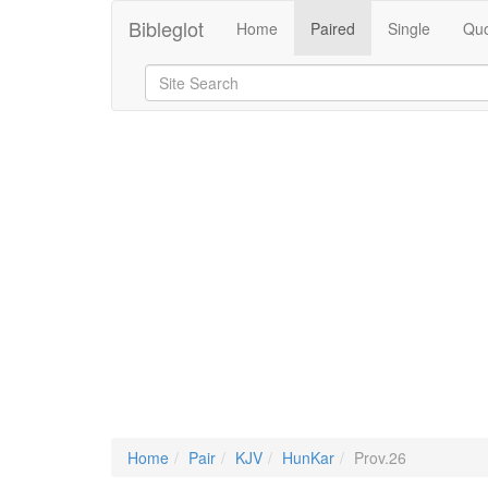
Bibleglot
Home
Paired
Single
Quo
Home
Pair
KJV
HunKar
Prov.26