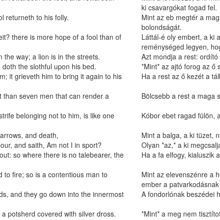
ki csavargókat fogad fel.
 returneth to his folly.
Mint az eb megtér a mag
bolondságát.
t? there is more hope of a fool than of
Láttál-é oly embert, a ki
reménységed legyen, hog
 the way; a lion is in the streets.
Azt mondja a rest: ordító
 doth the slothful upon his bed.
*Mint* az ajtó forog az ő
; it grieveth him to bring it again to his
Ha a rest az ő kezét a tálb
it than seven men that can render a
Bölcsebb a rest a maga sz
rife belonging not to him, is like one
Kóbor ebet ragad fülön, a
arrows, and death,
Mint a balga, a ki tüzet, 
our, and saith, Am not I in sport?
Olyan *az,* a ki megcsalja
out: so where there is no talebearer, the
Ha a fa elfogy, kialuszik
 to fire; so is a contentious man to
Mint az elevenszénre a h
ember a patvarkodásnak f
ds, and they go down into the innermost
A fondorlónak beszédei hí
 a potsherd covered with silver dross.
*Mint* a meg nem tisztíto