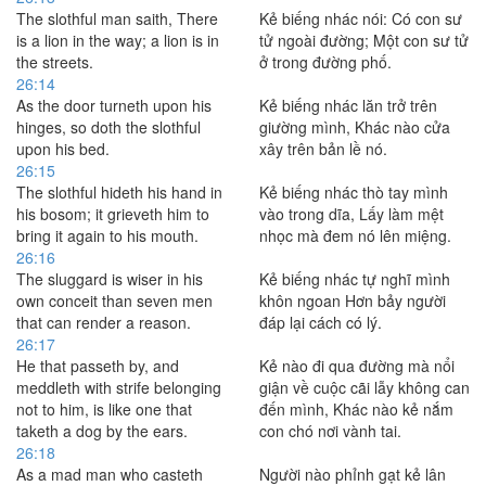
The slothful man saith, There
Kẻ biếng nhác nói: Có con sư
is a lion in the way; a lion is in
tử ngoài đường; Một con sư tử
the streets.
ở trong đường phố.
26:14
As the door turneth upon his
Kẻ biếng nhác lăn trở trên
hinges, so doth the slothful
giường mình, Khác nào cửa
upon his bed.
xây trên bản lề nó.
26:15
The slothful hideth his hand in
Kẻ biếng nhác thò tay mình
his bosom; it grieveth him to
vào trong dĩa, Lấy làm mệt
bring it again to his mouth.
nhọc mà đem nó lên miệng.
26:16
The sluggard is wiser in his
Kẻ biếng nhác tự nghĩ mình
own conceit than seven men
khôn ngoan Hơn bảy người
that can render a reason.
đáp lại cách có lý.
26:17
He that passeth by, and
Kẻ nào đi qua đường mà nổi
meddleth with strife belonging
giận về cuộc cãi lẫy không can
not to him, is like one that
đến mình, Khác nào kẻ nắm
taketh a dog by the ears.
con chó nơi vành tai.
26:18
As a mad man who casteth
Người nào phỉnh gạt kẻ lân