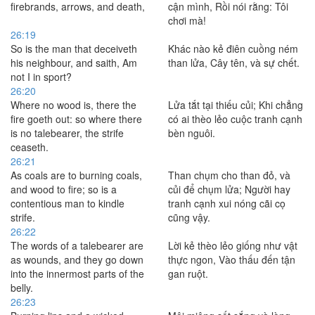
firebrands, arrows, and death,
cận mình, Rồi nói rằng: Tôi
chơi mà!
26:19
So is the man that deceiveth
Khác nào kẻ điên cuồng ném
his neighbour, and saith, Am
than lửa, Cây tên, và sự chết.
not I in sport?
26:20
Where no wood is, there the
Lửa tắt tại thiếu củi; Khi chẳng
fire goeth out: so where there
có ai thèo lẻo cuộc tranh cạnh
is no talebearer, the strife
bèn nguôi.
ceaseth.
26:21
As coals are to burning coals,
Than chụm cho than đỏ, và
and wood to fire; so is a
củi để chụm lửa; Người hay
contentious man to kindle
tranh cạnh xui nóng cãi cọ
strife.
cũng vậy.
26:22
The words of a talebearer are
Lời kẻ thèo lẻo giống như vật
as wounds, and they go down
thực ngon, Vào thấu đến tận
into the innermost parts of the
gan ruột.
belly.
26:23