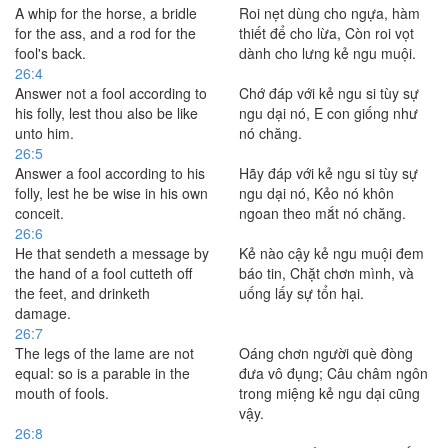
A whip for the horse, a bridle
Roi nẹt dùng cho ngựa, hàm
for the ass, and a rod for the
thiết để cho lừa, Còn roi vọt
fool's back.
dành cho lưng kẻ ngu muội.
26:4
Answer not a fool according to
Chớ đáp với kẻ ngu si tùy sự
his folly, lest thou also be like
ngu dại nó, E con giống như
unto him.
nó chăng.
26:5
Answer a fool according to his
Hãy đáp với kẻ ngu si tùy sự
folly, lest he be wise in his own
ngu dại nó, Kẻo nó khôn
conceit.
ngoan theo mắt nó chăng.
26:6
He that sendeth a message by
Kẻ nào cậy kẻ ngu muội đem
the hand of a fool cutteth off
báo tin, Chặt chơn mình, và
the feet, and drinketh
uống lấy sự tổn hại.
damage.
26:7
The legs of the lame are not
Oáng chơn người què đòng
equal: so is a parable in the
đưa vô đụng; Câu châm ngôn
mouth of fools.
trong miệng kẻ ngu dại cũng
vậy.
26:8