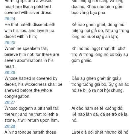
Burning lips and a wicked
Môi miệng sốt sắng và lòng
heart are like a potsherd
độc ác, Khác nào bình gốm
covered with silver dross.
bọc vàng bạc pha.
26:24
He that hateth dissembleth
Kẻ nào ghen ghét, dùng môi
with his lips, and layeth up
miệng nói giả đò, Nhưng trong
deceit within him;
lòng nó nuôi sự gian lận;
26:25
When he speaketh fair,
Khi nó nói ngọt nhạt, thì chớ
believe him not: for there are
tin; Vì trong lòng nó có bảy sự
seven abominations in his
gớm ghiếc.
heart.
26:26
Whose hatred is covered by
Dầu sự ghen ghét ẩn giấu
deceit, his wickedness shall be
trong tuồng giả bộ, Sự gian ác
shewed before the whole
nó sẽ bị lộ ra nơi hội chúng.
congregation.
26:27
Whoso diggeth a pit shall fall
Ai đào hầm sẽ té xuống đó;
therein: and he that rolleth a
Kẻ nào lăn đá, đá sẽ trở đè lại
stone, it will return upon him.
nó.
26:28
A lying tongue hateth those
Lưỡi giả dối ghét những kẻ nó