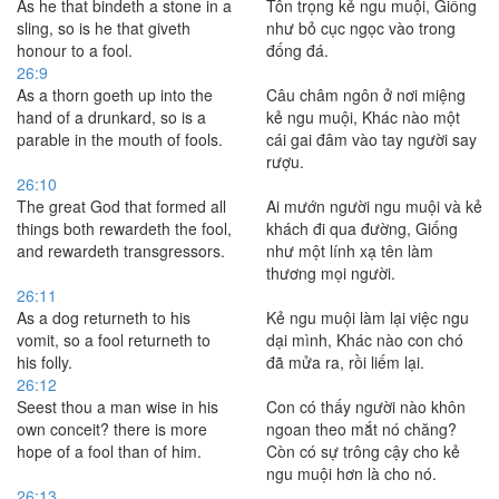
As he that bindeth a stone in a
Tôn trọng kẻ ngu muội, Giống
sling, so is he that giveth
như bỏ cục ngọc vào trong
honour to a fool.
đống đá.
26:9
As a thorn goeth up into the
Câu châm ngôn ở nơi miệng
hand of a drunkard, so is a
kẻ ngu muội, Khác nào một
parable in the mouth of fools.
cái gai đâm vào tay người say
rượu.
26:10
The great God that formed all
Ai mướn người ngu muội và kẻ
things both rewardeth the fool,
khách đi qua đường, Giống
and rewardeth transgressors.
như một lính xạ tên làm
thương mọi người.
26:11
As a dog returneth to his
Kẻ ngu muội làm lại việc ngu
vomit, so a fool returneth to
dại mình, Khác nào con chó
his folly.
đã mửa ra, rồi liếm lại.
26:12
Seest thou a man wise in his
Con có thấy người nào khôn
own conceit? there is more
ngoan theo mắt nó chăng?
hope of a fool than of him.
Còn có sự trông cậy cho kẻ
ngu muội hơn là cho nó.
26:13