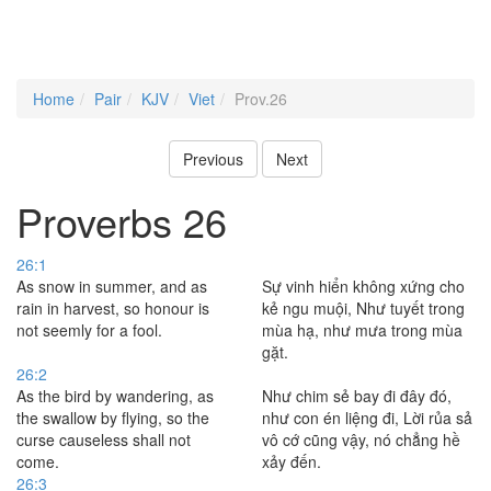
Home
Pair
KJV
Viet
Prov.26
Previous
Next
Proverbs 26
26:1
As snow in summer, and as
Sự vinh hiển không xứng cho
rain in harvest, so honour is
kẻ ngu muội, Như tuyết trong
not seemly for a fool.
mùa hạ, như mưa trong mùa
gặt.
26:2
As the bird by wandering, as
Như chim sẻ bay đi đây đó,
the swallow by flying, so the
như con én liệng đi, Lời rủa sả
curse causeless shall not
vô cớ cũng vậy, nó chẳng hề
come.
xảy đến.
26:3