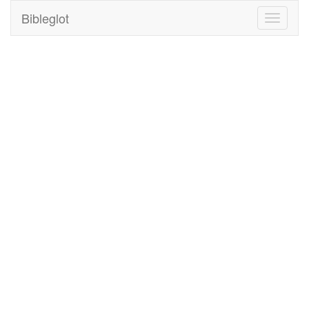
Bibleglot
Toggle
navigati