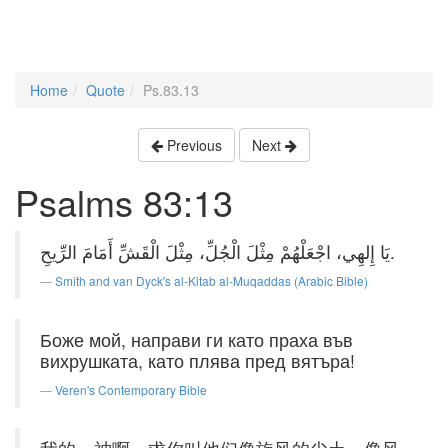
Home
Quote
Ps.83.13
Previous
Next
Psalms 83:13
يَا إِلهِي، اجْعَلْهُمْ مِثْلَ الْجُلِّ، مِثْلَ الْقَشِّ أَمَامَ الرِّيحِ.
Smith and van Dyck's al-Kitab al-Muqaddas (Arabic Bible)
Боже мой, направи ги като праха във
вихрушката, като плява пред вятъра!
Veren's Contemporary Bible