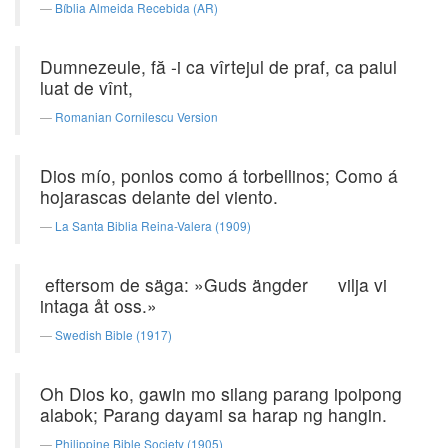
Bíblia Almeida Recebida (AR)
Dumnezeule, fă -i ca vîrtejul de praf, ca paiul
luat de vînt,
Romanian Cornilescu Version
Dios mío, ponlos como á torbellinos; Como á
hojarascas delante del viento.
La Santa Biblia Reina-Valera (1909)
eftersom de säga: »Guds ängder vilja vi
intaga åt oss.»
Swedish Bible (1917)
Oh Dios ko, gawin mo silang parang ipoipong
alabok; Parang dayami sa harap ng hangin.
Philippine Bible Society (1905)