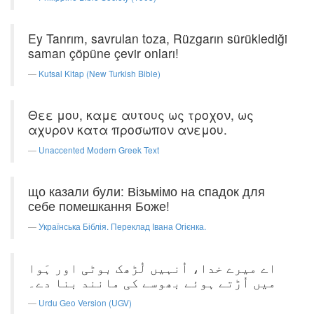
Ey Tanrım, savrulan toza, Rüzgarın sürüklediği
saman çöpüne çevir onları!
Kutsal Kitap (New Turkish Bible)
Θεε μου, καμε αυτους ως τροχον, ως
αχυρον κατα προσωπον ανεμου.
Unaccented Modern Greek Text
що казали були: Візьмімо на спадок для
себе помешкання Боже!
Українська Біблія. Переклад Івана Огієнка.
اے میرے خدا، اُنہیں لُڑھک بوٹی اور ہَوا
میں اُڑتے ہوئے بھوسے کی مانند بنا دے۔
Urdu Geo Version (UGV)