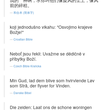
我的 神啊，求你叫他们像旋风的尘土，像风
前的碎秸。
和合本 (简体字)
koji jednodušno vikahu: "Osvojimo krajeve
Božje!"
Croatian Bible
Neboť jsou řekli: Uvažme se dědičně v
příbytky Boží.
Czech Bible Kralicka
Min Gud, lad dem blive som hvirvlende Løv
som Strå, der flyver for Vinden.
Danske Bibel
Die zeiden: Laat ons de schone woningen