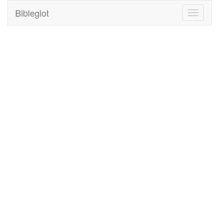
Bibleglot
Toggle
navigati