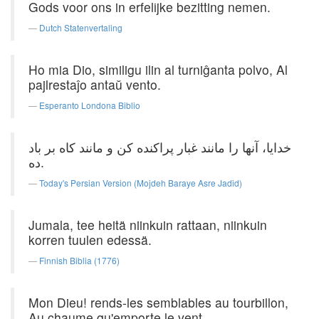
Gods voor ons in erfelijke bezitting nemen.
Dutch Statenvertaling
Ho mia Dio, similigu ilin al turniĝanta polvo, Al
pajlrestaĵo antaŭ vento.
Esperanto Londona Biblio
خدایا، آنها را مانند غبار پراکنده کن و مانند کاه بر باد
ده.
Today's Persian Version (Mojdeh Baraye Asre Jadid)
Jumala, tee heitä niinkuin rattaan, niinkuin
korren tuulen edessä.
Finnish Biblia (1776)
Mon Dieu! rends-les semblables au tourbillon,
Au chaume qu'emporte le vent,