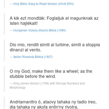
Holy Bible: Easy-to-Read Version (Hindi ERV)
A kik ezt mondták: Foglaljuk el magunknak az
Isten hajlékait!
Hungarian Vizsoly (Karoli) Biblia (1590)
Dio mio, rendili simili al turbine, simili a stoppia
dinanzi al vento.
Italian Riveduta Bibbia (1927)
O my God, make them like a wheel; as the
stubble before the wind.
King James Version (1769) with Strongs Numbers and
Morphology
Andriamanitro ô, ataovy tahaka ny tadio ireo,
dia tahaka ny akofa entin'ny rivotra,