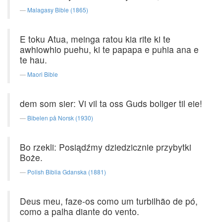
Malagasy Bible (1865)
E toku Atua, meinga ratou kia rite ki te
awhiowhio puehu, ki te papapa e puhia ana e
te hau.
Maori Bible
dem som sier: Vi vil ta oss Guds boliger til eie!
Bibelen på Norsk (1930)
Bo rzekli: Posiądźmy dziedzicznie przybytki
Boże.
Polish Biblia Gdanska (1881)
Deus meu, faze-os como um turbilhão de pó,
como a palha diante do vento.