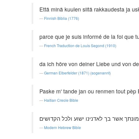
Että minä kuulen siitä rakkaudesta ja us
Finnish Biblia (1776)
parce que je suis informé de la foi que t
French Traduction de Louis Segond (1910)
da ich höre von deiner Liebe und von d
German Elberfelder (1871) (sogenannt)
Paske m' tande jan ou renmen tout pèp 
Haitian Creole Bible
נתך אשר בך לאדנינו ישוע ולכל הקדושים׃
Modern Hebrew Bible