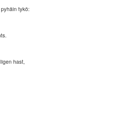
 pyhäin tykö:
ts.
ligen hast,