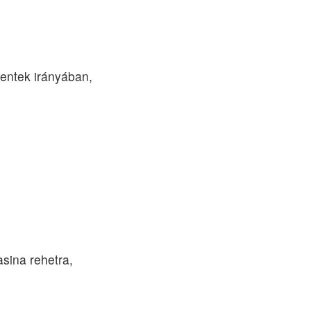
zentek irányában,
sina rehetra,