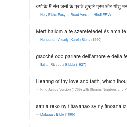
क्योंकि मैं संत जनों के प्रति तुम्हारे प्रेम और यीशु मस
Holy Bible: Easy-to-Read Version (Hindi ERV)
Mert hallom a te szeretetedet és ama t
Hungarian Vizsoly (Karoli) Biblia (1590)
giacché odo parlare dell’amore e della fe
Italian Riveduta Bibbia (1927)
Hearing of thy love and faith, which thou
King James Version (1769) with Strongs Numbers and 
satria reko ny fitiavanao sy ny finoana
Malagasy Bible (1865)