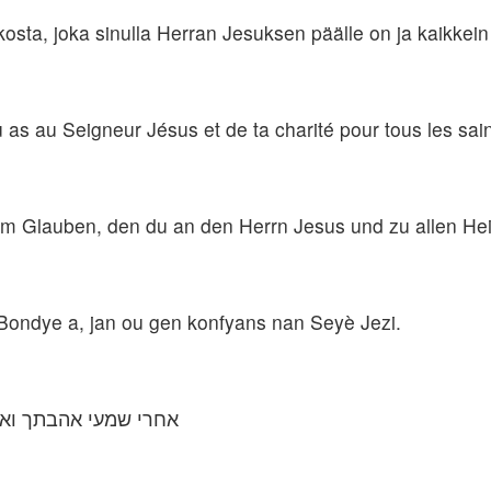
kosta, joka sinulla Herran Jesuksen päälle on ja kaikkein
u as au Seigneur Jésus et de ta charité pour tous les sain
em Glauben, den du an den Herrn Jesus und zu allen Hei
Bondye a, jan ou gen konfyans nan Seyè Jezi.
אחרי שמעי אהבתך ואמו