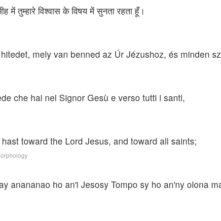
ीह में तुम्हारे विश्वास के विषय में सुनता रहता हूँ।
e hitedet, mely van benned az Úr Jézushoz, és minden s
de che hai nel Signor Gesù e verso tutti i santi,
 hast toward the Lord Jesus, and toward all saints;
Morphology
 izay anananao ho an'i Jesosy Tompo sy ho an'ny olona ma