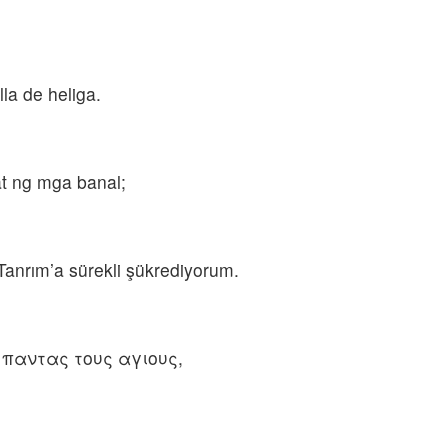
la de heliga.
at ng mga banal;
Tanrım’a sürekli şükrediyorum.
ς παντας τους αγιους,