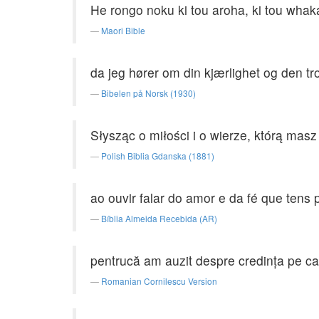
He rongo noku ki tou aroha, ki tou whakap
Maori Bible
da jeg hører om din kjærlighet og den tro
Bibelen på Norsk (1930)
Słysząc o miłości i o wierze, którą ma
Polish Biblia Gdanska (1881)
ao ouvir falar do amor e da fé que ten
Bíblia Almeida Recebida (AR)
pentrucă am auzit despre credinţa pe care
Romanian Cornilescu Version