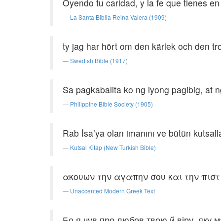
Oyendo tu caridad, y la fe que tienes en
La Santa Biblia Reina-Valera (1909)
ty jag har hört om den kärlek och den tr
Swedish Bible (1917)
Sa pagkabalita ko ng iyong pagibig, at
Philippine Bible Society (1905)
Rab İsa’ya olan imanını ve bütün kutsall
Kutsal Kitap (New Turkish Bible)
ακουων την αγαπην σου και την πιστι
Unaccented Modern Greek Text
Бо я чув про любов твою й віру, яку ма