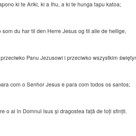
ono ki te Ariki, ki a Ihu, a ki te hunga tapu katoa;
 som du har til den Herre Jesus og til alle de hellige,
sz przeciwko Panu Jezusowi i przeciwko wszystkim święty
s para com o Senhor Jesus e para com todos os santos;
 o ai în Domnul Isus şi dragostea faţă de toţi sfinţii.