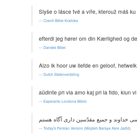
Slyše o lásce tvé a víře, kterouž máš k
Czech Bible Kralicka
efterdi jeg hører om din Kærlighed og den
Danske Bibel
Alzo ik hoor uw liefde en geloof, hetwel
Dutch Statenvertaling
aŭdinte pri via amo kaj pri la fido, kiun v
Esperanto Londona Biblio
Today's Persian Version (Mojdeh Baraye Asre Jadid)