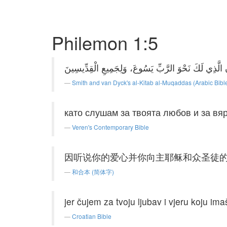
Philemon 1:5
Smith and van Dyck's al-Kitab al-Muqaddas (Arabic Bibl
като слушам за твоята любов и за вяр
Veren's Contemporary Bible
因听说你的爱心并你向主耶稣和众圣徒
和合本 (简体字)
jer čujem za tvoju ljubav i vjeru koju i
Croatian Bible