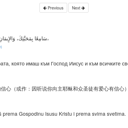
Previous
Next
سَامِعًا بِمَحَبَّتِكَ، وَالإِيمَانِ الَّذِي لَكَ نَحْوَ الرَّبِّ يَسُوعَ، وَلِجَمِيعِ الْقِدِّيسِينَ،
e)
ата, която имаш към Господ Иисус и към всичките св
的信心（或作：因听说你向主耶稣和众圣徒有爱心有信心
maš prema Gospodinu Isusu Kristu i prema svima svetima.