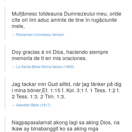
Mulţămesc totdeauna Dumnezeului meu, oride
cîte ori îmi aduc aminte de tine în rugăciunile
mele,
Romanian Cornilescu Version
Doy gracias á mi Dios, haciendo siempre
memoria de ti en mis oraciones.
La Santa Biblia Reina-Valera (1909)
Jag tackar min Gud alltid, när jag tänker på dig
i mina böner,Ef. 1:15 f. Kol. 3:1 f. 1 Tess. 1:2 f.
2 Tess. 1:3. 2 Tim. 1:3.
Swedish Bible (1917)
Nagpapasalamat akong lagi sa aking Dios, na
ikaw ay binabanggit ko sa aking mga