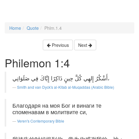
Home
Quote
Phlm.1.4
Previous
Next
Philemon 1:4
أَشْكُرُ إِلهِي كُلَّ حِينٍ ذَاكِرًا إِيَّاكَ فِي صَلَوَاتِي،
Smith and van Dyck's al-Kitab al-Muqaddas (Arabic Bible)
Благодаря на моя Бог и винаги те
споменавам в молитвите си,
Veren's Contemporary Bible