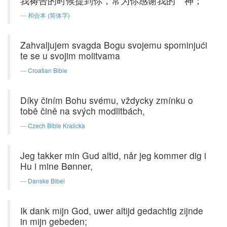
我祷告的时候提到你，常为你感谢我的 神；
和合本 (简体字)
Zahvaljujem svagda Bogu svojemu spominjući
te se u svojim molitvama
Croatian Bible
Díky činím Bohu svému, vždycky zmínku o
tobě čině na svých modlitbách,
Czech Bible Kralicka
Jeg takker min Gud altid, når jeg kommer dig i
Hu i mine Bønner,
Danske Bibel
Ik dank mijn God, uwer altijd gedachtig zijnde
in mijn gebeden;