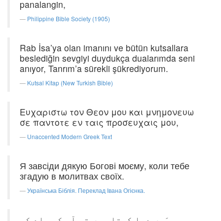
panalangin,
Philippine Bible Society (1905)
Rab İsa’ya olan imanını ve bütün kutsallara
beslediğin sevgiyi duydukça dualarımda seni
anıyor, Tanrım’a sürekli şükrediyorum.
Kutsal Kitap (New Turkish Bible)
Ευχαριστω τον Θεον μου και μνημονευω
σε παντοτε εν ταις προσευχαις μου,
Unaccented Modern Greek Text
Я завсіди дякую Богові моєму, коли тебе
згадую в молитвах своїх.
Українська Біблія. Переклад Івана Огієнка.
جب بھی مَیں دعا کرتا ہوں تو آپ کو یاد کر