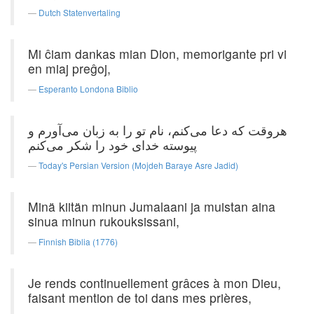
Dutch Statenvertaling
Mi ĉiam dankas mian Dion, memorigante pri vi
en miaj preĝoj,
Esperanto Londona Biblio
هروقت كه دعا می‌کنم، نام تو را به زبان می‌آورم و
پیوسته خدای خود را شكر می‌کنم
Today's Persian Version (Mojdeh Baraye Asre Jadid)
Minä kiitän minun Jumalaani ja muistan aina
sinua minun rukouksissani,
Finnish Biblia (1776)
Je rends continuellement grâces à mon Dieu,
faisant mention de toi dans mes prières,