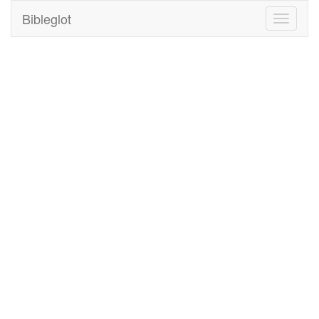
Bibleglot
Toggle
navigati