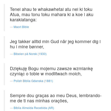
Tenei ahau te whakawhetai atu nei ki toku
Atua, mau tonu toku mahara ki a koe i aku
karakiatanga:
Maori Bible
Jeg takker alltid min Gud når jeg kommer dig i
hu i mine bønner,
Bibelen på Norsk (1930)
Dziękuję Bogu mojemu zawsze wzmiankę
czyniąc o tobie w modlitwach moich,
Polish Biblia Gdanska (1881)
Sempre dou graças ao meu Deus, lembrando-
me de ti nas minhas orações,
Bíblia Almeida Recebida (AR)