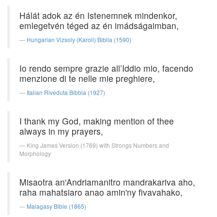
Hálát adok az én Istenemnek mindenkor,
emlegetvén téged az én imádságaimban,
Hungarian Vizsoly (Karoli) Biblia (1590)
Io rendo sempre grazie all’Iddio mio, facendo
menzione di te nelle mie preghiere,
Italian Riveduta Bibbia (1927)
I thank my God, making mention of thee
always in my prayers,
King James Version (1769) with Strongs Numbers and
Morphology
Misaotra an'Andriamanitro mandrakariva aho,
raha mahatsiaro anao amin'ny fivavahako,
Malagasy Bible (1865)