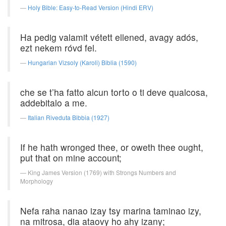
Holy Bible: Easy-to-Read Version (Hindi ERV)
Ha pedig valamit vétett ellened, avagy adós,
ezt nekem róvd fel.
Hungarian Vizsoly (Karoli) Biblia (1590)
che se t’ha fatto alcun torto o ti deve qualcosa,
addebitalo a me.
Italian Riveduta Bibbia (1927)
If he hath wronged thee, or oweth thee ought,
put that on mine account;
King James Version (1769) with Strongs Numbers and
Morphology
Nefa raha nanao izay tsy marina taminao izy,
na mitrosa, dia ataovy ho ahy izany;