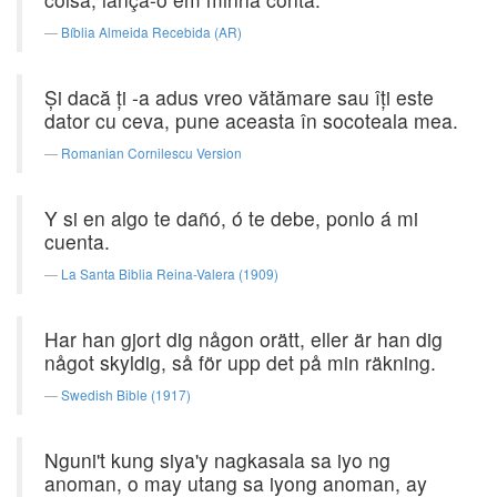
Bíblia Almeida Recebida (AR)
Şi dacă ţi -a adus vreo vătămare sau îţi este
dator cu ceva, pune aceasta în socoteala mea.
Romanian Cornilescu Version
Y si en algo te dañó, ó te debe, ponlo á mi
cuenta.
La Santa Biblia Reina-Valera (1909)
Har han gjort dig någon orätt, eller är han dig
något skyldig, så för upp det på min räkning.
Swedish Bible (1917)
Nguni't kung siya'y nagkasala sa iyo ng
anoman, o may utang sa iyong anoman, ay