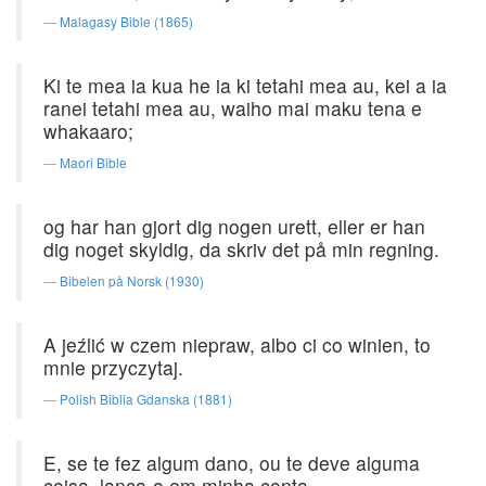
Malagasy Bible (1865)
Ki te mea ia kua he ia ki tetahi mea au, kei a ia
ranei tetahi mea au, waiho mai maku tena e
whakaaro;
Maori Bible
og har han gjort dig nogen urett, eller er han
dig noget skyldig, da skriv det på min regning.
Bibelen på Norsk (1930)
A jeźlić w czem niepraw, albo ci co winien, to
mnie przyczytaj.
Polish Biblia Gdanska (1881)
E, se te fez algum dano, ou te deve alguma
coisa, lança-o em minha conta.