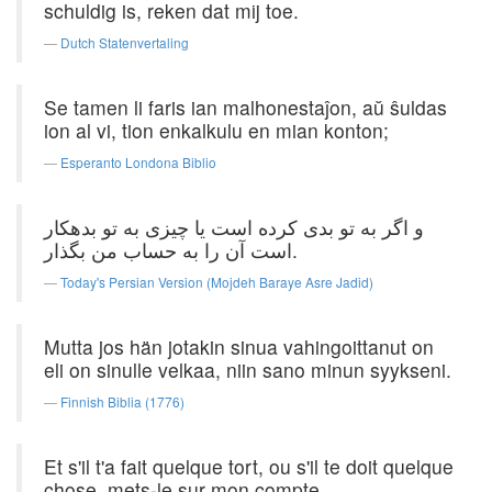
schuldig is, reken dat mij toe.
Dutch Statenvertaling
Se tamen li faris ian malhonestaĵon, aŭ ŝuldas
ion al vi, tion enkalkulu en mian konton;
Esperanto Londona Biblio
و اگر به تو بدی كرده است یا چیزی به تو بدهكار
است آن را به حساب من بگذار.
Today's Persian Version (Mojdeh Baraye Asre Jadid)
Mutta jos hän jotakin sinua vahingoittanut on
eli on sinulle velkaa, niin sano minun syykseni.
Finnish Biblia (1776)
Et s'il t'a fait quelque tort, ou s'il te doit quelque
chose, mets-le sur mon compte.