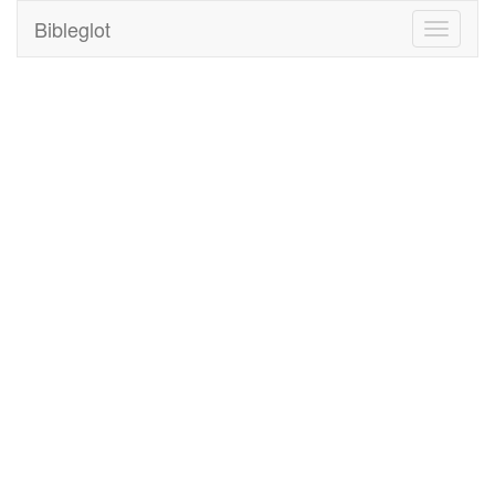
Bibleglot
Toggle
navigati