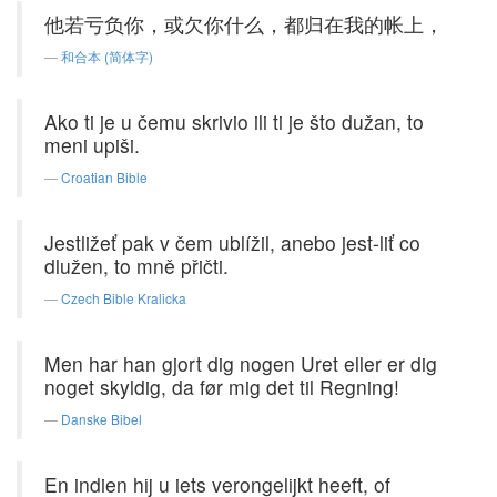
他若亏负你，或欠你什么，都归在我的帐上，
和合本 (简体字)
Ako ti je u čemu skrivio ili ti je što dužan, to
meni upiši.
Croatian Bible
Jestližeť pak v čem ublížil, anebo jest-liť co
dlužen, to mně přičti.
Czech Bible Kralicka
Men har han gjort dig nogen Uret eller er dig
noget skyldig, da før mig det til Regning!
Danske Bibel
En indien hij u iets verongelijkt heeft, of