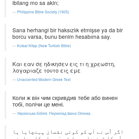
ibilang mo sa akin;
Philippine Bible Society (1905)
Sana herhangi bir haksızlık etmişse ya da bir
borcu varsa, bunu benim hesabıma say.
Kutsal Kitap (New Turkish Bible)
Και εαν σε ηδικησεν εις τι η χρεωστη,
λογαριαζε τουτο εις εμε
Unaccented Modern Greek Text
Коли ж він чим скривдив тебе або винен
тобі, полічи це мені.
Українська Біблія. Переклад Івана Огієнка.
اگر اُس نے آپ کو کوئی نقصان پہنچایا یا
آپ کا قرض دار ہوا تو مَیں اِس کا معاوضہ