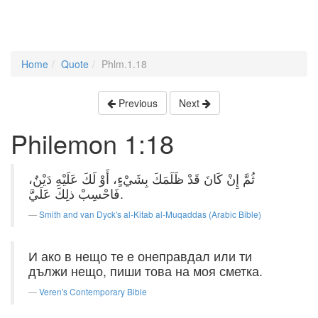
Home
Quote
Phlm.1.18
Previous
Next
Philemon 1:18
ثُمَّ إِنْ كَانَ قَدْ ظَلَمَكَ بِشَيْءٍ، أَوْ لَكَ عَلَيْهِ دَيْنٌ،
فَاحْسِبْ ذلِكَ عَلَيَّ.
Smith and van Dyck's al-Kitab al-Muqaddas (Arabic Bible)
И ако в нещо те е онеправдал или ти
дължи нещо, пиши това на моя сметка.
Veren's Contemporary Bible