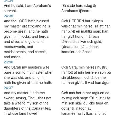
24:34
And he said, I am Abraham's
Då sade han: »Jag är
servant.
Abrahams tjänare.
24:35
And the LORD hath blessed
Och HERREN har rikligen
my master greatly; and he is
välsignat min herre, så att han
become great: and he hath
har blivit en mäktig man; han
given him flocks, and herds,
har givit honom får och
and silver, and gold, and
fäkreatur, silver och guld,
menservants, and
tjänare och tjänarinnor,
maidservants, and camels,
kameler och åsnor.
and asses.
24:36
And Sarah my master's wife
Och Sara, min herres hustru,
bare a son to my master when
har fött åt min herre en son på
she was old: and unto him
sin ålderdom, och åt denne
hath he given all that he hath.
har han givit allt vad han äger.
24:37
And my master made me
Och min herre har tagit en ed
swear, saying, Thou shalt not
av mig och sagt: 'Till hustru åt
take a wife to my son of the
min son skall du icke taga en
daughters of the Canaanites,
dotter till någon av
in whose land I dwell:
kananéerna i vilkas land jag