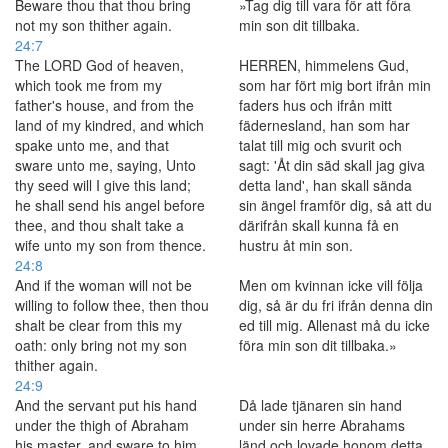
Beware thou that thou bring
»Tag dig till vara för att föra
not my son thither again.
min son dit tillbaka.
24:7
The LORD God of heaven,
HERREN, himmelens Gud,
which took me from my
som har fört mig bort ifrån min
father's house, and from the
faders hus och ifrån mitt
land of my kindred, and which
fädernesland, han som har
spake unto me, and that
talat till mig och svurit och
sware unto me, saying, Unto
sagt: 'Åt din säd skall jag giva
thy seed will I give this land;
detta land', han skall sända
he shall send his angel before
sin ängel framför dig, så att du
thee, and thou shalt take a
därifrån skall kunna få en
wife unto my son from thence.
hustru åt min son.
24:8
And if the woman will not be
Men om kvinnan icke vill följa
willing to follow thee, then thou
dig, så är du fri ifrån denna din
shalt be clear from this my
ed till mig. Allenast må du icke
oath: only bring not my son
föra min son dit tillbaka.»
thither again.
24:9
And the servant put his hand
Då lade tjänaren sin hand
under the thigh of Abraham
under sin herre Abrahams
his master, and sware to him
länd och lovade honom detta