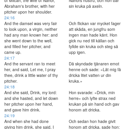
of Milcah, the wife of Nahor,
Nahors hustru; och hon bar
Abraham's brother, with her
sin kruka på axeln.
pitcher upon her shoulder.
24:16
And the damsel was very fair
Och flickan var mycket fager
to look upon, a virgin, neither
att skåda, en jungfru som
had any man known her: and
ingen man hade känt. Hon
she went down to the well,
gick nu ned till källan och
and filled her pitcher, and
fyllde sin kruka och steg så
came up.
upp igen.
24:17
And the servant ran to meet
Då skyndade tjänaren emot
her, and said, Let me, I pray
henne och sade: »Låt mig få
thee, drink a little water of thy
dricka litet vatten ur din
pitcher.
kruka.»
24:18
And she said, Drink, my lord:
Hon svarade: »Drick, min
and she hasted, and let down
herre» och lyfte strax ned
her pitcher upon her hand,
krukan på sin hand och gav
and gave him drink.
honom att dricka.
24:19
And when she had done
Och sedan hon hade givit
giving him drink, she said, I
honom att dricka, sade hon: