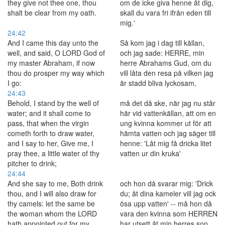
they give not thee one, thou
om de icke giva henne åt dig,
shalt be clear from my oath.
skall du vara fri ifrån eden till
mig.'
24:42
And I came this day unto the
Så kom jag i dag till källan,
well, and said, O LORD God of
och jag sade: HERRE, min
my master Abraham, if now
herre Abrahams Gud, om du
thou do prosper my way which
vill låta den resa på vilken jag
I go:
är stadd bliva lyckosam,
24:43
Behold, I stand by the well of
må det då ske, när jag nu står
water; and it shall come to
här vid vattenkällan, att om en
pass, that when the virgin
ung kvinna kommer ut för att
cometh forth to draw water,
hämta vatten och jag säger till
and I say to her, Give me, I
henne: 'Låt mig få dricka litet
pray thee, a little water of thy
vatten ur din kruka'
pitcher to drink;
24:44
And she say to me, Both drink
och hon då svarar mig: 'Drick
thou, and I will also draw for
du; åt dina kameler vill jag ock
thy camels: let the same be
ösa upp vatten' -- må hon då
the woman whom the LORD
vara den kvinna som HERREN
hath appointed out for my
har utsett åt min herres son.