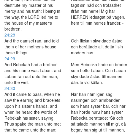
destitute my master of his
tagit sin nåd och trofasthet
mercy and his truth: I being in
ifrån min herre! Mig har
the way, the LORD led me to
HERREN ledsagat på vägen,
the house of my master's
hem till min herres fränder.»
brethren.
24:28
And the damsel ran, and told
Och flickan skyndade åstad
them of her mother's house
och berättade allt detta i sin
these things.
moders hus.
24:29
And Rebekah had a brother,
Men Rebecka hade en broder
and his name was Laban: and
som hette Laban. Och Laban
Laban ran out unto the man,
skyndade åstad till mannen
unto the well.
därute vid källan.
24:30
And it came to pass, when he
När han nämligen såg
saw the earring and bracelets
näsringen och armbanden
upon his sister's hands, and
som hans syster bar, och när
when he heard the words of
han hörde huru hans syster
Rebekah his sister, saying,
Rebecka berättade: 'Så och
Thus spake the man unto me;
så talade mannen till mig', då
that he came unto the man;
begav han sig ut till mannen,