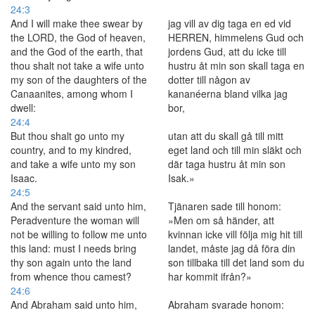
24:3
And I will make thee swear by
jag vill av dig taga en ed vid
the LORD, the God of heaven,
HERREN, himmelens Gud och
and the God of the earth, that
jordens Gud, att du icke till
thou shalt not take a wife unto
hustru åt min son skall taga en
my son of the daughters of the
dotter till någon av
Canaanites, among whom I
kananéerna bland vilka jag
dwell:
bor,
24:4
But thou shalt go unto my
utan att du skall gå till mitt
country, and to my kindred,
eget land och till min släkt och
and take a wife unto my son
där taga hustru åt min son
Isaac.
Isak.»
24:5
And the servant said unto him,
Tjänaren sade till honom:
Peradventure the woman will
»Men om så händer, att
not be willing to follow me unto
kvinnan icke vill följa mig hit till
this land: must I needs bring
landet, måste jag då föra din
thy son again unto the land
son tillbaka till det land som du
from whence thou camest?
har kommit ifrån?»
24:6
And Abraham said unto him,
Abraham svarade honom: