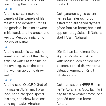
concerning that matter.
med ed.
24:10
And the servant took ten
Och tjänaren tog tio av sin
camels of the camels of his
herres kameler och drog
master, and departed; for all
åstad med allahanda dyrbara
the goods of his master were
gåvor från sin herre; han stod
in his hand: and he arose, and
upp och drog åstad till Nahors
went to Mesopotamia, unto
stad i Aram-Naharaim.
the city of Nahor.
24:11
And he made his camels to
Där lät han kamelerna lägra
kneel down without the city by
sig utanför staden, vid en
a well of water at the time of
vattenbrunn; och det led mot
the evening, even the time
aftonen, den tid då kvinnorna
that women go out to draw
plägade komma ut för att
water.
hämta vatten.
24:12
And he said, O LORD God of
Och han sade: »HERRE, min
my master Abraham, I pray
herre Abrahams Gud, låt mig i
thee, send me good speed
dag få ett lyckosamt möte, och
this day, and shew kindness
gör nåd med min herre
unto my master Abraham.
Abraham.