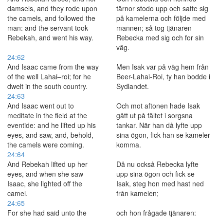
damsels, and they rode upon
tärnor stodo upp och satte sig
the camels, and followed the
på kamelerna och följde med
man: and the servant took
mannen; så tog tjänaren
Rebekah, and went his way.
Rebecka med sig och for sin
väg.
24:62
And Isaac came from the way
Men Isak var på väg hem från
of the well Lahai–roi; for he
Beer-Lahai-Roi, ty han bodde i
dwelt in the south country.
Sydlandet.
24:63
And Isaac went out to
Och mot aftonen hade Isak
meditate in the field at the
gått ut på fältet i sorgsna
eventide: and he lifted up his
tankar. När han då lyfte upp
eyes, and saw, and, behold,
sina ögon, fick han se kameler
the camels were coming.
komma.
24:64
And Rebekah lifted up her
Då nu också Rebecka lyfte
eyes, and when she saw
upp sina ögon och fick se
Isaac, she lighted off the
Isak, steg hon med hast ned
camel.
från kamelen;
24:65
For she had said unto the
och hon frågade tjänaren: