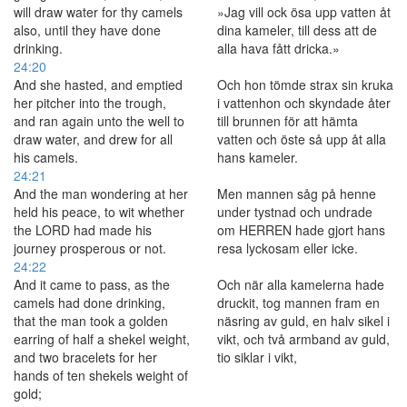
will draw water for thy camels
»Jag vill ock ösa upp vatten åt
also, until they have done
dina kameler, till dess att de
drinking.
alla hava fått dricka.»
24:20
And she hasted, and emptied
Och hon tömde strax sin kruka
her pitcher into the trough,
i vattenhon och skyndade åter
and ran again unto the well to
till brunnen för att hämta
draw water, and drew for all
vatten och öste så upp åt alla
his camels.
hans kameler.
24:21
And the man wondering at her
Men mannen såg på henne
held his peace, to wit whether
under tystnad och undrade
the LORD had made his
om HERREN hade gjort hans
journey prosperous or not.
resa lyckosam eller icke.
24:22
And it came to pass, as the
Och när alla kamelerna hade
camels had done drinking,
druckit, tog mannen fram en
that the man took a golden
näsring av guld, en halv sikel i
earring of half a shekel weight,
vikt, och två armband av guld,
and two bracelets for her
tio siklar i vikt,
hands of ten shekels weight of
gold;