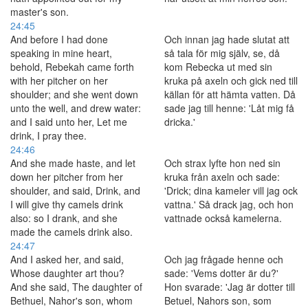
master's son.
24:45
And before I had done
Och innan jag hade slutat att
speaking in mine heart,
så tala för mig själv, se, då
behold, Rebekah came forth
kom Rebecka ut med sin
with her pitcher on her
kruka på axeln och gick ned till
shoulder; and she went down
källan för att hämta vatten. Då
unto the well, and drew water:
sade jag till henne: 'Låt mig få
and I said unto her, Let me
dricka.'
drink, I pray thee.
24:46
And she made haste, and let
Och strax lyfte hon ned sin
down her pitcher from her
kruka från axeln och sade:
shoulder, and said, Drink, and
'Drick; dina kameler vill jag ock
I will give thy camels drink
vattna.' Så drack jag, och hon
also: so I drank, and she
vattnade också kamelerna.
made the camels drink also.
24:47
And I asked her, and said,
Och jag frågade henne och
Whose daughter art thou?
sade: 'Vems dotter är du?'
And she said, The daughter of
Hon svarade: 'Jag är dotter till
Bethuel, Nahor's son, whom
Betuel, Nahors son, som