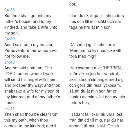
bor,
24:38
But thou shalt go unto my
utan du skall gå till min faders
father's house, and to my
hus och till min släkt och där
kindred, and take a wife unto
taga hustru åt min son.'
my son.
24:39
And I said unto my master,
Då sade jag till min herre:
Peradventure the woman will
'Men om nu kvinnan icke vill
not follow me.
följa med mig?'
24:40
And he said unto me, The
Han svarade mig: 'HERREN,
LORD, before whom I walk,
inför vilken jag har vandrat,
will send his angel with thee,
skall sända sin ängel med dig
and prosper thy way; and thou
och göra din resa lyckosam,
shalt take a wife for my son of
så att du åt min son får en
my kindred, and of my father's
hustru av min släkt och av min
house:
faders hus;
24:41
Then shalt thou be clear from
i sådant fall skall du vara löst
this my oath, when thou
från din ed till mig, när du har
comest to my kindred; and if
kommit till min släkt. Också