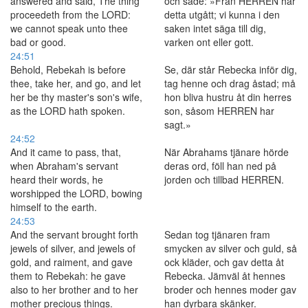
answered and said, The thing
och sade: »Från HERREN har
proceedeth from the LORD:
detta utgått; vi kunna i den
we cannot speak unto thee
saken intet säga till dig,
bad or good.
varken ont eller gott.
24:51
Behold, Rebekah is before
Se, där står Rebecka inför dig,
thee, take her, and go, and let
tag henne och drag åstad; må
her be thy master's son's wife,
hon bliva hustru åt din herres
as the LORD hath spoken.
son, såsom HERREN har
sagt.»
24:52
And it came to pass, that,
När Abrahams tjänare hörde
when Abraham's servant
deras ord, föll han ned på
heard their words, he
jorden och tillbad HERREN.
worshipped the LORD, bowing
himself to the earth.
24:53
And the servant brought forth
Sedan tog tjänaren fram
jewels of silver, and jewels of
smycken av silver och guld, så
gold, and raiment, and gave
ock kläder, och gav detta åt
them to Rebekah: he gave
Rebecka. Jämväl åt hennes
also to her brother and to her
broder och hennes moder gav
mother precious things.
han dyrbara skänker.