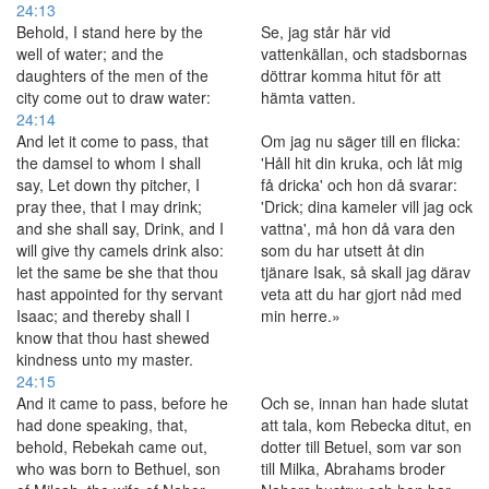
24:13
Behold, I stand here by the
Se, jag står här vid
well of water; and the
vattenkällan, och stadsbornas
daughters of the men of the
döttrar komma hitut för att
city come out to draw water:
hämta vatten.
24:14
And let it come to pass, that
Om jag nu säger till en flicka:
the damsel to whom I shall
'Håll hit din kruka, och låt mig
say, Let down thy pitcher, I
få dricka' och hon då svarar:
pray thee, that I may drink;
'Drick; dina kameler vill jag ock
and she shall say, Drink, and I
vattna', må hon då vara den
will give thy camels drink also:
som du har utsett åt din
let the same be she that thou
tjänare Isak, så skall jag därav
hast appointed for thy servant
veta att du har gjort nåd med
Isaac; and thereby shall I
min herre.»
know that thou hast shewed
kindness unto my master.
24:15
And it came to pass, before he
Och se, innan han hade slutat
had done speaking, that,
att tala, kom Rebecka ditut, en
behold, Rebekah came out,
dotter till Betuel, som var son
who was born to Bethuel, son
till Milka, Abrahams broder