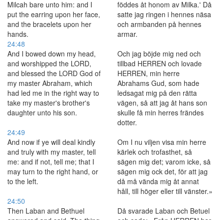
Milcah bare unto him: and I
föddes åt honom av Milka.' Då
put the earring upon her face,
satte jag ringen i hennes näsa
and the bracelets upon her
och armbanden på hennes
hands.
armar.
24:48
And I bowed down my head,
Och jag böjde mig ned och
and worshipped the LORD,
tillbad HERREN och lovade
and blessed the LORD God of
HERREN, min herre
my master Abraham, which
Abrahams Gud, som hade
had led me in the right way to
ledsagat mig på den rätta
take my master's brother's
vägen, så att jag åt hans son
daughter unto his son.
skulle få min herres frändes
dotter.
24:49
And now if ye will deal kindly
Om I nu viljen visa min herre
and truly with my master, tell
kärlek och trofasthet, så
me: and if not, tell me; that I
sägen mig det; varom icke, så
may turn to the right hand, or
sägen mig ock det, för att jag
to the left.
då må vända mig åt annat
håll, till höger eller till vänster.»
24:50
Then Laban and Bethuel
Då svarade Laban och Betuel