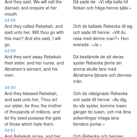
And they said, We will call the
Då sade de: »Vi vilja kalla hit
damsel, and enquire at her
flickan och fråga henne själv.»
mouth.
24:58
And they called Rebekah, and
Och de kallade Rebecka till sig
said unto her, Wilt thou go with
och sade till henne: »Vill du
this man? And she said, I will
resa med denne man?» Hon
go.
svarade: »Ja.»
24:59
And they sent away Rebekah
Då bestämde de att deras
their sister, and her nurse, and
syster Rebecka jämte sin
Abraham's servant, and his
amma skulle fara med
men.
Abrahams tjänare och dennes
män.
24:60
And they blessed Rebekah,
Och de välsignade Rebecka
and said unto her, Thou art
och sade till henne: »Av dig,
our sister, be thou the mother
du vår syster, komme tusen
of thousands of millions, and
gånger tio tusen, och må dina
let thy seed possess the gate
avkomlingar intaga sina
of those which hate them.
fienders portar.»
24:61
And Rebekah arose, and her
Och Rebecka och hennes