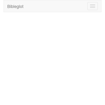
Bibleglot
Toggle
navigati