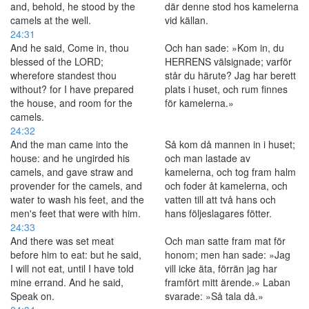
and, behold, he stood by the
där denne stod hos kamelerna
camels at the well.
vid källan.
24:31
And he said, Come in, thou
Och han sade: »Kom in, du
blessed of the LORD;
HERRENS välsignade; varför
wherefore standest thou
står du härute? Jag har berett
without? for I have prepared
plats i huset, och rum finnes
the house, and room for the
för kamelerna.»
camels.
24:32
And the man came into the
Så kom då mannen in i huset;
house: and he ungirded his
och man lastade av
camels, and gave straw and
kamelerna, och tog fram halm
provender for the camels, and
och foder åt kamelerna, och
water to wash his feet, and the
vatten till att två hans och
men's feet that were with him.
hans följeslagares fötter.
24:33
And there was set meat
Och man satte fram mat för
before him to eat: but he said,
honom; men han sade: »Jag
I will not eat, until I have told
vill icke äta, förrän jag har
mine errand. And he said,
framfört mitt ärende.» Laban
Speak on.
svarade: »Så tala då.»