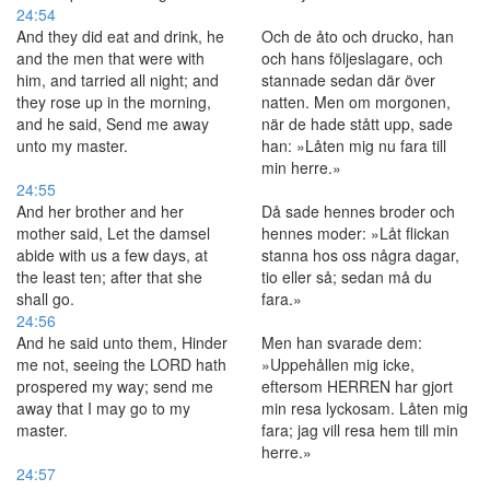
24:54
And they did eat and drink, he
Och de åto och drucko, han
and the men that were with
och hans följeslagare, och
him, and tarried all night; and
stannade sedan där över
they rose up in the morning,
natten. Men om morgonen,
and he said, Send me away
när de hade stått upp, sade
unto my master.
han: »Låten mig nu fara till
min herre.»
24:55
And her brother and her
Då sade hennes broder och
mother said, Let the damsel
hennes moder: »Låt flickan
abide with us a few days, at
stanna hos oss några dagar,
the least ten; after that she
tio eller så; sedan må du
shall go.
fara.»
24:56
And he said unto them, Hinder
Men han svarade dem:
me not, seeing the LORD hath
»Uppehållen mig icke,
prospered my way; send me
eftersom HERREN har gjort
away that I may go to my
min resa lyckosam. Låten mig
master.
fara; jag vill resa hem till min
herre.»
24:57