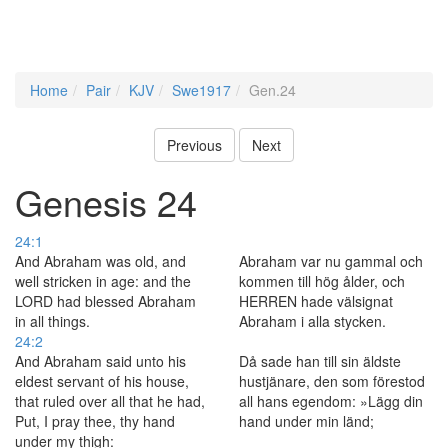
Home
Pair
KJV
Swe1917
Gen.24
Previous
Next
Genesis 24
24:1
And Abraham was old, and
Abraham var nu gammal och
well stricken in age: and the
kommen till hög ålder, och
LORD had blessed Abraham
HERREN hade välsignat
in all things.
Abraham i alla stycken.
24:2
And Abraham said unto his
Då sade han till sin äldste
eldest servant of his house,
hustjänare, den som förestod
that ruled over all that he had,
all hans egendom: »Lägg din
Put, I pray thee, thy hand
hand under min länd;
under my thigh: