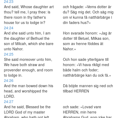
24:23
And said, Whose daughter art
och frågade: »Vems dotter är
thou? tell me, I pray thee: is
du? Säg mig det. Och säg mig
there room in thy father's
om vi kunna få natthärbärge i
house for us to lodge in?
din faders hus?»
24:24
And she said unto him, I am
Hon svarade honom: »Jag är
the daughter of Bethuel the
dotter till Betuel, Milkas son,
son of Milcah, which she bare
som av henne föddes åt
unto Nahor.
Nahor.»
24:25
She said moreover unto him,
Och hon sade ytterligare till
We have both straw and
honom: »Vi hava rikligt med
provender enough, and room
både halm och foder;
to lodge in.
natthärbärge kan du ock få.»
24:26
And the man bowed down his
Då böjde mannen sig ned och
head, and worshipped the
tillbad HERREN
LORD.
24:27
And he said, Blessed be the
och sade: »Lovad vare
LORD God of my master
HERREN, min herre
Abraham, who hath not left
Abrahams Gud, som icke har