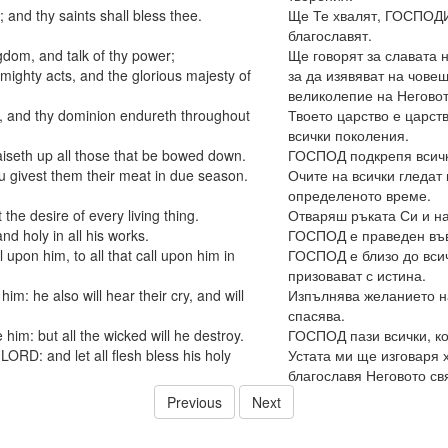
 and thy saints shall bless thee.
Ще Те хвалят, ГОСПОДИ,
благославят.
ngdom, and talk of thy power;
Ще говорят за славата н
ighty acts, and the glorious majesty of
за да изявяват на чове
великолепие на Неговот
, and thy dominion endureth throughout
Твоето царство е царств
всички поколения.
aiseth up all those that be bowed down.
ГОСПОД подкрепя всичк
u givest them their meat in due season.
Очите на всички гледат
определеното време.
the desire of every living thing.
Отваряш ръката Си и н
nd holy in all his works.
ГОСПОД е праведен във 
 upon him, to all that call upon him in
ГОСПОД е близо до всичк
призовават с истина.
 him: he also will hear their cry, and will
Изпълнява желанието на 
спасява.
him: but all the wicked will he destroy.
ГОСПОД пази всички, ко
LORD: and let all flesh bless his holy
Устата ми ще изговаря
благославя Неговото св
Previous
Next