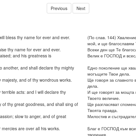
Previous
Next
 will bless thy name for ever and ever.
(По слав. 144) Хвалени
мой, и ще благославям 
raise thy name for ever and ever.
Всеки ден ще Те благос
aised; and his greatness is
Велик е ГОСПОД и всес
o another, and shall declare thy mighty
Едно поколение ще хвал
могъщите Твои дела.
thy majesty, and of thy wondrous works.
Ще говоря за славното 
дела.
errible acts: and I will declare thy
И ще говорят за мощта 
Твоето величие.
 of thy great goodness, and shall sing of
Ще разгласяват спомена
Твоята правда.
assion; slow to anger, and of great
Милостив и състрадате
 mercies are over all his works.
Благ е ГОСПОД към всич
творения.