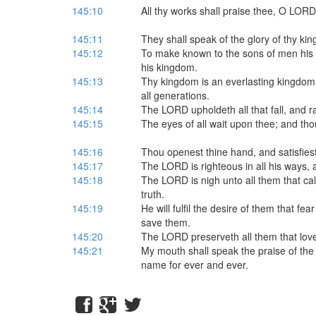
145:10
All thy works shall praise thee, O LORD;
145:11
They shall speak of the glory of thy ki
145:12
To make known to the sons of men his m
his kingdom.
145:13
Thy kingdom is an everlasting kingdom
all generations.
145:14
The LORD upholdeth all that fall, and r
145:15
The eyes of all wait upon thee; and tho
145:16
Thou openest thine hand, and satisfiest 
145:17
The LORD is righteous in all his ways, a
145:18
The LORD is nigh unto all them that call
truth.
145:19
He will fulfil the desire of them that fear
save them.
145:20
The LORD preserveth all them that love 
145:21
My mouth shall speak the praise of the 
name for ever and ever.