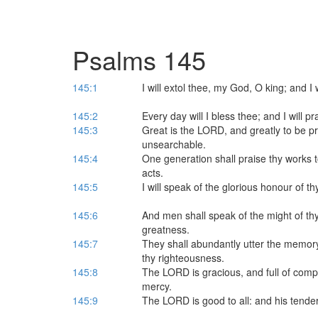
Psalms 145
145:1
I will extol thee, my God, O king; and I
145:2
Every day will I bless thee; and I will p
145:3
Great is the LORD, and greatly to be pr
unsearchable.
145:4
One generation shall praise thy works t
acts.
145:5
I will speak of the glorious honour of 
145:6
And men shall speak of the might of thy t
greatness.
145:7
They shall abundantly utter the memory
thy righteousness.
145:8
The LORD is gracious, and full of comp
mercy.
145:9
The LORD is good to all: and his tender