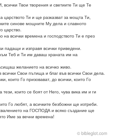
 всички Твои творения и светиите Ти ще Те
а царството Ти и ще разказват за мощта Ти,
шките синове мощните Му дела и славното
о царство.
о на всички времена и господството Ти е през
и падащи и изправя всички приведени.
 към Теб и Ти им даваш храната им на
асищаш желанието на всичко живо.
всички Свои пътища и благ във всички Свои дела.
и, които Го призовават, до всички, които Го
тези, които се боят от Него, чува вика им и ги
ито Го любят, а всичките безбожни ще изтреби.
 хвалението на ГОСПОДА и всяко създание ще
ято Име за вечни времена!
© bibleglot.com