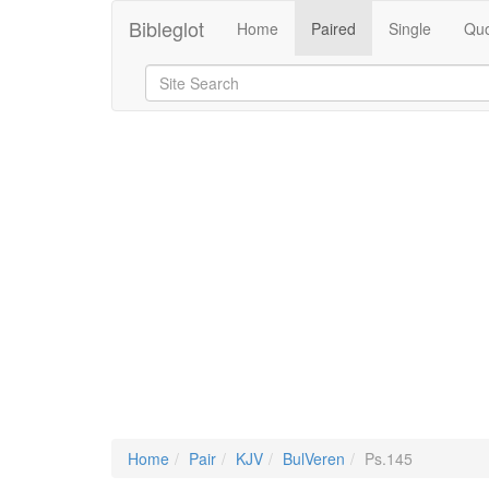
Bibleglot
Home
Paired
Single
Quo
Home
Pair
KJV
BulVeren
Ps.145