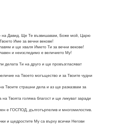
е на Давид. Ще Те възвишавам, Боже мой, Царю
Твоето Име за вечни векове!
лавям и ще хваля Името Ти за вечни векове!
лавен и неизследимо е величието Му!
и делата Ти на друго и ще провъзгласяват
величие на Твоето могъщество и за Твоите чудни
на Твоите страшни дела и аз ще разказвам за
 на Твоята голяма благост и ще ликуват заради
лен е ГОСПОД, дълготърпелив и многомилостив.
ки и щедростите Му са върху всички Негови