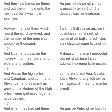
And they laid hands on them,
Au pus mînile pe ei, şi i-au
and put them in hold unto the
aruncat în temniţă pînă a
next day: for it was now
doua zi; căci se înserase.
eventide.
4:4
Howbeit many of them which
Însă mulţi din ceice auziseră
heard the word believed; and
cuvîntarea, au crezut; şi
the number of the men was
numărul bărbaţilor credincioşi
about five thousand.
s'a ridicat aproape la cinci mii.
4:5
And it came to pass on the
A doua zi, mai marii norodului,
morrow, that their rulers, and
bătrînii şi cărturarii s'au
elders, and scribes,
adunat împreună la Ierusalim,
4:6
And Annas the high priest,
cu marele preot Ana, Caiafa,
and Caiaphas, and John, and
Ioan, Alexandru, şi toţi cei ce
Alexander, and as many as
se trăgeau din neamul marilor
were of the kindred of the high
preoţi.
priest, were gathered together
at Jerusalem.
4:7
And when they had set them
Au pus pe Petru şi pe Ioan în