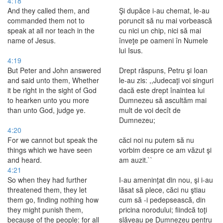
4:18
And they called them, and
Şi dupăce i-au chemat, le-au
commanded them not to
poruncit să nu mai vorbească
speak at all nor teach in the
cu nici un chip, nici să mai
name of Jesus.
înveţe pe oameni în Numele
lui Isus.
4:19
But Peter and John answered
Drept răspuns, Petru şi Ioan
and said unto them, Whether
le-au zis: ,,Judecaţi voi singuri
it be right in the sight of God
dacă este drept înaintea lui
to hearken unto you more
Dumnezeu să ascultăm mai
than unto God, judge ye.
mult de voi decît de
Dumnezeu;
4:20
For we cannot but speak the
căci noi nu putem să nu
things which we have seen
vorbim despre ce am văzut şi
and heard.
am auzit.``
4:21
So when they had further
I-au ameninţat din nou, şi i-au
threatened them, they let
lăsat să plece, căci nu ştiau
them go, finding nothing how
cum să -i pedepsească, din
they might punish them,
pricina norodului; fiindcă toţi
because of the people: for all
slăveau pe Dumnezeu pentru