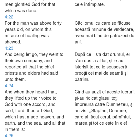
men glorified God for that
cele întîmplate.
which was done.
4:22
For the man was above forty
Căci omul cu care se făcuse
years old, on whom this
această minune de vindecare,
miracle of healing was
avea mai bine de patruzeci de
shewed.
ani.
4:23
And being let go, they went to
După ce li s'a dat drumul, ei
their own company, and
s'au dus la ai lor, şi le-au
reported all that the chief
istorisit tot ce le spuseseră
priests and elders had said
preoţii cei mai de seamă şi
unto them.
bătrînii.
4:24
And when they heard that,
Cînd au auzit ei aceste lucruri,
they lifted up their voice to
şi-au ridicat glasul toţi
God with one accord, and
împreună către Dumnezeu, şi
said, Lord, thou art God,
au zis: ,,Stăpîne, Doamne,
which hast made heaven, and
care ai făcut cerul, pămîntul,
earth, and the sea, and all that
marea şi tot ce este în ele!
in them is:
4:25