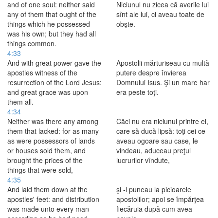
and of one soul: neither said
Niciunul nu zicea că averile lui
any of them that ought of the
sînt ale lui, ci aveau toate de
things which he possessed
obşte.
was his own; but they had all
things common.
4:33
And with great power gave the
Apostolii mărturiseau cu multă
apostles witness of the
putere despre învierea
resurrection of the Lord Jesus:
Domnului Isus. Şi un mare har
and great grace was upon
era peste toţi.
them all.
4:34
Neither was there any among
Căci nu era niciunul printre ei,
them that lacked: for as many
care să ducă lipsă: toţi cei ce
as were possessors of lands
aveau ogoare sau case, le
or houses sold them, and
vindeau, aduceau preţul
brought the prices of the
lucrurilor vîndute,
things that were sold,
4:35
And laid them down at the
şi -l puneau la picioarele
apostles' feet: and distribution
apostolilor; apoi se împărţea
was made unto every man
fiecăruia după cum avea