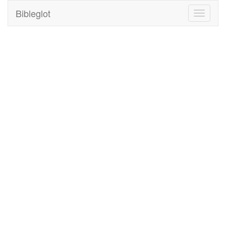
Bibleglot
Toggle
navigati