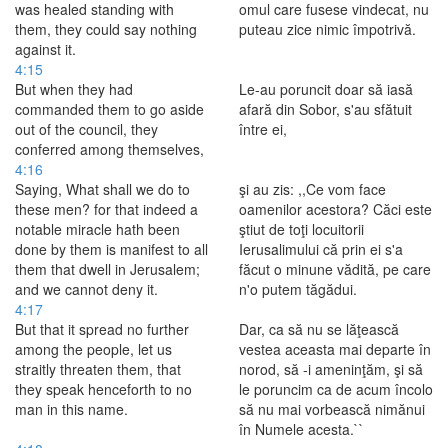
was healed standing with
omul care fusese vindecat, nu
them, they could say nothing
puteau zice nimic împotrivă.
against it.
4:15
But when they had
Le-au poruncit doar să iasă
commanded them to go aside
afară din Sobor, s'au sfătuit
out of the council, they
între ei,
conferred among themselves,
4:16
Saying, What shall we do to
şi au zis: ,,Ce vom face
these men? for that indeed a
oamenilor acestora? Căci este
notable miracle hath been
ştiut de toţi locuitorii
done by them is manifest to all
Ierusalimului că prin ei s'a
them that dwell in Jerusalem;
făcut o minune vădită, pe care
and we cannot deny it.
n'o putem tăgădui.
4:17
But that it spread no further
Dar, ca să nu se lăţească
among the people, let us
vestea aceasta mai departe în
straitly threaten them, that
norod, să -i ameninţăm, şi să
they speak henceforth to no
le poruncim ca de acum încolo
man in this name.
să nu mai vorbească nimănui
în Numele acesta.``