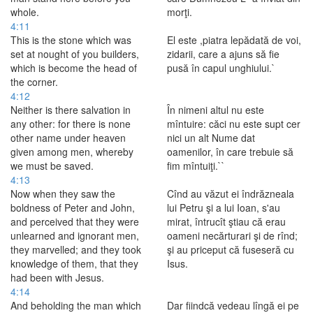
whole.
morţi.
4:11
This is the stone which was
El este ,piatra lepădată de voi,
set at nought of you builders,
zidarii, care a ajuns să fie
which is become the head of
pusă în capul unghiului.`
the corner.
4:12
Neither is there salvation in
În nimeni altul nu este
any other: for there is none
mîntuire: căci nu este supt cer
other name under heaven
nici un alt Nume dat
given among men, whereby
oamenilor, în care trebuie să
we must be saved.
fim mîntuiţi.``
4:13
Now when they saw the
Cînd au văzut ei îndrăzneala
boldness of Peter and John,
lui Petru şi a lui Ioan, s'au
and perceived that they were
mirat, întrucît ştiau că erau
unlearned and ignorant men,
oameni necărturari şi de rînd;
they marvelled; and they took
şi au priceput că fuseseră cu
knowledge of them, that they
Isus.
had been with Jesus.
4:14
And beholding the man which
Dar fiindcă vedeau lîngă ei pe