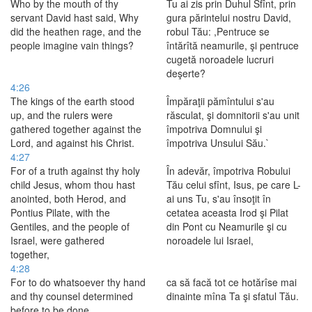
Who by the mouth of thy
Tu ai zis prin Duhul Sfînt, prin
servant David hast said, Why
gura părintelui nostru David,
did the heathen rage, and the
robul Tău: ,Pentruce se
people imagine vain things?
întărîtă neamurile, şi pentruce
cugetă noroadele lucruri
deşerte?
4:26
The kings of the earth stood
Împăraţii pămîntului s'au
up, and the rulers were
răsculat, şi domnitorii s'au unit
gathered together against the
împotriva Domnului şi
Lord, and against his Christ.
împotriva Unsului Său.`
4:27
For of a truth against thy holy
În adevăr, împotriva Robului
child Jesus, whom thou hast
Tău celui sfînt, Isus, pe care L-
anointed, both Herod, and
ai uns Tu, s'au însoţit în
Pontius Pilate, with the
cetatea aceasta Irod şi Pilat
Gentiles, and the people of
din Pont cu Neamurile şi cu
Israel, were gathered
noroadele lui Israel,
together,
4:28
For to do whatsoever thy hand
ca să facă tot ce hotărîse mai
and thy counsel determined
dinainte mîna Ta şi sfatul Tău.
before to be done.