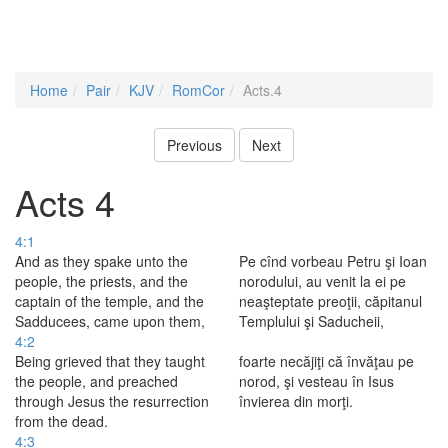
Home
Pair
KJV
RomCor
Acts.4
Previous
Next
Acts 4
4:1
And as they spake unto the
Pe cînd vorbeau Petru şi Ioan
people, the priests, and the
norodului, au venit la ei pe
captain of the temple, and the
neaşteptate preoţii, căpitanul
Sadducees, came upon them,
Templului şi Saducheii,
4:2
Being grieved that they taught
foarte necăjiţi că învăţau pe
the people, and preached
norod, şi vesteau în Isus
through Jesus the resurrection
învierea din morţi.
from the dead.
4:3