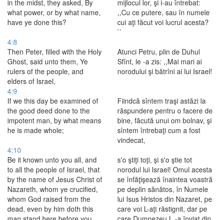
in the midst, they asked, By
mijlocul lor, şi i-au întrebat:
what power, or by what name,
,,Cu ce putere, sau în numele
have ye done this?
cui aţi făcut voi lucrul acesta?
``
4:8
Then Peter, filled with the Holy
Atunci Petru, plin de Duhul
Ghost, said unto them, Ye
Sfînt, le -a zis: ,,Mai mari ai
rulers of the people, and
norodului şi bătrîni ai lui Israel!
elders of Israel,
4:9
If we this day be examined of
Fiindcă sîntem traşi astăzi la
the good deed done to the
răspundere pentru o facere de
impotent man, by what means
bine, făcută unui om bolnav, şi
he is made whole;
sîntem întrebaţi cum a fost
vindecat,
4:10
Be it known unto you all, and
s'o ştiţi toţi, şi s'o ştie tot
to all the people of Israel, that
norodul lui Israel! Omul acesta
by the name of Jesus Christ of
se înfăţişează înaintea voastră
Nazareth, whom ye crucified,
pe deplin sănătos, în Numele
whom God raised from the
lui Isus Hristos din Nazaret, pe
dead, even by him doth this
care voi L-aţi răstignit, dar pe
man stand here before you
care Dumnezeu L -a înviat din