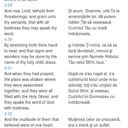
4:29
And now, Lord, behold their
Şi acum, Doamne, uită-Te la
threatenings: and grant unto
ameninţările lor, dă putere
thy servants, that with all
robilor Tăi să vestească
boldness they may speak thy
Cuvîntul Tău cu toată
word,
îndrăzneala,
4:30
By stretching forth thine hand
şi întinde-Ţi mîna, ca să se
to heal; and that signs and
facă tămăduiri, minuni şi
wonders may be done by the
semne prin Numele Robului
name of thy holy child Jesus.
Tău celui Sfînt, Isus.``
4:31
And when they had prayed,
După ce s'au rugat ei, s'a
the place was shaken where
cutremurat locul unde erau
they were assembled
adunaţi; toţi s'au umplut de
together; and they were all
Duhul Sfînt, şi vesteau
filled with the Holy Ghost, and
Cuvîntul lui Dumnezeu cu
they spake the word of God
îndrăzneală.
with boldness.
4:32
And the multitude of them that
Mulţimea celor ce crezuseră,
believed were of one heart
era o inimă şi un suflet.