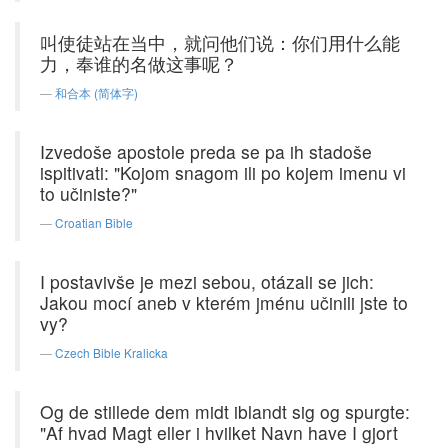
叫使徒站在当中，就问他们说：你们用什么能
力，奉谁的名做这事呢？
和合本 (简体字)
Izvedoše apostole preda se pa ih stadoše
ispitivati: "Kojom snagom ili po kojem imenu vi
to učiniste?"
Croatian Bible
I postavivše je mezi sebou, otázali se jich:
Jakou mocí aneb v kterém jménu učinili jste to
vy?
Czech Bible Kralicka
Og de stillede dem midt iblandt sig og spurgte:
"Af hvad Magt eller i hvilket Navn have I gjort