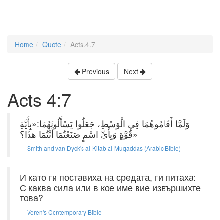
Home
Quote
Acts.4.7
Previous
Next
Acts 4:7
وَلَمَّا أَقَامُوهُمَا فِي الْوَسْطِ، جَعَلُوا يَسْأَلُونَهُمَا:«بِأَيَّةِ
قُوَّةٍ وَبِأَيِّ اسْمٍ صَنَعْتُمَا أَنْتُمَا هذَا؟»
Smith and van Dyck's al-Kitab al-Muqaddas (Arabic Bible)
И като ги поставиха на средата, ги питаха:
С каква сила или в кое име вие извършихте
това?
Veren's Contemporary Bible