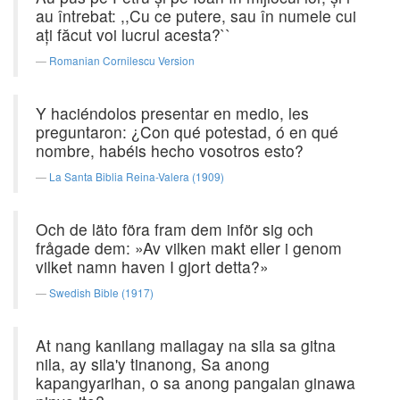
au întrebat: ,,Cu ce putere, sau în numele cui
aţi făcut voi lucrul acesta?``
Romanian Cornilescu Version
Y haciéndolos presentar en medio, les
preguntaron: ¿Con qué potestad, ó en qué
nombre, habéis hecho vosotros esto?
La Santa Biblia Reina-Valera (1909)
Och de läto föra fram dem inför sig och
frågade dem: »Av vilken makt eller i genom
vilket namn haven I gjort detta?»
Swedish Bible (1917)
At nang kanilang mailagay na sila sa gitna
nila, ay sila'y tinanong, Sa anong
kapangyarihan, o sa anong pangalan ginawa