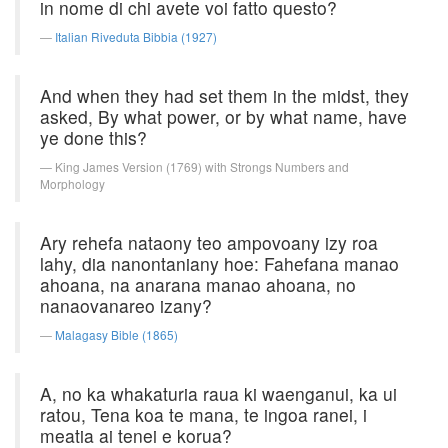
in nome di chi avete voi fatto questo?
Italian Riveduta Bibbia (1927)
And when they had set them in the midst, they
asked, By what power, or by what name, have
ye done this?
King James Version (1769) with Strongs Numbers and
Morphology
Ary rehefa nataony teo ampovoany izy roa
lahy, dia nanontaniany hoe: Fahefana manao
ahoana, na anarana manao ahoana, no
nanaovanareo izany?
Malagasy Bible (1865)
A, no ka whakaturia raua ki waenganui, ka ui
ratou, Tena koa te mana, te ingoa ranei, i
meatia ai tenei e korua?