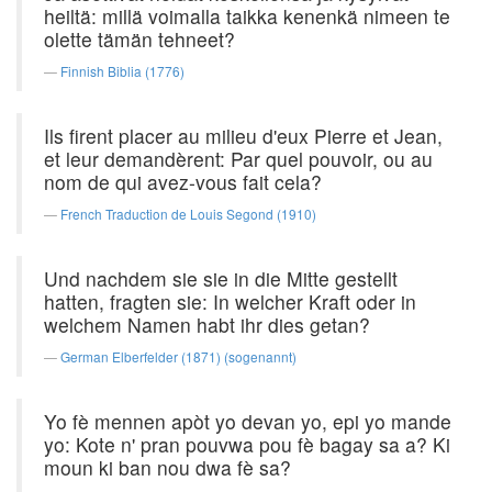
heiltä: millä voimalla taikka kenenkä nimeen te
olette tämän tehneet?
Finnish Biblia (1776)
Ils firent placer au milieu d'eux Pierre et Jean,
et leur demandèrent: Par quel pouvoir, ou au
nom de qui avez-vous fait cela?
French Traduction de Louis Segond (1910)
Und nachdem sie sie in die Mitte gestellt
hatten, fragten sie: In welcher Kraft oder in
welchem Namen habt ihr dies getan?
German Elberfelder (1871) (sogenannt)
Yo fè mennen apòt yo devan yo, epi yo mande
yo: Kote n' pran pouvwa pou fè bagay sa a? Ki
moun ki ban nou dwa fè sa?