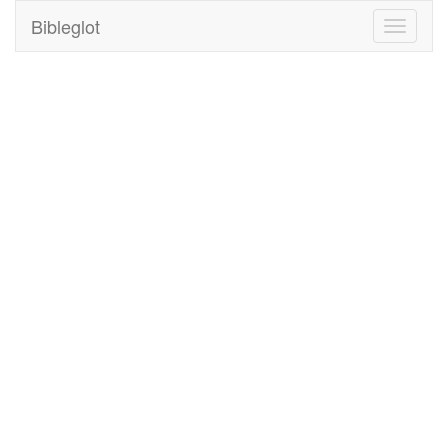
Bibleglot
Toggle
navigati