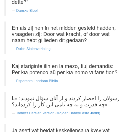
dette?"
Danske Bibel
En als zij hen in het midden gesteld hadden,
vraagden zij: Door wat kracht, of door wat
naam hebt gijlieden dit gedaan?
Dutch Statenvertaling
Kaj stariginte ilin en la mezo, tiuj demandis:
Per kia potenco aŭ per kia nomo vi faris tion?
Esperanto Londona Biblio
رسولان را احضار كردند و از آنان سؤال نمودند: «با
چه قدرت و به چه نامی این كار را کرده‌اید؟»
Today's Persian Version (Mojdeh Baraye Asre Jadid)
Ja asettivat heidät keskellensä ja kysyivät