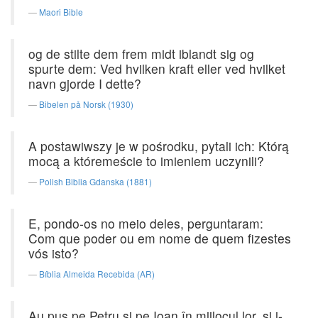
Maori Bible
og de stilte dem frem midt iblandt sig og
spurte dem: Ved hvilken kraft eller ved hvilket
navn gjorde I dette?
Bibelen på Norsk (1930)
A postawiwszy je w pośrodku, pytali ich: Którą
mocą a któremeście to imieniem uczynili?
Polish Biblia Gdanska (1881)
E, pondo-os no meio deles, perguntaram:
Com que poder ou em nome de quem fizestes
vós isto?
Bíblia Almeida Recebida (AR)
Au pus pe Petru şi pe Ioan în mijlocul lor, şi i-