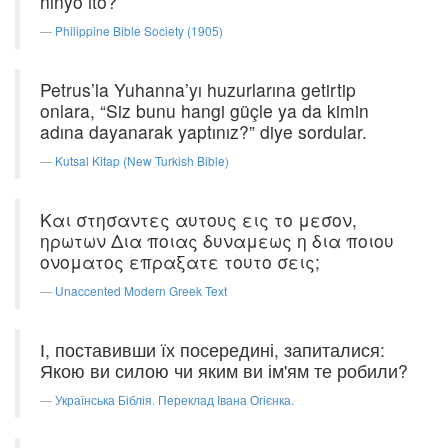
ninyo ito?
Philippine Bible Society (1905)
Petrus’la Yuhanna’yı huzurlarına getirtip
onlara, “Siz bunu hangi güçle ya da kimin
adına dayanarak yaptınız?” diye sordular.
Kutsal Kitap (New Turkish Bible)
Και στησαντες αυτους εις το μεσον,
ηρωτων Δια ποιας δυναμεως η δια ποιου
ονοματος επραξατε τουτο σεις;
Unaccented Modern Greek Text
І, поставивши їх посередині, запиталися:
Якою ви силою чи яким ви ім'ям те робили?
Українська Біблія. Переклад Івана Огієнка.