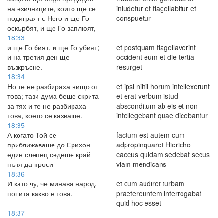
на езичниците, които ще се
inludetur et flagellabitur et
подиграят с Него и ще Го
conspuetur
оскърбят, и ще Го заплюят,
18:33
и ще Го бият, и ще Го убият;
et postquam flagellaverint
и на третия ден ще
occident eum et die tertia
възкръсне.
resurget
18:34
Но те не разбираха нищо от
et ipsi nihil horum intellexerunt
това; тази дума беше скрита
et erat verbum istud
за тях и те не разбираха
absconditum ab eis et non
това, което се казваше.
intellegebant quae dicebantur
18:35
А когато Той се
factum est autem cum
приближаваше до Ерихон,
adpropinquaret Hiericho
един слепец седеше край
caecus quidam sedebat secus
пътя да проси.
viam mendicans
18:36
И като чу, че минава народ,
et cum audiret turbam
попита какво е това.
praetereuntem interrogabat
quid hoc esset
18:37