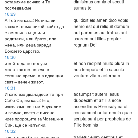
оставихме всичко и Те
dimisimus omnia et secuti
последвахме.
sumus te
18:29
А Той им каза: Истина ви
qui dixit eis amen dico vobis
казвам: няма никой, който да
nemo est qui reliquit domum
е оставил къща или
aut parentes aut fratres aut
родители, или братя, или
uxorem aut filios propter
жена, или деца заради
regnum Dei
Божието царство,
18:30
и който да не получи
et non recipiat multo plura in
многократно повече в
hoc tempore et in saeculo
сегашно време, а в идващия
venturo vitam aeternam
свят – вечен живот.
18:31
И като взе дванадесетте при
adsumpsit autem Iesus
Себе Си, им каза: Ето,
duodecim et ait illis ecce
изкачваме се към Ерусалим
ascendimus Hierosolyma et
и всичко, което е писано
consummabuntur omnia quae
чрез пророците за Човешкия
scripta sunt per prophetas de
Син, ще се изпълни,
Filio hominis
18:32
защото ще бъде предаден
tradetur enim gentibus et