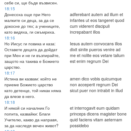
себе си, ще бъде възвисен.
18:15
Донесоха още при Него
adferebant autem ad illum et
малките си деца, за да се
infantes ut eos tangeret quod
докосне до тях; а учениците,
cum viderent discipuli
като видяха, ги смъмриха.
increpabant illos
18:16
Но Иисус ги повика и каза:
Iesus autem convocans illos
Оставете децата да дойдат
dixit sinite pueros venire ad
при Мен и не ги възпирайте,
me et nolite eos vetare talium
защото на такива е Божието
est enim regnum Dei
царство.
18:17
Истина ви казвам: който не
amen dico vobis quicumque
приеме Божието царство
non acceperit regnum Dei
като детенце, той никак няма
sicut puer non intrabit in illud
да влезе в него.
18:18
И някой си началник Го
et interrogavit eum quidam
попита, казвайки: Благи
princeps dicens magister bone
Учителю, какво да направя,
quid faciens vitam aeternam
за да наследя вечен живот?
possidebo