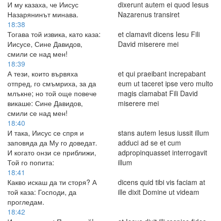
И му казаха, че Иисус
dixerunt autem ei quod Iesus
Назарянинът минава.
Nazarenus transiret
18:38
Тогава той извика, като каза:
et clamavit dicens Iesu Fili
Иисусе, Сине Давидов,
David miserere mei
смили се над мен!
18:39
А тези, които вървяха
et qui praeibant increpabant
отпред, го смъмриха, за да
eum ut taceret ipse vero multo
млъкне; но той още повече
magis clamabat Fili David
викаше: Сине Давидов,
miserere mei
смили се над мен!
18:40
И така, Иисус се спря и
stans autem Iesus iussit illum
заповяда да Му го доведат.
adduci ad se et cum
И когато онзи се приближи,
adpropinquasset interrogavit
Той го попита:
illum
18:41
Какво искаш да ти сторя? А
dicens quid tibi vis faciam at
той каза: Господи, да
ille dixit Domine ut videam
прогледам.
18:42