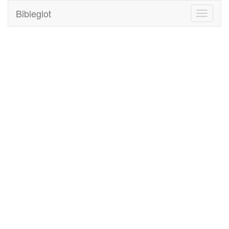
Bibleglot
Toggle
navigati