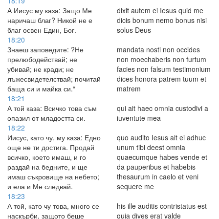
18:19
А Иисус му каза: Защо Ме
dixit autem ei Iesus quid me
наричаш благ? Никой не е
dicis bonum nemo bonus nisi
благ освен Един, Бог.
solus Deus
18:20
Знаеш заповедите: ?Не
mandata nosti non occides
прелюбодействай; не
non moechaberis non furtum
убивай; не кради; не
facies non falsum testimonium
лъжесвидетелствай; почитай
dices honora patrem tuum et
баща си и майка си.“
matrem
18:21
А той каза: Всичко това съм
qui ait haec omnia custodivi a
опазил от младостта си.
iuventute mea
18:22
Иисус, като чу, му каза: Едно
quo audito Iesus ait ei adhuc
още не ти достига. Продай
unum tibi deest omnia
всичко, което имаш, и го
quaecumque habes vende et
раздай на бедните, и ще
da pauperibus et habebis
имаш съкровище на небето;
thesaurum in caelo et veni
и ела и Ме следвай.
sequere me
18:23
А той, като чу това, много се
his ille auditis contristatus est
наскърби, защото беше
quia dives erat valde