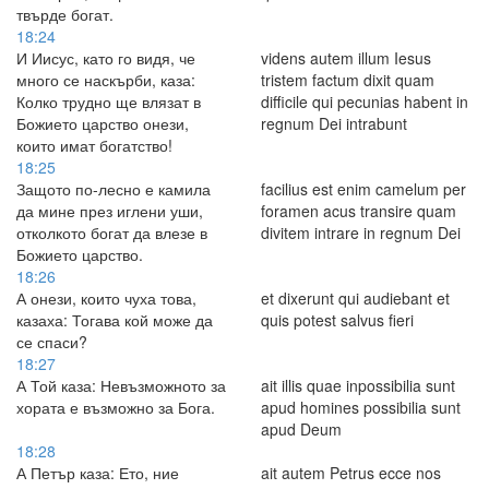
твърде богат.
18:24
И Иисус, като го видя, че
videns autem illum Iesus
много се наскърби, каза:
tristem factum dixit quam
Колко трудно ще влязат в
difficile qui pecunias habent in
Божието царство онези,
regnum Dei intrabunt
които имат богатство!
18:25
Защото по-лесно е камила
facilius est enim camelum per
да мине през иглени уши,
foramen acus transire quam
отколкото богат да влезе в
divitem intrare in regnum Dei
Божието царство.
18:26
А онези, които чуха това,
et dixerunt qui audiebant et
казаха: Тогава кой може да
quis potest salvus fieri
се спаси?
18:27
А Той каза: Невъзможното за
ait illis quae inpossibilia sunt
хората е възможно за Бога.
apud homines possibilia sunt
apud Deum
18:28
А Петър каза: Ето, ние
ait autem Petrus ecce nos