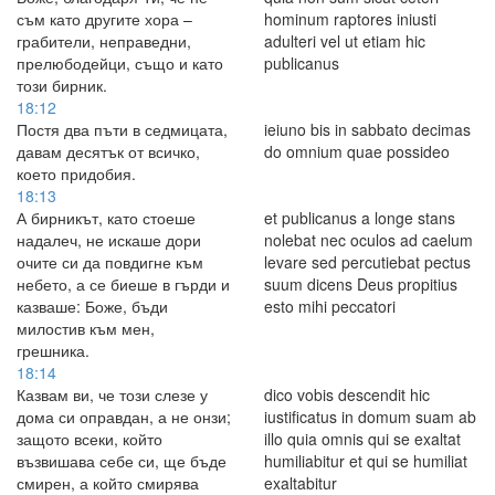
съм като другите хора –
hominum raptores iniusti
грабители, неправедни,
adulteri vel ut etiam hic
прелюбодейци, също и като
publicanus
този бирник.
18:12
Постя два пъти в седмицата,
ieiuno bis in sabbato decimas
давам десятък от всичко,
do omnium quae possideo
което придобия.
18:13
А бирникът, като стоеше
et publicanus a longe stans
надалеч, не искаше дори
nolebat nec oculos ad caelum
очите си да повдигне към
levare sed percutiebat pectus
небето, а се биеше в гърди и
suum dicens Deus propitius
казваше: Боже, бъди
esto mihi peccatori
милостив към мен,
грешника.
18:14
Казвам ви, че този слезе у
dico vobis descendit hic
дома си оправдан, а не онзи;
iustificatus in domum suam ab
защото всеки, който
illo quia omnis qui se exaltat
възвишава себе си, ще бъде
humiliabitur et qui se humiliat
смирен, а който смирява
exaltabitur