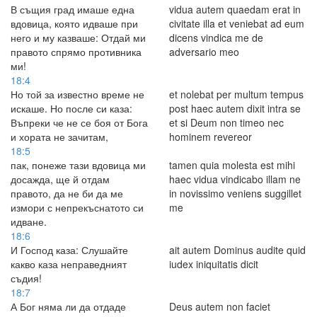
В същия град имаше една
vidua autem quaedam erat in
вдовица, която идваше при
civitate illa et veniebat ad eum
него и му казваше: Отдай ми
dicens vindica me de
правото спрямо противника
adversario meo
ми!
18:4
Но той за известно време не
et nolebat per multum tempus
искаше. Но после си каза:
post haec autem dixit intra se
Въпреки че не се боя от Бога
et si Deum non timeo nec
и хората не зачитам,
hominem revereor
18:5
пак, понеже тази вдовица ми
tamen quia molesta est mihi
досажда, ще й отдам
haec vidua vindicabo illam ne
правото, да не би да ме
in novissimo veniens suggillet
измори с непрекъснатото си
me
идване.
18:6
И Господ каза: Слушайте
ait autem Dominus audite quid
какво каза неправедният
iudex iniquitatis dicit
съдия!
18:7
А Бог няма ли да отдаде
Deus autem non faciet