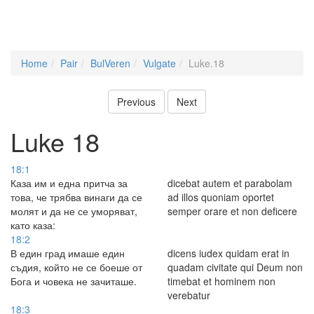
Home
Pair
BulVeren
Vulgate
Luke.18
Previous
Next
Luke 18
18:1
Каза им и една притча за
dicebat autem et parabolam
това, че трябва винаги да се
ad illos quoniam oportet
молят и да не се уморяват,
semper orare et non deficere
като каза:
18:2
В един град имаше един
dicens iudex quidam erat in
съдия, който не се боеше от
quadam civitate qui Deum non
Бога и човека не зачиташе.
timebat et hominem non
verebatur
18:3