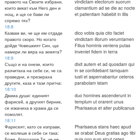
правото на Своите избрани,
vindictam electorum suorum
които викат към Него ден и
clamantium ad se die ac nocte
нощ, и ще се бави ли
et patientiam habebit in illis
спрямо тях?
18:8
Казвам ви, че ще им отдаде
dico vobis quia cito faciet
правото скоро. Но когато
vindictam illorum verumtamen
дойде Човешкият Син, ще
Filius hominis veniens putas
намери ли вяра на земята?
inveniet fidem in terra
18:9
Също и на онези, които
dixit autem et ad quosdam qui
разчитаха на себе си, че са
in se confidebant tamquam
праведни, и презираха
iusti et aspernabantur ceteros
другите, каза и тази притча:
parabolam istam
18:10
Двама души: единият
duo homines ascenderunt in
фарисей, а другият бирник,
templum ut orarent unus
се изкачиха в храма да се
Pharisaeus et alter publicanus
помолят.
18:11
Фарисеят, като се изправи,
Pharisaeus stans haec apud
се молеше в себе си така:
se orabat Deus gratias ago tibi
Боже, благодаря Ти, че не
quia non sum sicut ceteri