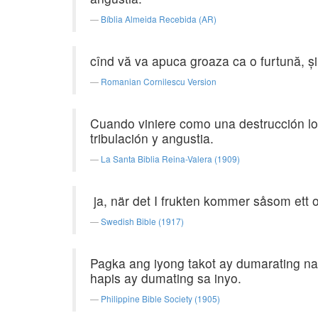
Bíblia Almeida Recebida (AR)
cînd vă va apuca groaza ca o furtună, şi 
Romanian Cornilescu Version
Cuando viniere como una destrucción lo 
tribulación y angustia.
La Santa Biblia Reina-Valera (1909)
ja, när det I frukten kommer såsom ett
Swedish Bible (1917)
Pagka ang iyong takot ay dumarating na
hapis ay dumating sa inyo.
Philippine Bible Society (1905)