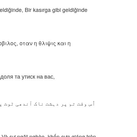
ldiğinde, Bir kasırga gibi geldiğinde
ιλος, οταν η θλιψις και η
доля та утиск на вас,
اُس وقت تم پر دہشت ناک آندھی ٹوٹ پ
, Và sự ngặt nghèo, khốn cực giáng trên