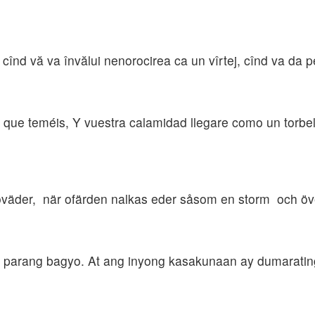
cînd vă va învălui nenorocirea ca un vîrtej, cînd va da p
que teméis, Y vuestra calamidad llegare como un torbel
 oväder, när ofärden nalkas eder såsom en storm och ö
 parang bagyo. At ang inyong kasakunaan ay dumarating