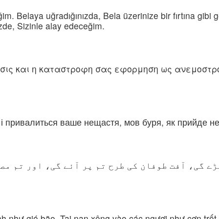
. Belaya uğradığınızda, Bela üzerinize bir fırtına gibi ge
üzde, Sizinle alay edeceğim.
ις και η καταστροφη σας εφορμηση ως ανεμοστροβ
і привалиться ваше нещастя, мов буря, як прийде не
ڑے گی، آفت طوفان کی طرح تم پر آئے گی، اور تم مص
ình như gió bão, Tai nạn xông vào các ngươi như cơn trốt