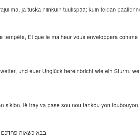
 rajuilma, ja tuska niinkuin tuulispää; kuin teidän päällenn
e tempête, Et que le malheur vous enveloppera comme un
etter, und euer Unglück hereinbricht wie ein Sturm, w
 siklòn, lè tray va pase sou nou tankou yon toubouyon,
בבא כשאוה פחדכם וא