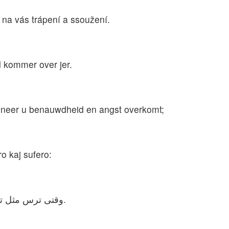
e na vás trápení a ssoužení.
 kommer over jer.
nneer u benauwdheid en angst overkomt;
o kaj sufero:
وقتی ترس مثل توفان به شما حمله کند و مصیبت مانند گردباد دور شما را بگیرد، وقتی‌که به تنگدستی و پریشانی دچار شوید.