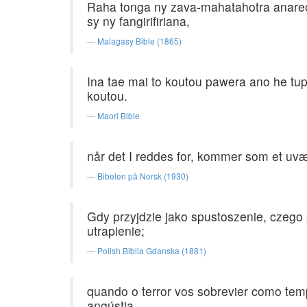
Raha tonga ny zava-mahatahotra anareo 
sy ny fangirifiriana,
Malagasy Bible (1865)
Ina tae mai to koutou pawera ano he tup
koutou.
Maori Bible
når det I reddes for, kommer som et uvæ
Bibelen på Norsk (1930)
Gdy przyjdzie jako spustoszenie, czego s
utrapienie;
Polish Biblia Gdanska (1881)
quando o terror vos sobrevier como te
angústia.