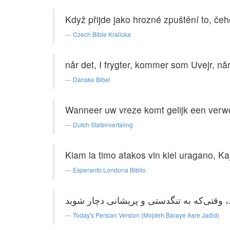
Když přijde jako hrozné zpuštění to, čeh
Czech Bible Kralicka
når det, I frygter, kommer som Uvejr, 
Danske Bibel
Wanneer uw vreze komt gelijk een verw
Dutch Statenvertaling
Kiam la timo atakos vin kiel uragano, Ka
Esperanto Londona Biblio
Today's Persian Version (Mojdeh Baraye Asre Jadid)