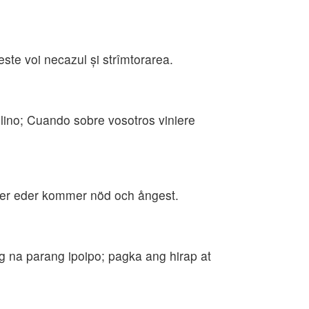
este voi necazul şi strîmtorarea.
lino; Cuando sobre vosotros viniere
ver eder kommer nöd och ångest.
 na parang ipoipo; pagka ang hirap at