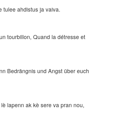
e tulee ahdistus ja vaiva.
 tourbillon, Quand la détresse et
enn Bedrängnis und Angst über euch
 lè lapenn ak kè sere va pran nou,