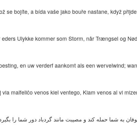
ož se bojíte, a bída vaše jako bouře nastane, když přijd
når eders Ulykke kommer som Storm, når Trængsel og Nød
oesting, en uw verderf aankomt als een wervelwind; wa
j via malfeliĉo venos kiel ventego, Kiam venos al vi mizer