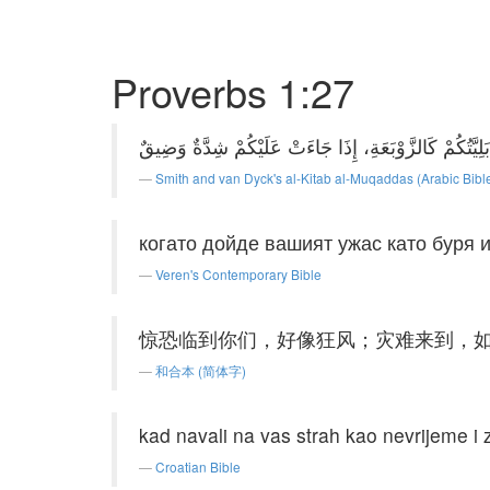
Proverbs 1:27
Smith and van Dyck's al-Kitab al-Muqaddas (Arabic Bibl
когато дойде вашият ужас като буря и
Veren's Contemporary Bible
惊恐临到你们，好像狂风；灾难来到，
和合本 (简体字)
kad navali na vas strah kao nevrijeme i 
Croatian Bible