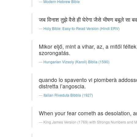
Modern Hebrew Bible
जब विनाश तुझे वैसे ही घेरेगा जैसे भीषण बबूले सा 
Holy Bible: Easy-to-Read Version (Hindi ERV)
Mikor eljő, mint a vihar, az, a mitől félt
szorongatás.
Hungarian Vizsoly (Karoli) Biblia (1590)
quando lo spavento vi piomberà addosso
distretta l’angoscia.
Italian Riveduta Bibbia (1927)
When your fear cometh as desolation, a
King James Version (1769) with Strongs Numbers and 