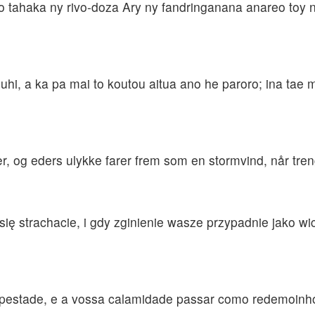
tahaka ny rivo-doza Ary ny fandringanana anareo toy n
uhi, a ka pa mai to koutou aitua ano he paroro; ina tae
r, og eders ulykke farer frem som en stormvind, når tr
ię strachacie, i gdy zginienie wasze przypadnie jako wic
mpestade, e a vossa calamidade passar como redemoinh