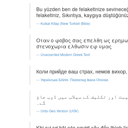
Bu yüzden ben de felaketinize sevineceğim
felaketiniz, Sıkıntıya, kaygıya düştüğün
Kutsal Kitap (New Turkish Bible)
Οταν ο φοβος σας επελθη ως ερημωσ
στενοχωρια ελθωσιν εφ υμας
Unaccented Modern Greek Text
Коли прийде ваш страх, немов вихор, 
Українська Біблія. Переклад Івана Огієнка.
یبت اور تکلیف کے سیلاب میں ڈوب جاؤ
گے۔
Urdu Geo Version (UGV)
Khi sự sợ hãi các ngươi xảy đến thình l