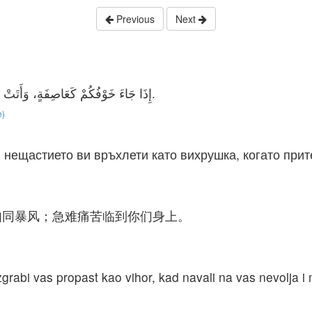
Previous
Next
إِذَا جَاءَ خَوْفُكُمْ كَعَاصِفَةٍ، وَأَتَتْ بَلِيَّتُكُمْ كَالزَّوْبَعَةِ، إِذَا جَاءَتْ عَلَيْكُمْ شِدَّةٌ وَضِيقٌ.
e)
 нещастието ви връхлети като вихрушка, когато прит
如同暴风；急难痛苦临到你们身上。
zgrabi vas propast kao vihor, kad navali na vas nevolja i