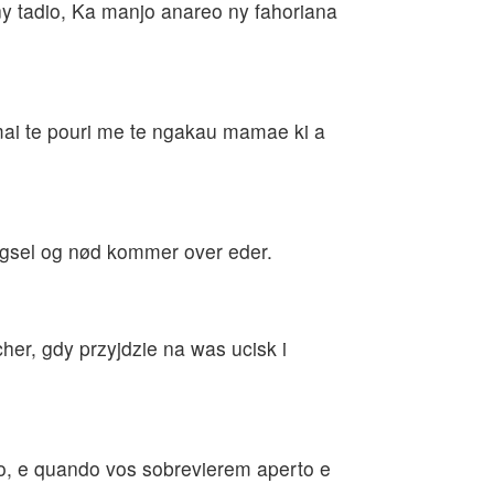
y tadio, Ka manjo anareo ny fahoriana
 mai te pouri me te ngakau mamae ki a
engsel og nød kommer over eder.
her, gdy przyjdzie na was ucisk i
o, e quando vos sobrevierem aperto e