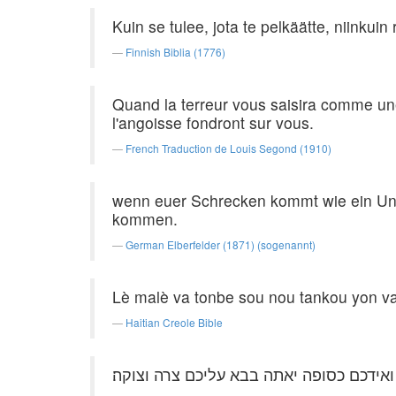
Kuin se tulee, jota te pelkäätte, niinkuin
Finnish Biblia (1776)
Quand la terreur vous saisira comme un
l'angoisse fondront sur vous.
French Traduction de Louis Segond (1910)
wenn euer Schrecken kommt wie ein Unw
kommen.
German Elberfelder (1871) (sogenannt)
Lè malè va tonbe sou nou tankou yon van
Haitian Creole Bible
ידכם כסופה יאתה בבא עליכם צרה וצוקה׃