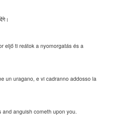
ेंगे।
kor eljő ti reátok a nyomorgatás és a
e un uragano, e vi cadranno addosso la
ss and anguish cometh upon you.