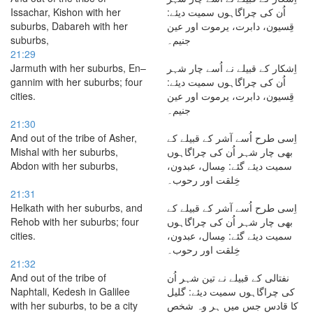
Issachar, Kishon with her
اُن کی چراگاہوں سمیت دیئے:
suburbs, Dabareh with her
قِسیون، دابرت، یرموت اور عین
suburbs,
جنیم۔
21:29
Jarmuth with her suburbs, En–
اِشکار کے قبیلے نے اُسے چار شہر
gannim with her suburbs; four
اُن کی چراگاہوں سمیت دیئے:
cities.
قِسیون، دابرت، یرموت اور عین
جنیم۔
21:30
And out of the tribe of Asher,
اِسی طرح اُسے آشر کے قبیلے کے
Mishal with her suburbs,
بھی چار شہر اُن کی چراگاہوں
Abdon with her suburbs,
سمیت دیئے گئے: مِسال، عبدون،
خِلقت اور رحوب۔
21:31
Helkath with her suburbs, and
اِسی طرح اُسے آشر کے قبیلے کے
Rehob with her suburbs; four
بھی چار شہر اُن کی چراگاہوں
cities.
سمیت دیئے گئے: مِسال، عبدون،
خِلقت اور رحوب۔
21:32
And out of the tribe of
نفتالی کے قبیلے نے تین شہر اُن
Naphtali, Kedesh in Galilee
کی چراگاہوں سمیت دیئے: گلیل
with her suburbs, to be a city
کا قادس جس میں ہر وہ شخص