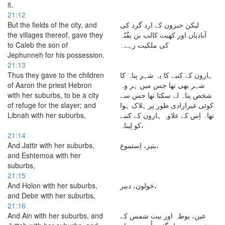
it.
21:12
But the fields of the city, and
لیکن حبرون کے ارد گرد کی
the villages thereof, gave they
آبادیاں اور کھیت کالب بن یفُنّہ
to Caleb the son of
کی ملکیت رہے۔
Jephunneh for his possession.
21:13
Thus they gave to the children
ہارون کے کنبے کا یہ شہر پناہ کا
of Aaron the priest Hebron
شہر بھی تھا جس میں ہر وہ
with her suburbs, to be a city
شخص پناہ لے سکتا تھا جس سے
of refuge for the slayer; and
کوئی غیرارادی طور پر ہلاک ہوا
Libnah with her suburbs,
تھا۔ اِس کے علاوہ ہارون کے کنبے
کو لِبناہ،
21:14
And Jattir with her suburbs,
یتیر، اِستموع،
and Eshtemoa with her
suburbs,
21:15
And Holon with her suburbs,
حَولون، دبیر،
and Debir with her suburbs,
21:16
And Ain with her suburbs, and
عین، یوطہ اور بیت شمس کے