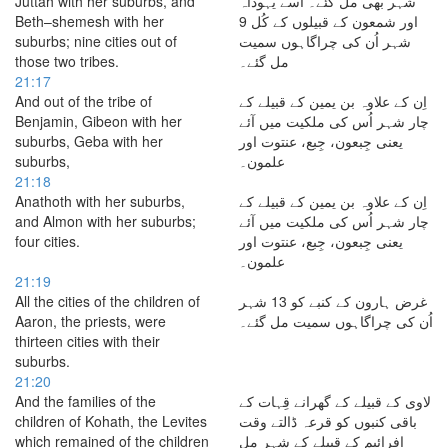
Juttah with her suburbs, and
شہر بھی مل گئے۔ اُسے یہوداہ
Beth–shemesh with her
اور شمعون کے قبیلوں کے کُل 9
suburbs; nine cities out of
شہر اُن کی چراگاہوں سمیت
those two tribes.
مل گئے۔
21:17
And out of the tribe of
اِن کے علاوہ بن یمین کے قبیلے کے
Benjamin, Gibeon with her
چار شہر اُس کی ملکیت میں آئے
suburbs, Geba with her
یعنی جِبعون، جِبع، عنتوت اور
suburbs,
علمون۔
21:18
Anathoth with her suburbs,
اِن کے علاوہ بن یمین کے قبیلے کے
and Almon with her suburbs;
چار شہر اُس کی ملکیت میں آئے
four cities.
یعنی جِبعون، جِبع، عنتوت اور
علمون۔
21:19
All the cities of the children of
غرض ہارون کے کنبے کو 13 شہر
Aaron, the priests, were
اُن کی چراگاہوں سمیت مل گئے۔
thirteen cities with their
suburbs.
21:20
And the families of the
لاوی کے قبیلے کے گھرانے قِہات کے
children of Kohath, the Levites
باقی کنبوں کو قرعہ ڈالتے وقت
which remained of the children
افرائیم کے قبیلے کے شہر مل