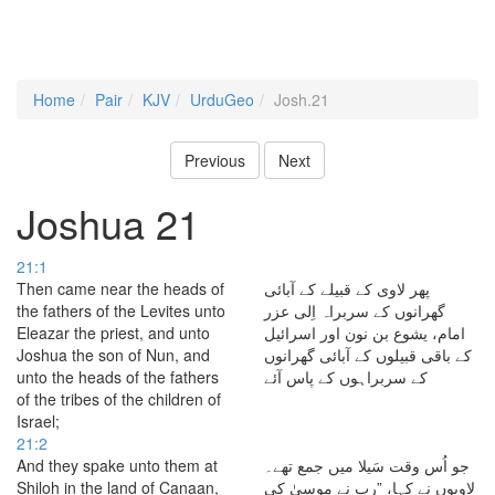
Home
Pair
KJV
UrduGeo
Josh.21
Previous
Next
Joshua 21
21:1
Then came near the heads of
پھر لاوی کے قبیلے کے آبائی
the fathers of the Levites unto
گھرانوں کے سربراہ اِلی عزر
Eleazar the priest, and unto
امام، یشوع بن نون اور اسرائیل
Joshua the son of Nun, and
کے باقی قبیلوں کے آبائی گھرانوں
unto the heads of the fathers
کے سربراہوں کے پاس آئے
of the tribes of the children of
Israel;
21:2
And they spake unto them at
جو اُس وقت سَیلا میں جمع تھے۔
Shiloh in the land of Canaan,
لاویوں نے کہا، ”رب نے موسیٰ کی