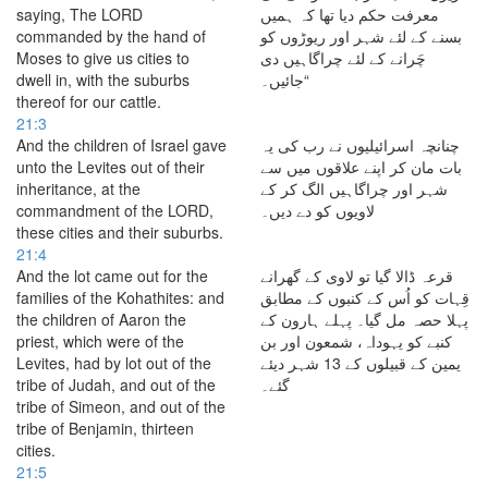
saying, The LORD
معرفت حکم دیا تھا کہ ہمیں
commanded by the hand of
بسنے کے لئے شہر اور ریوڑوں کو
Moses to give us cities to
چَرانے کے لئے چراگاہیں دی
dwell in, with the suburbs
جائیں۔“
thereof for our cattle.
21:3
And the children of Israel gave
چنانچہ اسرائیلیوں نے رب کی یہ
unto the Levites out of their
بات مان کر اپنے علاقوں میں سے
inheritance, at the
شہر اور چراگاہیں الگ کر کے
commandment of the LORD,
لاویوں کو دے دیں۔
these cities and their suburbs.
21:4
And the lot came out for the
قرعہ ڈالا گیا تو لاوی کے گھرانے
families of the Kohathites: and
قِہات کو اُس کے کنبوں کے مطابق
the children of Aaron the
پہلا حصہ مل گیا۔ پہلے ہارون کے
priest, which were of the
کنبے کو یہوداہ، شمعون اور بن
Levites, had by lot out of the
یمین کے قبیلوں کے 13 شہر دیئے
tribe of Judah, and out of the
گئے۔
tribe of Simeon, and out of the
tribe of Benjamin, thirteen
cities.
21:5