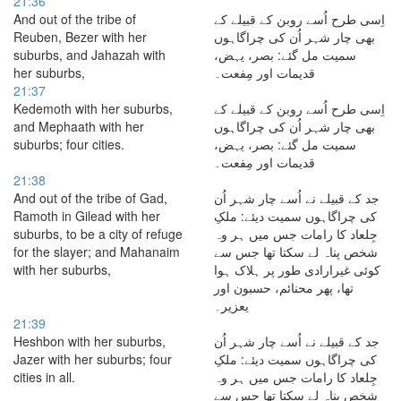
21:36
And out of the tribe of
اِسی طرح اُسے روبن کے قبیلے کے
Reuben, Bezer with her
بھی چار شہر اُن کی چراگاہوں
suburbs, and Jahazah with
سمیت مل گئے: بصر، یہض،
her suburbs,
قدیمات اور مِفعت۔
21:37
Kedemoth with her suburbs,
اِسی طرح اُسے روبن کے قبیلے کے
and Mephaath with her
بھی چار شہر اُن کی چراگاہوں
suburbs; four cities.
سمیت مل گئے: بصر، یہض،
قدیمات اور مِفعت۔
21:38
And out of the tribe of Gad,
جد کے قبیلے نے اُسے چار شہر اُن
Ramoth in Gilead with her
کی چراگاہوں سمیت دیئے: ملکِ
suburbs, to be a city of refuge
جِلعاد کا رامات جس میں ہر وہ
for the slayer; and Mahanaim
شخص پناہ لے سکتا تھا جس سے
with her suburbs,
کوئی غیرارادی طور پر ہلاک ہوا
تھا، پھر محنائم، حسبون اور
یعزیر۔
21:39
Heshbon with her suburbs,
جد کے قبیلے نے اُسے چار شہر اُن
Jazer with her suburbs; four
کی چراگاہوں سمیت دیئے: ملکِ
cities in all.
جِلعاد کا رامات جس میں ہر وہ
شخص پناہ لے سکتا تھا جس سے