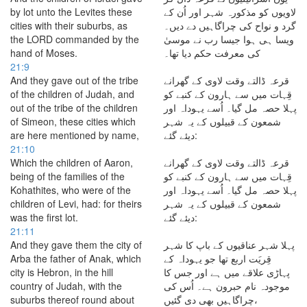
by lot unto the Levites these
لاویوں کو مذکورہ شہر اور اُن کے
cities with their suburbs, as
گرد و نواح کی چراگاہیں دے دیں۔
the LORD commanded by the
ویسا ہی ہوا جیسا رب نے موسیٰ
hand of Moses.
کی معرفت حکم دیا تھا۔
21:9
And they gave out of the tribe
قرعہ ڈالتے وقت لاوی کے گھرانے
of the children of Judah, and
قِہات میں سے ہارون کے کنبے کو
out of the tribe of the children
پہلا حصہ مل گیا۔ اُسے یہوداہ اور
of Simeon, these cities which
شمعون کے قبیلوں کے یہ شہر
are here mentioned by name,
دیئے گئے:
21:10
Which the children of Aaron,
قرعہ ڈالتے وقت لاوی کے گھرانے
being of the families of the
قِہات میں سے ہارون کے کنبے کو
Kohathites, who were of the
پہلا حصہ مل گیا۔ اُسے یہوداہ اور
children of Levi, had: for theirs
شمعون کے قبیلوں کے یہ شہر
was the first lot.
دیئے گئے:
21:11
And they gave them the city of
پہلا شہر عناقیوں کے باپ کا شہر
Arba the father of Anak, which
قِریَت اربع تھا جو یہوداہ کے
city is Hebron, in the hill
پہاڑی علاقے میں ہے اور جس کا
country of Judah, with the
موجودہ نام حبرون ہے۔ اُس کی
suburbs thereof round about
چراگاہیں بھی دی گئیں،