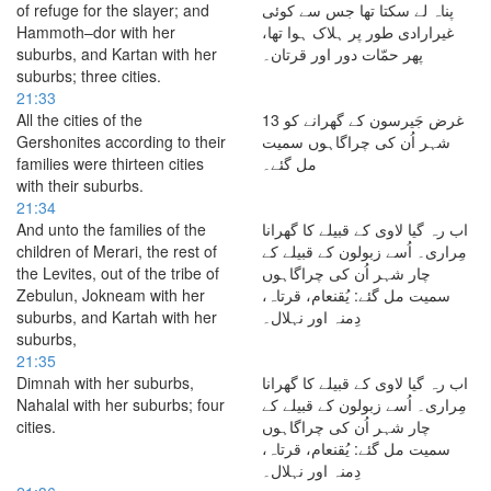
of refuge for the slayer; and
پناہ لے سکتا تھا جس سے کوئی
Hammoth–dor with her
غیرارادی طور پر ہلاک ہوا تھا،
suburbs, and Kartan with her
پھر حمّات دور اور قرتان۔
suburbs; three cities.
21:33
All the cities of the
غرض جَیرسون کے گھرانے کو 13
Gershonites according to their
شہر اُن کی چراگاہوں سمیت
families were thirteen cities
مل گئے۔
with their suburbs.
21:34
And unto the families of the
اب رہ گیا لاوی کے قبیلے کا گھرانا
children of Merari, the rest of
مِراری۔ اُسے زبولون کے قبیلے کے
the Levites, out of the tribe of
چار شہر اُن کی چراگاہوں
Zebulun, Jokneam with her
سمیت مل گئے: یُقنعام، قرتاہ،
suburbs, and Kartah with her
دِمنہ اور نہلال۔
suburbs,
21:35
Dimnah with her suburbs,
اب رہ گیا لاوی کے قبیلے کا گھرانا
Nahalal with her suburbs; four
مِراری۔ اُسے زبولون کے قبیلے کے
cities.
چار شہر اُن کی چراگاہوں
سمیت مل گئے: یُقنعام، قرتاہ،
دِمنہ اور نہلال۔