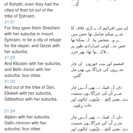
of Kohath, even they had the
گئے۔
cities of their lot out of the
tribe of Ephraim.
21:21
For they gave them Shechem
اِن میں افرائیم کے پہاڑی علاقے کا
with her suburbs in mount
شہر سِکم شامل تھا جس میں
Ephraim, to be a city of refuge
ہر وہ شخص پناہ لے سکتا تھا
for the slayer; and Gezer with
جس سے کوئی غیرارادی طور پر
her suburbs,
ہلاک ہوا تھا، پھر جزر،
21:22
And Kibzaim with her suburbs,
قبضیم اور بیت حَورون۔ اِن چار
and Beth–horon with her
شہروں کی چراگاہیں بھی مل
suburbs; four cities.
گئیں۔
21:23
And out of the tribe of Dan,
دان کے قبیلے نے بھی اُنہیں چار
Eltekeh with her suburbs,
شہر اُن کی چراگاہوں سمیت
Gibbethon with her suburbs,
دیئے یعنی اِلتقِہ، جِبّتون، ایالون اور
جات رِمّون۔
21:24
Aijalon with her suburbs,
دان کے قبیلے نے بھی اُنہیں چار
Gath–rimmon with her
شہر اُن کی چراگاہوں سمیت
suburbs; four cities.
دیئے یعنی اِلتقِہ، جِبّتون، ایالون اور