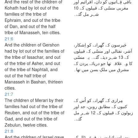
And the rest of the children of
باقی قِہاتیوں کو دان، افرائیم اور
Kohath had by lot out of the
مغربی منسّی کے قبیلوں کے 10
families of the tribe of
شہر مل گئے۔
Ephraim, and out of the tribe
of Dan, and out of the half
tribe of Manasseh, ten cities.
21:6
And the children of Gershon
جَیرسون کے گھرانے کو اِشکار،
had by lot out of the families of
آشر، نفتالی اور منسّی کے قبیلوں
the tribe of Issachar, and out
کے 13 شہر دیئے گئے۔ یہ منسّی
of the tribe of Asher, and out
کا وہ علاقہ تھا جو دریائے یردن کے
of the tribe of Naphtali, and
مشرق میں ملکِ بسن میں تھا۔
out of the half tribe of
Manasseh in Bashan, thirteen
cities.
21:7
The children of Merari by their
مِراری کے گھرانے کو اُس کے
families had out of the tribe of
کنبوں کے مطابق روبن، جد اور
Reuben, and out of the tribe of
زبولون کے قبیلوں کے 12 شہر مل
Gad, and out of the tribe of
گئے۔
Zebulun, twelve cities.
21:8
And the children of Israel gave
یوں اسرائیلیوں نے قرعہ ڈال کر