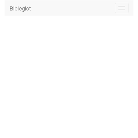
Bibleglot
Toggle
navigati