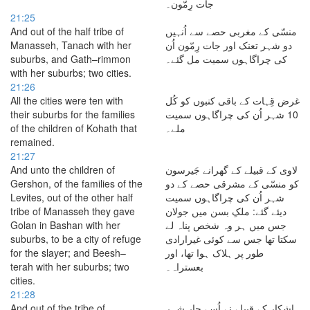
جات رِمّون۔
21:25
And out of the half tribe of
منسّی کے مغربی حصے سے اُنہیں
Manasseh, Tanach with her
دو شہر تعنک اور جات رِمّون اُن
suburbs, and Gath–rimmon
کی چراگاہوں سمیت مل گئے۔
with her suburbs; two cities.
21:26
All the cities were ten with
غرض قِہات کے باقی کنبوں کو کُل
their suburbs for the families
10 شہر اُن کی چراگاہوں سمیت
of the children of Kohath that
ملے۔
remained.
21:27
And unto the children of
لاوی کے قبیلے کے گھرانے جَیرسون
Gershon, of the families of the
کو منسّی کے مشرقی حصے کے دو
Levites, out of the other half
شہر اُن کی چراگاہوں سمیت
tribe of Manasseh they gave
دیئے گئے: ملکِ بسن میں جولان
Golan in Bashan with her
جس میں ہر وہ شخص پناہ لے
suburbs, to be a city of refuge
سکتا تھا جس سے کوئی غیرارادی
for the slayer; and Beesh–
طور پر ہلاک ہوا تھا، اور
terah with her suburbs; two
بعستراہ۔
cities.
21:28
And out of the tribe of
اِشکار کے قبیلے نے اُسے چار شہر