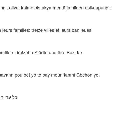
ngit olivat kolmetoistakymmentä ja niiden esikaupungit.
leurs familles: treize villes et leurs banlieues.
amilien: dreizehn Städte und ihre Bezirke.
t savann pou bèt yo te bay moun fanmi Gèchon yo.
כל ערי ה