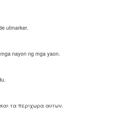
nde utmarker.
g mga nayon ng mga yaon.
du.
 και τα περιχωρα αυτων.