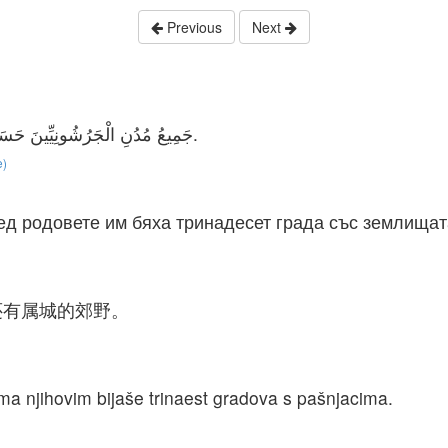
Previous
Next
جَمِيعُ مُدُنِ الْجَرُشُونِيِّينَ حَسَبَ عَشَائِرِهِمْ ثَلاَثَ عَشَرَةَ مَدِينَةً مَعَ مَسَارِحِهَا.
e)
ед родовете им бяха тринадесет града със землищат
还有属城的郊野。
 njihovim bijaše trinaest gradova s pašnjacima.