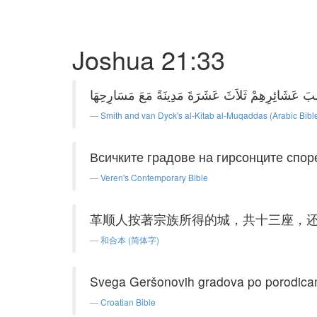
Joshua 21:33
Smith and van Dyck's al-Kitab al-Muqaddas (Arabic Bibl
Всичките градове на гирсонците спор
Veren's Contemporary Bible
革顺人按著宗族所得的城，共十三座，
和合本 (简体字)
Svega Geršonovih gradova po porodicama
Croatian Bible