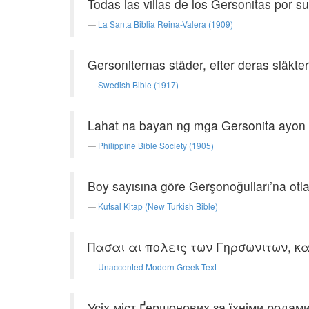
Todas las villas de los Gersonitas por su
La Santa Biblia Reina-Valera (1909)
Gersoniternas städer, efter deras släkter
Swedish Bible (1917)
Lahat na bayan ng mga Gersonita ayon 
Philippine Bible Society (1905)
Boy sayısına göre Gerşonoğulları’na otlak
Kutsal Kitap (New Turkish Bible)
Πασαι αι πολεις των Γηρσωνιτων, κ
Unaccented Modern Greek Text
Усіх міст Ґершонових за їхніми родами