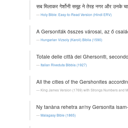
सब मिलाकर गेर्शोनी समूह ने तेरह नगर और उनके चा
Holy Bible: Easy-to-Read Version (Hindi ERV)
A Gersoniták összes városai, az ő család
Hungarian Vizsoly (Karoli) Biblia (1590)
Totale delle città dei Ghersoniti, secondo l
Italian Riveduta Bibbia (1927)
All the cities of the Gershonites accordin
King James Version (1769) with Strongs Numbers and 
Ny tanàna rehetra an'ny Gersonita isam-
Malagasy Bible (1865)