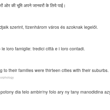
रों ओर की भूमि अपने जानवरों के लिये पाई।
jaik szerint, tizenhárom város és azoknak legelői.
e loro famiglie: tredici città e i loro contadi.
g to their families were thirteen cities with their suburbs.
Morphology
potony dia telo ambin'ny folo ary ny tany manodidina az