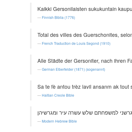
Kaikki Gersonilaisten sukukuntain kaupu
Finnish Biblia (1776)
Total des villes des Guerschonites, selon 
French Traduction de Louis Segond (1910)
Alle Städte der Gersoniter, nach ihren F
German Elberfelder (1871) (sogenannt)
Sa te fè antou trèz lavil ansanm ak tou
Haitian Creole Bible
גרשני למשפחתם שלש עשרה עיר ומגרשיהן׃
Modern Hebrew Bible