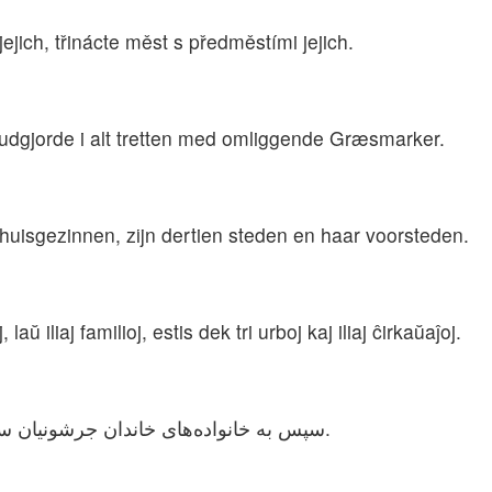
jich, třinácte měst s předměstími jejich.
 udgjorde i alt tretten med omliggende Græsmarker.
huisgezinnen, zijn dertien steden en haar voorsteden.
ŭ iliaj familioj, estis dek tri urboj kaj iliaj ĉirkaŭaĵoj.
سپس به خانواده‌های خاندان جرشونیان سیزده شهر با چراگاههای اطراف آنها داده شد.