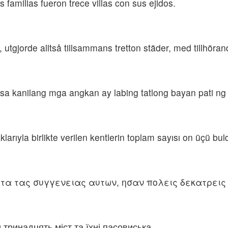
s familias fueron trece villas con sus ejidos.
, utgjorde alltså tillsammans tretton städer, med tillhöra
sa kanilang mga angkan ay labing tatlong bayan pati n
larıyla birlikte verilen kentlerin toplam sayısı on üçü bul
ατα τας συγγενειας αυτων, ησαν πολεις δεκατρεις
 тринадцять міст та їхні пасовиська.