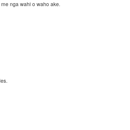
pa me nga wahi o waho ake.
des.