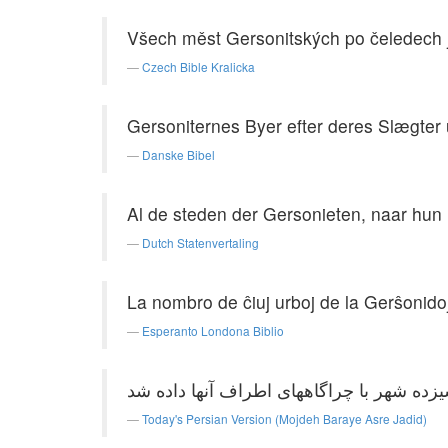
Všech měst Gersonitských po čeledech je
Czech Bible Kralicka
Gersoniternes Byer efter deres Slægter
Danske Bibel
Al de steden der Gersonieten, naar hun 
Dutch Statenvertaling
La nombro de ĉiuj urboj de la Gerŝonidoj, la
Esperanto Londona Biblio
Today's Persian Version (Mojdeh Baraye Asre Jadid)