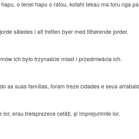
 hapu, o tenei hapu o ratou, kotahi tekau ma toru nga 
orde således i alt tretten byer med tilhørende jorder.
ów ich było trzynaście miast i przedmieścia ich.
o as suas famílias, foram treze cidades e seus arrabal
e lor, erau treisprezece cetăţi, şi împrejurimile lor.