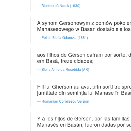
Bibelen på Norsk (1930)
A synom Gersonowym z domów pokolenia 
Manasesowego w Basan dostało się lose
Polish Biblia Gdanska (1881)
aos filhos de Gérson caíram por sorte, d
em Basã, treze cidades;
Bíblia Almeida Recebida (AR)
Fiii lui Gherşon au avut prin sorţi treispre
jumătate din seminţia lui Manase în Bas
Romanian Cornilescu Version
Y á los hijos de Gersón, por las familias 
Manasés en Basán, fueron dadas por suer