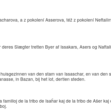
acharova, a z pokolení Asserova, též z pokolení Neftal
er deres Slægter tretten Byer af Issakars, Asers og Na
 huisgezinnen van den stam van Issaschar, en van den 
asse, in Bazan, bij het lot, dertien steden.
la familioj de la tribo de Isaĥar kaj de la tribo de Aŝer kaj
boj.