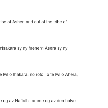
ibe of Asher, and out of the tribe of
'Isakara sy ny firenen'i Asera sy ny
iwi o Ihakara, no roto i o te iwi o Ahera,
e og av Naftali stamme og av den halve