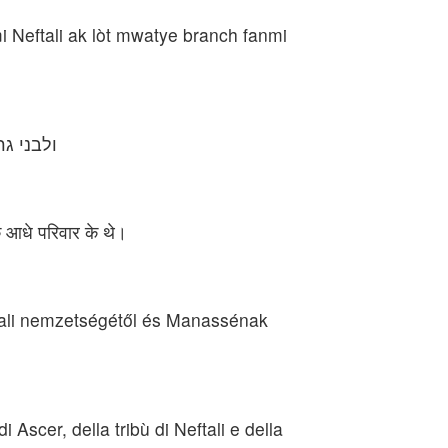
mi Neftali ak lòt mwatye branch fanmi
ולבני ג
के आधे परिवार के थे।
thali nemzetségétől és Manassénak
di Ascer, della tribù di Neftali e della