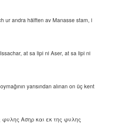
ch ur andra hälften av Manasse stam, i
har, at sa lipi ni Aser, at sa lipi ni
 oymağının yarısından alınan on üç kent
ς φυλης Ασηρ και εκ της φυλης