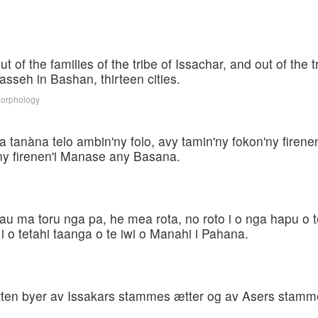
 of the families of the tribe of Issachar, and out of the tr
nasseh in Bashan, thirteen cities.
Morphology
 tanàna telo ambin'ny folo, avy tamin'ny fokon'ny firenen
 ny firenen'i Manase any Basana.
au ma toru nga pa, he mea rota, no roto i o nga hapu o te 
i i o tetahi taanga o te iwi o Manahi i Pahana.
etten byer av Issakars stammes ætter og av Asers stamm