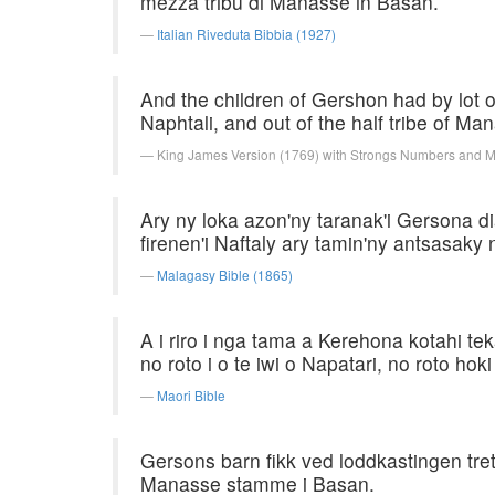
mezza tribù di Manasse in Basan.
Italian Riveduta Bibbia (1927)
And the children of Gershon had by lot out
Naphtali, and out of the half tribe of Ma
King James Version (1769) with Strongs Numbers and 
Ary ny loka azon'ny taranak'i Gersona dia
firenen'i Naftaly ary tamin'ny antsasaky
Malagasy Bible (1865)
A i riro i nga tama a Kerehona kotahi tek
no roto i o te iwi o Napatari, no roto hok
Maori Bible
Gersons barn fikk ved loddkastingen tr
Manasse stamme i Basan.