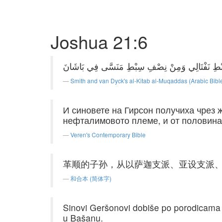
Joshua 21:6
Smith and van Dyck's al-Kitab al-Muqaddas (Arabic Bibl
И синовете на Гирсон получиха чрез 
нефталимовото племе, и от половина
Veren's Contemporary Bible
革顺的子孙，从以萨迦支派、亚设支派
和合本 (简体字)
Sinovi Geršonovi dobiše po porodicama 
u Bašanu.