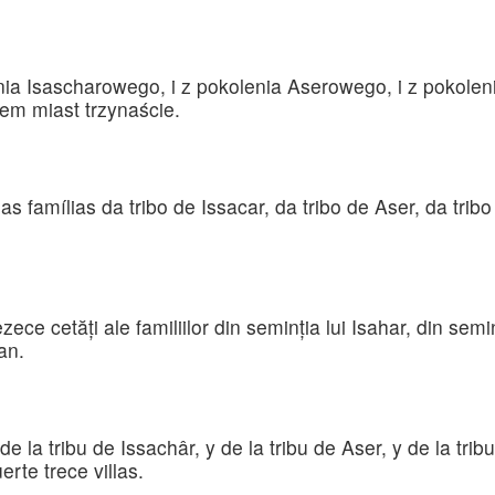
Isascharowego, i z pokolenia Aserowego, i z pokoleni
m miast trzynaście.
as famílias da tribo de Issacar, da tribo de Aser, da tri
zece cetăţi ale familiilor din seminţia lui Isahar, din semin
an.
de la tribu de Issachâr, y de la tribu de Aser, y de la tri
te trece villas.