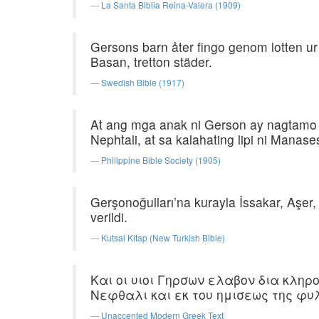
La Santa Biblia Reina-Valera (1909)
Gersons barn åter fingo genom lotten ur 
Basan, tretton städer.
Swedish Bible (1917)
At ang mga anak ni Gerson ay nagtamo sa 
Nephtali, at sa kalahating lipi ni Manas
Philippine Bible Society (1905)
Gerşonoğulları’na kurayla İssakar, Aşer
verildi.
Kutsal Kitap (New Turkish Bible)
Και οι υιοι Γηρσων ελαβον δια κληρ
Νεφθαλι και εκ του ημισεως της φυ
Unaccented Modern Greek Text