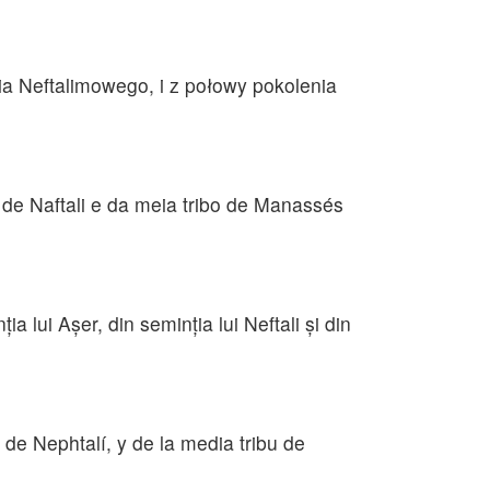
a Neftalimowego, i z połowy pokolenia
bo de Naftali e da meia tribo de Manassés
ţia lui Aşer, din seminţia lui Neftali şi din
bu de Nephtalí, y de la media tribu de