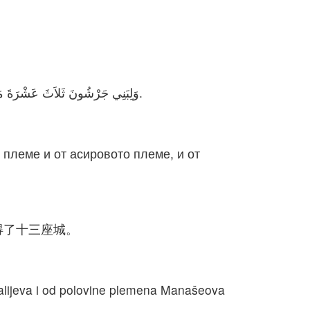
وَلِبَنِي جَرْشُونَ ثَلاَثَ عَشْرَةَ مَدِينَةً بِالْقُرْعَةِ مِنْ عَشَائِرِ سِبْطِ يَسَّاكَرَ وَمِنْ سِبْطِ أَشِيرَ وَمِنْ سِبْطِ نَفْتَالِي وَمِنْ نِصْفِ سِبْطِ مَنَسَّى فِي بَاشَانَ.
 племе и от асировото племе, и от
得了十三座城。
alijeva i od polovine plemena Manašeova