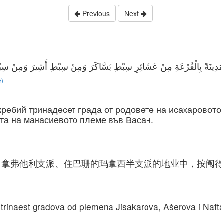
Previous
Next
e)
жребий тринадесет града от родовете на исахаровото
та на манасиевото племе във Васан.
、拿弗他利支派、住巴珊的玛拿西半支派的地业中，按阄
trinaest gradova od plemena Jisakarova, Ašerova i Naft