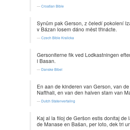
Croatian Bible
Synům pak Gerson, z čeledí pokolení Iz
v Bázan losem dáno měst třinácte.
Czech Bible Kralicka
Gersoniterne fik ved Lodkastningen eft
i Basan.
Danske Bibel
En aan de kinderen van Gerson, van de
Nafthali, en van den halven stam van Man
Dutch Statenvertaling
Kaj al la filoj de Gerŝon estis donitaj de 
de Manase en Baŝan, per loto, dek tri ur