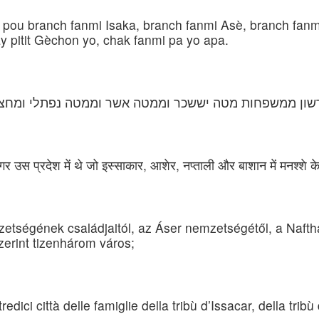
 ki pou branch fanmi Isaka, branch fanmi Asè, branch fan
 pitit Gèchon yo, chak fanmi pa yo apa.
רשון ממשפחות מטה יששכר וממטה אשר וממטה נפתלי ומחצי
 नगर उस प्रदेश में थे जो इस्साकार, आशेर, नप्ताली और बाशान में मनश्शे 
zetségének családjaitól, az Áser nemzetségétől, a Naf
erint tizenhárom város;
edici città delle famiglie della tribù d’Issacar, della tribù 