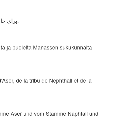
برای خاندان جرشونیان سیزده شهر در طایفه‌های یساکار، اشیر، نفتالی و نصف طایفهٔ منسی در باشان تعیین کردند.
alta ja puolelta Manassen sukukunnalta
d'Aser, de la tribu de Nephthali et de la
amme Aser und vom Stamme Naphtali und