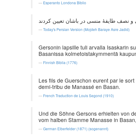
Esperanto Londona Biblio
Today's Persian Version (Mojdeh Baraye Asre Jadid)
Gersonin lapsille tuli arvalla Isaskari
Basanissa kolmetoistakymmentä kaupun
Finnish Biblia (1776)
Les fils de Guerschon eurent par le sort tr
demi-tribu de Manassé en Basan.
French Traduction de Louis Segond (1910)
Und die Söhne Gersons erhielten von 
vom halben Stamme Manasse in Basan, 
German Elberfelder (1871) (sogenannt)