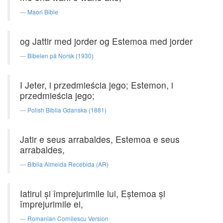
Maori Bible
og Jattir med jorder og Estemoa med jorder
Bibelen på Norsk (1930)
I Jeter, i przedmieścia jego; Estemon, i
przedmieścia jego;
Polish Biblia Gdanska (1881)
Jatir e seus arrabaldes, Estemoa e seus
arrabaldes,
Bíblia Almeida Recebida (AR)
Iatirul şi împrejurimile lui, Eştemoa şi
împrejurimile ei,
Romanian Cornilescu Version