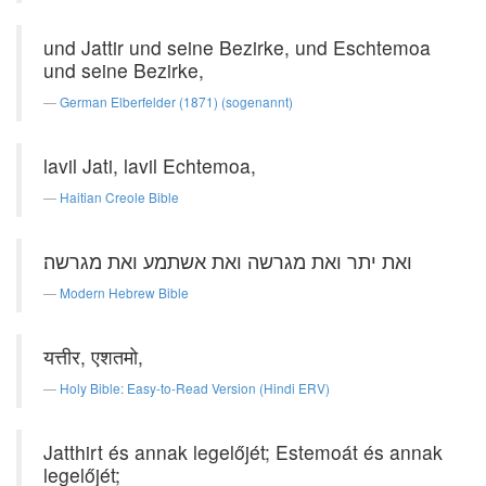
und Jattir und seine Bezirke, und Eschtemoa
und seine Bezirke,
German Elberfelder (1871) (sogenannt)
lavil Jati, lavil Echtemoa,
Haitian Creole Bible
ואת יתר ואת מגרשה ואת אשתמע ואת מגרשה׃
Modern Hebrew Bible
यत्तीर, एशतमो,
Holy Bible: Easy-to-Read Version (Hindi ERV)
Jatthirt és annak legelőjét; Estemoát és annak
legelőjét;