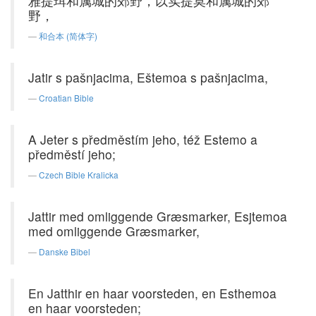
雅提珥和属城的郊野，以实提莫和属城的郊
野，
和合本 (简体字)
Jatir s pašnjacima, Eštemoa s pašnjacima,
Croatian Bible
A Jeter s předměstím jeho, též Estemo a
předměstí jeho;
Czech Bible Kralicka
Jattir med omliggende Græsmarker, Esjtemoa
med omliggende Græsmarker,
Danske Bibel
En Jatthir en haar voorsteden, en Esthemoa
en haar voorsteden;