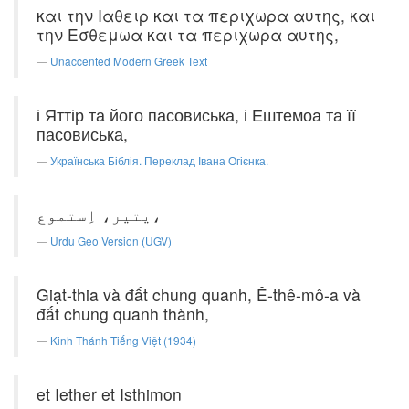
και την Ιαθειρ και τα περιχωρα αυτης, και
την Εσθεμωα και τα περιχωρα αυτης,
Unaccented Modern Greek Text
і Яттір та його пасовиська, і Ештемоа та її
пасовиська,
Українська Біблія. Переклад Івана Огієнка.
یتیر، اِستموع،
Urdu Geo Version (UGV)
Giạt-thia và đất chung quanh, Ê-thê-mô-a và
đất chung quanh thành,
Kinh Thánh Tiếng Việt (1934)
et Iether et Isthimon