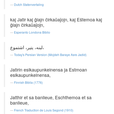
Dutch Statenvertaling
kaj Jatir kaj ĝiajn ĉirkaŭaĵojn, kaj Eŝtemoa kaj
ĝiajn ĉirkaŭaĵojn,
Esperanto Londona Biblio
لبنه، یتیر، اشتموع،
Today's Persian Version (Mojdeh Baraye Asre Jadid)
Jatirin esikaupunkeinensa ja Estmoan
esikaupunkeinensa,
Finnish Biblia (1776)
Jatthir et sa banlieue, Eschthemoa et sa
banlieue,
French Traduction de Louis Segond (1910)