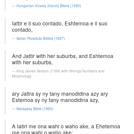
Hungarian Vizsoly (Karoli) Biblia (1590)
Iattir e il suo contado, Eshtemoa e il suo
contado,
Italian Riveduta Bibbia (1927)
And Jattir with her suburbs, and Eshtemoa
with her suburbs,
King James Version (1769) with Strongs Numbers and
Morphology
ary Jatira sy ny tany manodidina azy ary
Estemoa sy ny tany manodidina azy,
Malagasy Bible (1865)
A Iatiri me ona wahi o waho ake, a Ehetemoa
me ona wahi o waho ake;