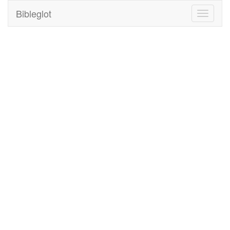
Bibleglot
Toggle
navigati