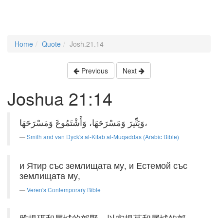
Home
Quote
Josh.21.14
Previous
Next
Joshua 21:14
وَيَتِّيرَ وَمَسْرَحَهَا، وَأَشْتَمُوعَ وَمَسْرَحَهَا،
Smith and van Dyck's al-Kitab al-Muqaddas (Arabic Bible)
и Ятир със землищата му, и Естемой със
землищата му,
Veren's Contemporary Bible