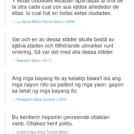
Y estas ciudades estaban apartadas la una de
la otra cada cual con sus ejidos alrededor de
ellas: lo cual fué en todas estas ciudades.
La Santa Biblia Reina-Valera (1909)
Var och en av dessa städer skulle bestå av
själva staden och tillhörande utmarker runt
omkring. Så var det med alla dessa städer.
Swedish Bible (1917)
Ang mga bayang ito ay kalakip bawa't isa ang
mga nayon nito sa palibot ng mga yaon: gayon
sa lahat ng mga bayang ito.
Philippine Bible Society (1905)
Bu kentlerin hepsinin çevresinde otlakları
vardı. Otlaksız kent yoktu.
Kutsal Kitap (New Turkish Bible)