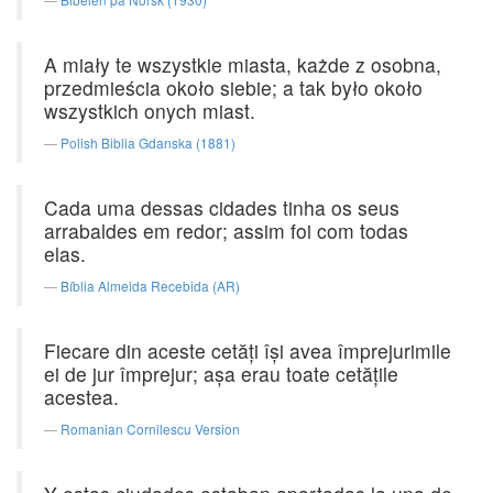
A miały te wszystkie miasta, każde z osobna,
przedmieścia około siebie; a tak było około
wszystkich onych miast.
Polish Biblia Gdanska (1881)
Cada uma dessas cidades tinha os seus
arrabaldes em redor; assim foi com todas
elas.
Bíblia Almeida Recebida (AR)
Fiecare din aceste cetăţi îşi avea împrejurimile
ei de jur împrejur; aşa erau toate cetăţile
acestea.
Romanian Cornilescu Version