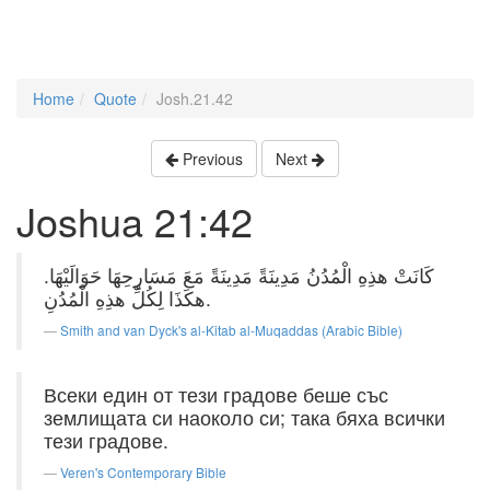
Home
Quote
Josh.21.42
Previous
Next
Joshua 21:42
كَانَتْ هذِهِ الْمُدُنُ مَدِينَةً مَدِينَةً مَعَ مَسَارِحِهَا حَوَالَيْهَا.
هكَذَا لِكُلِّ هذِهِ الْمُدُنِ.
Smith and van Dyck's al-Kitab al-Muqaddas (Arabic Bible)
Всеки един от тези градове беше със
землищата си наоколо си; така бяха всички
тези градове.
Veren's Contemporary Bible