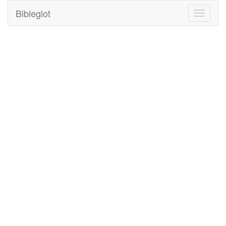
Bibleglot
Toggle
navigati