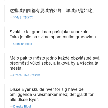
这些城四围都有属城的郊野，城城都是如此。
和合本 (简体字)
Svaki je taj grad imao pašnjake unaokolo.
Tako je bilo sa svima spomenutim gradovima.
Croatian Bible
Mělo pak to město jedno každé obzvláštně svá
předměstí vůkol sebe, a taková byla všecka ta
města.
Czech Bible Kralicka
Disse Byer skulde hver for sig have de
omliggende Græsmarker med; det gjaldt for
alle disse Byer.
Danske Bibel