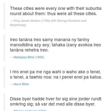
These cities were every one with their suburbs
round about them: thus were all these cities.
King James Version (1769) with Strongs Numbers and
Morphology
Ireo tanàna ireo samy manana ny taniny
manodidina azy avy; tahaka izany avokoa ireo
tanàna rehetra ireo.
Malagasy Bible (1865)
I riro enei pa me nga wahi o waho ake o tenei,
o tenei, a tawhio noa: na i penei enei pa katoa.
Maori Bible
Disse byer hadde hver for sig sine jorder rundt
omkring sig; så var det med alle disse byer.
Bibelen på Norsk (1930)