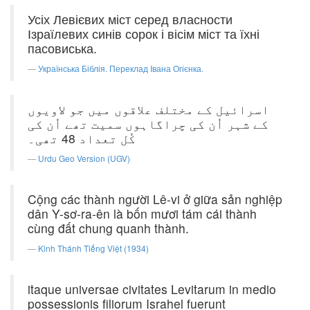
Усіх Левієвих міст серед власности
Ізраїлевих синів сорок і вісім міст та їхні
пасовиська.
Українська Біблія. Переклад Івана Огієнка.
اسرائیل کے مختلف علاقوں میں جو لاویوں
کے شہر اُن کی چراگاہوں سمیت تھے اُن کی
کُل تعداد 48 تھی۔
Urdu Geo Version (UGV)
Cộng các thành người Lê-vi ở giữa sản nghiệp
dân Y-sơ-ra-ên là bốn mươi tám cái thành
cùng đất chung quanh thành.
Kinh Thánh Tiếng Việt (1934)
itaque universae civitates Levitarum in medio
possessionis filiorum Israhel fuerunt