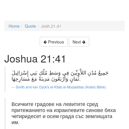
Home
Quote
Josh.21.41
Previous
Next
Joshua 21:41
جَمِيعُ مُدُنِ اللاَّوِيِّينَ فِي وَسَطِ مُلْكِ بَنِي إِسْرَائِيلَ
ثَمَانٍ وَأَرْبَعُونَ مَدِينَةً مَعَ مَسَارِحِهَا.
Smith and van Dyck's al-Kitab al-Muqaddas (Arabic Bible)
Всичките градове на левитите сред
притежанието на израилевите синове бяха
четиридесет и осем града със землищата
им.