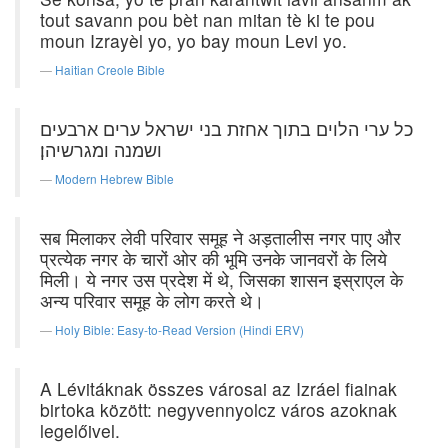
tout savann pou bèt nan mitan tè ki te pou
moun Izrayèl yo, yo bay moun Levi yo.
Haitian Creole Bible
כל ערי הלוים בתוך אחזת בני ישראל ערים ארבעים
ושמנה ומגרשיהן׃
Modern Hebrew Bible
सब मिलाकर लेवी परिवार समूह ने अड़तालीस नगर पाए और
प्रत्येक नगर के चारों ओर की भूमि उनके जानवरों के लिये
मिली। ये नगर उस प्रदेश में थे, जिसका शासन इस्राएल के
अन्य परिवार समूह के लोग करते थे।
Holy Bible: Easy-to-Read Version (Hindi ERV)
A Lévitáknak összes városai az Izráel fiainak
birtoka között: negyvennyolcz város azoknak
legelőivel.