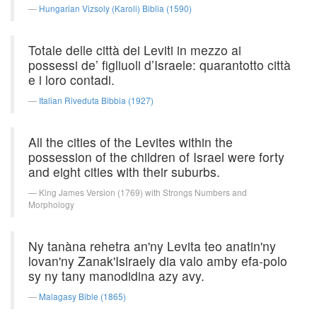
Hungarian Vizsoly (Karoli) Biblia (1590)
Totale delle città dei Leviti in mezzo ai
possessi de’ figliuoli d’Israele: quarantotto città
e i loro contadi.
Italian Riveduta Bibbia (1927)
All the cities of the Levites within the
possession of the children of Israel were forty
and eight cities with their suburbs.
King James Version (1769) with Strongs Numbers and
Morphology
Ny tanàna rehetra an'ny Levita teo anatin'ny
lovan'ny Zanak'Isiraely dia valo amby efa-polo
sy ny tany manodidina azy avy.
Malagasy Bible (1865)