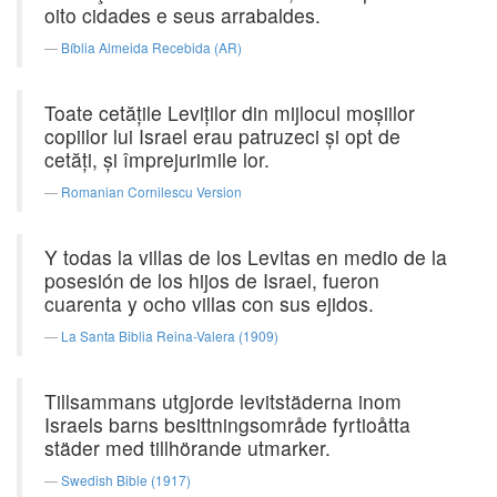
oito cidades e seus arrabaldes.
Bíblia Almeida Recebida (AR)
Toate cetăţile Leviţilor din mijlocul moşiilor
copiilor lui Israel erau patruzeci şi opt de
cetăţi, şi împrejurimile lor.
Romanian Cornilescu Version
Y todas la villas de los Levitas en medio de la
posesión de los hijos de Israel, fueron
cuarenta y ocho villas con sus ejidos.
La Santa Biblia Reina-Valera (1909)
Tillsammans utgjorde levitstäderna inom
Israels barns besittningsområde fyrtioåtta
städer med tillhörande utmarker.
Swedish Bible (1917)