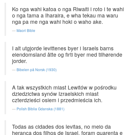
Ko nga wahi katoa o nga Riwaiti i roto i te wahi
o nga tama a Iharaira, e wha tekau ma waru
nga pa me nga wahi hoki o waho ake.
Maori Bible
I alt utgjorde levittenes byer i Israels barns
eiendomsland åtte og firti byer med tilhørende
jorder.
Bibelen på Norsk (1930)
A tak wszystkich miast Lewitów w pośrodku
dziedzictwa synów Izraelskich miast
czterdzieści osiem i przedmieścia ich.
Polish Biblia Gdanska (1881)
Todas as cidades dos levitas, no meio da
herança dos filhos de Israel, foram quarenta e