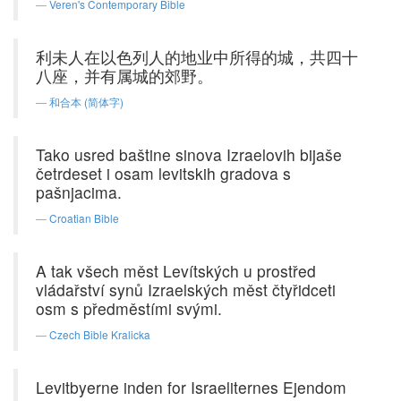
Veren's Contemporary Bible
利未人在以色列人的地业中所得的城，共四十
八座，并有属城的郊野。
和合本 (简体字)
Tako usred baštine sinova Izraelovih bijaše
četrdeset i osam levitskih gradova s
pašnjacima.
Croatian Bible
A tak všech měst Levítských u prostřed
vládařství synů Izraelských měst čtyřidceti
osm s předměstími svými.
Czech Bible Kralicka
Levitbyerne inden for Israeliternes Ejendom