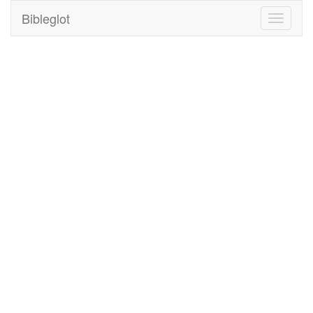
Bibleglot
Toggle
navigati