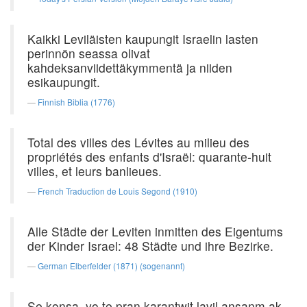
Kaikki Leviläisten kaupungit Israelin lasten
perinnön seassa olivat
kahdeksanviidettäkymmentä ja niiden
esikaupungit.
Finnish Biblia (1776)
Total des villes des Lévites au milieu des
propriétés des enfants d'Israël: quarante-huit
villes, et leurs banlieues.
French Traduction de Louis Segond (1910)
Alle Städte der Leviten inmitten des Eigentums
der Kinder Israel: 48 Städte und ihre Bezirke.
German Elberfelder (1871) (sogenannt)
Se konsa, yo te pran karantwit lavil ansanm ak