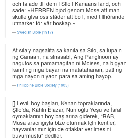
och talade till dem i Silo i Kanaans land, och
sade: »HERREN bjöd genom Mose att man
skulle giva oss städer att bo i, med tillhörande
utmarker för vår boskap.»
Swedish Bible (1917)
At sila'y nagsalita sa kanila sa Silo, sa lupain
ng Canaan, na sinasabi, Ang Panginoon ay
nagutos sa pamamagitan ni Moises, na bigyan
kami ng mga bayan na matatahanan, pati ng
mga nayon niyaon para sa aming hayop.
Philippine Bible Society (1905)
[] Levili boy başları, Kenan topraklarında,
Şilo’da, Kâhin Elazar, Nun oğlu Yeşu ve İsrail
oymaklarının boy başlarına giderek, “RAB,
Musa aracılığıyla bize oturmak için kentler,
hayvanlarımız için de otlaklar verilmesini
buyurmuştu” dediler.