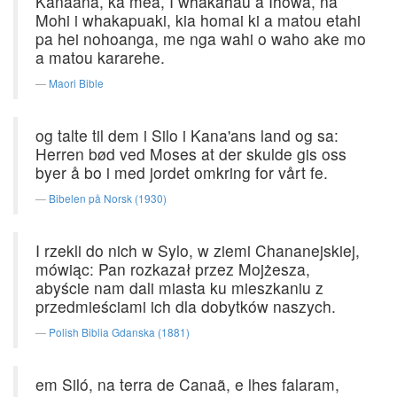
Kanaana, ka mea, I whakahau a Ihowa, na
Mohi i whakapuaki, kia homai ki a matou etahi
pa hei nohoanga, me nga wahi o waho ake mo
a matou kararehe.
Maori Bible
og talte til dem i Silo i Kana'ans land og sa:
Herren bød ved Moses at der skulde gis oss
byer å bo i med jordet omkring for vårt fe.
Bibelen på Norsk (1930)
I rzekli do nich w Sylo, w ziemi Chananejskiej,
mówiąc: Pan rozkazał przez Mojżesza,
abyście nam dali miasta ku mieszkaniu z
przedmieściami ich dla dobytków naszych.
Polish Biblia Gdanska (1881)
em Siló, na terra de Canaã, e lhes falaram,