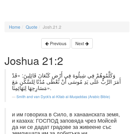
Home
Quote
Josh.21.2
Previous
Next
Joshua 21:2
وَكَلَّمُوهُمْ فِي شِيلُوهَ فِي أَرْضِ كَنْعَانَ قَائِلِينَ: «قَدْ
أَمَرَ الرَّبُّ عَلَى يَدِ مُوسَى أَنْ نُعْطَى مُدُنًا لِلسَّكَنِ مَعَ
مَسَارِحِهَا لِبَهَائِمِنَا».
Smith and van Dyck's al-Kitab al-Muqaddas (Arabic Bible)
и им говориха в Сило, в ханаанската земя,
и казаха: ГОСПОД заповяда чрез Мойсей
да ни се дадат градове за живеене със
землищата им за добитъка ни.