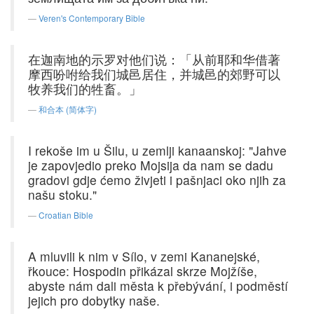
Veren's Contemporary Bible
在迦南地的示罗对他们说：「从前耶和华借著
摩西吩咐给我们城邑居住，并城邑的郊野可以
牧养我们的牲畜。」
和合本 (简体字)
I rekoše im u Šilu, u zemlji kanaanskoj: "Jahve
je zapovjedio preko Mojsija da nam se dadu
gradovi gdje ćemo živjeti i pašnjaci oko njih za
našu stoku."
Croatian Bible
A mluvili k nim v Sílo, v zemi Kananejské,
řkouce: Hospodin přikázal skrze Mojžíše,
abyste nám dali města k přebývání, i podměstí
jejich pro dobytky naše.