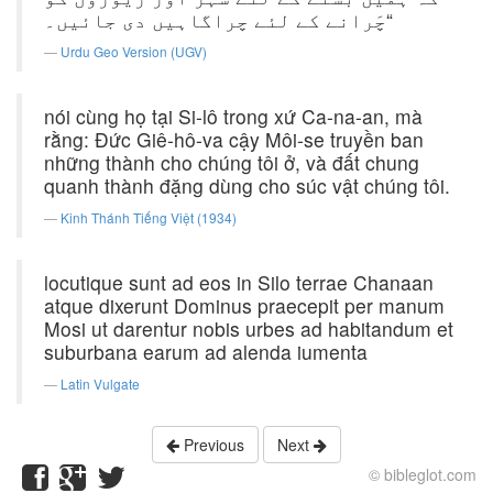
چَرانے کے لئے چراگاہیں دی جائیں۔“
Urdu Geo Version (UGV)
nói cùng họ tại Si-lô trong xứ Ca-na-an, mà
rằng: Ðức Giê-hô-va cậy Môi-se truyền ban
những thành cho chúng tôi ở, và đất chung
quanh thành đặng dùng cho súc vật chúng tôi.
Kinh Thánh Tiếng Việt (1934)
locutique sunt ad eos in Silo terrae Chanaan
atque dixerunt Dominus praecepit per manum
Mosi ut darentur nobis urbes ad habitandum et
suburbana earum ad alenda iumenta
Latin Vulgate
Previous
Next
© bibleglot.com