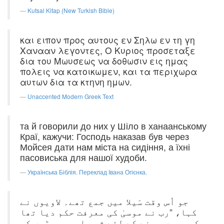
Kutsal Kitap (New Turkish Bible)
και ειπον προς αυτους εν Σηλω εν τη γη
Χανααν λεγοντες, Ο Κυριος προσεταξε
δια του Μωυσεως να δοθωσιν εις ημας
πολεις να κατοικωμεν, και τα περιχωρα
αυτων δια τα κτηνη ημων.
Unaccented Modern Greek Text
та й говорили до них у Шіло в ханаанському
Краї, кажучи: Господь наказав був через
Мойсея дати нам міста на сидіння, а їхні
пасовиська для нашої худоби.
Українська Біблія. Переклад Івана Огієнка.
جو اُس وقت سَیلا میں جمع تھے۔ لاویوں نے
کہا، ”رب نے موسیٰ کی معرفت حکم دیا تھا
کہ ہمیں بسنے کے لئے شہر اور ریوڑوں کو