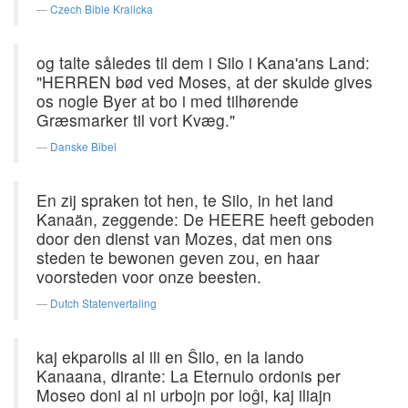
Czech Bible Kralicka
og talte således til dem i Silo i Kana'ans Land:
"HERREN bød ved Moses, at der skulde gives
os nogle Byer at bo i med tilhørende
Græsmarker til vort Kvæg."
Danske Bibel
En zij spraken tot hen, te Silo, in het land
Kanaän, zeggende: De HEERE heeft geboden
door den dienst van Mozes, dat men ons
steden te bewonen geven zou, en haar
voorsteden voor onze beesten.
Dutch Statenvertaling
kaj ekparolis al ili en Ŝilo, en la lando
Kanaana, dirante: La Eternulo ordonis per
Moseo doni al ni urbojn por loĝi, kaj iliajn