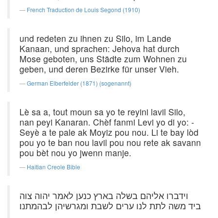
French Traduction de Louis Segond (1910)
und redeten zu ihnen zu Silo, im Lande
Kanaan, und sprachen: Jehova hat durch
Mose geboten, uns Städte zum Wohnen zu
geben, und deren Bezirke für unser Vieh.
German Elberfelder (1871) (sogenannt)
Lè sa a, tout moun sa yo te reyini lavil Silo,
nan peyi Kanaran. Chèf fanmi Levi yo di yo: -
Seyè a te pale ak Moyiz pou nou. Li te bay lòd
pou yo te ban nou lavil pou nou rete ak savann
pou bèt nou yo jwenn manje.
Haitian Creole Bible
וידברו אליהם בשלה בארץ כנען לאמר יהוה צוה
ביד משה לתת לנו ערים לשבת ומגרשיהן לבהמתנו׃