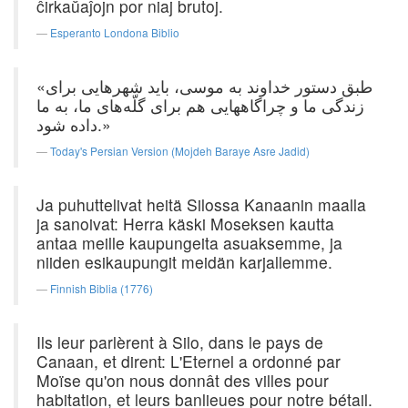
ĉirkaŭaĵojn por niaj brutoj.
Esperanto Londona Biblio
«طبق دستور خداوند به موسی، باید شهرهایی برای
زندگی ما و چراگاههایی هم برای گلّه‌های ما، به ما
داده شود.»
Today's Persian Version (Mojdeh Baraye Asre Jadid)
Ja puhuttelivat heitä Silossa Kanaanin maalla
ja sanoivat: Herra käski Moseksen kautta
antaa meille kaupungeita asuaksemme, ja
niiden esikaupungit meidän karjallemme.
Finnish Biblia (1776)
Ils leur parlèrent à Silo, dans le pays de
Canaan, et dirent: L'Eternel a ordonné par
Moïse qu'on nous donnât des villes pour
habitation, et leurs banlieues pour notre bétail.