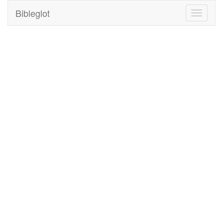
Bibleglot
Toggle
navigati