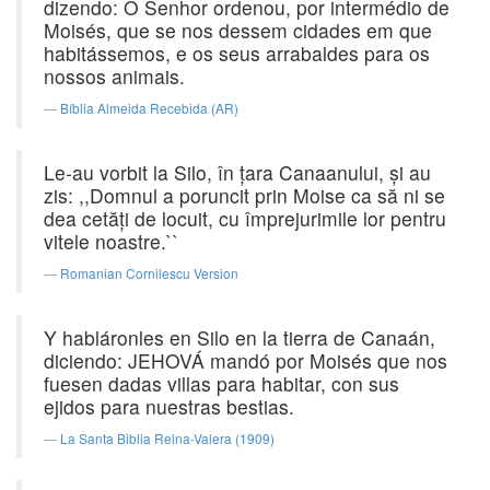
dizendo: O Senhor ordenou, por intermédio de
Moisés, que se nos dessem cidades em que
habitássemos, e os seus arrabaldes para os
nossos animais.
Bíblia Almeida Recebida (AR)
Le-au vorbit la Silo, în ţara Canaanului, şi au
zis: ,,Domnul a poruncit prin Moise ca să ni se
dea cetăţi de locuit, cu împrejurimile lor pentru
vitele noastre.``
Romanian Cornilescu Version
Y habláronles en Silo en la tierra de Canaán,
diciendo: JEHOVÁ mandó por Moisés que nos
fuesen dadas villas para habitar, con sus
ejidos para nuestras bestias.
La Santa Biblia Reina-Valera (1909)