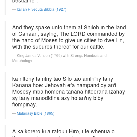
bestiame".
Italian Riveduta Bibbia (1927)
And they spake unto them at Shiloh in the land
of Canaan, saying, The LORD commanded by
the hand of Moses to give us cities to dwell in,
with the suburbs thereof for our cattle.
King James Version (1769) with Strongs Numbers and
Morphology
ka niteny taminy tao Silo tao amin'ny tany
Kanana hoe: Jehovah efa nampandidy an'i
Mosesy mba homena tanàna hitoerana izahay
sy tany manodidina azy ho an'ny biby
fiompinay.
Malagasy Bible (1865)
A ka korero ki a ratou i Hiro, i te whenua o