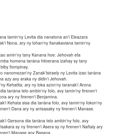
ana tamin'ny Levita dia nanatona an'i Eleazara
k'i Nona, ary ny lohan'ny fianakaviana tamin'ny
o tao amin'ny tany Kanana hoe: Jehovah efa
mba homena tanàna hitoerana izahay sy tany
biby fiompinay.
no nanomezan'ny Zanak'Isiraely ny Levita izao tanàna
na azy avy araka ny didin'i Jehovah.
ny Kehatita; ary ny loka azon'ny taranak'i Arona
dia tanàna telo ambin'ny folo, avy tamin'ny firenen'i
ona ary ny firenen'i Benjamina.
ak'i Kehata sisa dia tanàna folo, avy tamin'ny fokon'ny
irenen'i Dana ary ny antsasaky ny firenen'i Manase.
ak'i Gersona dia tanàna telo ambin'ny folo, avy
Isakara sy ny firenen'i Asera sy ny firenen'i Naftaly ary
renen'i Manase any Basana.