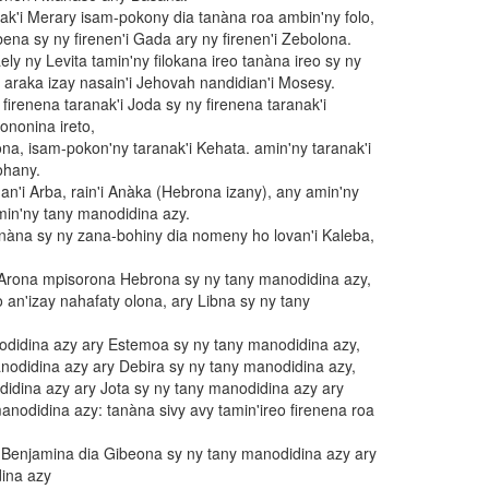
nak'i Merary isam-pokony dia tanàna roa ambin'ny folo,
bena sy ny firenen'i Gada ary ny firenen'i Zebolona.
ly ny Levita tamin'ny filokana ireo tanàna ireo sy ny
 araka izay nasain'i Jehovah nandidian'i Mosesy.
irenena taranak'i Joda sy ny firenena taranak'i
ononina ireto,
ona, isam-pokon'ny taranak'i Kehata. amin'ny taranak'i
ohany.
n'i Arba, rain'i Anàka (Hebrona izany), any amin'ny
min'ny tany manodidina azy.
àna sy ny zana-bohiny dia nomeny ho lovan'i Kaleba,
 Arona mpisorona Hebrona sy ny tany manodidina azy,
 an'izay nahafaty olona, ary Libna sy ny tany
nodidina azy ary Estemoa sy ny tany manodidina azy,
nodidina azy ary Debira sy ny tany manodidina azy,
didina azy ary Jota sy ny tany manodidina azy ary
anodidina azy: tanàna sivy avy tamin'ireo firenena roa
'i Benjamina dia Gibeona sy ny tany manodidina azy ary
ina azy