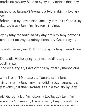
anodidina azy ary Almona sy ny tany manodidina azy,
pisorona, taranak'i Arona, dia telo ambin'ny folo ary
vy.
Rehata, dia ny Levita sisa tamin'ny taranak'i Kehata, ny
okana dia avy tamin'ny firenen'i Efraima.
y ny tany manodidina azy any amin'ny tany havoan'i
sirana ho an'izay nahafaty olona, ary Gazera sy ny
manodidina azy ary Beti-horona sy ny tany manodidina
i Dana dia Elteke sy ny tany manodidina azy ary
didina azy.
anodidina azy ary Gata-rimona sy ny tany manodidina
ky ny firenen'i Manase dia Tanaka sy ny tany
rimona sy ny tany tany manodidina azy: tanàna roa.
 fokon'ny taranak'i Kehata sisa dia folo ary ny tany
ak'i Gersona isan'ny fokon'ny Levita; avy tamin'ny
Manase dia Golana any Basana sy ny tany manodidina
a ho an'izay nahafaty olona, ary Bestera sy ny tany