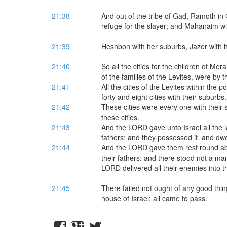
21:38
And out of the tribe of Gad, Ramoth in G
refuge for the slayer; and Mahanaim wi
21:39
Heshbon with her suburbs, Jazer with her
21:40
So all the cities for the children of Mer
of the families of the Levites, were by th
21:41
All the cities of the Levites within the 
forty and eight cities with their suburbs.
21:42
These cities were every one with their
these cities.
21:43
And the LORD gave unto Israel all the l
fathers; and they possessed it, and dwe
21:44
And the LORD gave them rest round abou
their fathers: and there stood not a ma
LORD delivered all their enemies into t
21:45
There failed not ought of any good th
house of Israel; all came to pass.