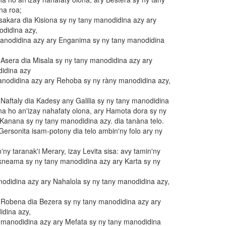
na roa;
Isakara dia Kisiona sy ny tany manodidina azy ary
odidina azy,
manodidina azy ary Enganima sy ny tany manodidina
i Asera dia Misala sy ny tany manodidina azy ary
idina azy
anodidina azy ary Rehoba sy ny ràny manodidina azy,
i Naftaly dia Kadesy any Galilia sy ny tany manodidina
na ho an'izay nahafaty olona, ary Hamota dora sy ny
Kanana sy ny tany manodidina azy. dia tanàna telo.
Gersonita isam-potony dia telo ambin'ny folo ary ny
'ny taranak'i Merary, izay Levita sisa: avy tamin'ny
okneama sy ny tany manodidina azy ary Karta sy ny
odidina azy ary Nahalola sy ny tany manodidina azy,
'i Robena dia Bezera sy ny tany manodidina azy ary
idina azy,
 manodidina azy ary Mefata sy ny tany manodidina