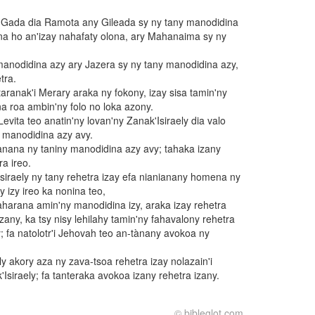
'i Gada dia Ramota any Gileada sy ny tany manodidina
na ho an'izay nahafaty olona, ary Mahanaima sy ny
anodidina azy ary Jazera sy ny tany manodidina azy,
tra.
aranak'i Merary araka ny fokony, izay sisa tamin'ny
na roa ambin'ny folo no loka azony.
evita teo anatin'ny lovan'ny Zanak'Isiraely dia valo
 manodidina azy avy.
nana ny taniny manodidina azy avy; tahaka izany
a ireo.
siraely ny tany rehetra izay efa nianianany homena ny
 izy ireo ka nonina teo,
aharana amin'ny manodidina izy, araka izay rehetra
any, ka tsy nisy lehilahy tamin'ny fahavalony rehetra
 fa natolotr'i Jehovah teo an-tànany avokoa ny
ly akory aza ny zava-tsoa rehetra izay nolazain'i
Isiraely; fa tanteraka avokoa izany rehetra izany.
© bibleglot.com