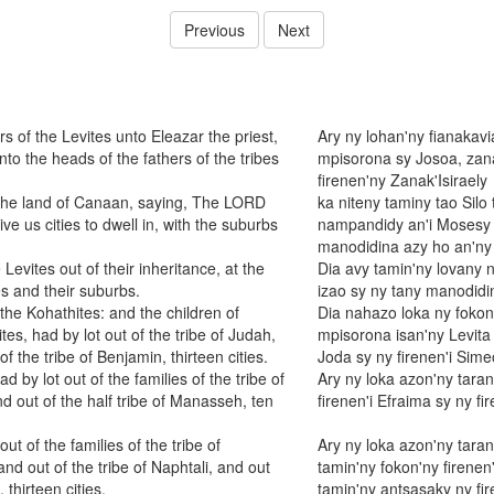
Previous
Next
 of the Levites unto Eleazar the priest,
Ary ny lohan'ny fianakavi
o the heads of the fathers of the tribes
mpisorona sy Josoa, zana
firenen'ny Zanak'Isiraely
 the land of Canaan, saying, The LORD
ka niteny taminy tao Sil
 us cities to dwell in, with the suburbs
nampandidy an'i Mosesy 
manodidina azy ho an'ny 
Levites out of their inheritance, at the
Dia avy tamin'ny lovany 
 and their suburbs.
izao sy ny tany manodidi
 the Kohathites: and the children of
Dia nahazo loka ny fokon'
tes, had by lot out of the tribe of Judah,
mpisorona isan'ny Levita 
f the tribe of Benjamin, thirteen cities.
Joda sy ny firenen'i Sime
d by lot out of the families of the tribe of
Ary ny loka azon'ny taran
d out of the half tribe of Manasseh, ten
firenen'i Efraima sy ny f
t of the families of the tribe of
Ary ny loka azon'ny taran
and out of the tribe of Naphtali, and out
tamin'ny fokon'ny firenen'
thirteen cities.
tamin'ny antsasaky ny fi