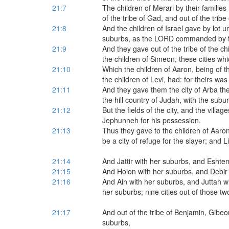
21:7
The children of Merari by their families
of the tribe of Gad, and out of the tribe
21:8
And the children of Israel gave by lot un
suburbs, as the LORD commanded by t
21:9
And they gave out of the tribe of the chi
the children of Simeon, these cities w
21:10
Which the children of Aaron, being of t
the children of Levi, had: for theirs was t
21:11
And they gave them the city of Arba the 
the hill country of Judah, with the subu
21:12
But the fields of the city, and the villa
Jephunneh for his possession.
21:13
Thus they gave to the children of Aaron
be a city of refuge for the slayer; and 
21:14
And Jattir with her suburbs, and Eshte
21:15
And Holon with her suburbs, and Debir 
21:16
And Ain with her suburbs, and Juttah 
her suburbs; nine cities out of those two
21:17
And out of the tribe of Benjamin, Gibe
suburbs,