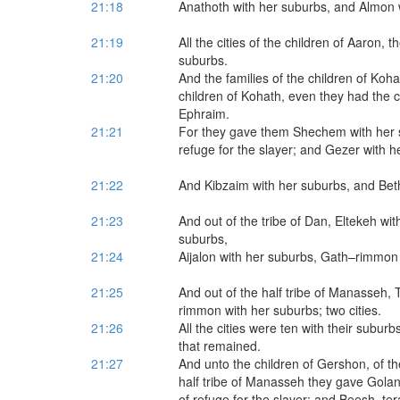
21:18
Anathoth with her suburbs, and Almon wi
21:19
All the cities of the children of Aaron, th
suburbs.
21:20
And the families of the children of Koh
children of Kohath, even they had the citi
Ephraim.
21:21
For they gave them Shechem with her s
refuge for the slayer; and Gezer with h
21:22
And Kibzaim with her suburbs, and Beth
21:23
And out of the tribe of Dan, Eltekeh wi
suburbs,
21:24
Aijalon with her suburbs, Gath–rimmon w
21:25
And out of the half tribe of Manasseh,
rimmon with her suburbs; two cities.
21:26
All the cities were ten with their suburb
that remained.
21:27
And unto the children of Gershon, of the
half tribe of Manasseh they gave Golan 
of refuge for the slayer; and Beesh–tera