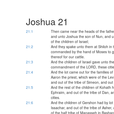
Joshua 21
21:1
Then came near the heads of the fathers
and unto Joshua the son of Nun, and unt
of the children of Israel;
21:2
And they spake unto them at Shiloh in
commanded by the hand of Moses to give
thereof for our cattle.
21:3
And the children of Israel gave unto the 
commandment of the LORD, these cities
21:4
And the lot came out for the families of
Aaron the priest, which were of the Levi
and out of the tribe of Simeon, and out o
21:5
And the rest of the children of Kohath ha
Ephraim, and out of the tribe of Dan, an
cities.
21:6
And the children of Gershon had by lot ou
Issachar, and out of the tribe of Asher, 
of the half tribe of Manasseh in Bashan, 