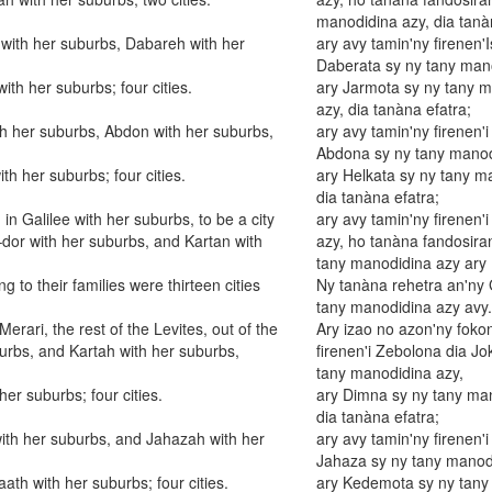
manodidina azy, dia tanà
n with her suburbs, Dabareh with her
ary avy tamin'ny firenen'
Daberata sy ny tany man
th her suburbs; four cities.
ary Jarmota sy ny tany 
azy, dia tanàna efatra;
ith her suburbs, Abdon with her suburbs,
ary avy tamin'ny firenen'
Abdona sy ny tany manod
h her suburbs; four cities.
ary Helkata sy ny tany m
dia tanàna efatra;
 in Galilee with her suburbs, to be a city
ary avy tamin'ny firenen'
dor with her suburbs, and Kartan with
azy, ho tanàna fandosira
tany manodidina azy ary 
g to their families were thirteen cities
Ny tanàna rehetra an'ny 
tany manodidina azy avy.
Merari, the rest of the Levites, out of the
Ary izao no azon'ny fokon
urbs, and Kartah with her suburbs,
firenen'i Zebolona dia J
tany manodidina azy,
er suburbs; four cities.
ary Dimna sy ny tany man
dia tanàna efatra;
with her suburbs, and Jahazah with her
ary avy tamin'ny firenen
Jahaza sy ny tany manod
h with her suburbs; four cities.
ary Kedemota sy ny tany