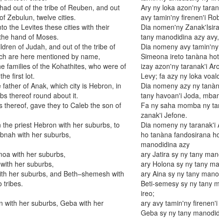
 had out of the tribe of Reuben, and out
Ary ny loka azon'ny tara
 of Zebulun, twelve cities.
avy tamin'ny firenen'i Ro
to the Levites these cities with their
Dia nomen'ny Zanak'Isirae
he hand of Moses.
tany manodidina azy avy,
ldren of Judah, and out of the tribe of
Dia nomeny avy tamin'ny f
hich are here mentioned by name,
Simeona ireto tanàna hot
he families of the Kohathites, who were of
izay azon'ny taranak'i Ar
he first lot.
Levy; fa azy ny loka voal
father of Anak, which city is Hebron, in
Dia nomeny azy ny tanàna
rbs thereof round about it.
tany havoan'i Joda, mba
ges thereof, gave they to Caleb the son of
Fa ny saha momba ny tan
zanak'i Jefone.
 the priest Hebron with her suburbs, to
Dia nomeny ny taranak'i
Libnah with her suburbs,
ho tanàna fandosirana ho
manodidina azy
moa with her suburbs,
ary Jatira sy ny tany ma
with her suburbs,
ary Holona sy ny tany ma
with her suburbs, and Beth–shemesh with
ary Aina sy ny tany mano
 tribes.
Beti-semesy sy ny tany m
ireo;
on with her suburbs, Geba with her
ary avy tamin'ny firenen
Geba sy ny tany manodid