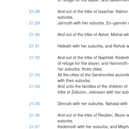
21:28
And out of the tribe of Issachar, Kisho
suburbs,
21:29
Jarmuth with her suburbs, En–gannim wi
21:30
And out of the tribe of Asher, Mishal w
21:31
Helkath with her suburbs, and Rehob wit
21:32
And out of the tribe of Naphtali, Kedesh
of refuge for the slayer; and Hammoth–
her suburbs; three cities.
21:33
All the cities of the Gershonites accordin
with their suburbs.
21:34
And unto the families of the children of 
tribe of Zebulun, Jokneam with her sub
21:35
Dimnah with her suburbs, Nahalal with h
21:36
And out of the tribe of Reuben, Bezer 
suburbs,
21:37
Kedemoth with her suburbs, and Mephaat