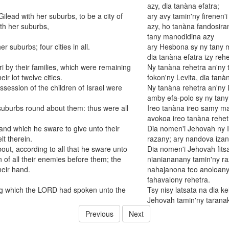
azy, dia tanàna efatra;
ilead with her suburbs, to be a city of
ary avy tamin'ny firenen
th her suburbs,
azy, ho tanàna fandosira
tany manodidina azy
 suburbs; four cities in all.
ary Hesbona sy ny tany m
dia tanàna efatra izy rehe
ari by their families, which were remaining
Ny tanàna rehetra an'ny t
eir lot twelve cities.
fokon'ny Levita, dia tanà
possession of the children of Israel were
Ny tanàna rehetra an'ny L
amby efa-polo sy ny tany
 suburbs round about them: thus were all
Ireo tanàna ireo samy ma
avokoa ireo tanàna rehetr
and which he sware to give unto their
Dia nomen'i Jehovah ny I
lt therein.
razany; ary nandova izany
t, according to all that he sware unto
Dia nomen'i Jehovah fits
n of all their enemies before them; the
nianiananany tamin'ny raz
heir hand.
nahajanona teo anoloany;
fahavalony rehetra.
ing which the LORD had spoken unto the
Tsy nisy latsata na dia ke
Jehovah tamin'ny taranak'
Previous
Next