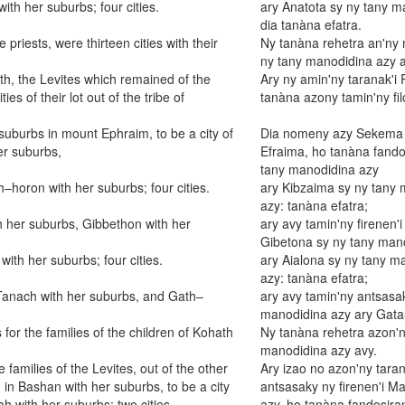
th her suburbs; four cities.
ary Anatota sy ny tany m
dia tanàna efatra.
e priests, were thirteen cities with their
Ny tanàna rehetra an'ny m
ny tany manodidina azy a
ath, the Levites which remained of the
Ary ny amin'ny taranak'i 
es of their lot out of the tribe of
tanàna azony tamin'ny fil
uburbs in mount Ephraim, to be a city of
Dia nomeny azy Sekema s
er suburbs,
Efraima, ho tanàna fando
tany manodidina azy
–horon with her suburbs; four cities.
ary Kibzaima sy ny tany 
azy: tanàna efatra;
th her suburbs, Gibbethon with her
ary avy tamin'ny firenen'
Gibetona sy ny tany mano
ith her suburbs; four cities.
ary Aialona sy ny tany m
azy: tanàna efatra;
 Tanach with her suburbs, and Gath–
ary avy tamin'ny antsasa
manodidina azy ary Gata-
s for the families of the children of Kohath
Ny tanàna rehetra azon'ny
manodidina azy avy.
 families of the Levites, out of the other
Ary izao no azon'ny taran
in Bashan with her suburbs, to be a city
antsasaky ny firenen'i 
h with her suburbs; two cities.
azy, ho tanàna fandosiran