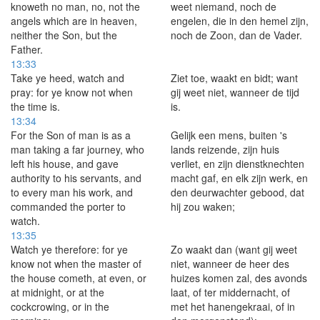
knoweth no man, no, not the
weet niemand, noch de
angels which are in heaven,
engelen, die in den hemel zijn,
neither the Son, but the
noch de Zoon, dan de Vader.
Father.
13:33
Take ye heed, watch and
Ziet toe, waakt en bidt; want
pray: for ye know not when
gij weet niet, wanneer de tijd
the time is.
is.
13:34
For the Son of man is as a
Gelijk een mens, buiten 's
man taking a far journey, who
lands reizende, zijn huis
left his house, and gave
verliet, en zijn dienstknechten
authority to his servants, and
macht gaf, en elk zijn werk, en
to every man his work, and
den deurwachter gebood, dat
commanded the porter to
hij zou waken;
watch.
13:35
Watch ye therefore: for ye
Zo waakt dan (want gij weet
know not when the master of
niet, wanneer de heer des
the house cometh, at even, or
huizes komen zal, des avonds
at midnight, or at the
laat, of ter middernacht, of
cockcrowing, or in the
met het hanengekraai, of in