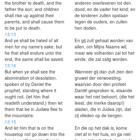
the brother to death, and the
anderen overleveren tot den
father the son; and children
dood, en de vader het kind; en
shall rise up against their
de kinderen zullen opstaan
parents, and shall cause them
tegen de ouders, en zullen
to be put to death.
hen doden.
13:13
And ye shall be hated of all
En gij zult gehaat worden van
men for my name's sake: but
allen, om Mijns Naams wil;
he that shall endure unto the
maar wie volharden zal tot het
end, the same shall be saved.
einde, die zal zalig worden.
13:14
But when ye shall see the
Wanneer gij dan zult zien den
abomination of desolation,
gruwel der verwoesting,
spoken of by Daniel the
waarvan door den profeet
prophet, standing where it
Daniël gesproken is, staande
ought not, (let him that
waar het niet behoort, (die het
readeth understand,) then let
leest, die merke daarop!)
them that be in Judæa flee to
alsdan, die in Judea zijn, dat
the mountains:
zij vlieden op de bergen.
13:15
And let him that is on the
En die op het dak is, kome
housetop not go down into the
niet af in het huis, en ga niet