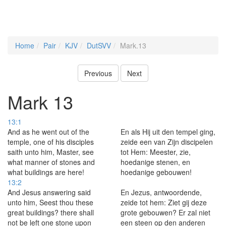
Home
Pair
KJV
DutSVV
Mark.13
Previous
Next
Mark 13
13:1
And as he went out of the
En als Hij uit den tempel ging,
temple, one of his disciples
zeide een van Zijn discipelen
saith unto him, Master, see
tot Hem: Meester, zie,
what manner of stones and
hoedanige stenen, en
what buildings are here!
hoedanige gebouwen!
13:2
And Jesus answering said
En Jezus, antwoordende,
unto him, Seest thou these
zeide tot hem: Ziet gij deze
great buildings? there shall
grote gebouwen? Er zal niet
not be left one stone upon
een steen op den anderen