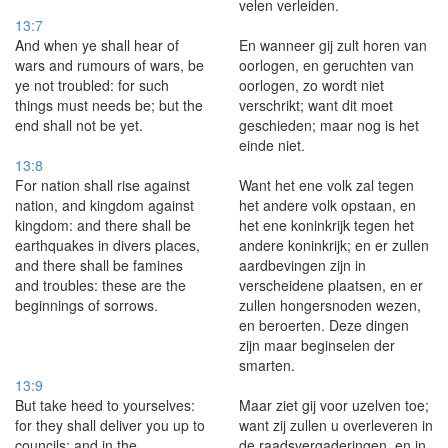
velen verleiden.
13:7
And when ye shall hear of
En wanneer gij zult horen van
wars and rumours of wars, be
oorlogen, en geruchten van
ye not troubled: for such
oorlogen, zo wordt niet
things must needs be; but the
verschrikt; want dit moet
end shall not be yet.
geschieden; maar nog is het
einde niet.
13:8
For nation shall rise against
Want het ene volk zal tegen
nation, and kingdom against
het andere volk opstaan, en
kingdom: and there shall be
het ene koninkrijk tegen het
earthquakes in divers places,
andere koninkrijk; en er zullen
and there shall be famines
aardbevingen zijn in
and troubles: these are the
verscheidene plaatsen, en er
beginnings of sorrows.
zullen hongersnoden wezen,
en beroerten. Deze dingen
zijn maar beginselen der
smarten.
13:9
But take heed to yourselves:
Maar ziet gij voor uzelven toe;
for they shall deliver you up to
want zij zullen u overleveren in
councils; and in the
de raadsvergaderingen, en in