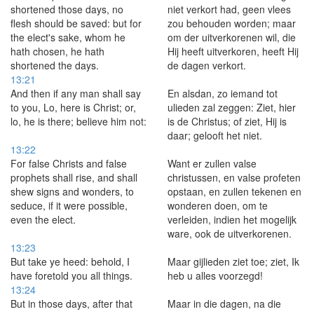
shortened those days, no
niet verkort had, geen vlees
flesh should be saved: but for
zou behouden worden; maar
the elect's sake, whom he
om der uitverkorenen wil, die
hath chosen, he hath
Hij heeft uitverkoren, heeft Hij
shortened the days.
de dagen verkort.
13:21
And then if any man shall say
En alsdan, zo iemand tot
to you, Lo, here is Christ; or,
ulieden zal zeggen: Ziet, hier
lo, he is there; believe him not:
is de Christus; of ziet, Hij is
daar; gelooft het niet.
13:22
For false Christs and false
Want er zullen valse
prophets shall rise, and shall
christussen, en valse profeten
shew signs and wonders, to
opstaan, en zullen tekenen en
seduce, if it were possible,
wonderen doen, om te
even the elect.
verleiden, indien het mogelijk
ware, ook de uitverkorenen.
13:23
But take ye heed: behold, I
Maar gijlieden ziet toe; ziet, Ik
have foretold you all things.
heb u alles voorzegd!
13:24
But in those days, after that
Maar in die dagen, na die