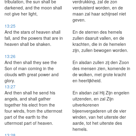
tribulation, the sun shall be
verdrukking, zal de zon
darkened, and the moon shall
verduisterd worden, en de
not give her light,
maan zal haar schijnsel niet
geven.
13:25
And the stars of heaven shall
En de sterren des hemels
fall, and the powers that are in
zullen daaruit vallen, en de
heaven shall be shaken.
krachten, die in de hemelen
zijn, zullen bewogen worden.
13:26
And then shall they see the
En alsdan zullen zij den Zoon
Son of man coming in the
des mensen zien, komende in
clouds with great power and
de wolken, met grote kracht
glory.
en heerlijkheid.
13:27
And then shall he send his
En alsdan zal Hij Zijn engelen
angels, and shall gather
uitzenden, en zal Zijn
together his elect from the
uitverkorenen
four winds, from the uttermost
bijeenvergaderen uit de vier
part of the earth to the
winden, van het uiterste der
uttermost part of heaven.
aarde, tot het uiterste des
hemels.
13:28