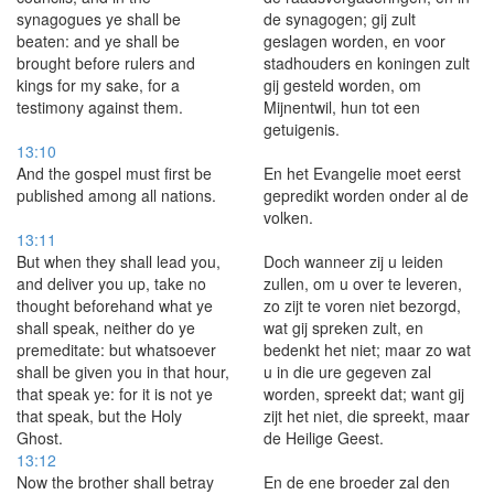
synagogues ye shall be
de synagogen; gij zult
beaten: and ye shall be
geslagen worden, en voor
brought before rulers and
stadhouders en koningen zult
kings for my sake, for a
gij gesteld worden, om
testimony against them.
Mijnentwil, hun tot een
getuigenis.
13:10
And the gospel must first be
En het Evangelie moet eerst
published among all nations.
gepredikt worden onder al de
volken.
13:11
But when they shall lead you,
Doch wanneer zij u leiden
and deliver you up, take no
zullen, om u over te leveren,
thought beforehand what ye
zo zijt te voren niet bezorgd,
shall speak, neither do ye
wat gij spreken zult, en
premeditate: but whatsoever
bedenkt het niet; maar zo wat
shall be given you in that hour,
u in die ure gegeven zal
that speak ye: for it is not ye
worden, spreekt dat; want gij
that speak, but the Holy
zijt het niet, die spreekt, maar
Ghost.
de Heilige Geest.
13:12
Now the brother shall betray
En de ene broeder zal den