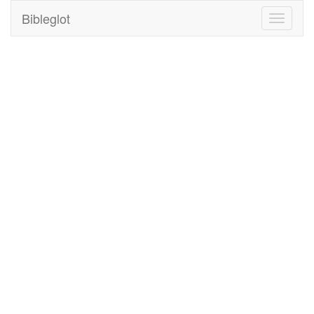
Bibleglot
Toggle
navigati