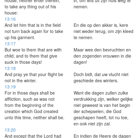
house, neither enter therein,
in, om iets uit zijn huis weg te
to take any thing out of his
nemen.
house:
13:16
And let him that is in the field
En die op den akker is, kere
not turn back again for to take
niet weder terug, om zijn kleed
up his garment.
te nemen.
13:17
But woe to them that are with
Maar wee den bevruchten en
child, and to them that give
den zogenden vrouwen in die
suck in those days!
dagen!
13:18
And pray ye that your flight be
Doch bidt, dat uw vlucht niet
not in the winter.
geschiede des winters.
13:19
For in those days shall be
Want die dagen zullen zulke
affliction, such as was not
verdrukking zijn, welker gelijke
from the beginning of the
niet geweest is van het begin
creation which God created
der schepselen, die God
unto this time, neither shall be.
geschapen heeft, tot nu toe,
en ook niet zijn zal.
13:20
And except that the Lord had
En indien de Heere de dagen