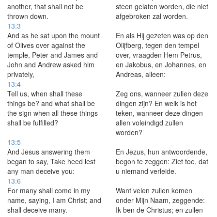
another, that shall not be
steen gelaten worden, die niet
thrown down.
afgebroken zal worden.
13:3
And as he sat upon the mount
En als Hij gezeten was op den
of Olives over against the
Olijfberg, tegen den tempel
temple, Peter and James and
over, vraagden Hem Petrus,
John and Andrew asked him
en Jakobus, en Johannes, en
privately,
Andreas, alleen:
13:4
Tell us, when shall these
Zeg ons, wanneer zullen deze
things be? and what shall be
dingen zijn? En welk is het
the sign when all these things
teken, wanneer deze dingen
shall be fulfilled?
allen voleindigd zullen
worden?
13:5
And Jesus answering them
En Jezus, hun antwoordende,
began to say, Take heed lest
begon te zeggen: Ziet toe, dat
any man deceive you:
u niemand verleide.
13:6
For many shall come in my
Want velen zullen komen
name, saying, I am Christ; and
onder Mijn Naam, zeggende:
shall deceive many.
Ik ben de Christus; en zullen