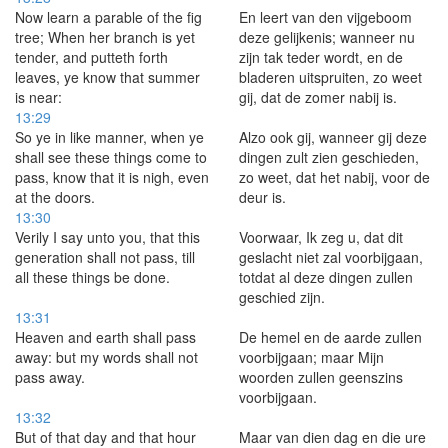
Now learn a parable of the fig
En leert van den vijgeboom
tree; When her branch is yet
deze gelijkenis; wanneer nu
tender, and putteth forth
zijn tak teder wordt, en de
leaves, ye know that summer
bladeren uitspruiten, zo weet
is near:
gij, dat de zomer nabij is.
13:29
So ye in like manner, when ye
Alzo ook gij, wanneer gij deze
shall see these things come to
dingen zult zien geschieden,
pass, know that it is nigh, even
zo weet, dat het nabij, voor de
at the doors.
deur is.
13:30
Verily I say unto you, that this
Voorwaar, Ik zeg u, dat dit
generation shall not pass, till
geslacht niet zal voorbijgaan,
all these things be done.
totdat al deze dingen zullen
geschied zijn.
13:31
Heaven and earth shall pass
De hemel en de aarde zullen
away: but my words shall not
voorbijgaan; maar Mijn
pass away.
woorden zullen geenszins
voorbijgaan.
13:32
But of that day and that hour
Maar van dien dag en die ure