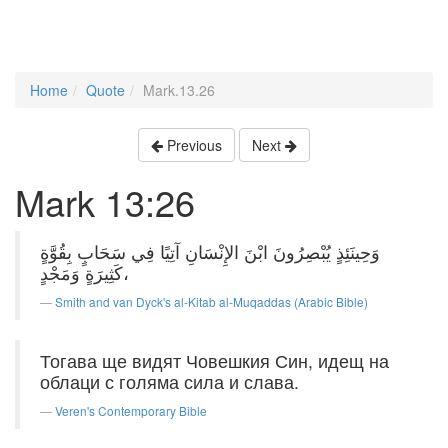
Home
Quote
Mark.13.26
Previous
Next
Mark 13:26
وَحِينَئِذٍ يُبْصِرُونَ ابْنَ الإِنْسَانِ آتِيًا فِي سَحَابٍ بِقُوَّةٍ
كَثِيرَةٍ وَمَجْدٍ،
Smith and van Dyck's al-Kitab al-Muqaddas (Arabic Bible)
Тогава ще видят Човешкия Син, идещ на
облаци с голяма сила и слава.
Veren's Contemporary Bible