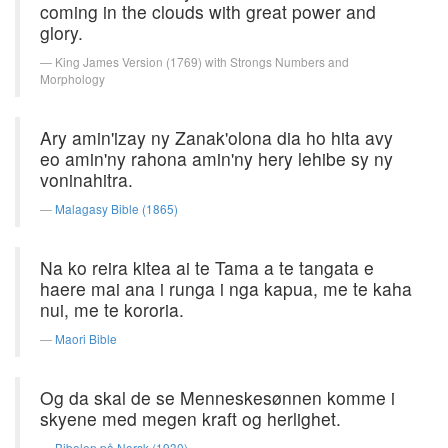
coming in the clouds with great power and
glory.
King James Version (1769) with Strongs Numbers and
Morphology
Ary amin'izay ny Zanak'olona dia ho hita avy
eo amin'ny rahona amin'ny hery lehibe sy ny
voninahitra.
Malagasy Bible (1865)
Na ko reira kitea ai te Tama a te tangata e
haere mai ana i runga i nga kapua, me te kaha
nui, me te kororia.
Maori Bible
Og da skal de se Menneskesønnen komme i
skyene med megen kraft og herlighet.
Bibelen på Norsk (1930)