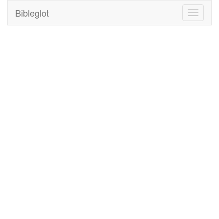
Bibleglot
Toggle
navigati