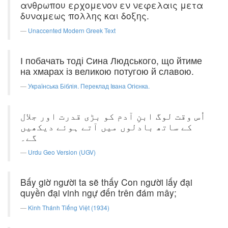
ανθρωπου ερχομενον εν νεφελαις μετα
δυναμεως πολλης και δοξης.
Unaccented Modern Greek Text
І побачать тоді Сина Людського, що йтиме
на хмарах із великою потугою й славою.
Українська Біблія. Переклад Івана Огієнка.
اُس وقت لوگ ابنِ آدم کو بڑی قدرت اور جلال
کے ساتھ بادلوں میں آتے ہوئے دیکھیں
گے۔
Urdu Geo Version (UGV)
Bấy giờ người ta sẽ thấy Con người lấy đại
quyền đại vinh ngự đến trên đám mây;
Kinh Thánh Tiếng Việt (1934)