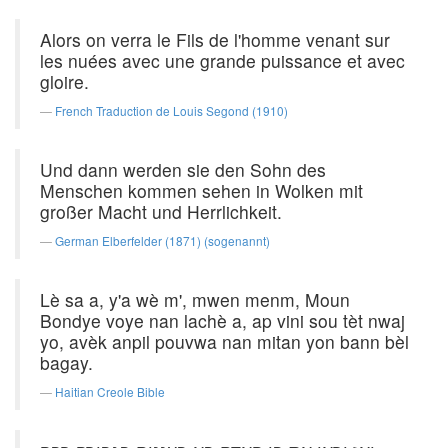
Alors on verra le Fils de l'homme venant sur
les nuées avec une grande puissance et avec
gloire.
French Traduction de Louis Segond (1910)
Und dann werden sie den Sohn des
Menschen kommen sehen in Wolken mit
großer Macht und Herrlichkeit.
German Elberfelder (1871) (sogenannt)
Lè sa a, y'a wè m', mwen menm, Moun
Bondye voye nan lachè a, ap vini sou tèt nwaj
yo, avèk anpil pouvwa nan mitan yon bann bèl
bagay.
Haitian Creole Bible