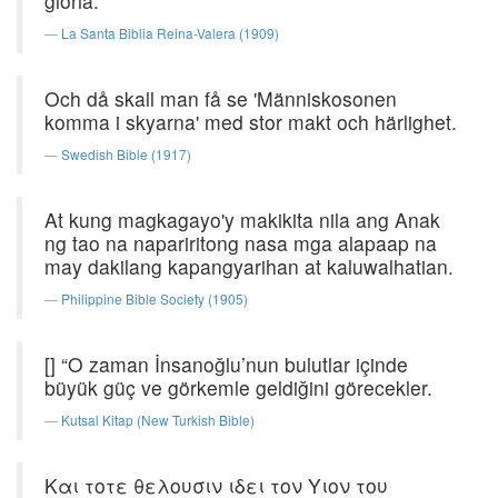
gloria.
La Santa Biblia Reina-Valera (1909)
Och då skall man få se 'Människosonen
komma i skyarna' med stor makt och härlighet.
Swedish Bible (1917)
At kung magkagayo'y makikita nila ang Anak
ng tao na napariritong nasa mga alapaap na
may dakilang kapangyarihan at kaluwalhatian.
Philippine Bible Society (1905)
[] “O zaman İnsanoğlu’nun bulutlar içinde
büyük güç ve görkemle geldiğini görecekler.
Kutsal Kitap (New Turkish Bible)
Και τοτε θελουσιν ιδει τον Υιον του