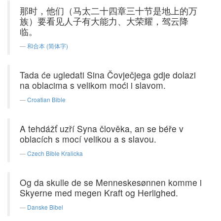
那时，他们（马太二十四章三十节是地上的万
族）要看见人子有大能力、大荣耀，驾云降
临。
和合本 (简体字)
Tada će ugledati Sina Čovječjega gdje dolazi
na oblacima s velikom moći i slavom.
Croatian Bible
A tehdážť uzří Syna člověka, an se béře v
oblacích s mocí velikou a s slavou.
Czech Bible Kralicka
Og da skulle de se Menneskesønnen komme i
Skyerne med megen Kraft og Herlighed.
Danske Bibel