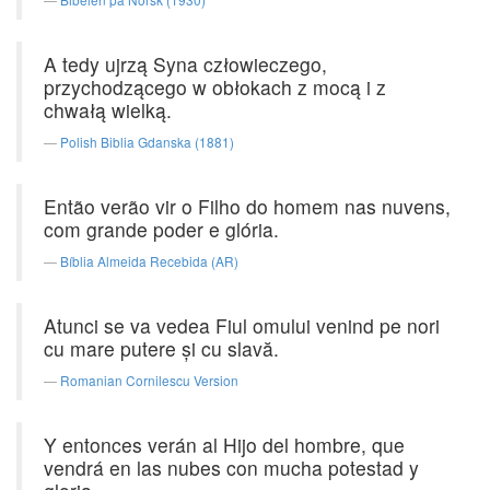
A tedy ujrzą Syna człowieczego,
przychodzącego w obłokach z mocą i z
chwałą wielką.
Polish Biblia Gdanska (1881)
Então verão vir o Filho do homem nas nuvens,
com grande poder e glória.
Bíblia Almeida Recebida (AR)
Atunci se va vedea Fiul omului venind pe nori
cu mare putere şi cu slavă.
Romanian Cornilescu Version
Y entonces verán al Hijo del hombre, que
vendrá en las nubes con mucha potestad y