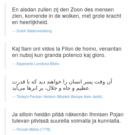
En alsdan zullen zij den Zoon des mensen
zien, komende in de wolken, met grote kracht
en heerlijkheid.
Dutch Statenvertaling
Kaj tiam oni vidos la Filon de homo, venantan
en nuboj kun granda potenco kaj gloro.
Esperanto Londona Biblio
آن وقت پسر انسان را خواهند دید كه با قدرت
عظیم و جاه و جلال، بر ابرها می‌آید.
Today's Persian Version (Mojdeh Baraye Asre Jadid)
Ja silloin heidän pitää näkemän Ihmisen Pojan
tulevan pilvissä suurella voimalla ja kunnialla.
Finnish Biblia (1776)