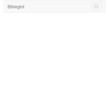
Bibleglot
Toggle
navigati