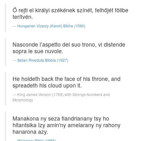
Ő rejti el királyi székének színét, felhőjét fölibe
terítvén.
Hungarian Vizsoly (Karoli) Biblia (1590)
Nasconde l’aspetto del suo trono, vi distende
sopra le sue nuvole.
Italian Riveduta Bibbia (1927)
He holdeth back the face of his throne, and
spreadeth his cloud upon it.
King James Version (1769) with Strongs Numbers and
Morphology
Manakona ny seza fiandrianany tsy ho
hitantsika Izy amin'ny amelarany ny rahony
hanarona azy.
Malagasy Bible (1865)