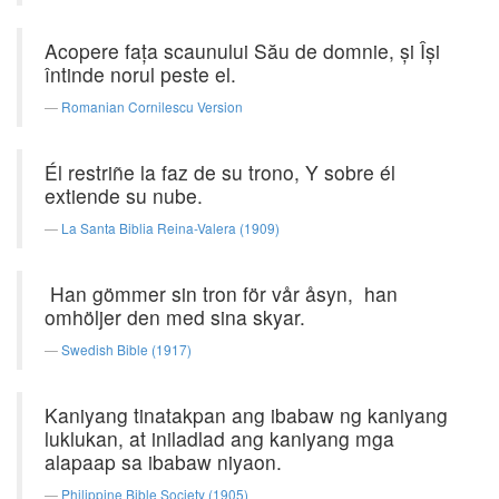
Acopere faţa scaunului Său de domnie, şi Îşi
întinde norul peste el.
Romanian Cornilescu Version
Él restriñe la faz de su trono, Y sobre él
extiende su nube.
La Santa Biblia Reina-Valera (1909)
Han gömmer sin tron för vår åsyn, han
omhöljer den med sina skyar.
Swedish Bible (1917)
Kaniyang tinatakpan ang ibabaw ng kaniyang
luklukan, at iniladlad ang kaniyang mga
alapaap sa ibabaw niyaon.
Philippine Bible Society (1905)