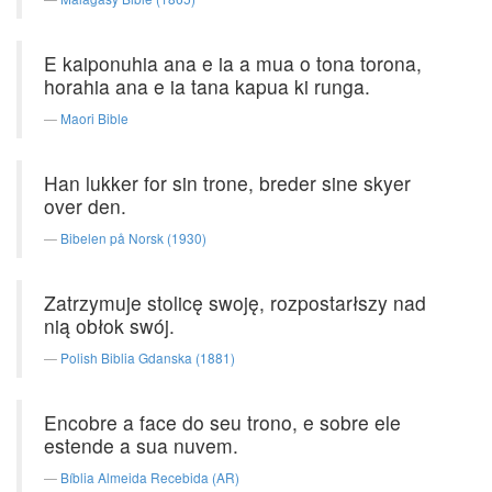
E kaiponuhia ana e ia a mua o tona torona,
horahia ana e ia tana kapua ki runga.
Maori Bible
Han lukker for sin trone, breder sine skyer
over den.
Bibelen på Norsk (1930)
Zatrzymuje stolicę swoję, rozpostarłszy nad
nią obłok swój.
Polish Biblia Gdanska (1881)
Encobre a face do seu trono, e sobre ele
estende a sua nuvem.
Bíblia Almeida Recebida (AR)