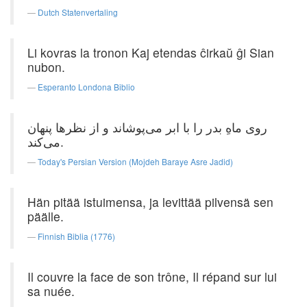
Dutch Statenvertaling
Li kovras la tronon Kaj etendas ĉirkaŭ ĝi Sian
nubon.
Esperanto Londona Biblio
روی ماهِ بدر را با ابر می‌پوشاند و از نظرها پنهان
می‌کند.
Today's Persian Version (Mojdeh Baraye Asre Jadid)
Hän pitää istuimensa, ja levittää pilvensä sen
päälle.
Finnish Biblia (1776)
Il couvre la face de son trône, Il répand sur lui
sa nuée.