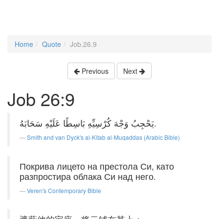
Home
Quote
Job.26.9
Previous
Next
Job 26:9
يَحْجِبُ وَجْهَ كُرْسِيِّهِ بَاسِطًا عَلَيْهِ سَحَابَهُ.
Smith and van Dyck's al-Kitab al-Muqaddas (Arabic Bible)
Покрива лицето на престола Си, като
разпростира облака Си над него.
Veren's Contemporary Bible