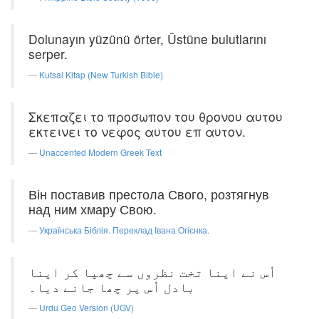
Dolunayın yüzünü örter, Üstüne bulutlarını
serper.
Kutsal Kitap (New Turkish Bible)
Σκεπαζει το προσωπον του θρονου αυτου
εκτεινει το νεφος αυτου επ αυτον.
Unaccented Modern Greek Text
Він поставив престола Свого, розтягнув
над ним хмару Свою.
Українська Біблія. Переклад Івана Огієнка.
اُس نے اپنا تخت نظروں سے چھپا کر اپنا
بادل اُس پر چھا جانے دیا۔
Urdu Geo Version (UGV)