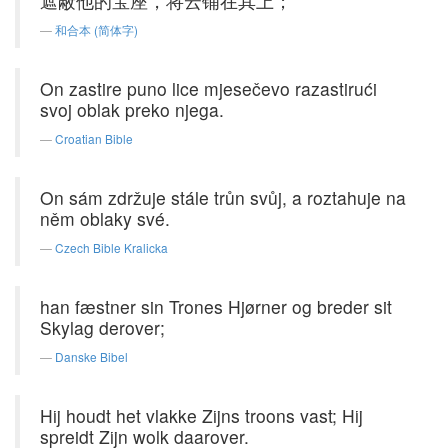
遮蔽他的宝座，将云铺在其上；
和合本 (简体字)
On zastire puno lice mjesečevo razastirući
svoj oblak preko njega.
Croatian Bible
On sám zdržuje stále trůn svůj, a roztahuje na
něm oblaky své.
Czech Bible Kralicka
han fæstner sin Trones Hjørner og breder sit
Skylag derover;
Danske Bibel
Hij houdt het vlakke Zijns troons vast; Hij
spreidt Zijn wolk daarover.