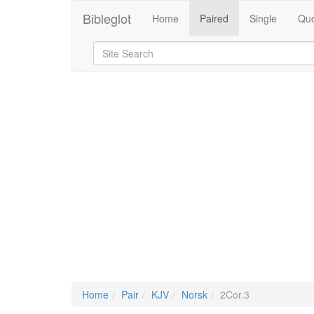
Bibleglot
Home
Paired
Single
Quo
Home
Pair
KJV
Norsk
2Cor.3