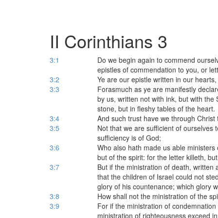
II Corinthians 3
3:1
Do we begin again to commend ourselv
epistles of commendation to you, or le
3:2
Ye are our epistle written in our hearts
3:3
Forasmuch as ye are manifestly declared
by us, written not with ink, but with the S
stone, but in fleshy tables of the heart.
3:4
And such trust have we through Christ
3:5
Not that we are sufficient of ourselves t
sufficiency is of God;
3:6
Who also hath made us able ministers of
but of the spirit: for the letter killeth, but
3:7
But if the ministration of death, writte
that the children of Israel could not st
glory of his countenance; which glory 
3:8
How shall not the ministration of the spi
3:9
For if the ministration of condemnatio
ministration of righteousness exceed in 