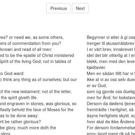
Previous
Next
es? or need we, as some others,
Begynner vi atter å gi os
tters of commendation from you?
trenger til skussmålsbrev 
, known and read of all men:
I er vårt brev, innskrevet 
 to be the epistle of Christ ministered
idet det blir vitterlig at I
pirit of the living God; not in tables of
blekk, men med den leven
kjødtavler.
 to God-ward:
Men en sådan tillit har vi 
o think any thing as of ourselves; but our
ikke at vi av oss selv due
er av Gud,
 the new testament; not of the letter,
som og gjorde oss duelige 
 the spirit giveth life.
men for Ånd; for bokstave
n and engraven in stones, was glorious, so
Dersom da dødens tjenest
edfastly behold the face of Moses for the
fremtrådte i herlighet, så
was to be done away:
åsyns herlighets skyld, 
rit be rather glorious?
hvor skal da ikke Åndens 
n be glory, much more doth the
For dersom fordømmelsens 
glory.
ennu langt mere rik på he