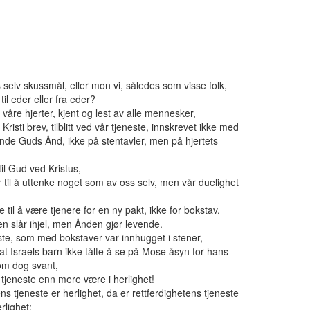
s selv skussmål, eller mon vi, således som visse folk,
til eder eller fra eder?
i våre hjerter, kjent og lest av alle mennesker,
 er Kristi brev, tilblitt ved vår tjeneste, innskrevet ikke med
de Guds Ånd, ikke på stentavler, men på hjertets
til Gud ved Kristus,
r til å uttenke noget som av oss selv, men vår duelighet
til å være tjenere for en ny pakt, ikke for bokstav,
n slår ihjel, men Ånden gjør levende.
e, som med bokstaver var innhugget i stener,
 at Israels barn ikke tålte å se på Mose åsyn for hans
som dog svant,
tjeneste enn mere være i herlighet!
tjeneste er herlighet, da er rettferdighetens tjeneste
rlighet;