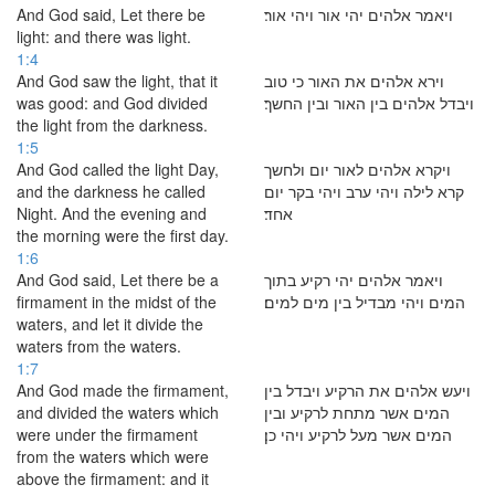
And God said, Let there be
ויאמר אלהים יהי אור ויהי אור׃
light: and there was light.
1:4
And God saw the light, that it
וירא אלהים את האור כי טוב
was good: and God divided
ויבדל אלהים בין האור ובין החשך׃
the light from the darkness.
1:5
And God called the light Day,
ויקרא אלהים לאור יום ולחשך
and the darkness he called
קרא לילה ויהי ערב ויהי בקר יום
Night. And the evening and
אחד׃
the morning were the first day.
1:6
And God said, Let there be a
ויאמר אלהים יהי רקיע בתוך
firmament in the midst of the
המים ויהי מבדיל בין מים למים׃
waters, and let it divide the
waters from the waters.
1:7
And God made the firmament,
ויעש אלהים את הרקיע ויבדל בין
and divided the waters which
המים אשר מתחת לרקיע ובין
were under the firmament
המים אשר מעל לרקיע ויהי כן׃
from the waters which were
above the firmament: and it