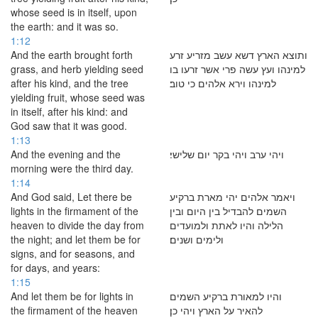
whose seed is in itself, upon
the earth: and it was so.
1:12
And the earth brought forth
ותוצא הארץ דשא עשב מזריע זרע
grass, and herb yielding seed
למינהו ועץ עשה פרי אשר זרעו בו
after his kind, and the tree
למינהו וירא אלהים כי טוב׃
yielding fruit, whose seed was
in itself, after his kind: and
God saw that it was good.
1:13
And the evening and the
ויהי ערב ויהי בקר יום שלישי׃
morning were the third day.
1:14
And God said, Let there be
ויאמר אלהים יהי מארת ברקיע
lights in the firmament of the
השמים להבדיל בין היום ובין
heaven to divide the day from
הלילה והיו לאתת ולמועדים
the night; and let them be for
ולימים ושנים׃
signs, and for seasons, and
for days, and years:
1:15
And let them be for lights in
והיו למאורת ברקיע השמים
the firmament of the heaven
להאיר על הארץ ויהי כן׃