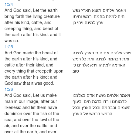
1:24
And God said, Let the earth
ויאמר אלהים תוצא הארץ נפש
bring forth the living creature
חיה למינה בהמה ורמש וחיתו
after his kind, cattle, and
ארץ למינה ויהי כן׃
creeping thing, and beast of
the earth after his kind: and it
was so.
1:25
And God made the beast of
ויעש אלהים את חית הארץ למינה
the earth after his kind, and
ואת הבהמה למינה ואת כל רמש
cattle after their kind, and
האדמה למינהו וירא אלהים כי
every thing that creepeth upon
טוב׃
the earth after his kind: and
God saw that it was good.
1:26
And God said, Let us make
ויאמר אלהים נעשה אדם בצלמנו
man in our image, after our
כדמותנו וירדו בדגת הים ובעוף
likeness: and let them have
השמים ובבהמה ובכל הארץ ובכל
dominion over the fish of the
הרמש הרמש על הארץ׃
sea, and over the fowl of the
air, and over the cattle, and
over all the earth, and over