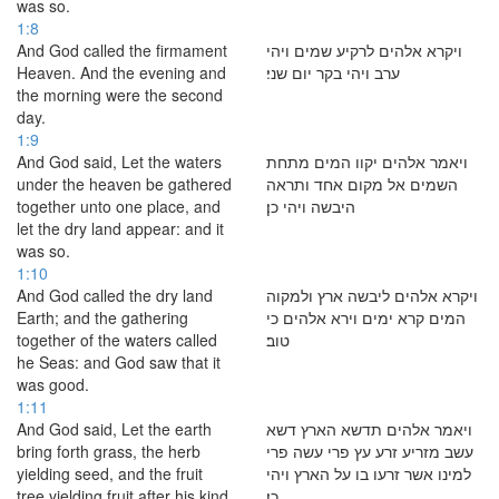
was so.
1:8
And God called the firmament
ויקרא אלהים לרקיע שמים ויהי
Heaven. And the evening and
ערב ויהי בקר יום שני׃
the morning were the second
day.
1:9
And God said, Let the waters
ויאמר אלהים יקוו המים מתחת
under the heaven be gathered
השמים אל מקום אחד ותראה
together unto one place, and
היבשה ויהי כן׃
let the dry land appear: and it
was so.
1:10
And God called the dry land
ויקרא אלהים ליבשה ארץ ולמקוה
Earth; and the gathering
המים קרא ימים וירא אלהים כי
together of the waters called
טוב׃
he Seas: and God saw that it
was good.
1:11
And God said, Let the earth
ויאמר אלהים תדשא הארץ דשא
bring forth grass, the herb
עשב מזריע זרע עץ פרי עשה פרי
yielding seed, and the fruit
למינו אשר זרעו בו על הארץ ויהי
tree yielding fruit after his kind,
כן׃