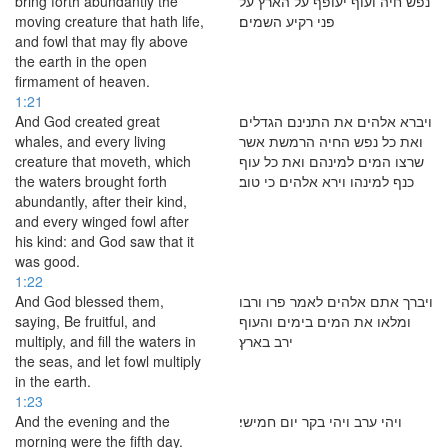
bring forth abundantly the
נפש חיה ועוף יעופף על הארץ על
moving creature that hath life,
פני רקיע השמים׃
and fowl that may fly above
the earth in the open
firmament of heaven.
1:21
And God created great
ויברא אלהים את התנינם הגדלים
whales, and every living
ואת כל נפש החיה הרמשת אשר
creature that moveth, which
שרצו המים למינהם ואת כל עוף
the waters brought forth
כנף למינהו וירא אלהים כי טוב׃
abundantly, after their kind,
and every winged fowl after
his kind: and God saw that it
was good.
1:22
And God blessed them,
ויברך אתם אלהים לאמר פרו ורבו
saying, Be fruitful, and
ומלאו את המים בימים והעוף
multiply, and fill the waters in
ירב בארץ׃
the seas, and let fowl multiply
in the earth.
1:23
And the evening and the
ויהי ערב ויהי בקר יום חמישי׃
morning were the fifth day.