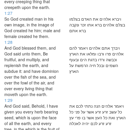
every creeping thing that
creepeth upon the earth.
1:27
So God created man in his
ויברא אלהים את האדם בצלמו
own image, in the image of
בצלם אלהים ברא אתו זכר ונקבה
God created he him; male and
ברא אתם׃
female created he them.
1:28
And God blessed them, and
ויברך אתם אלהים ויאמר להם
God said unto them, Be
אלהים פרו ורבו ומלאו את הארץ
fruitful, and multiply, and
וכבשה ורדו בדגת הים ובעוף
replenish the earth, and
השמים ובכל חיה הרמשת על
subdue it: and have dominion
הארץ׃
over the fish of the sea, and
over the fowl of the air, and
over every living thing that
moveth upon the earth.
1:29
And God said, Behold, I have
ויאמר אלהים הנה נתתי לכם את
given you every herb bearing
כל עשב זרע זרע אשר על פני כל
seed, which is upon the face
הארץ ואת כל העץ אשר בו פרי עץ
of all the earth, and every
זרע זרע לכם יהיה לאכלה׃
tree, in the which is the fruit of