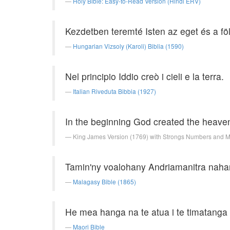
Holy Bible: Easy-to-Read Version (Hindi ERV)
Kezdetben teremté Isten az eget és a föl
Hungarian Vizsoly (Karoli) Biblia (1590)
Nel principio Iddio creò i cieli e la terra.
Italian Riveduta Bibbia (1927)
In the beginning God created the heaven
King James Version (1769) with Strongs Numbers and 
Tamin'ny voalohany Andriamanitra nahary
Malagasy Bible (1865)
He mea hanga na te atua i te timatanga
Maori Bible