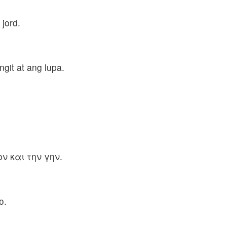
jord.
git at ang lupa.
ν και την γην.
ю.