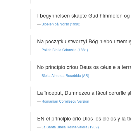
I begynnelsen skapte Gud himmelen og 
Bibelen på Norsk (1930)
Na początku stworzył Bóg niebo i ziemię
Polish Biblia Gdanska (1881)
No princípio criou Deus os céus e a terr
Bíblia Almeida Recebida (AR)
La început, Dumnezeu a făcut cerurile şi
Romanian Cornilescu Version
EN el principio crió Dios los cielos y la ti
La Santa Biblia Reina-Valera (1909)