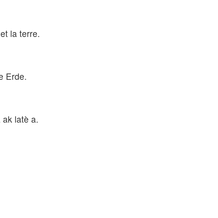
 la terre.
e Erde.
ak latè a.