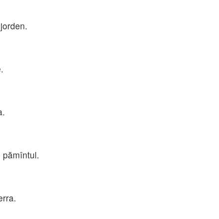
jorden.
.
a.
 pămîntul.
erra.