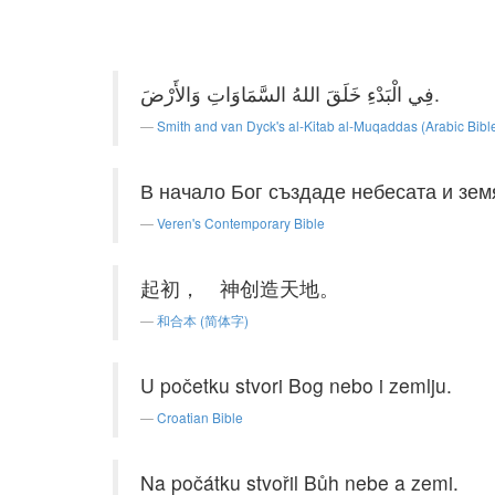
فِي الْبَدْءِ خَلَقَ اللهُ السَّمَاوَاتِ وَالأَرْضَ.
Smith and van Dyck's al-Kitab al-Muqaddas (Arabic Bibl
В начало Бог създаде небесата и зем
Veren's Contemporary Bible
起初， 神创造天地。
和合本 (简体字)
U početku stvori Bog nebo i zemlju.
Croatian Bible
Na počátku stvořil Bůh nebe a zemi.