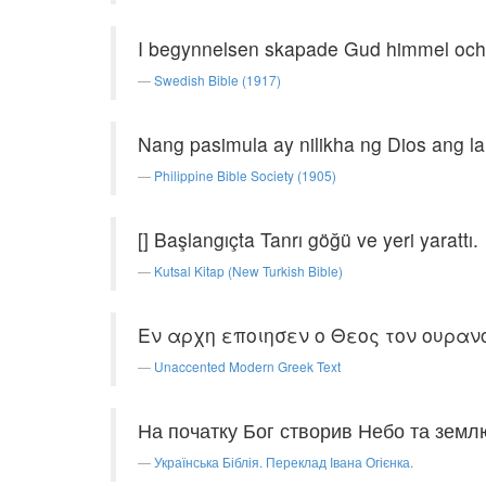
I begynnelsen skapade Gud himmel och 
Swedish Bible (1917)
Nang pasimula ay nilikha ng Dios ang lan
Philippine Bible Society (1905)
[] Başlangıçta Tanrı göğü ve yeri yarattı.
Kutsal Kitap (New Turkish Bible)
Εν αρχη εποιησεν ο Θεος τον ουρανο
Unaccented Modern Greek Text
На початку Бог створив Небо та земл
Українська Біблія. Переклад Івана Огієнка.