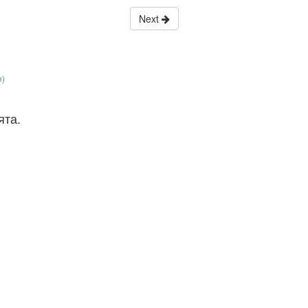
Next
e)
ята.