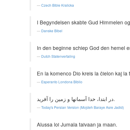
Czech Bible Kralicka
I Begyndelsen skabte Gud Himmelen og
Danske Bibel
In den beginne schiep God den hemel e
Dutch Statenvertaling
En la komenco Dio kreis la ĉielon kaj la 
Esperanto Londona Biblio
در ابتدا، خدا آسمانها و زمین را آفرید.
Today's Persian Version (Mojdeh Baraye Asre Jadid)
Alussa loi Jumala taivaan ja maan.