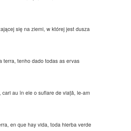
jącej się na ziemi, w której jest dusza
a terra, tenho dado todas as ervas
t, cari au în ele o suflare de viaţă, le-am
ierra, en que hay vida, toda hierba verde