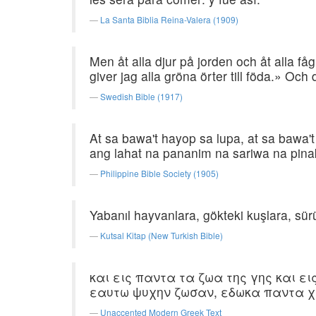
La Santa Biblia Reina-Valera (1909)
Men åt alla djur på jorden och åt alla få
giver jag alla gröna örter till föda.» Och
Swedish Bible (1917)
At sa bawa't hayop sa lupa, at sa bawa'
ang lahat na pananim na sariwa na pin
Philippine Bible Society (1905)
Yabanıl hayvanlara, gökteki kuşlara, sür
Kutsal Kitap (New Turkish Bible)
και εις παντα τα ζωα της γης και ε
εαυτω ψυχην ζωσαν, εδωκα παντα χλ
Unaccented Modern Greek Text