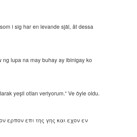
 som i sig har en levande själ, åt dessa
w ng lupa na may buhay ay ibinigay ko
rak yeşil otları veriyorum.” Ve öyle oldu.
ον ερπον επι της γης και εχον εν