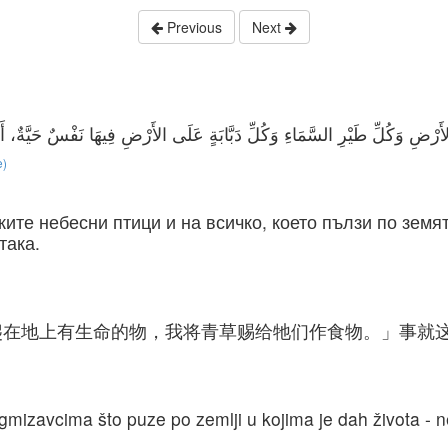
Previous
Next
e)
ките небесни птици и на всичко, което пълзи по земя
така.
爬在地上有生命的物，我将青草赐给牠们作食物。」事就
 gmizavcima što puze po zemlji u kojima je dah života - ne