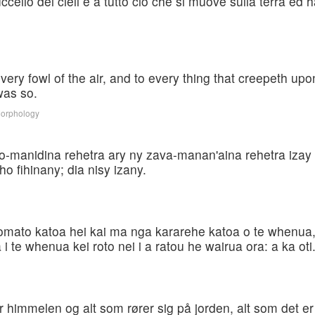
cello dei cieli e a tutto ciò che si muove sulla terra ed ha
ery fowl of the air, and to every thing that creepeth upon
was so.
Morphology
oro-manidina rehetra ary ny zava-manan'aina rehetra iza
 fihinany; dia nisy izany.
omato katoa hei kai ma nga kararehe katoa o te whenua
 te whenua kei roto nei i a ratou he wairua ora: a ka oti
r himmelen og alt som rører sig på jorden, alt som det er l