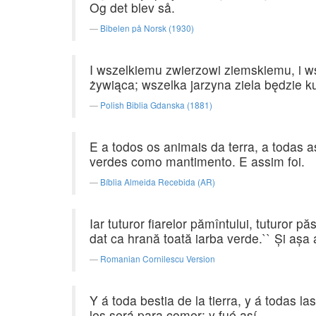
Og det blev så.
Bibelen på Norsk (1930)
I wszelkiemu zwierzowi ziemskiemu, i ws
żywiąca; wszelka jarzyna ziela będzie ku
Polish Biblia Gdanska (1881)
E a todos os animais da terra, a todas a
verdes como mantimento. E assim foi.
Bíblia Almeida Recebida (AR)
Iar tuturor fiarelor pămîntului, tuturor pă
dat ca hrană toată iarba verde.`` Şi aşa a
Romanian Cornilescu Version
Y á toda bestia de la tierra, y á todas l
les será para comer: y fué así.