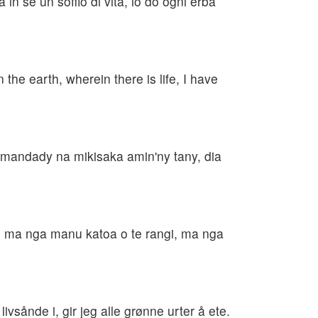
 in sé un soffio di vita, io do ogni erba
 the earth, wherein there is life, I have
y mandady na mikisaka amin'ny tany, dia
, ma nga manu katoa o te rangi, ma nga
.
ivsånde i, gir jeg alle grønne urter å ete.