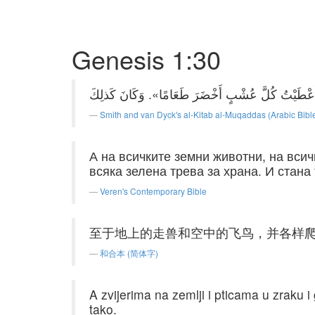
Genesis 1:30
Smith and van Dyck's al-Kitab al-Muqaddas (Arabic Bibl
А на всичките земни животни, на всич
всяка зелена трева за храна. И стана 
Veren's Contemporary Bible
至于地上的走兽和空中的飞鸟，并各样
和合本 (简体字)
A zvijerima na zemlji i pticama u zraku i
tako.