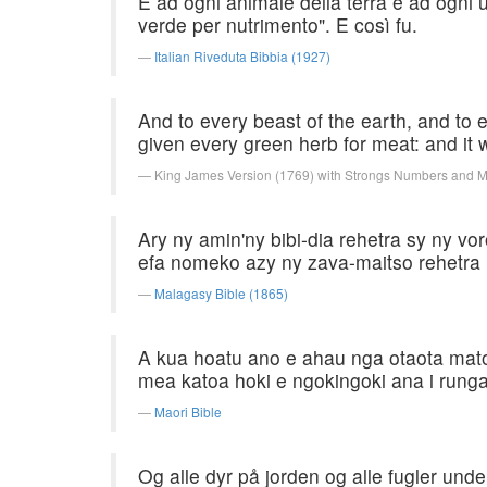
E ad ogni animale della terra e ad ogni uc
verde per nutrimento". E così fu.
Italian Riveduta Bibbia (1927)
And to every beast of the earth, and to ev
given every green herb for meat: and it 
King James Version (1769) with Strongs Numbers and 
Ary ny amin'ny bibi-dia rehetra sy ny v
efa nomeko azy ny zava-maitso rehetra ho
Malagasy Bible (1865)
A kua hoatu ano e ahau nga otaota mat
mea katoa hoki e ngokingoki ana i runga i
Maori Bible
Og alle dyr på jorden og alle fugler unde