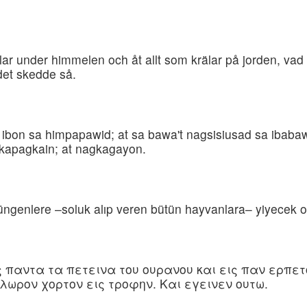
glar under himmelen och åt allt som krälar på jorden, vad
 det skedde så.
t ibon sa himpapawid; at sa bawa't nagsisiusad sa ibaba
akapagkain; at nagkagayon.
üngenlere –soluk alıp veren bütün hayvanlara– yiyecek ola
ις παντα τα πετεινα του ουρανου και εις παν ερπετ
ωρον χορτον εις τροφην. Και εγεινεν ουτω.