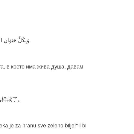
وَلِكُلِّ حَيَوَانِ الأَرْضِ وَكُلِّ طَيْرِ السَّمَاءِ وَكُلِّ دَبَّابَةٍ عَلَى الأَرْضِ فِيهَا نَفْسٌ حَيَّةٌ، أَعْطَيْتُ كُلَّ عُشْبٍ أَخْضَرَ طَعَامًا». وَكَانَ كَذلِكَ.
та, в което има жива душа, давам
这样成了。
ka je za hranu sve zeleno bilje!" I bi