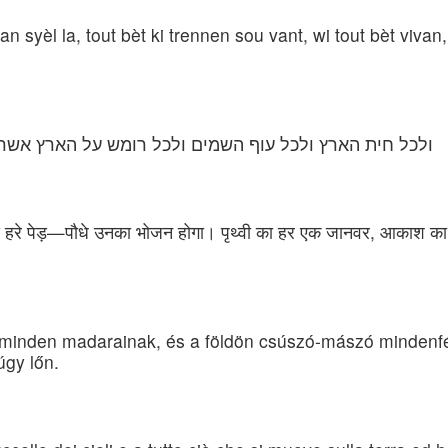
nan syèl la, tout bèt ki trennen sou vant, wi tout bèt viv
ולכל חית הארץ ולכל עוף השמים ולכל רומש על הארץ אשר ב
हूँ। ये हरे पेड़—पौधे उनका भोजन होगा। पृथ्वी का हर एक जानवर, आकाश का 
 minden madarainak, és a földön csúszó-mászó mindenfél
úgy lőn.