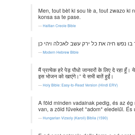
Men, tout bèt ki sou tè a, tout zwazo ki 
konsa sa te pase.
Haitian Creole Bible
ו נפש חיה את כל ירק עשב לאכלה ויהי כן׃
Modern Hebrew Bible
मैं प्रत्येक हरे पेड़ पौधो जानवरों के लिए दे रहा 
इस भोजन को खाएंगे।” ये सभी बातें हुईं।
Holy Bible: Easy-to-Read Version (Hindi ERV)
A föld minden vadainak pedig, és az ég
van, a zöld fűveket *adom* eledelűl. És 
Hungarian Vizsoly (Karoli) Biblia (1590)