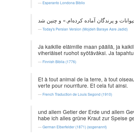
Esperanto Londona Biblio
Today's Persian Version (Mojdeh Baraye Asre Jadid)
Ja kaikille eläimille maan päällä, ja kaiki
viheriäiset ruohot syötäväksi. Ja tapahtui
Finnish Biblia (1776)
Et à tout animal de la terre, à tout oisea
verte pour nourriture. Et cela fut ainsi.
French Traduction de Louis Segond (1910)
und allem Getier der Erde und allem Gev
habe ich alles grüne Kraut zur Speise 
German Elberfelder (1871) (sogenannt)