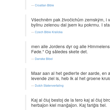
Croatian Bible
Všechněm pak živočichům zemským, i vš
bylinu zelenou dal jsem ku pokrmu. I sta
Czech Bible Kralicka
men alle Jordens dyr og alle Himmelens F
Føde." Og således skete det.
Danske Bibel
Maar aan al het gedierte der aarde, en 
levende ziel is, heb Ik al het groene kru
Dutch Statenvertaling
Kaj al ĉiuj bestoj de la tero kaj al ĉiuj b
herbaĵon kiel manĝaĵon. Kaj fariĝis tiel.