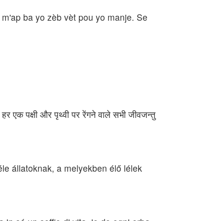
an, m'ap ba yo zèb vèt pou yo manje. Se
हर एक पक्षी और पृथ्वी पर रेंगने वाले सभी जीवजन्तु
e állatoknak, a melyekben élő lélek