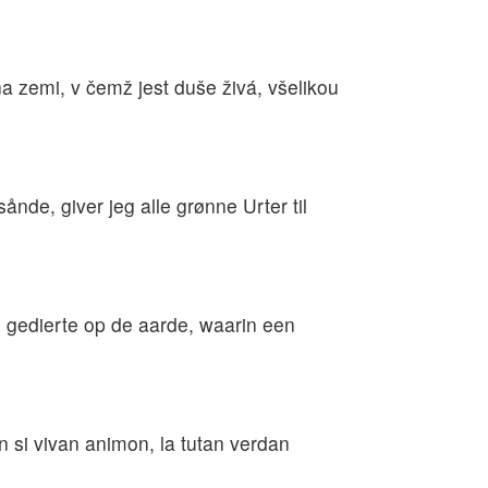
zemi, v čemž jest duše živá, všelikou
nde, giver jeg alle grønne Urter til
e gedierte op de aarde, waarin een
s en si vivan animon, la tutan verdan