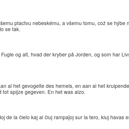
emu ptactvu nebeskému, a všemu tomu, což se hýbe na 
lo se tak.
ugle og alt, hvad der kryber på Jorden, og som har Livså
aan al het gevogelte des hemels, en aan al het kruipend
id tot spijze gegeven. En het was alzo.
irdoj de la ĉielo kaj al ĉiuj rampaĵoj sur la tero, kiuj hava