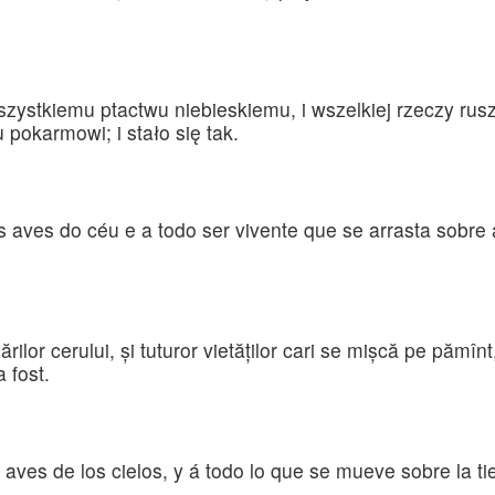
zystkiemu ptactwu niebieskiemu, i wszelkiej rzeczy rusza
 pokarmowi; i stało się tak.
s aves do céu e a todo ser vivente que se arrasta sobre 
sărilor cerului, şi tuturor vietăţilor cari se mişcă pe pămîn
 fost.
as aves de los cielos, y á todo lo que se mueve sobre la t