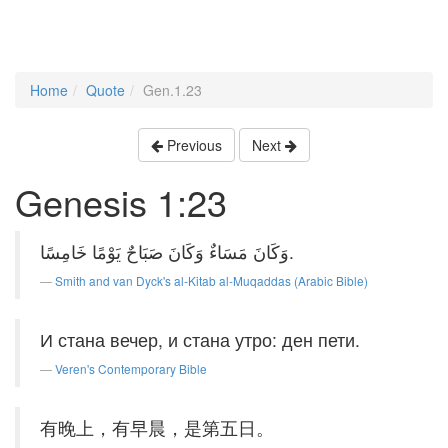
Home
Quote
Gen.1.23
Previous
Next
Genesis 1:23
وَكَانَ مَسَاءٌ وَكَانَ صَبَاحٌ يَوْمًا خَامِسًا.
Smith and van Dyck's al-Kitab al-Muqaddas (Arabic Bible)
И стана вечер, и стана утро: ден пети.
Veren's Contemporary Bible
有晚上，有早晨，是第五日。