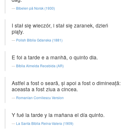
Bibelen på Norsk (1930)
I stał się wieczór, i stał się zaranek, dzień
piąty.
Polish Biblia Gdanska (1881)
E foi a tarde e a manhã, o quinto dia.
Bíblia Almeida Recebida (AR)
Astfel a fost o seară, şi apoi a fost o dimineaţă:
aceasta a fost ziua a cincea.
Romanian Cornilescu Version
Y fué la tarde y la mañana el día quinto.
La Santa Biblia Reina-Valera (1909)