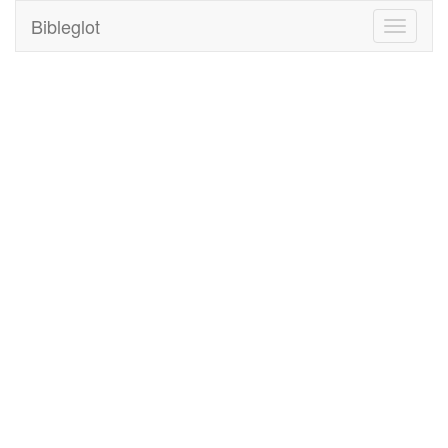
Bibleglot
Toggle
navigati