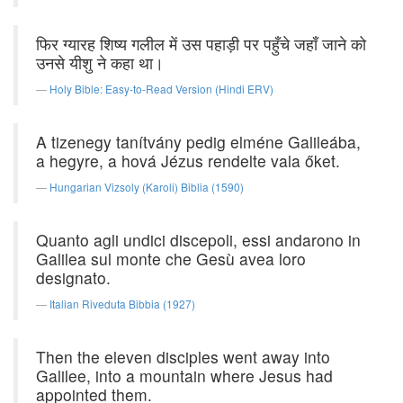
फिर ग्यारह शिष्य गलील में उस पहाड़ी पर पहुँचे जहाँ जाने को
उनसे यीशु ने कहा था।
Holy Bible: Easy-to-Read Version (Hindi ERV)
A tizenegy tanítvány pedig elméne Galileába,
a hegyre, a hová Jézus rendelte vala őket.
Hungarian Vizsoly (Karoli) Biblia (1590)
Quanto agli undici discepoli, essi andarono in
Galilea sul monte che Gesù avea loro
designato.
Italian Riveduta Bibbia (1927)
Then the eleven disciples went away into
Galilee, into a mountain where Jesus had
appointed them.