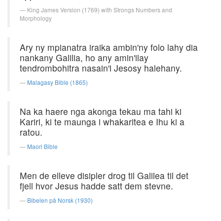
King James Version (1769) with Strongs Numbers and
Morphology
Ary ny mpianatra iraika ambin'ny folo lahy dia
nankany Galilia, ho any amin'ilay
tendrombohitra nasain'i Jesosy halehany.
Malagasy Bible (1865)
Na ka haere nga akonga tekau ma tahi ki
Kariri, ki te maunga i whakaritea e Ihu ki a
ratou.
Maori Bible
Men de elleve disipler drog til Galilea til det
fjell hvor Jesus hadde satt dem stevne.
Bibelen på Norsk (1930)