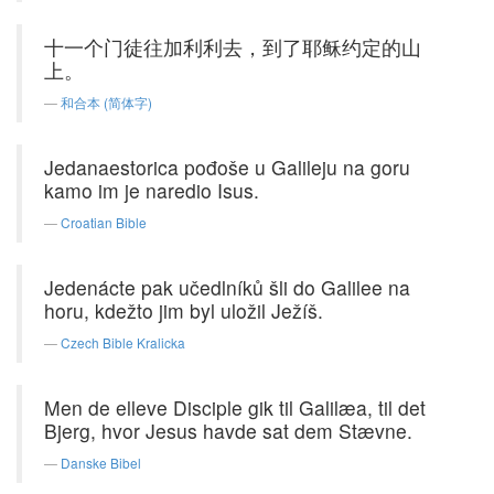
十一个门徒往加利利去，到了耶稣约定的山
上。
和合本 (简体字)
Jedanaestorica pođoše u Galileju na goru
kamo im je naredio Isus.
Croatian Bible
Jedenácte pak učedlníků šli do Galilee na
horu, kdežto jim byl uložil Ježíš.
Czech Bible Kralicka
Men de elleve Disciple gik til Galilæa, til det
Bjerg, hvor Jesus havde sat dem Stævne.
Danske Bibel