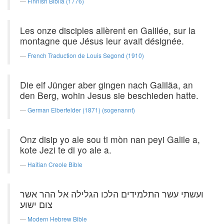
Finnish Biblia (1776)
Les onze disciples allèrent en Galilée, sur la
montagne que Jésus leur avait désignée.
French Traduction de Louis Segond (1910)
Die elf Jünger aber gingen nach Galiläa, an
den Berg, wohin Jesus sie beschieden hatte.
German Elberfelder (1871) (sogenannt)
Onz disip yo ale sou ti mòn nan peyi Galile a,
kote Jezi te di yo ale a.
Haitian Creole Bible
ועשתי עשר התלמידים הלכו הגלילה אל ההר אשר
צום ישוע׃
Modern Hebrew Bible