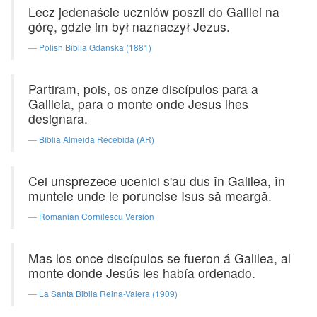
Lecz jedenaście uczniów poszli do Galilei na
górę, gdzie im był naznaczył Jezus.
Polish Biblia Gdanska (1881)
Partiram, pois, os onze discípulos para a
Galileia, para o monte onde Jesus lhes
designara.
Bíblia Almeida Recebida (AR)
Cei unsprezece ucenici s'au dus în Galilea, în
muntele unde le poruncise Isus să meargă.
Romanian Cornilescu Version
Mas los once discípulos se fueron á Galilea, al
monte donde Jesús les había ordenado.
La Santa Biblia Reina-Valera (1909)