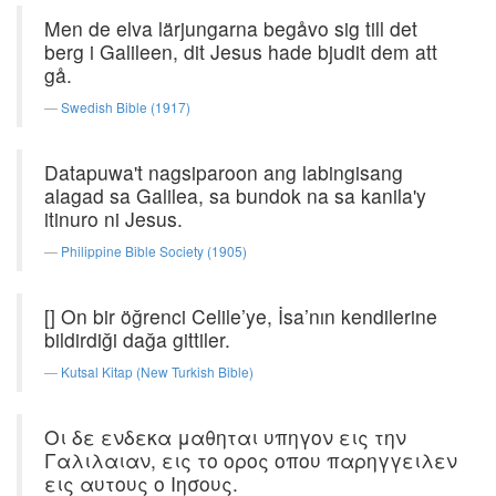
Men de elva lärjungarna begåvo sig till det
berg i Galileen, dit Jesus hade bjudit dem att
gå.
Swedish Bible (1917)
Datapuwa't nagsiparoon ang labingisang
alagad sa Galilea, sa bundok na sa kanila'y
itinuro ni Jesus.
Philippine Bible Society (1905)
[] On bir öğrenci Celile’ye, İsa’nın kendilerine
bildirdiği dağa gittiler.
Kutsal Kitap (New Turkish Bible)
Οι δε ενδεκα μαθηται υπηγον εις την
Γαλιλαιαν, εις το ορος οπου παρηγγειλεν
εις αυτους ο Ιησους.