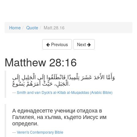
Home
Quote
Matt.28.16
Previous
Next
Matthew 28:16
وَأَمَّا الأَحَدَ عَشَرَ تِلْمِيذًا فَانْطَلَقُوا إِلَى الْجَلِيلِ إِلَى
الْجَبَلِ، حَيْثُ أَمَرَهُمْ يَسُوعُ.
Smith and van Dyck's al-Kitab al-Muqaddas (Arabic Bible)
А единадесетте ученици отидоха в
Галилея, на хълма, където Иисус им
определи.
Veren's Contemporary Bible