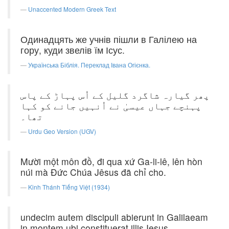
Unaccented Modern Greek Text
Одинадцять же учнів пішли в Галілею на
гору, куди звелів їм Ісус.
Українська Біблія. Переклад Івана Огієнка.
پھر گیارہ شاگرد گلیل کے اُس پہاڑ کے پاس
پہنچے جہاں عیسیٰ نے اُنہیں جانے کو کہا
تھا۔
Urdu Geo Version (UGV)
Mười một môn đồ, đi qua xứ Ga-li-lê, lên hòn
núi mà Ðức Chúa Jêsus đã chỉ cho.
Kinh Thánh Tiếng Việt (1934)
undecim autem discipuli abierunt in Galilaeam
in montem ubi constituerat illis Iesus