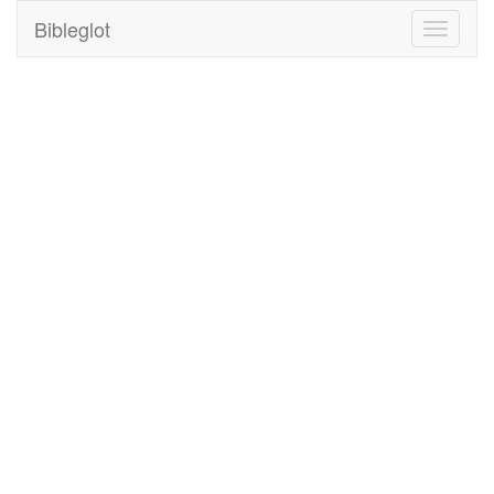
Bibleglot
Toggle
navigati