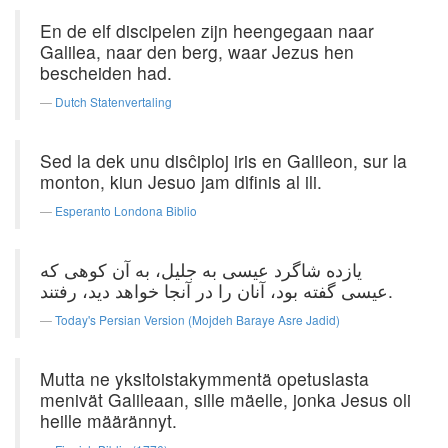
En de elf discipelen zijn heengegaan naar
Galilea, naar den berg, waar Jezus hen
bescheiden had.
Dutch Statenvertaling
Sed la dek unu disĉiploj iris en Galileon, sur la
monton, kiun Jesuo jam difinis al ili.
Esperanto Londona Biblio
یازده شاگرد عیسی به جلیل، به آن كوهی كه
عیسی گفته بود، آنان را در آنجا خواهد دید، رفتند.
Today's Persian Version (Mojdeh Baraye Asre Jadid)
Mutta ne yksitoistakymmentä opetuslasta
menivät Galileaan, sille mäelle, jonka Jesus oli
heille määrännyt.