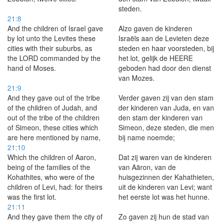
steden.
21:8
And the children of Israel gave
Alzo gaven de kinderen
by lot unto the Levites these
Israëls aan de Levieten deze
cities with their suburbs, as
steden en haar voorsteden, bij
the LORD commanded by the
het lot, gelijk de HEERE
hand of Moses.
geboden had door den dienst
van Mozes.
21:9
And they gave out of the tribe
Verder gaven zij van den stam
of the children of Judah, and
der kinderen van Juda, en van
out of the tribe of the children
den stam der kinderen van
of Simeon, these cities which
Simeon, deze steden, die men
are here mentioned by name,
bij name noemde;
21:10
Which the children of Aaron,
Dat zij waren van de kinderen
being of the families of the
van Aäron, van de
Kohathites, who were of the
huisgezinnen der Kahathieten,
children of Levi, had: for theirs
uit de kinderen van Levi; want
was the first lot.
het eerste lot was het hunne.
21:11
And they gave them the city of
Zo gaven zij hun de stad van