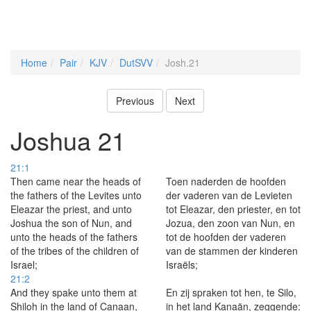
Home
Pair
KJV
DutSVV
Josh.21
Previous
Next
Joshua 21
21:1
Then came near the heads of
Toen naderden de hoofden
the fathers of the Levites unto
der vaderen van de Levieten
Eleazar the priest, and unto
tot Eleazar, den priester, en tot
Joshua the son of Nun, and
Jozua, den zoon van Nun, en
unto the heads of the fathers
tot de hoofden der vaderen
of the tribes of the children of
van de stammen der kinderen
Israel;
Israëls;
21:2
And they spake unto them at
En zij spraken tot hen, te Silo,
Shiloh in the land of Canaan,
in het land Kanaän, zeggende: