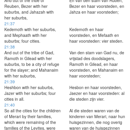
And out of the tribe of
En van den stam van Ruben,
Reuben, Bezer with her
Bezer en haar voorsteden, en
suburbs, and Jahazah with
Jahza en haar voorsteden;
her suburbs,
21:37
Kedemoth with her suburbs,
Kedemoth en haar
and Mephaath with her
voorsteden, en Mefaath en
suburbs; four cities.
haar voorsteden: vier steden.
21:38
And out of the tribe of Gad,
Van den stam van Gad nu, de
Ramoth in Gilead with her
vrijstad des doodslagers,
suburbs, to be a city of refuge
Ramoth in Gilead, en haar
for the slayer; and Mahanaim
voorsteden, en Mahanaim en
with her suburbs,
haar voorsteden;
21:39
Heshbon with her suburbs,
Hesbon en haar voorsteden,
Jazer with her suburbs; four
Jaezer en haar voorsteden: al
cities in all.
die steden zijn vier.
21:40
So all the cities for the children
Al die steden waren van de
of Merari by their families,
kinderen van Merari, naar hun
which were remaining of the
huisgezinnen, die nog overig
families of the Levites, were
waren van de huisgezinnen