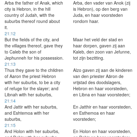
Arba the father of Anak, which
Arba, den vader van Anok (zij
city is Hebron, in the hill
is Hebron), op den berg van
country of Judah, with the
Juda, en haar voorsteden
suburbs thereof round about
rondom haar.
it.
21:12
But the fields of the city, and
Maar het veld der stad en
the villages thereof, gave they
haar dorpen, gaven zij aan
to Caleb the son of
Kaleb, den zoon van Jefunne,
Jephunneh for his possession.
tot zijn bezitting.
21:13
Thus they gave to the children
Alzo gaven zij aan de kinderen
of Aaron the priest Hebron
van den priester Aäron de
with her suburbs, to be a city
vrijstad des doodslagers,
of refuge for the slayer; and
Hebron en haar voorsteden,
Libnah with her suburbs,
en Libna en haar voorsteden;
21:14
And Jattir with her suburbs,
En Jatthir en haar voorsteden,
and Eshtemoa with her
en Esthemoa en haar
suburbs,
voorsteden;
21:15
And Holon with her suburbs,
En Holon en haar voorsteden,