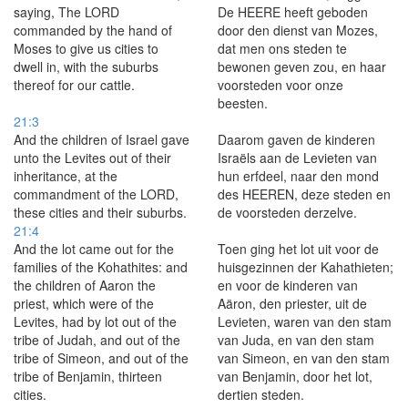
saying, The LORD
De HEERE heeft geboden
commanded by the hand of
door den dienst van Mozes,
Moses to give us cities to
dat men ons steden te
dwell in, with the suburbs
bewonen geven zou, en haar
thereof for our cattle.
voorsteden voor onze
beesten.
21:3
And the children of Israel gave
Daarom gaven de kinderen
unto the Levites out of their
Israëls aan de Levieten van
inheritance, at the
hun erfdeel, naar den mond
commandment of the LORD,
des HEEREN, deze steden en
these cities and their suburbs.
de voorsteden derzelve.
21:4
And the lot came out for the
Toen ging het lot uit voor de
families of the Kohathites: and
huisgezinnen der Kahathieten;
the children of Aaron the
en voor de kinderen van
priest, which were of the
Aäron, den priester, uit de
Levites, had by lot out of the
Levieten, waren van den stam
tribe of Judah, and out of the
van Juda, en van den stam
tribe of Simeon, and out of the
van Simeon, en van den stam
tribe of Benjamin, thirteen
van Benjamin, door het lot,
cities.
dertien steden.