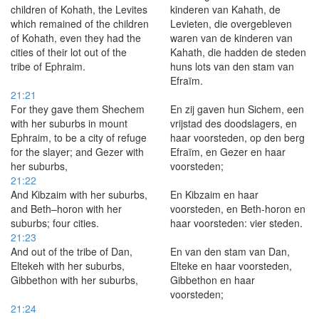
children of Kohath, the Levites
kinderen van Kahath, de
which remained of the children
Levieten, die overgebleven
of Kohath, even they had the
waren van de kinderen van
cities of their lot out of the
Kahath, die hadden de steden
tribe of Ephraim.
huns lots van den stam van
Efraïm.
21:21
For they gave them Shechem
En zij gaven hun Sichem, een
with her suburbs in mount
vrijstad des doodslagers, en
Ephraim, to be a city of refuge
haar voorsteden, op den berg
for the slayer; and Gezer with
Efraïm, en Gezer en haar
her suburbs,
voorsteden;
21:22
And Kibzaim with her suburbs,
En Kibzaim en haar
and Beth–horon with her
voorsteden, en Beth-horon en
suburbs; four cities.
haar voorsteden: vier steden.
21:23
And out of the tribe of Dan,
En van den stam van Dan,
Eltekeh with her suburbs,
Elteke en haar voorsteden,
Gibbethon with her suburbs,
Gibbethon en haar
voorsteden;
21:24