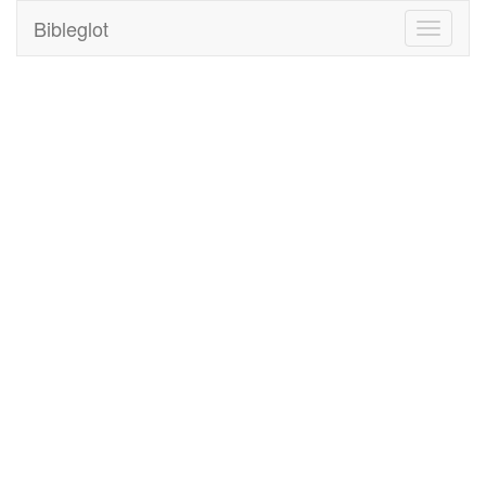
Bibleglot
Toggle
navigati