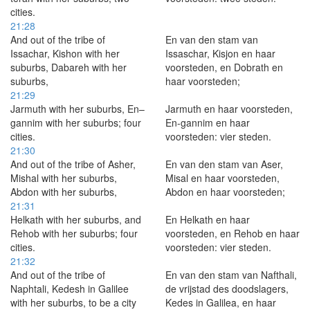
cities.
21:28
And out of the tribe of
En van den stam van
Issachar, Kishon with her
Issaschar, Kisjon en haar
suburbs, Dabareh with her
voorsteden, en Dobrath en
suburbs,
haar voorsteden;
21:29
Jarmuth with her suburbs, En–
Jarmuth en haar voorsteden,
gannim with her suburbs; four
En-gannim en haar
cities.
voorsteden: vier steden.
21:30
And out of the tribe of Asher,
En van den stam van Aser,
Mishal with her suburbs,
Misal en haar voorsteden,
Abdon with her suburbs,
Abdon en haar voorsteden;
21:31
Helkath with her suburbs, and
En Helkath en haar
Rehob with her suburbs; four
voorsteden, en Rehob en haar
cities.
voorsteden: vier steden.
21:32
And out of the tribe of
En van den stam van Nafthali,
Naphtali, Kedesh in Galilee
de vrijstad des doodslagers,
with her suburbs, to be a city
Kedes in Galilea, en haar