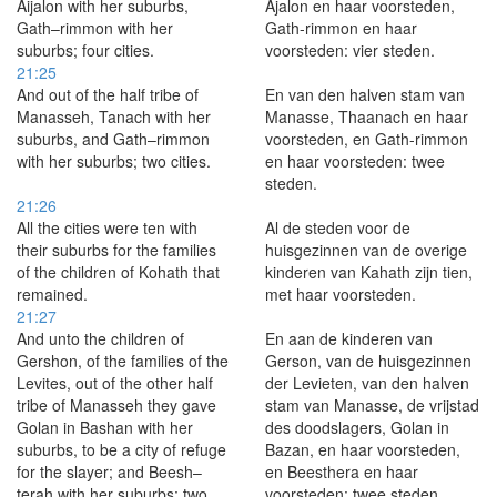
Aijalon with her suburbs,
Ajalon en haar voorsteden,
Gath–rimmon with her
Gath-rimmon en haar
suburbs; four cities.
voorsteden: vier steden.
21:25
And out of the half tribe of
En van den halven stam van
Manasseh, Tanach with her
Manasse, Thaanach en haar
suburbs, and Gath–rimmon
voorsteden, en Gath-rimmon
with her suburbs; two cities.
en haar voorsteden: twee
steden.
21:26
All the cities were ten with
Al de steden voor de
their suburbs for the families
huisgezinnen van de overige
of the children of Kohath that
kinderen van Kahath zijn tien,
remained.
met haar voorsteden.
21:27
And unto the children of
En aan de kinderen van
Gershon, of the families of the
Gerson, van de huisgezinnen
Levites, out of the other half
der Levieten, van den halven
tribe of Manasseh they gave
stam van Manasse, de vrijstad
Golan in Bashan with her
des doodslagers, Golan in
suburbs, to be a city of refuge
Bazan, en haar voorsteden,
for the slayer; and Beesh–
en Beesthera en haar
terah with her suburbs; two
voorsteden: twee steden.