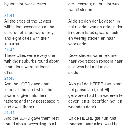
by their lot twelve cities.
der Levieten; en hun lot was
twaalf steden.
21:41
All the cities of the Levites
Al de steden der Levieten, in
within the possession of the
het midden van de erfenis der
children of Israel were forty
kinderen Israëls, waren acht
and eight cities with their
en veertig steden en haar
suburbs.
voorsteden.
21:42
These cities were every one
Deze steden waren elk met
with their suburbs round about
haar voorsteden rondom haar;
them: thus were all these
alzo was het met al die
cities.
steden.
21:43
And the LORD gave unto
Alzo gaf de HEERE aan Israël
Israel all the land which he
het ganse land, dat Hij
sware to give unto their
gezworen had hun vaderen te
fathers; and they possessed it,
geven, en zij beerfden het, en
and dwelt therein.
woonden daarin.
21:44
And the LORD gave them rest
En de HEERE gaf hun rust
round about, according to all
rondom, naar alles, wat Hij