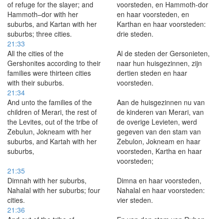
of refuge for the slayer; and
voorsteden, en Hammoth-dor
Hammoth–dor with her
en haar voorsteden, en
suburbs, and Kartan with her
Karthan en haar voorsteden:
suburbs; three cities.
drie steden.
21:33
All the cities of the
Al de steden der Gersonieten,
Gershonites according to their
naar hun huisgezinnen, zijn
families were thirteen cities
dertien steden en haar
with their suburbs.
voorsteden.
21:34
And unto the families of the
Aan de huisgezinnen nu van
children of Merari, the rest of
de kinderen van Merari, van
the Levites, out of the tribe of
de overige Levieten, werd
Zebulun, Jokneam with her
gegeven van den stam van
suburbs, and Kartah with her
Zebulon, Jokneam en haar
suburbs,
voorsteden, Kartha en haar
voorsteden;
21:35
Dimnah with her suburbs,
Dimna en haar voorsteden,
Nahalal with her suburbs; four
Nahalal en haar voorsteden:
cities.
vier steden.
21:36