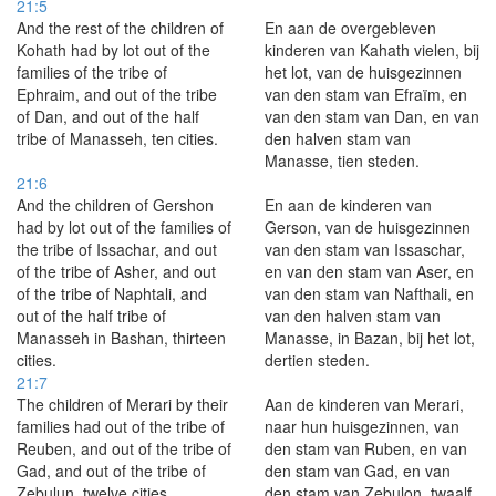
21:5
And the rest of the children of
En aan de overgebleven
Kohath had by lot out of the
kinderen van Kahath vielen, bij
families of the tribe of
het lot, van de huisgezinnen
Ephraim, and out of the tribe
van den stam van Efraïm, en
of Dan, and out of the half
van den stam van Dan, en van
tribe of Manasseh, ten cities.
den halven stam van
Manasse, tien steden.
21:6
And the children of Gershon
En aan de kinderen van
had by lot out of the families of
Gerson, van de huisgezinnen
the tribe of Issachar, and out
van den stam van Issaschar,
of the tribe of Asher, and out
en van den stam van Aser, en
of the tribe of Naphtali, and
van den stam van Nafthali, en
out of the half tribe of
van den halven stam van
Manasseh in Bashan, thirteen
Manasse, in Bazan, bij het lot,
cities.
dertien steden.
21:7
The children of Merari by their
Aan de kinderen van Merari,
families had out of the tribe of
naar hun huisgezinnen, van
Reuben, and out of the tribe of
den stam van Ruben, en van
Gad, and out of the tribe of
den stam van Gad, en van
Zebulun, twelve cities.
den stam van Zebulon, twaalf