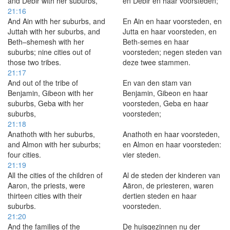
and Debir with her suburbs,
en Debir en haar voorsteden;
21:16
And Ain with her suburbs, and
En Ain en haar voorsteden, en
Juttah with her suburbs, and
Jutta en haar voorsteden, en
Beth–shemesh with her
Beth-semes en haar
suburbs; nine cities out of
voorsteden; negen steden van
those two tribes.
deze twee stammen.
21:17
And out of the tribe of
En van den stam van
Benjamin, Gibeon with her
Benjamin, Gibeon en haar
suburbs, Geba with her
voorsteden, Geba en haar
suburbs,
voorsteden;
21:18
Anathoth with her suburbs,
Anathoth en haar voorsteden,
and Almon with her suburbs;
en Almon en haar voorsteden:
four cities.
vier steden.
21:19
All the cities of the children of
Al de steden der kinderen van
Aaron, the priests, were
Aäron, de priesteren, waren
thirteen cities with their
dertien steden en haar
suburbs.
voorsteden.
21:20
And the families of the
De huisgezinnen nu der