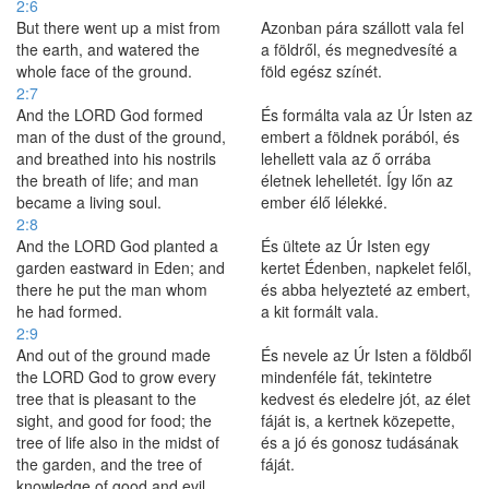
2:6
But there went up a mist from
Azonban pára szállott vala fel
the earth, and watered the
a földről, és megnedvesíté a
whole face of the ground.
föld egész színét.
2:7
And the LORD God formed
És formálta vala az Úr Isten az
man of the dust of the ground,
embert a földnek porából, és
and breathed into his nostrils
lehellett vala az ő orrába
the breath of life; and man
életnek lehelletét. Így lőn az
became a living soul.
ember élő lélekké.
2:8
And the LORD God planted a
És ültete az Úr Isten egy
garden eastward in Eden; and
kertet Édenben, napkelet felől,
there he put the man whom
és abba helyezteté az embert,
he had formed.
a kit formált vala.
2:9
And out of the ground made
És nevele az Úr Isten a földből
the LORD God to grow every
mindenféle fát, tekintetre
tree that is pleasant to the
kedvest és eledelre jót, az élet
sight, and good for food; the
fáját is, a kertnek közepette,
tree of life also in the midst of
és a jó és gonosz tudásának
the garden, and the tree of
fáját.
knowledge of good and evil.