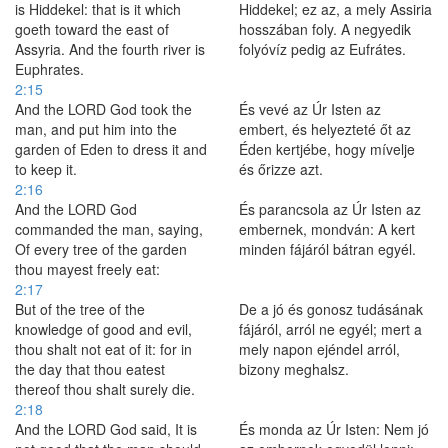
is Hiddekel: that is it which
Hiddekel; ez az, a mely Assiria
goeth toward the east of
hosszában foly. A negyedik
Assyria. And the fourth river is
folyóvíz pedig az Eufrátes.
Euphrates.
2:15
And the LORD God took the
És vevé az Úr Isten az
man, and put him into the
embert, és helyezteté őt az
garden of Eden to dress it and
Éden kertjébe, hogy mívelje
to keep it.
és őrizze azt.
2:16
And the LORD God
És parancsola az Úr Isten az
commanded the man, saying,
embernek, mondván: A kert
Of every tree of the garden
minden fájáról bátran egyél.
thou mayest freely eat:
2:17
But of the tree of the
De a jó és gonosz tudásának
knowledge of good and evil,
fájáról, arról ne egyél; mert a
thou shalt not eat of it: for in
mely napon ejéndel arról,
the day that thou eatest
bizony meghalsz.
thereof thou shalt surely die.
2:18
And the LORD God said, It is
És monda az Úr Isten: Nem jó