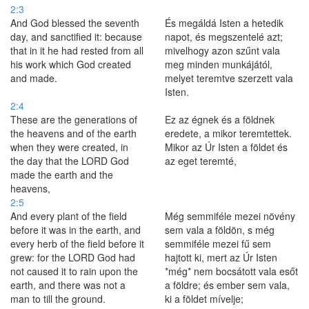
2:3
And God blessed the seventh
És megáldá Isten a hetedik
day, and sanctified it: because
napot, és megszentelé azt;
that in it he had rested from all
mivelhogy azon szűnt vala
his work which God created
meg minden munkájától,
and made.
melyet teremtve szerzett vala
Isten.
2:4
These are the generations of
Ez az égnek és a földnek
the heavens and of the earth
eredete, a mikor teremtettek.
when they were created, in
Mikor az Úr Isten a földet és
the day that the LORD God
az eget teremté,
made the earth and the
heavens,
2:5
And every plant of the field
Még semmiféle mezei növény
before it was in the earth, and
sem vala a földön, s még
every herb of the field before it
semmiféle mezei fű sem
grew: for the LORD God had
hajtott ki, mert az Úr Isten
not caused it to rain upon the
*még* nem bocsátott vala esőt
earth, and there was not a
a földre; és ember sem vala,
man to till the ground.
ki a földet mívelje;