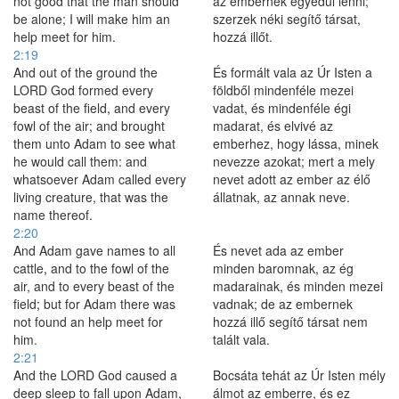
not good that the man should
az embernek egyedül lenni;
be alone; I will make him an
szerzek néki segítő társat,
help meet for him.
hozzá illőt.
2:19
And out of the ground the
És formált vala az Úr Isten a
LORD God formed every
földből mindenféle mezei
beast of the field, and every
vadat, és mindenféle égi
fowl of the air; and brought
madarat, és elvivé az
them unto Adam to see what
emberhez, hogy lássa, minek
he would call them: and
nevezze azokat; mert a mely
whatsoever Adam called every
nevet adott az ember az élő
living creature, that was the
állatnak, az annak neve.
name thereof.
2:20
And Adam gave names to all
És nevet ada az ember
cattle, and to the fowl of the
minden baromnak, az ég
air, and to every beast of the
madarainak, és minden mezei
field; but for Adam there was
vadnak; de az embernek
not found an help meet for
hozzá illő segítő társat nem
him.
talált vala.
2:21
And the LORD God caused a
Bocsáta tehát az Úr Isten mély
deep sleep to fall upon Adam,
álmot az emberre, és ez