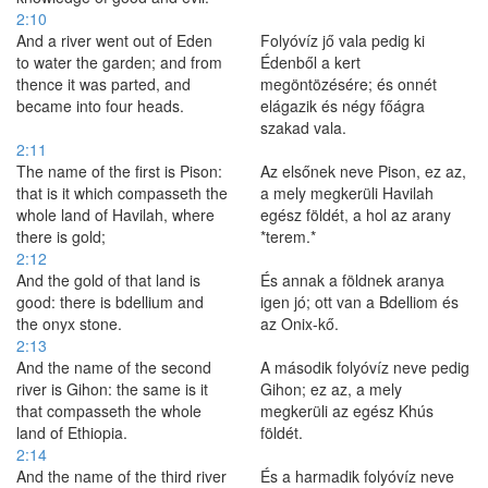
2:10
And a river went out of Eden
Folyóvíz jő vala pedig ki
to water the garden; and from
Édenből a kert
thence it was parted, and
megöntözésére; és onnét
became into four heads.
elágazik és négy főágra
szakad vala.
2:11
The name of the first is Pison:
Az elsőnek neve Pison, ez az,
that is it which compasseth the
a mely megkerüli Havilah
whole land of Havilah, where
egész földét, a hol az arany
there is gold;
*terem.*
2:12
And the gold of that land is
És annak a földnek aranya
good: there is bdellium and
igen jó; ott van a Bdelliom és
the onyx stone.
az Onix-kő.
2:13
And the name of the second
A második folyóvíz neve pedig
river is Gihon: the same is it
Gihon; ez az, a mely
that compasseth the whole
megkerüli az egész Khús
land of Ethiopia.
földét.
2:14
And the name of the third river
És a harmadik folyóvíz neve