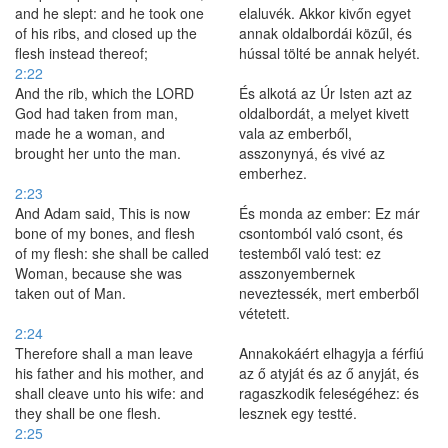
and he slept: and he took one
elaluvék. Akkor kivőn egyet
of his ribs, and closed up the
annak oldalbordái közűl, és
flesh instead thereof;
hússal tölté be annak helyét.
2:22
And the rib, which the LORD
És alkotá az Úr Isten azt az
God had taken from man,
oldalbordát, a melyet kivett
made he a woman, and
vala az emberből,
brought her unto the man.
asszonynyá, és vivé az
emberhez.
2:23
And Adam said, This is now
És monda az ember: Ez már
bone of my bones, and flesh
csontomból való csont, és
of my flesh: she shall be called
testemből való test: ez
Woman, because she was
asszonyembernek
taken out of Man.
neveztessék, mert emberből
vétetett.
2:24
Therefore shall a man leave
Annakokáért elhagyja a férfiú
his father and his mother, and
az ő atyját és az ő anyját, és
shall cleave unto his wife: and
ragaszkodik feleségéhez: és
they shall be one flesh.
lesznek egy testté.
2:25