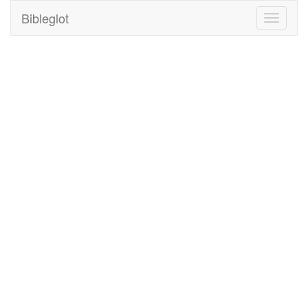
Bibleglot
Toggle
navigati