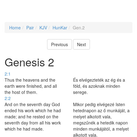
Home
Pair
KJV
HunKar
Gen.2
Previous
Next
Genesis 2
2:1
Thus the heavens and the
És elvégezteték az ég és a
earth were finished, and all
föld, és azoknak minden
the host of them.
serege.
2:2
And on the seventh day God
Mikor pedig elvégezé Isten
ended his work which he had
hetednapon az ő munkáját, a
made; and he rested on the
melyet alkotott vala,
seventh day from all his work
megszűnék a hetedik napon
which he had made.
minden munkájától, a melyet
alkotott vala.