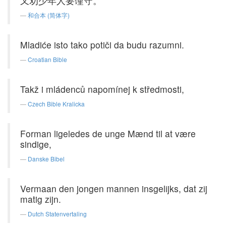
又劝少年人要谨守。
和合本 (简体字)
Mladiće isto tako potiči da budu razumni.
Croatian Bible
Takž i mládenců napomínej k středmosti,
Czech Bible Kralicka
Forman ligeledes de unge Mænd til at være
sindige,
Danske Bibel
Vermaan den jongen mannen insgelijks, dat zij
matig zijn.
Dutch Statenvertaling