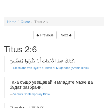
Home
Quote
Titus.2.6
Previous
Next
Titus 2:6
كَذلِكَ عِظِ الأَحْدَاثَ أَنْ يَكُونُوا مُتَعَقِّلِينَ،
Smith and van Dyck's al-Kitab al-Muqaddas (Arabic Bible)
Така също увещавай и младите мъже да
бъдат разбрани,
Veren's Contemporary Bible