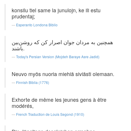
konsilu tiel same la junulojn, ke ili estu
prudentaj;
Esperanto Londona Biblio
همچنین به مردان جوان اصرار كن كه روشن‌بین
باشند.
Today's Persian Version (Mojdeh Baraye Asre Jadid)
Neuvo myös nuoria miehiä siviästi olemaan.
Finnish Biblia (1776)
Exhorte de même les jeunes gens à être
modérés,
French Traduction de Louis Segond (1910)