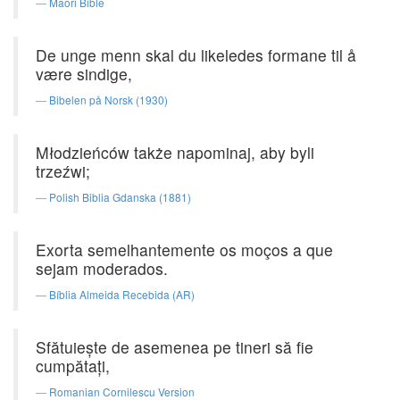
Maori Bible
De unge menn skal du likeledes formane til å
være sindige,
Bibelen på Norsk (1930)
Młodzieńców także napominaj, aby byli
trzeźwi;
Polish Biblia Gdanska (1881)
Exorta semelhantemente os moços a que
sejam moderados.
Bíblia Almeida Recebida (AR)
Sfătuieşte de asemenea pe tineri să fie
cumpătaţi,
Romanian Cornilescu Version