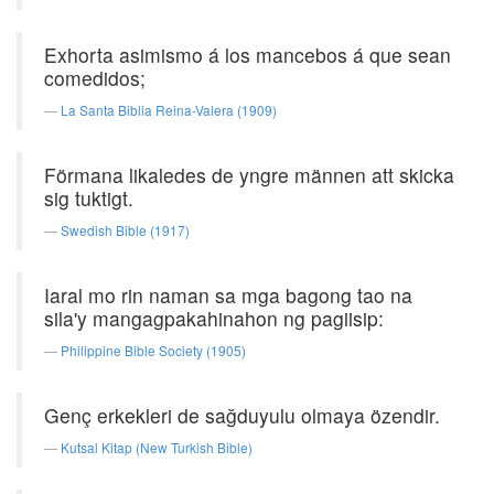
Exhorta asimismo á los mancebos á que sean
comedidos;
La Santa Biblia Reina-Valera (1909)
Förmana likaledes de yngre männen att skicka
sig tuktigt.
Swedish Bible (1917)
Iaral mo rin naman sa mga bagong tao na
sila'y mangagpakahinahon ng pagiisip:
Philippine Bible Society (1905)
Genç erkekleri de sağduyulu olmaya özendir.
Kutsal Kitap (New Turkish Bible)