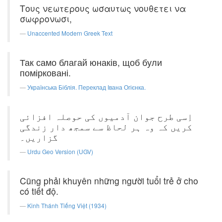
Τους νεωτερους ωσαυτως νουθετει να
σωφρονωσι,
Unaccented Modern Greek Text
Так само благай юнаків, щоб були
помірковані.
Українська Біблія. Переклад Івана Огієнка.
اِسی طرح جوان آدمیوں کی حوصلہ افزائی
کریں کہ وہ ہر لحاظ سے سمجھ دار زندگی
گزاریں۔
Urdu Geo Version (UGV)
Cũng phải khuyên những người tuổi trẻ ở cho
có tiết độ.
Kinh Thánh Tiếng Việt (1934)