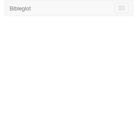
Bibleglot
Toggle
navigati