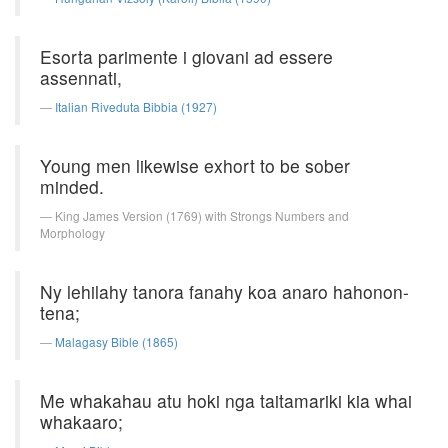
Esorta parimente i giovani ad essere
assennati,
Italian Riveduta Bibbia (1927)
Young men likewise exhort to be sober
minded.
King James Version (1769) with Strongs Numbers and
Morphology
Ny lehilahy tanora fanahy koa anaro hahonon-
tena;
Malagasy Bible (1865)
Me whakahau atu hoki nga taitamariki kia whai
whakaaro;