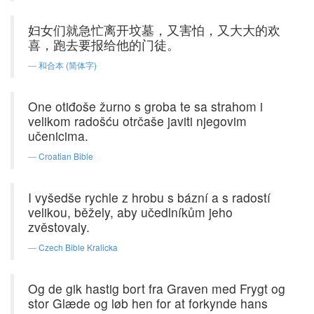
妇女们就急忙离开坟墓，又害怕，又大大的欢
喜，跑去要报给他的门徒。
和合本 (简体字)
One otiđoše žurno s groba te sa strahom i
velikom radošću otrčaše javiti njegovim
učenicima.
Croatian Bible
I vyšedše rychle z hrobu s bázní a s radostí
velikou, běžely, aby učedlníkům jeho
zvěstovaly.
Czech Bible Kralicka
Og de gik hastig bort fra Graven med Frygt og
stor Glæde og løb hen for at forkynde hans