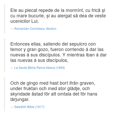
Ele au plecat repede de la mormînt, cu frică şi
cu mare bucurie, şi au alergat să dea de veste
ucenicilor Lui.
Romanian Cornilescu Version
Entonces ellas, saliendo del sepulcro con
temor y gran gozo, fueron corriendo á dar las
nuevas á sus discípulos. Y mientras iban á dar
las nuevas á sus discípulos,
La Santa Biblia Reina-Valera (1909)
Och de gingo med hast bort ifrån graven,
under fruktan och med stor glädje, och
skyndade åstad för att omtala det för hans
lärjungar.
Swedish Bible (1917)