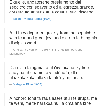
E quelle, andatesene prestamente dal
sepolcro con spavento ed allegrezza grande,
corsero ad annunziar la cosa a’ suoi discepoli.
Italian Riveduta Bibbia (1927)
And they departed quickly from the sepulchre
with fear and great joy; and did run to bring his
disciples word.
King James Version (1769) with Strongs Numbers and
Morphology
Dia niala faingana tamin'ny fasana izy ireo
sady natahotra no faly indrindra, dia
nihazakazaka hilaza tamin'ny mpianatra.
Malagasy Bible (1865)
A hohoro tonu ta raua haere atu i te urupa, me
te wehi, me te harakoa nui, a oma ana ki te