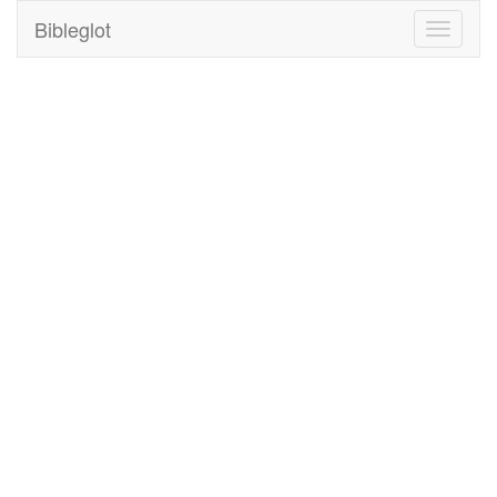
Bibleglot
Toggle
navigati