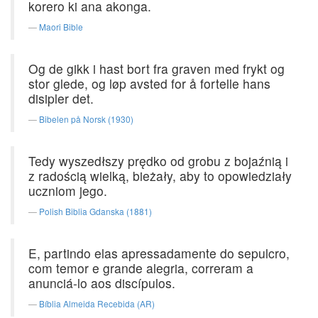
korero ki ana akonga.
Maori Bible
Og de gikk i hast bort fra graven med frykt og
stor glede, og løp avsted for å fortelle hans
disipler det.
Bibelen på Norsk (1930)
Tedy wyszedłszy prędko od grobu z bojaźnią i
z radością wielką, bieżały, aby to opowiedziały
uczniom jego.
Polish Biblia Gdanska (1881)
E, partindo elas apressadamente do sepulcro,
com temor e grande alegria, correram a
anunciá-lo aos discípulos.
Bíblia Almeida Recebida (AR)