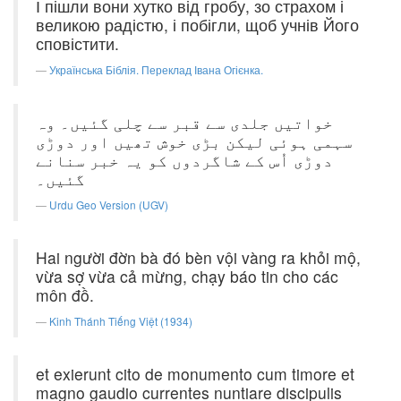
І пішли вони хутко від гробу, зо страхом і
великою радістю, і побігли, щоб учнів Його
сповістити.
Українська Біблія. Переклад Івана Огієнка.
خواتیں جلدی سے قبر سے چلی گئیں۔ وہ
سہمی ہوئی لیکن بڑی خوش تھیں اور دوڑی
دوڑی اُس کے شاگردوں کو یہ خبر سنانے
گئیں۔
Urdu Geo Version (UGV)
Hai người đờn bà đó bèn vội vàng ra khỏi mộ,
vừa sợ vừa cả mừng, chạy báo tin cho các
môn đồ.
Kinh Thánh Tiếng Việt (1934)
et exierunt cito de monumento cum timore et
magno gaudio currentes nuntiare discipulis