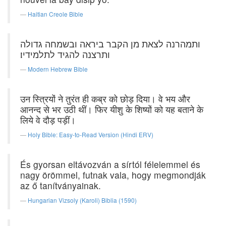
Haitian Creole Bible
ותמהרנה לצאת מן הקבר ביראה ובשמחה גדולה
ותרצנה להגיד לתלמידיו׃
Modern Hebrew Bible
उन स्त्रियों ने तुरंत ही कब्र को छोड़ दिया। वे भय और
आनन्द से भर उठी थीं। फिर यीशु के शिष्यों को यह बताने के
लिये वे दौड़ पड़ीं।
Holy Bible: Easy-to-Read Version (Hindi ERV)
És gyorsan eltávozván a sírtól félelemmel és
nagy örömmel, futnak vala, hogy megmondják
az ő tanítványainak.
Hungarian Vizsoly (Karoli) Biblia (1590)