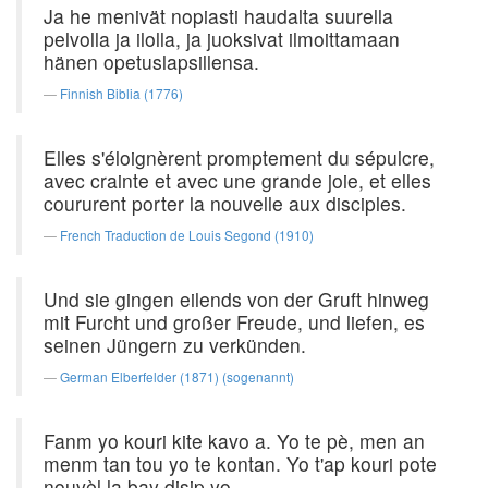
Ja he menivät nopiasti haudalta suurella
pelvolla ja ilolla, ja juoksivat ilmoittamaan
hänen opetuslapsillensa.
Finnish Biblia (1776)
Elles s'éloignèrent promptement du sépulcre,
avec crainte et avec une grande joie, et elles
coururent porter la nouvelle aux disciples.
French Traduction de Louis Segond (1910)
Und sie gingen eilends von der Gruft hinweg
mit Furcht und großer Freude, und liefen, es
seinen Jüngern zu verkünden.
German Elberfelder (1871) (sogenannt)
Fanm yo kouri kite kavo a. Yo te pè, men an
menm tan tou yo te kontan. Yo t'ap kouri pote
nouvèl la bay disip yo.