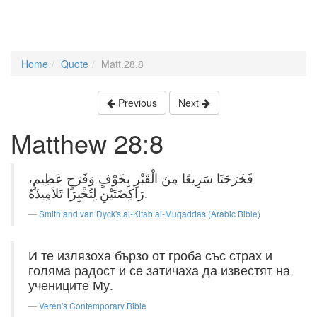
Home
Quote
Matt.28.8
Previous
Next
Matthew 28:8
فَخَرَجَتَا سَرِيعًا مِنَ الْقَبْرِ بِخَوْفٍ وَفَرَحٍ عَظِيمٍ،
رَاكِضَتَيْنِ لِتُخْبِرَا تَلاَمِيذَهُ.
Smith and van Dyck's al-Kitab al-Muqaddas (Arabic Bible)
И те излязоха бързо от гроба със страх и
голяма радост и се затичаха да известят на
учениците Му.
Veren's Contemporary Bible