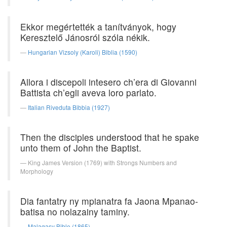
Ekkor megértették a tanítványok, hogy
Keresztelő Jánosról szóla nékik.
Hungarian Vizsoly (Karoli) Biblia (1590)
Allora i discepoli intesero ch’era di Giovanni
Battista ch’egli aveva loro parlato.
Italian Riveduta Bibbia (1927)
Then the disciples understood that he spake
unto them of John the Baptist.
King James Version (1769) with Strongs Numbers and
Morphology
Dia fantatry ny mpianatra fa Jaona Mpanao-
batisa no nolazainy taminy.
Malagasy Bible (1865)