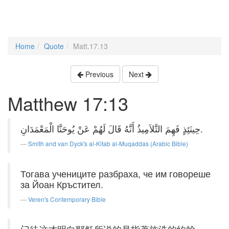
Home
Quote
Matt.17.13
Previous
Next
Matthew 17:13
حِينَئِذٍ فَهِمَ التَّلاَمِيذُ أَنَّهُ قَالَ لَهُمْ عَنْ يُوحَنَّا الْمَعْمَدَانِ.
Smith and van Dyck's al-Kitab al-Muqaddas (Arabic Bible)
Тогава учениците разбраха, че им говореше
за Йоан Кръстител.
Veren's Contemporary Bible