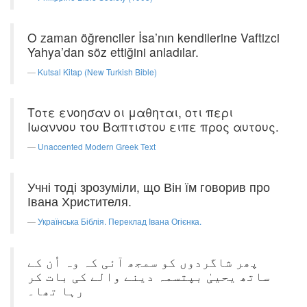
O zaman öğrenciler İsa’nın kendilerine Vaftizci
Yahya’dan söz ettiğini anladılar.
Kutsal Kitap (New Turkish Bible)
Τοτε ενοησαν οι μαθηται, οτι περι
Ιωαννου του Βαπτιστου ειπε προς αυτους.
Unaccented Modern Greek Text
Учні тоді зрозуміли, що Він їм говорив про
Івана Христителя.
Українська Біблія. Переклад Івана Огієнка.
پھر شاگردوں کو سمجھ آئی کہ وہ اُن کے
ساتھ یحییٰ بپتسمہ دینے والے کی بات کر
رہا تھا۔