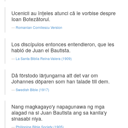
Ucenicii au înţeles atunci că le vorbise despre
Ioan Botezătorul.
Romanian Cornilescu Version
Los discípulos entonces entendieron, que les
habló de Juan el Bautista.
La Santa Biblia Reina-Valera (1909)
Då förstodo lärjungarna att det var om
Johannes döparen som han talade till dem.
Swedish Bible (1917)
Nang magkagayo'y napagunawa ng mga
alagad na si Juan Bautista ang sa kanila'y
sinasabi niya.
Philippine Bible Society (1905)