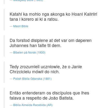
Katahi ka mohio nga akonga ko Hoani Kaiiriiri
tana i korero ai ki a ratou.
Maori Bible
Da forstod disiplene at det var om døperen
Johannes han talte til dem.
Bibelen på Norsk (1930)
Tedy zrozumieli uczniowie, że o Janie
Chrzcicielu mówił do nich.
Polish Biblia Gdanska (1881)
Então entenderam os discípulos que lhes
falava a respeito de João Batista.
Bíblia Almeida Recebida (AR)