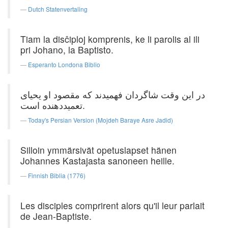
Dutch Statenvertaling
Tiam la disĉiploj komprenis, ke li parolis al ili
pri Johano, la Baptisto.
Esperanto Londona Biblio
در این وقت شاگردان فهمیدند كه مقصود او یحیای
تعمید‌دهنده است.
Today's Persian Version (Mojdeh Baraye Asre Jadid)
Silloin ymmärsivät opetuslapset hänen
Johannes Kastajasta sanoneen heille.
Finnish Biblia (1776)
Les disciples comprirent alors qu'il leur parlait
de Jean-Baptiste.