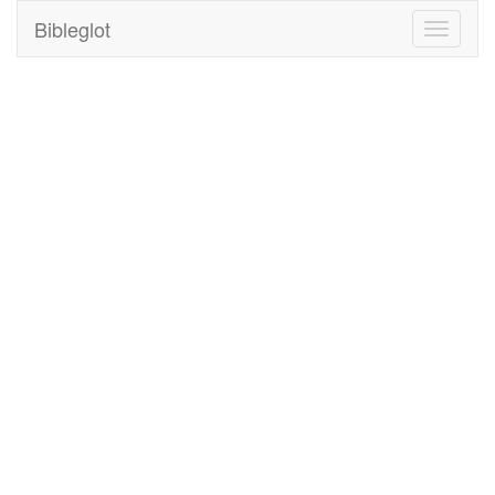
Bibleglot
Toggle
navigati