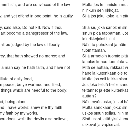
ommit sin, and are convinced of the law
Mutta jos te ihmisten muot
niinkuin sen rikkojat.
and yet offend in one point, he is guilty
Sillä jos joku koko lain p
, said also, Do not kill. Now if thou
Sillä se, joka sanoi: ei 
ou art become a transgressor of the law.
sinun pidä tappaman. Jos 
lainrikkojaksi tullut.
ll be judged by the law of liberty.
Näin te puhukaat ja näin 
tuomittaman.
rcy, that hath shewed no mercy; and
Sillä armotoin tuomio pit
laupius kehuu tuomiota v
h a man say he hath faith, and have not
Mitä se auttaa, rakkaat v
hänellä kuitenkaan ole t
itute of daily food,
Mutta jos veli taikka sisar
n peace, be ye warmed and filled;
Jos joku teistä heille sa
things which are needful to the body;
teitänne; ja ette kuitenka
auttais?
ead, being alone.
Näin myös usko, jos ei hän
nd I have works: shew me thy faith
Mutta sanokaan joku: sinu
 my faith by my works.
uskos sinun töilläs, niin 
ou doest well: the devils also believe,
Sinä uskot, että yksi Jum
uskovat ja vapisevat.