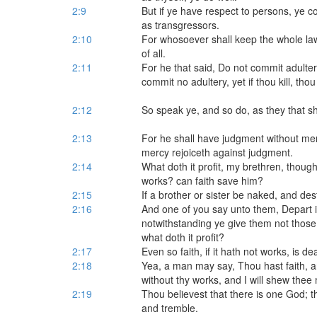
2:9
But if ye have respect to persons, ye c
as transgressors.
2:10
For whosoever shall keep the whole law, 
of all.
2:11
For he that said, Do not commit adultery
commit no adultery, yet if thou kill, th
2:12
So speak ye, and so do, as they that sha
2:13
For he shall have judgment without me
mercy rejoiceth against judgment.
2:14
What doth it profit, my brethren, thoug
works? can faith save him?
2:15
If a brother or sister be naked, and dest
2:16
And one of you say unto them, Depart i
notwithstanding ye give them not those 
what doth it profit?
2:17
Even so faith, if it hath not works, is d
2:18
Yea, a man may say, Thou hast faith, a
without thy works, and I will shew thee
2:19
Thou believest that there is one God; th
and tremble.