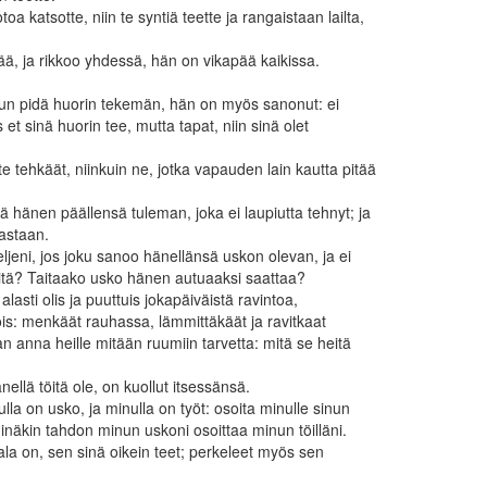
oa katsotte, niin te syntiä teette ja rangaistaan lailta,
itää, ja rikkoo yhdessä, hän on vikapää kaikissa.
sinun pidä huorin tekemän, hän on myös sanonut: ei
et sinä huorin tee, mutta tapat, niin sinä olet
te tehkäät, niinkuin ne, jotka vapauden lain kautta pitää
ää hänen päällensä tuleman, joka ei laupiutta tehnyt; ja
astaan.
eljeni, jos joku sanoo hänellänsä uskon olevan, ja ei
öitä? Taitaako usko hänen autuaaksi saattaa?
 alasti olis ja puuttuis jokapäiväistä ravintoa,
nois: menkäät rauhassa, lämmittäkäät ja ravitkaat
an anna heille mitään ruumiin tarvetta: mitä se heitä
ellä töitä ole, on kuollut itsessänsä.
lla on usko, ja minulla on työt: osoita minulle sinun
minäkin tahdon minun uskoni osoittaa minun töilläni.
ala on, sen sinä oikein teet; perkeleet myös sen