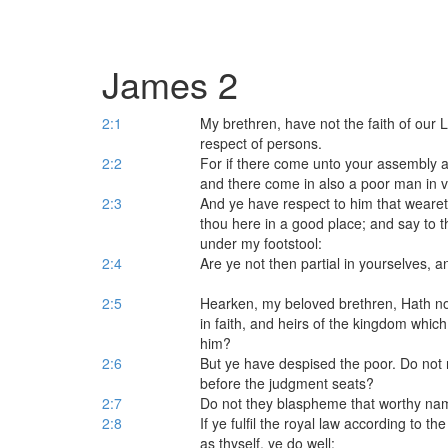
James 2
2:1
My brethren, have not the faith of our L
respect of persons.
2:2
For if there come unto your assembly a 
and there come in also a poor man in vi
2:3
And ye have respect to him that weareth
thou here in a good place; and say to th
under my footstool:
2:4
Are ye not then partial in yourselves, 
2:5
Hearken, my beloved brethren, Hath not
in faith, and heirs of the kingdom whic
him?
2:6
But ye have despised the poor. Do not
before the judgment seats?
2:7
Do not they blaspheme that worthy nam
2:8
If ye fulfil the royal law according to t
as thyself, ye do well: