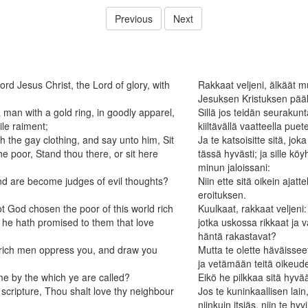
Previous
Next
ord Jesus Christ, the Lord of glory, with
Rakkaat veljeni, älkäät
Jesuksen Kristuksen pääl
man with a gold ring, in goodly apparel,
Sillä jos teidän seurakun
le raiment;
kiiltävällä vaatteella puet
 the gay clothing, and say unto him, Sit
Ja te katsoisitte sitä, joka
e poor, Stand thou there, or sit here
tässä hyvästi; ja sille köy
minun jaloissani:
and are become judges of evil thoughts?
Niin ette sitä oikein ajatt
eroituksen.
 God chosen the poor of this world rich
Kuulkaat, rakkaat veljeni
h he hath promised to them that love
jotka uskossa rikkaat ja va
häntä rakastavat?
 rich men oppress you, and draw you
Mutta te olette häväissee
ja vetämään teitä oikeud
e by the which ye are called?
Eikö he pilkkaa sitä hyvää
he scripture, Thou shalt love thy neighbour
Jos te kuninkaallisen lai
niinkuin itsiäs, niin te hyv