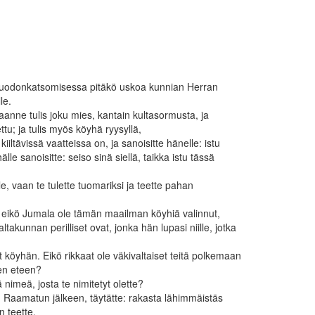
 muodonkatsomisessa pitäkö uskoa kunnian Herran
le.
taanne tulis joku mies, kantain kultasormusta, ja
ettu; ja tulis myös köyhä ryysyllä,
 kiiltävissä vaatteissa on, ja sanoisitte hänelle: istu
hälle sanoisitte: seiso sinä siellä, taikka istu tässä
ele, vaan te tulette tuomariksi ja teette pahan
: eikö Jumala ole tämän maailman köyhiä valinnut,
ltakunnan perilliset ovat, jonka hän lupasi niille, jotka
t köyhän. Eikö rikkaat ole väkivaltaiset teitä polkemaan
en eteen?
 nimeä, josta te nimitetyt olette?
n, Raamatun jälkeen, täytätte: rakasta lähimmäistäs
in teette.