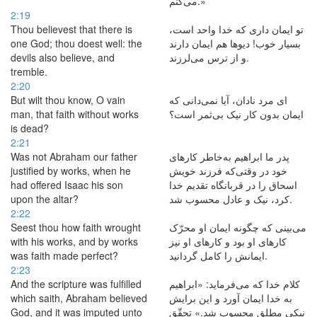
می‌کنم.»
2:19
Thou believest that there is
تو ایمان داری كه خدا واحد است،
one God; thou doest well: the
بسیار خوب! دیوها هم ایمان دارند
devils also believe, and
و از ترس می‌لرزند.
tremble.
2:20
But wilt thou know, O vain
ای مرد نادان، آیا نمی‌دانی كه
man, that faith without works
ایمان بدون کار نیک بی‌ثمر است؟
is dead?
2:21
Was not Abraham our father
پدر ما ابراهیم به‌خاطر کارهای
justified by works, when he
خود در وقتی‌که فرزند خویش
had offered Isaac his son
اسحاق را در قربانگاه تقدیم خدا
upon the altar?
كرد، نیک و عادل محسوب شد.
2:22
Seest thou how faith wrought
می‌بینی كه چگونه ایمان او محرّک
with his works, and by works
کارهای او بود و کارهای او نیز
was faith made perfect?
ایمانش را كامل گردانید.
2:23
And the scripture was fulfilled
كلام خدا که می‌فرماید: «ابراهیم
which saith, Abraham believed
به خدا ایمان آورد و این برایش
God, and it was imputed unto
نیكی مطلق محسوب شد.» تحقّق