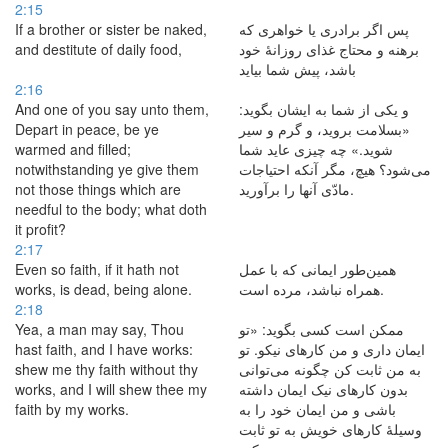
2:15
If a brother or sister be naked,
پس اگر برادری یا خواهری كه
and destitute of daily food,
برهنه و محتاج غذای روزانهٔ خود
باشد، پیش شما بیاید
2:16
And one of you say unto them,
و یكی از شما به ایشان بگوید:
Depart in peace, be ye
«بسلامت بروید، و گرم و سیر
warmed and filled;
شوید.» چه چیزی عاید شما
notwithstanding ye give them
می‌شود؟ هیچ، مگر آنكه احتیاجات
not those things which are
مادّی آنها را برآورید.
needful to the body; what doth
it profit?
2:17
Even so faith, if it hath not
همین‌طور ایمانی كه با عمل
works, is dead, being alone.
همراه نباشد، مرده است.
2:18
Yea, a man may say, Thou
ممكن است كسی بگوید: «تو
hast faith, and I have works:
ایمان داری و من کارهای نیكو. تو
shew me thy faith without thy
به من ثابت كن چگونه می‌توانی
works, and I will shew thee my
بدون کارهای نیک ایمان داشته
faith by my works.
باشی و من ایمان خود را به
وسیلهٔ کارهای خویش به تو ثابت