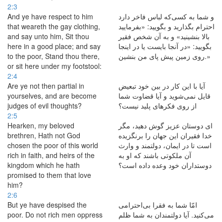
2:3
And ye have respect to him
و شما به کسی‌که لباس فاخر دارد
that weareth the gay clothing,
احترام بگذارید و بگویید: «بفرمایید
and say unto him, Sit thou
بالا بنشینید» و به آن شخص فقیر
here in a good place; and say
بگویید: «در آنجا بایست یا در اینجا
to the poor, Stand thou there,
روی زمین پیش پای من بنشین.»
or sit here under my footstool:
2:4
Are ye not then partial in
آیا با این کار در بین خود تبعیض
yourselves, and are become
قایل نمی‌‌شوید و آیا قضاوت شما
judges of evil thoughts?
از روی فكرهای پلید نیست؟
2:5
Hearken, my beloved
ای دوستان عزیز گوش دهید، مگر
brethren, Hath not God
خدا فقیران این جهان را برنگزیده
chosen the poor of this world
است تا در ایمان، دولتمند و وارث
rich in faith, and heirs of the
آن ملكوتی باشند كه او به
kingdom which he hath
دوستداران خود وعده داده است؟
promised to them that love
him?
2:6
But ye have despised the
امّا شما به فقرا بی‌احترامی
poor. Do not rich men oppress
می‌کنید. آیا دولتمندان به شما ظلم