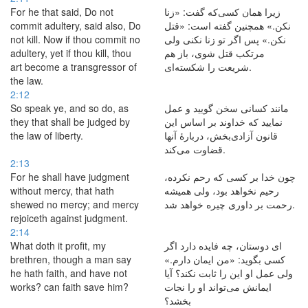
For he that said, Do not
زیرا همان كسی‌كه گفت: «زنا
commit adultery, said also, Do
نكن.» همچنین گفته است: «قتل
not kill. Now if thou commit no
نكن.» پس اگر تو زنا نکنی ولی
adultery, yet if thou kill, thou
مرتكب قتل شوی، باز هم
art become a transgressor of
شریعت را شكسته‌ای.
the law.
2:12
So speak ye, and so do, as
مانند كسانی سخن گویید و عمل
they that shall be judged by
نمایید كه خداوند بر اساس این
the law of liberty.
قانون آزادی‌بخش، دربارهٔ آنها
قضاوت می‌کند.
2:13
For he shall have judgment
چون خدا بر كسی که رحم نكرده،
without mercy, that hath
رحیم نخواهد بود، ولی همیشه
shewed no mercy; and mercy
رحمت بر داوری چیره خواهد شد.
rejoiceth against judgment.
2:14
What doth it profit, my
ای دوستان، چه فایده دارد اگر
brethren, though a man say
كسی بگوید: «من ایمان دارم.»
he hath faith, and have not
ولی عمل او این را ثابت نكند؟ آیا
works? can faith save him?
ایمانش می‌تواند او را نجات
بخشد؟