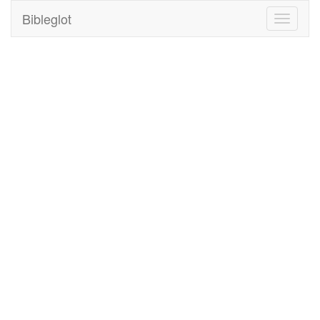
Bibleglot
Toggle
navigati