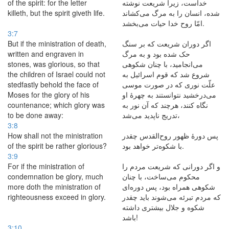
of the spirit: for the letter
خداست، زیرا شریعت نوشته
killeth, but the spirit giveth life.
شده، انسان را به مرگ می‌کشاند
امّا روح خدا حیات می‌بخشد.
3:7
But if the ministration of death,
اگر دوران شریعت كه بر سنگ
written and engraven in
حک شده بود و به مرگ
stones, was glorious, so that
می‌انجامید، با چنان شكوهی
the children of Israel could not
شروع شد كه قوم اسرائیل به
stedfastly behold the face of
علّت نوری كه در صورت موسی
Moses for the glory of his
می‌درخشید نتوانستند به چهرهٔ او
countenance; which glory was
نگاه كنند، هرچند كه آن نور به
to be done away:
تدریج ناپدید می‌شد،
3:8
How shall not the ministration
پس دورهٔ ظهور روح‌القدس چقدر
of the spirit be rather glorious?
با شكوه‌تر خواهد بود.
3:9
For if the ministration of
و اگر دورانی كه شریعت مردم را
condemnation be glory, much
محكوم می‌ساخت، با چنان
more doth the ministration of
شكوهی همراه بود، پس دوره‌ای
righteousness exceed in glory.
كه مردم تبرئه می‌شوند باید چقدر
شكوه و جلال بیشتری داشته
باشد!
3:10