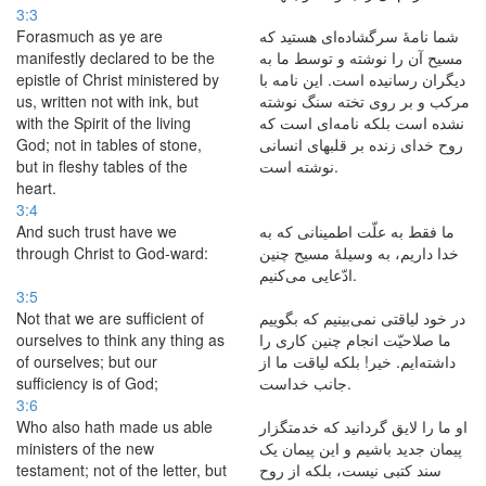
3:3
Forasmuch as ye are
شما نامهٔ سرگشاده‌ای هستید كه
manifestly declared to be the
مسیح آن را نوشته و توسط ما به
epistle of Christ ministered by
دیگران رسانیده است. این نامه با
us, written not with ink, but
مركب و بر روی تخته سنگ نوشته
with the Spirit of the living
نشده است بلكه نامه‌ای است كه
God; not in tables of stone,
روح خدای زنده بر قلبهای انسانی
but in fleshy tables of the
نوشته است.
heart.
3:4
And such trust have we
ما فقط به علّت اطمینانی كه به
through Christ to God-ward:
خدا داریم، به وسیلهٔ مسیح چنین
ادّعایی می‌کنیم.
3:5
Not that we are sufficient of
در خود لیاقتی نمی‌بینیم كه بگوییم
ourselves to think any thing as
ما صلاحیّت انجام چنین كاری را
of ourselves; but our
داشته‌ایم. خیر! بلكه لیاقت ما از
sufficiency is of God;
جانب خداست.
3:6
Who also hath made us able
او ما را لایق گردانید كه خدمتگزار
ministers of the new
پیمان جدید باشیم و این پیمان یک
testament; not of the letter, but
سند كتبی نیست، بلكه از روح