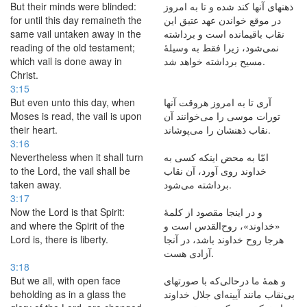
But their minds were blinded:
ذهنهای آنها كند شده و تا به امروز
for until this day remaineth the
در موقع خواندن عهد عتیق این
same vail untaken away in the
نقاب باقیمانده است و برداشته
reading of the old testament;
نمی‌شود، زیرا فقط به وسیلهٔ
which vail is done away in
مسیح برداشته خواهد شد.
Christ.
3:15
But even unto this day, when
آری تا به امروز هروقت آنها
Moses is read, the vail is upon
تورات موسی را می‌خوانند آن
their heart.
نقاب ذهنشان را می‌پوشاند.
3:16
Nevertheless when it shall turn
امّا به محض اینکه كسی به
to the Lord, the vail shall be
خداوند روی آورد، آن نقاب
taken away.
برداشته می‌شود.
3:17
Now the Lord is that Spirit:
و در اینجا مقصود از كلمهٔ
and where the Spirit of the
«خداوند»، روح‌القدس است و
Lord is, there is liberty.
هرجا روح خداوند باشد، در آنجا
آزادی هست.
3:18
But we all, with open face
و همهٔ ما درحالی‌که با صورتهای
beholding as in a glass the
بی‌نقاب مانند آیینه‌ای جلال خداوند