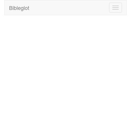
Bibleglot
Toggle
navigati