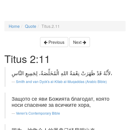
Home
Quote
Titus.2.11
Previous
Next
Titus 2:11
لأَنَّهُ قَدْ ظَهَرَتْ نِعْمَةُ اللهِ الْمُخَلِّصَةُ، لِجَمِيعِ النَّاسِ،
Smith and van Dyck's al-Kitab al-Muqaddas (Arabic Bible)
Защото се яви Божията благодат, която
носи спасение за всичките хора,
Veren's Contemporary Bible