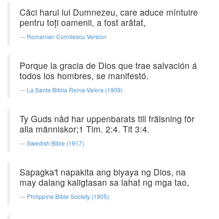
Căci harul lui Dumnezeu, care aduce mîntuire
pentru toţi oamenii, a fost arătat,
Romanian Cornilescu Version
Porque la gracia de Dios que trae salvación á
todos los hombres, se manifestó.
La Santa Biblia Reina-Valera (1909)
Ty Guds nåd har uppenbarats till frälsning för
alla människor;1 Tim. 2:4. Tit 3:4.
Swedish Bible (1917)
Sapagka't napakita ang biyaya ng Dios, na
may dalang kaligtasan sa lahat ng mga tao,
Philippine Bible Society (1905)