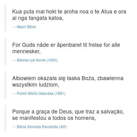
Kua puta mai hoki te aroha noa o te Atua e ora
ai nga tangata katoa,
Maori Bible
For Guds nåde er åpenbaret til frelse for alle
mennesker,
Bibelen på Norsk (1930)
Albowiem okazała się łaska Boża, zbawienna
wszystkim ludziom,
Polish Biblia Gdanska (1881)
Porque a graça de Deus, que traz a salvação,
se manifestou a todos os homens,
Bíblia Almeida Recebida (AR)