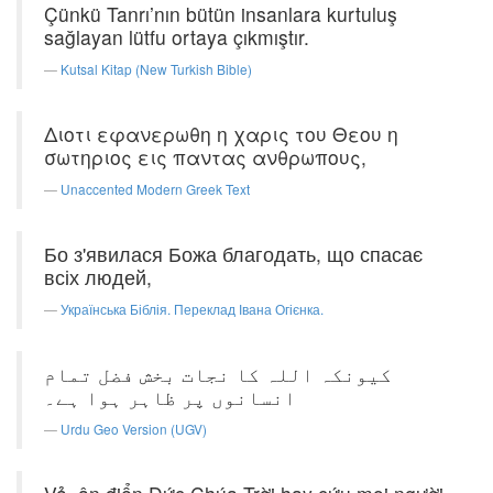
Çünkü Tanrı’nın bütün insanlara kurtuluş
sağlayan lütfu ortaya çıkmıştır.
Kutsal Kitap (New Turkish Bible)
Διοτι εφανερωθη η χαρις του Θεου η
σωτηριος εις παντας ανθρωπους,
Unaccented Modern Greek Text
Бо з'явилася Божа благодать, що спасає
всіх людей,
Українська Біблія. Переклад Івана Огієнка.
کیونکہ اللہ کا نجات بخش فضل تمام
انسانوں پر ظاہر ہوا ہے۔
Urdu Geo Version (UGV)