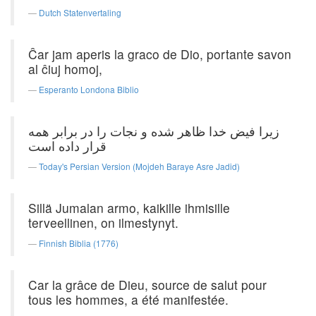
Dutch Statenvertaling
Ĉar jam aperis la graco de Dio, portante savon
al ĉiuj homoj,
Esperanto Londona Biblio
زیرا فیض خدا ظاهر شده و نجات را در برابر همه
قرار داده است
Today's Persian Version (Mojdeh Baraye Asre Jadid)
Sillä Jumalan armo, kaikille ihmisille
terveellinen, on ilmestynyt.
Finnish Biblia (1776)
Car la grâce de Dieu, source de salut pour
tous les hommes, a été manifestée.