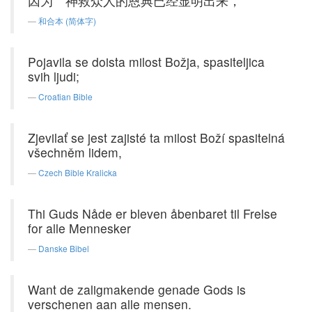
因为 神救众人的恩典已经显明出来，
和合本 (简体字)
Pojavila se doista milost Božja, spasiteljica
svih ljudi;
Croatian Bible
Zjevilať se jest zajisté ta milost Boží spasitelná
všechněm lidem,
Czech Bible Kralicka
Thi Guds Nåde er bleven åbenbaret til Frelse
for alle Mennesker
Danske Bibel
Want de zaligmakende genade Gods is
verschenen aan alle mensen.