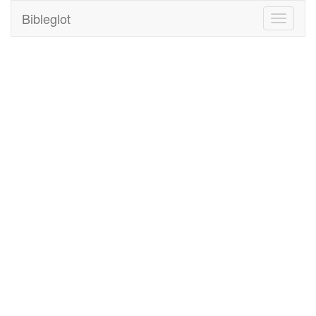
Bibleglot
Toggle
navigati