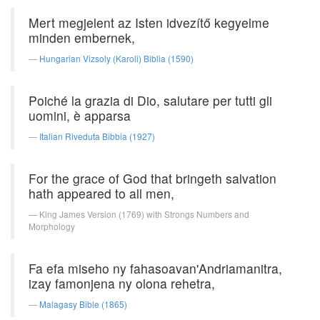
Mert megjelent az Isten idvezítő kegyelme
minden embernek,
Hungarian Vizsoly (Karoli) Biblia (1590)
Poiché la grazia di Dio, salutare per tutti gli
uomini, è apparsa
Italian Riveduta Bibbia (1927)
For the grace of God that bringeth salvation
hath appeared to all men,
King James Version (1769) with Strongs Numbers and
Morphology
Fa efa miseho ny fahasoavan'Andriamanitra,
izay famonjena ny olona rehetra,
Malagasy Bible (1865)